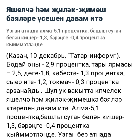
Яшелчә һәм җиләк-җимеш
бәяләре үсешен дәвам итә
Узган атнада алма-5,1 процентка, башлы суган
белән кишер- 1,3, бәрәңге -0,4 процентка
кыйммәтләнде
(Казан, 10 декабрь, “Татар-информ”).
Бодай оны - 2,9 процентка, тары ярмасы
– 2,5, дөге-1,8, кәбестә- 1,3 процентка,
сыер ите- 1,2, токмач- 0,3 процентка
арзанайды. Шул ук вакытта күпчелек
яшелчә һәм җиләк-җимешкә бәяләр
күтәрелүен дәвам итә. Алма-5,1
процентка,башлы суган белән кишер-
1,3, бәрәңге -0,4 процентка
кыйммәтләнде. Узган бер атнада