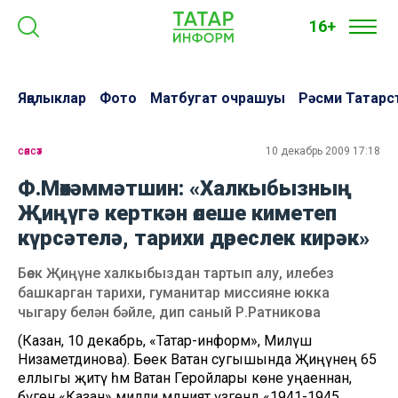
16+
Яңалыклар
Фото
Матбугат очрашуы
Рәсми Татарс
сәясәт
10 декабрь 2009 17:18
Ф.Мөхәммәтшин: «Халкыбызның
Җиңүгә керткән өлеше киметеп
күрсәтелә, тарихи дөреслек кирәк»
Бөек Җиңүне халкыбыздан тартып алу, илебез
башкарган тарихи, гуманитар миссияне юкка
чыгару белән бәйле, дип саный Р.Ратникова
(Казан, 10 декабрь, «Татар-информ», Миләүшә
Низаметдинова). Бөек Ватан сугышында Җиңүнең 65
еллыгы җитү һәм Ватан Геройлары көне уңаеннан,
бүген «Казан» милли мәдәният үзәгендә «1941-1945