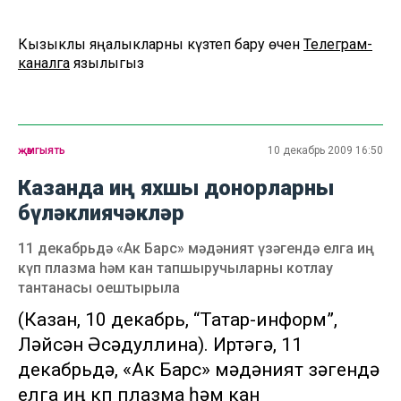
Кызыклы яңалыкларны күзәтеп бару өчен
Телеграм-
каналга
язылыгыз
җәмгыять
10 декабрь 2009 16:50
Казанда иң яхшы донорларны
бүләклиячәкләр
11 декабрьдә «Ак Барс» мәдәният үзәгендә елга иң
күп плазма һәм кан тапшыручыларны котлау
тантанасы оештырыла
(Казан, 10 декабрь, “Татар-информ”,
Ләйсән Әсәдуллина). Иртәгә, 11
декабрьдә, «Ак Барс» мәдәният үзәгендә
елга иң күп плазма һәм кан