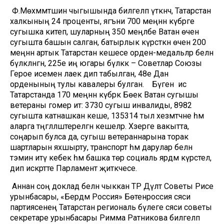
Ф.Мөхәммәтшин чыгышында билгеләп үткәнчә, Татарстан
халкының 24 проценты, ягъни 700 меңнән күбрәге
сугышка китеп, шуларның 350 меңләбе Ватан өчен
сугышта башын салган, батырлык күрсәткән өчен 200
меңнән артык Татарстан кешесе орден-медальләр белән
бүләкләнгән, 225е иң югары бүләккә – Советлар Союзы
Герое исеменә лаек дип табылган, 48е Дан
орденының тулы кавалеры булган. Бүген исә
Татарстанда 170 меңнән күбрәк Бөек Ватан сугышы
ветераны гомер итә: 3730 сугыш инвалиды, 8982
сугышта катнашкан кеше, 135314 тыл хезмәтчәне һәм
аларга тәңгәлләштерелгән кешеләр. Хәзерге вакытта,
соңарып булса да, сугыш ветераннарына торак
шартларын яхшырту, транспорт һәм дарулар белән
тәэмин итү кебек һәм башка төр социаль ярдәм күрсәтелә,
дип искәртте Парламент җитәкчесе.
Аннан соң доклад белән чыккан ТР Дәүләт Советы Рәисе
урынбасары, «Бердәм Россия» Бөтенроссия сәяси
партиясенең Татарстан региональ бүлеге сәяси советы
секретаре урынбасары Римма Ратникова билгеләп