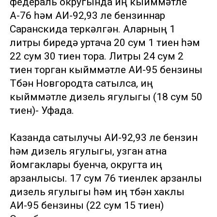
федераль округында иң кыйммәтле
А-76 һәм АИ-92,93 ле бензиннар
Саранскида теркәлгән. Аларның 1
литры биредә уртача 20 сум 1 тиен һәм
22 сум 30 тиен тора. Литры 24 сум 2
тиен торган кыйммәтле АИ-95 бензины
Түбән Новгородта сатылса, иң
кыйммәтле дизель ягулыгы (18 сум 50
тиен)- Уфада.
Казанда сатылучы АИ-92,93 ле бензин
һәм дизель ягулыгы, узган атна
йомгаклары буенча, округта иң
арзанлысы. 17 сум 76 тиенлек арзанлы
дизель ягулыгы һәм иң түбән хаклы
АИ-95 бензины (22 сум 15 тиен)