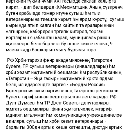
керткәнен түкми-чәчми XXI гасырда саклап калырга
кирәк», - дип белдерде Ф.Мөхәммәтшин. Аның сүзләренчә,
бүген арабызда гомер итүче сугыш һәм тыл
ветераннарына тиешле хөрмәт һәм ярдәм күрсәтү, ә сугыш
кырында ятып калган һәм кайтып та яраларыннан
үлгәннәрнең каберләрен тәртипкә китереп, торган
йортларын яңабаштан карап, муниципаль район
җитәкчеләре белән берлектә бу эшне киләсе елның 9
маена кадәр башкарып чыгу бурычы тора.
РФ Хәрби-тарихи фәннәр академиясенең Татарстан
бүлеге, ТР сугыш ветераннары (инвалидлары) һәм
хәрби хезмәт иҗтимагый оешмасы һәм республиканың
«Татарстан – Яңа гасыр» иҗтимагый хәрәкәте ярдәме
белән, ил идарәсендәге партия - «Бердәм Россия»
Бөтенроссия сәяси партиясенең Татарстан региональ
бүлеге тарафыннан оештырылган әлеге чарада, РФ
Дәүләт Думасы һәм ТР Дәүләт Советы депутарлары,
җәмәгать оешмалары, фәнни җәмәгатьчелек, мәгариф,
мәдәният, мәгълүмат һәм коммуникация учреждениеләре
вәкилләре, сугыш һәм хәрби хезмәт ветераннары -
барлыгы 300дән артык кеше катнашты, дистәдән артык