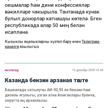
оешмалар һәм дини конфессияләр
вәкилләре чакырыла. Тантанада кунак
булып донорлар катнашуы көтелә. Бүген
республикада алар 50 мең белән
исәпләнә.
Кызыклы яңалыкларны күзәтеп бару өчен
Телеграм-
каналга
язылыгыз
икътисад
10 декабрь 2009 16:44
Казанда бензин арзаная төште
Башкалада сатылучы АИ-92,93 ле бензин һәм
дизель ягулыгы, узган атна йомгаклары буенча,
округта иң арзанлысы