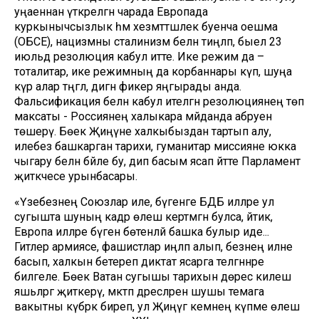
уңаеннан үткәрелгән чарада Европада
куркынычсызлык һәм хезмәттәшлек буенча оешма
(ОБСЕ), нацизмны сталинизм белән тиңләп, быел 23
июльдә резолюция кабул итте. Ике режим да –
тоталитар, ике режимның да корбаннары күп, шуңа
күрә алар тәңгәл, дигән фикер яңгырады анда.
Фальсификация белән кабул ителгән резолюциянең төп
максаты - Россиянең халыкара мәйданда абруен
төшерү. Бөек Җиңүне халкыбыздан тартып алу,
илебез башкарган тарихи, гуманитар миссияне юкка
чыгару белән бәйле бу, дип басым ясап әйтте Парламент
җитәкчесе урынбасары.
«Үзебезнең Союзлар иле, бүгенге БДБ илләре ул
сугышта шуның кадәр өлеш кертмәгән булса, әйтик,
Европа илләре бүген бөтенләй башка булыр иде...
Гитлер армиясе, фашистлар иңләп алып, безнең илне
басып, халкын бетереп диктат ясарга теләгәннәре
билгеле. Бөек Ватан сугышы тарихын дөрес килеш
яшьләргә җиткерү, мәктәп дәресләренә шушы темага
вакытны күбрәк биреп, ул Җиңүгә кемнең күпме өлеш