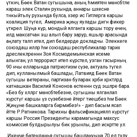
үткәнчә, Бөек Ватан сугышына, аның әһәмиятенә мөнәсәбәтле
караш элек Сталин рухында, аннары шәхесне
тәнкыйтьләү рухында булса, хәзер исә Гитлерга каршы
коалиция түгел, ә Америка җиңү яулады дигән фикер
үткәрелә. Шуңа күрә, мондый ялганга каршы тору өчен,
илдә максатчан эш алып бару зарур, яшьләр арасында
аңлату таләп ителә, дип белдерде докладчы. Элеккеге
союздаш илләр һәм союздаш республикалар тарих
дәреслекләреннән Зоя Космодемьянская исеме
алынган, ул террорист итеп күрсәтелә, узган гасырның
90 нчы елларында патриотизм сүзе, актуаль түгел
дип, кулланылмый башлады, Латвиядә Бөек Ватан
сугышы ветераны, партизан буларак хәрби хәрәкәтләрдә
катнашкан Василий Кононов өстеннән суд эшләре бара.
«Без бу хәлләргә мөнәсәбәтебезне, сугышны ялганлап
күрсәтүгә каршы үз сүзебезне әйтергә тиешбез һәм Бөек
Җиңүне башкаларга бирмибез!» - дип басым ясап
әйтте Р.Ратникова. Тарихны фальсификацияләп күрсәтүгә
каршы Россия Президенты карамагында махсус
комиссия булдырылуы бик урынлы, дип искәртте ул.
Икенче бөтендөнья сугышы башлануына 70 ел тулу