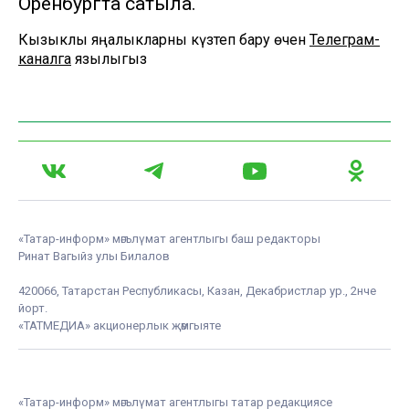
Оренбургта сатыла.
Кызыклы яңалыкларны күзәтеп бару өчен
Телеграм-
каналга
язылыгыз
«Татар-информ» мәгълүмат агентлыгы баш редакторы
Ринат Вагыйз улы Билалов
420066, Татарстан Республикасы, Казан, Декабристлар ур., 2нче
йорт.
«ТАТМЕДИА» акционерлык җәмгыяте
«Татар-информ» мәгълүмат агентлыгы татар редакциясе