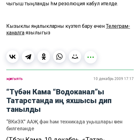
чыгыш тыңланды һәм резолюция кабул ителде.
Кызыклы яңалыкларны күзәтеп бару өчен
Телеграм-
каналга
язылыгыз
җәмгыять
10 декабрь 2009 17:17
“Түбән Кама “Водоканал”ы
Татарстанда иң яхшысы дип
танылды
“ВКиЭХ” ААҖ фән һәм техникада уңышлары өчен
билгеләнде
(Түбән Кама, 10 декабрь, «Татар-