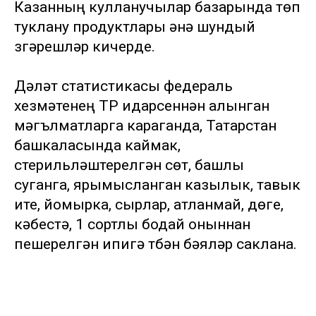
Казанның кулланучылар базарында төп
туклану продуктлары әнә шундый
үзгәрешләр кичерде.
Дәүләт статистикасы федераль
хезмәтенең ТР идарсеннән алынган
мәгълүматларга караганда, Татарстан
башкаласында каймак,
стерильләштерелгән сөт, башлы
суганга, ярымысланган казылык, тавык
ите, йомырка, сырлар, атланмай, дөге,
кәбестә, 1 сортлы бодай оныннан
пешерелгән ипигә түбән бәяләр саклана.