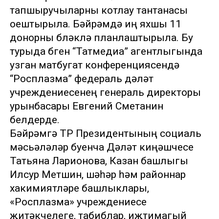
тапшыручыларны котлау тантанасы
оештырыла. Бәйрәмдә иң яхшы 11
донорны бүләкләү планлаштырыла. Бу
турыда бүген “Татмедиа” агентлыгында
узган матбугат конференциясендә
“Росплазма” федераль дәүләт
учреждениесенең генераль директоры
урынбасары Евгений Сметанин
белдерде.
Бәйрәмгә ТР Президентының социаль
мәсьәләләр буенча Дәүләт киңәшчесе
Татьяна Ларионова, Казан башлыгы
Илсур Метшин, шәһәр һәм районнар
хакимиятләре башлыклары,
«Росплазма» учреждениесе
җитәкчелеге, табиблар, иҗтимагый