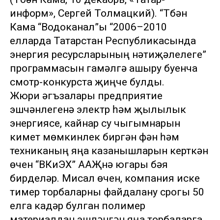
информ», Сергей Толмацкий). “Түбән
Кама “Водоканал”ы “2006–2010
елларда Татарстан Республикасында
энергия ресурсларының нәтиҗәлелеге”
программасын гамәлгә ашыру буенча
смотр-конкурста җиңүче булды.
Жюри әгъзалары предприятие
эшчәнлегенә электр һәм җылылык
энергиясе, кайнар су чыгымнарын
киметү мөмкинлек биргән фән һәм
техниканың яңа казанышларын керткән
өчен “ВКиЭХ” ААҖнә югары бәя
бирделәр. Мисал өчен, компания иске
тимер торбаларны файдалану срогы 50
елга кадәр булган полимер
материалдан эшләнгән яңа торбаларга