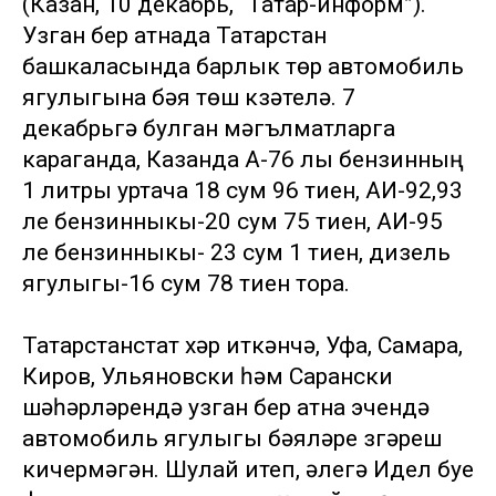
(Казан, 10 декабрь, “Татар-информ”).
Узган бер атнада Татарстан
башкаласында барлык төр автомобиль
ягулыгына бәя төшү күзәтелә. 7
декабрьгә булган мәгълүматларга
караганда, Казанда А-76 лы бензинның
1 литры уртача 18 сум 96 тиен, АИ-92,93
ле бензинныкы-20 сум 75 тиен, АИ-95
ле бензинныкы- 23 сум 1 тиен, дизель
ягулыгы-16 сум 78 тиен тора.
Татарстанстат хәр иткәнчә, Уфа, Самара,
Киров, Ульяновски һәм Сарански
шәһәрләрендә узган бер атна эчендә
автомобиль ягулыгы бәяләре үзгәреш
кичермәгән. Шулай итеп, әлегә Идел буе