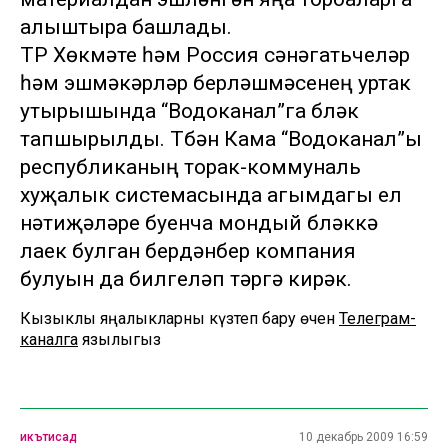
алыштыра башлады.
ТР Хөкүмәте һәм Россия сәнәгатьчеләр
һәм эшмәкәрләр берләшмәсенең уртак
утырышында “Водоканал”га бүләк
тапшырылды. Түбән Кама “Водоканал”ы
республиканың торак-коммуналь
хуҗалык системасында агымдагы ел
нәтиҗәләре буенча мондый бүләккә
лаек булган бердәнбер компания
булуын да билгеләп үтәргә кирәк.
Кызыклы яңалыкларны күзәтеп бару өчен
Телеграм-
каналга
язылыгыз
икътисад
10 декабрь 2009 16:59