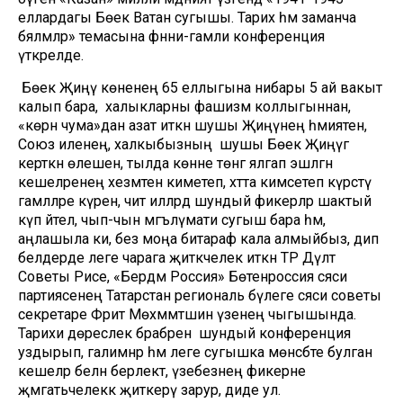
еллардагы Бөек Ватан сугышы. Тарих һәм заманча
бәяләмәләр» темасына фәнни-гамәли конференция
үткәрелде.
Бөек Җиңү көненең 65 еллыгына нибары 5 ай вакыт
калып бара, ә халыкларны фашизм коллыгыннан,
«көрән чума»дан азат иткән шушы Җиңүнең әһәмиятен,
Союз иленең, халкыбызның шушы Бөек Җиңүгә
керткән өлешен, тылда көнне төнгә ялгап эшләгән
кешеләренең хезмәтен киметеп, хәтта кимсетеп күрсәтү
гамәлләре күренә, чит илләрдә шундый фикерләр шактый
күп әйтелә, чып-чын мәгълүмати сугыш бара һәм,
аңлашыла ки, без моңа битараф кала алмыйбыз, дип
белдерде әлеге чарага җитәкчелек иткән ТР Дәүләт
Советы Рәисе, «Бердәм Россия» Бөтенроссия сәяси
партиясенең Татарстан региональ бүлеге сәяси советы
секретаре Фәрит Мөхәммәтшин үзенең чыгышында.
Тарихи дөреслек бәрабәренә шундый конференция
уздырып, галимнәр һәм әлеге сугышка мөнәсәбәте булган
кешеләр белән берлектә, үзебезнең фикерне
җәмәгатьчелеккә җиткерү зарур, диде ул.