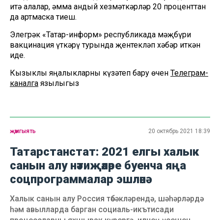
итә алалар, әмма андый хезмәткәрләр 20 проценттан
да артмаска тиеш.
Элегрәк «Татар-информ» республикада мәҗбүри
вакцинация үткәрү турында җентекләп хәбәр иткән
иде.
Кызыклы яңалыкларны күзәтеп бару өчен
Телеграм-
каналга
язылыгыз
җәмгыять
20 октябрь 2021 18:39
Татарстанстат: 2021 елгы халык
санын алу нәтиҗәләре буенча яңа
соцпрограммалар эшләнә
Халык санын алу Россия төбәкләрендә, шәһәрләрдә
һәм авылларда барган социаль-икътисади