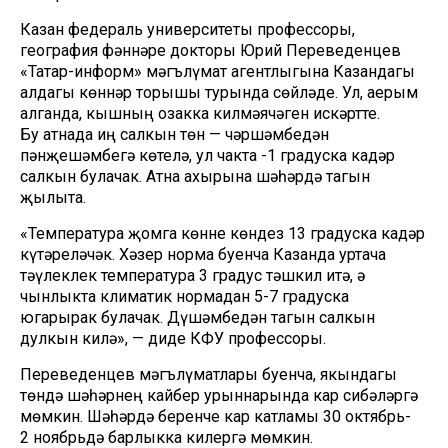
Казан федераль университеты профессоры,
география фәннәре докторы Юрий Переведенцев
«Татар-информ» мәгълүмат агентлыгына Казандагы
алдагы көннәр торышы турында сөйләде. Ул, аерым
алганда, кышның озакка килмәячәген искәртте.
Бу атнада иң салкын төн — чәршәмбедән
пәнҗешәмбегә көтелә, ул чакта -1 градуска кадәр
салкын булачак. Атна ахырына шәһәрдә тагын
җылыта.
«Температура җомга көнне көндез 13 градуска кадәр
күтәреләчәк. Хәзер норма буенча Казанда уртача
тәүлеклек температура 3 градус тәшкил итә, ә
чынлыкта климатик нормадан 5-7 градуска
югарырак булачак. Дүшәмбедән тагын салкын
дулкын килә», — диде КФУ профессоры.
Переведенцев мәгълүматлары буенча, якындагы
төндә шәһәрнең кайбер урыннарында кар сибәләргә
мөмкин. Шәһәрдә беренче кар катламы 30 октябрь-
2 ноябрьдә барлыкка килергә мөмкин.