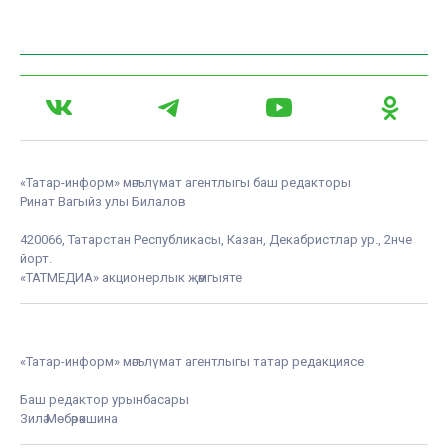
«Татар-информ» мәгълүмат агентлыгы баш редакторы
Ринат Вагыйз улы Билалов
420066, Татарстан Республикасы, Казан, Декабристлар ур., 2нче
йорт.
«ТАТМЕДИА» акционерлык җәмгыяте
«Татар-информ» мәгълүмат агентлыгы татар редакциясе
Баш редактор урынбасары
Зилә Мөбәрәкшина