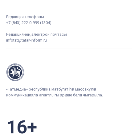
Редакция телефоны
+7 (843) 222-0-999 (1304)
Редакциянең электрон почтасы
infotat@tatar-inform.ru
«Татмедиа» республика матбугат һәм массакүләм
коммуникацияләр агентлыгы ярдәме белән чыгарыла.
16+