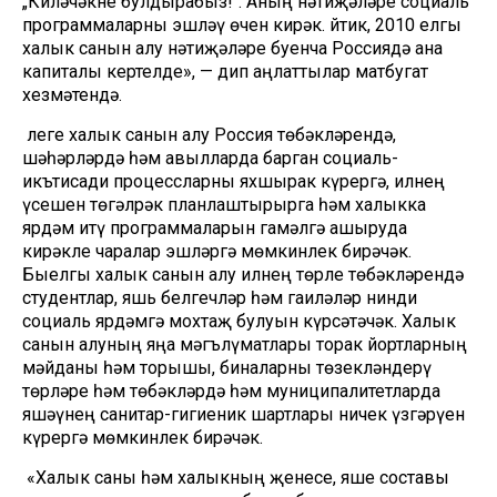
„Киләчәкне булдырабыз!“. Аның нәтиҗәләре социаль
программаларны эшләү өчен кирәк. Әйтик, 2010 елгы
халык санын алу нәтиҗәләре буенча Россиядә ана
капиталы кертелде», — дип аңлаттылар матбугат
хезмәтендә.
Әлеге халык санын алу Россия төбәкләрендә,
шәһәрләрдә һәм авылларда барган социаль-
икътисади процессларны яхшырак күрергә, илнең
үсешен төгәлрәк планлаштырырга һәм халыкка
ярдәм итү программаларын гамәлгә ашыруда
кирәкле чаралар эшләргә мөмкинлек бирәчәк.
Быелгы халык санын алу илнең төрле төбәкләрендә
студентлар, яшь белгечләр һәм гаиләләр нинди
социаль ярдәмгә мохтаҗ булуын күрсәтәчәк. Халык
санын алуның яңа мәгълүматлары торак йортларның
мәйданы һәм торышы, биналарны төзекләндерү
төрләре һәм төбәкләрдә һәм муниципалитетларда
яшәүнең санитар-гигиеник шартлары ничек үзгәрүен
күрергә мөмкинлек бирәчәк.
«Халык саны һәм халыкның җенесе, яше составы