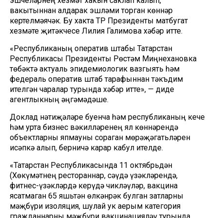
эшчеләрнең хезмәт хакын саклап калып,
вакытыннан алдарак эшләми торган көннәр
кертелмәячәк. Бу хакта ТР Президенты матбугат
хезмәте җитәкчесе Лилия Галимова хәбәр итте.
«Республиканың оператив штабы Татарстан
Республикасы Президенты Рөстәм Миңнехановка
төбәктә актуаль эпидемиологик вазгыять һәм
федераль оператив штаб тарафыннан тәкъдим
ителгән чаралар турында хәбәр итте», — диде
агентлыкның әңгәмәдәше.
Доклад нәтиҗәләре буенча һәм республиканың кече
һәм урта бизнес вәкилләренең ял көннәрендә
объектларны япмауны сораган мөрәҗәгатьләрен
исәпкә алып, берничә карар кабул ителде.
«Татарстан Республикасында 11 октябрьдән
(Хөкүмәтнең рестораннар, сәүдә үзәкләрендә,
фитнес-үзәкләрдә керүдә чикләүләр, вакцина
ясатмаган 65 яшьтән өлкәнрәк булган затларны
мәҗбүри изоляция, шулай ук аерым категория
гражданнарны мәҗбүри вакцинацияләү турында