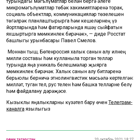
турындагы мәгълүматлар белән бергә әлеге
микромәгълүматлар төбәк хакимиятләренә торак,
социаль объектлар, коммуникацияләр төзелешен
төгәлрәк планлаштырырга һәм кешеләрнең үз
йортларында һәм фатирларында яшәү сыйфатын
яхшыртырга мөмкинлек бирәчәк», — диде Росстат
башлыгы урынбасары Павел Смелов.
Моннан тыш, Бөтенроссия халык санын алу илнең
милли составы һәм кулланыла торган телләр
турында яңа уникаль белешмәләр җыярга
мөмкинлек бирәчәк. Халык санын алу битләренә
берьюлы берничә этнолингвистик мәсьәлә кертелгән:
милләт, туган тел, рус телен һәм башка телләрне белү
һәм файдалану дәрәҗәсе.
Кызыклы яңалыкларны күзәтеп бару өчен
Телеграм-
каналга
язылыгыз
рәсми татарстан
20 октябрь 2021 18:27