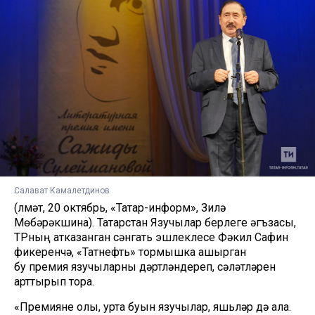
Салават Камалетдинов
(Әлмәт, 20 октябрь, «Татар-информ», Зилә
Мөбәрәкшина). Татарстан Язучылар берлеге әгъзасы,
ТРның атказанган сәнгать эшлеклесе Фәкил Сафин
фикеренчә, «Татнефть» тормышка ашырган
бу премия язучыларны дәртләндереп, сәләтләрен
арттырып тора.
«Премияне олы, урта буын язучылар, яшьләр дә ала.