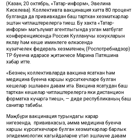
(Казан, 20 октябрь, «Татар-информ», Эвелина
Киселева). Коллективта вакцинация хәтта 80 процент
булганда да прививкадан баш тарткан хезмәткәрләр
эштән читләштерелергә тиеш. Бу хакта «Татар-
информ» мәгълүмат агентлыгында узган матбугат
конференциясендә Россия Кулланучы хокукларын
яклау һәм кеше иминлеге өлкәсендә
күзәтчелек федераль хезмәтенең (Роспотребнадзор)
ТР буенча идарәсе җитәкчесе Марина Патяшина
хәбәр итте.
«Безнең коллективларда вакцина ясаткан һәм
медицина буенча каршы күрсәткечләре булган
кешеләр эшләвен дәвам итә. Вакцина ясатудан баш
тарткан кешеләр читләштерелергә яки дистанцион
форматка күчәргә тиеш», — диде республиканың баш
санитар табибы.
Мәҗбүри вакцинация турындагы карар
нигезендә, прививкасыз, әмма медицина буенча
каршы күрсәткечләре булган хезмәткәрләр барлык
эпидемиологик кагыйдәләрне үтәп эшләүне дәвам