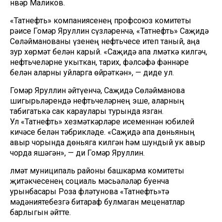
Әнвәр Маликов.
«Татнефть» компаниясенең профсоюз комитеты
рәисе Гомәр Яруллин сүзләренчә, «Татнефть» Саҗидә
Сөләйманованы үзенең нефтьчесе итеп таный, аңа
зур хөрмәт белән карый. «Саҗидә апа Әлмәткә килгәч,
нефтьчеләрне укыткан, тарих, фәлсәфә фәннәре
белән аларны уйларга өйрәткән», — диде ул.
Гомәр Яруллин әйтүенчә, Саҗидә Сөләйманова
шигырьләрендә нефтьчеләрнең эше, аларның
табигатькә сак караулары турында язган.
Ул «Татнефть» хезмәткәрләре исеменнән юбилей
кичәсе белән тәбрикләде. «Саҗидә апа дөньяның
авыр чорында дөньяга килгән һәм шундый ук авыр
чорда яшәгән», — ди Гомәр Яруллин.
Әлмәт муниципаль районы башкарма комитеты
җитәкчесенең социаль мәсьәләләр буенча
урынбасары Роза Әфләтунова «Татнефть»тә
мәдәниятебезгә битараф булмаган меценатлар
барлыгын әйтте.