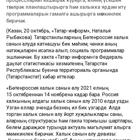
процессларны яхшырак күрергә, илнең үсешен
төгәлрәк планлаштырырга һәм халыкка ярдәм итү
программаларын гамәлгә ашырырга мөмкинлек
бирәчәк.
(Казан, 20 октябрь, «Татар-информ», Наталья
Рыбакова). Татарстанлыларның Бөтенроссия халык
санын алуда катнашуы бик мөһим, чөнки аның
нәтиҗәләрен исәпкә алып, социаль программалар
эшләнәчәк. Бу хакта «Татар-информ»га Федераль
дәүләт статистикасы хезмәтенең Татарстан
Республикасы буенча территориаль органында
(Татарстанстат) хәбәр иттеләр.
«Бөтенроссия халык санын алу 2021 елның
15 октябреннән 14 ноябренә кадәр бара. Россия
халкының алдагы халык санын алу 2010 елда узды.
Узган еллар эчендә безнең ил бик үзгәрде. Алда
торган халык санын алу йорт хуҗалыклары саны,
аларның структурасы һәм гаилә тормышы шартлары,
белем дәрәҗәсе турында актуаль мәгълүмат алырга
мөмкинлек бирәчәк. Халык санын алу девизы: