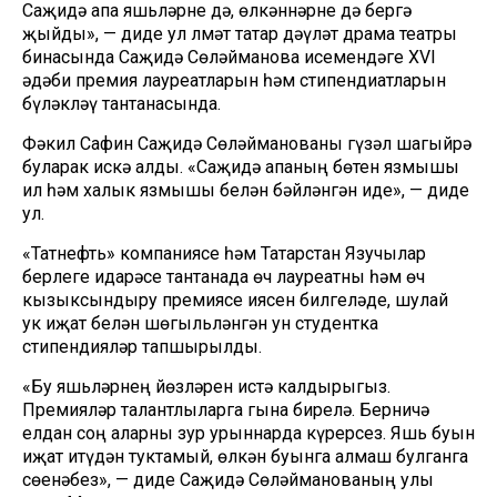
Саҗидә апа яшьләрне дә, өлкәннәрне дә бергә
җыйды», — диде ул Әлмәт татар дәүләт драма театры
бинасында Саҗидә Сөләйманова исемендәге XVI
әдәби премия лауреатларын һәм стипендиатларын
бүләкләү тантанасында.
Фәкил Сафин Саҗидә Сөләйманованы гүзәл шагыйрә
буларак искә алды. «Саҗидә апаның бөтен язмышы
ил һәм халык язмышы белән бәйләнгән иде», — диде
ул.
«Татнефть» компаниясе һәм Татарстан Язучылар
берлеге идарәсе тантанада өч лауреатны һәм өч
кызыксындыру премиясе иясен билгеләде, шулай
ук иҗат белән шөгыльләнгән ун студентка
стипендияләр тапшырылды.
«Бу яшьләрнең йөзләрен истә калдырыгыз.
Премияләр талантлыларга гына бирелә. Берничә
елдан соң аларны зур урыннарда күрерсез. Яшь буын
иҗат итүдән туктамый, өлкән буынга алмаш булганга
сөенәбез», — диде Саҗидә Сөләйманованың улы