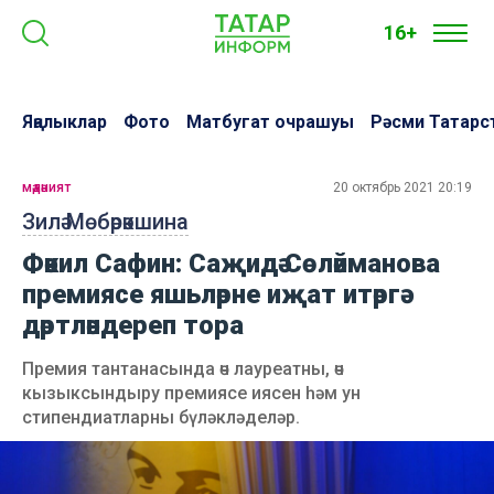
16+
Яңалыклар
Фото
Матбугат очрашуы
Рәсми Татарс
мәдәният
20 октябрь 2021 20:19
Зилә Мөбәрәкшина
Фәкил Сафин: Саҗидә Сөләйманова
премиясе яшьләрне иҗат итәргә
дәртләндереп тора
Премия тантанасында өч лауреатны, өч
кызыксындыру премиясе иясен һәм ун
стипендиатларны бүләкләделәр.