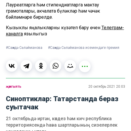
Лауреатларга һәм стипендиатларга мактау
грамоталары, акчалата бүләкләр һәм чәчәк
бәйләмнәре бирелде.
Кызыклы яңалыкларны күзәтеп бару өчен
Телеграм-
каналга
язылыгыз
#Саҗидә Сөләйманова
#Саҗидә Сөләйманова исемендәге премия
җәмгыять
20 октябрь 2021 20:03
Синоптиклар: Татарстанда бераз
суытачак
21 октябрьдә иртән, көндез һәм кич республика
территориясендә һава шартларының сизелерлек