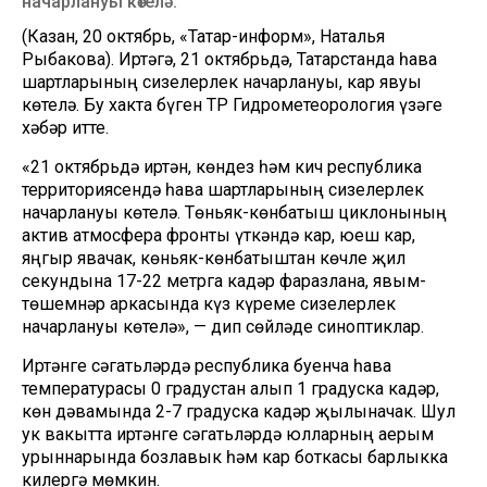
начарлануы көтелә.
(Казан, 20 октябрь, «Татар-информ», Наталья
Рыбакова). Иртәгә, 21 октябрьдә, Татарстанда һава
шартларының сизелерлек начарлануы, кар явуы
көтелә. Бу хакта бүген ТР Гидрометеорология үзәге
хәбәр итте.
«21 октябрьдә иртән, көндез һәм кич республика
территориясендә һава шартларының сизелерлек
начарлануы көтелә. Төньяк-көнбатыш циклонының
актив атмосфера фронты үткәндә кар, юеш кар,
яңгыр явачак, көньяк-көнбатыштан көчле җил
секундына 17-22 метрга кадәр фаразлана, явым-
төшемнәр аркасында күз күреме сизелерлек
начарлануы көтелә», — дип сөйләде синоптиклар.
Иртәнге сәгатьләрдә республика буенча һава
температурасы 0 градустан алып 1 градуска кадәр,
көн дәвамында 2-7 градуска кадәр җылыначак. Шул
ук вакытта иртәнге сәгатьләрдә юлларның аерым
урыннарында бозлавык һәм кар боткасы барлыкка
килергә мөмкин.