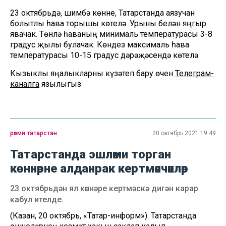
23 октябрьдә, шимбә көнне, Татарстанда аязучан
болытлы һава торышы көтелә. Урыны белән яңгыр
явачак. Төнлә һаваның минималь температурасы 3-8
градус җылы булачак. Көндез максималь һава
температурасы 10-15 градус дәрәҗәсендә көтелә.
Кызыклы яңалыкларны күзәтеп бару өчен
Телеграм-
каналга
язылыгыз
рәсми татарстан
20 октябрь 2021 19:49
Татарстанда эшләми торган
көннәрне алданрак кертмәячәкләр
23 октябрьдән ял көннәре кертмәскә дигән карар
кабул ителде.
(Казан, 20 октябрь, «Татар-информ»). Татарстанда