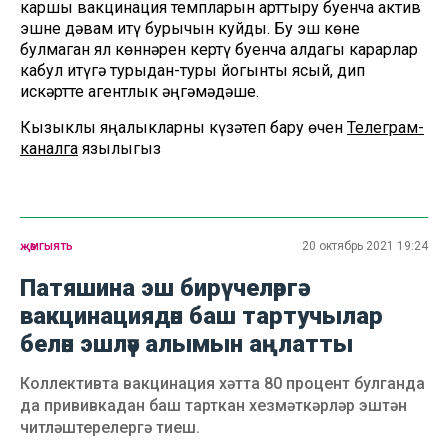
каршы вакцинация темпларын арттыру буенча актив
эшне дәвам итү бурычын куйды. Бу эш көне
булмаган ял көннәрен кертү буенча алдагы карарлар
кабул итүгә турыдан-туры йогынты ясый, дип
искәртте агентлык әңгәмәдәше.
Кызыклы яңалыкларны күзәтеп бару өчен
Телеграм-
каналга
язылыгыз
җәмгыять
20 октябрь 2021 19:24
Патяшина эш бирүчеләргә
вакцинациядән баш тартучылар
белән эшләү алымын аңлатты
Коллективта вакцинация хәтта 80 процент булганда
да прививкадан баш тарткан хезмәткәрләр эштән
читләштерелергә тиеш.