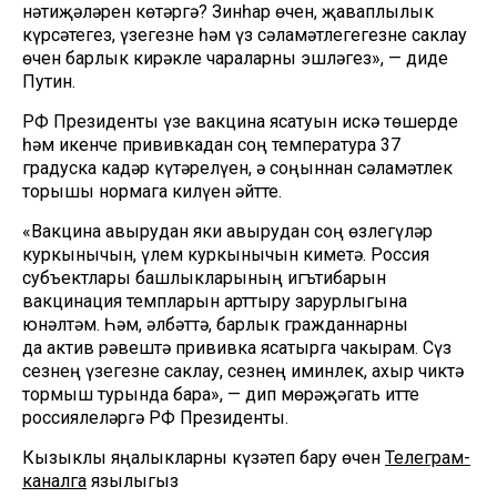
нәтиҗәләрен көтәргә? Зинһар өчен, җаваплылык
күрсәтегез, үзегезне һәм үз сәламәтлегегезне саклау
өчен барлык кирәкле чараларны эшләгез», — диде
Путин.
РФ Президенты үзе вакцина ясатуын искә төшерде
һәм икенче прививкадан соң температура 37
градуска кадәр күтәрелүен, ә соңыннан сәламәтлек
торышы нормага килүен әйтте.
«Вакцина авырудан яки авырудан соң өзлегүләр
куркынычын, үлем куркынычын киметә. Россия
субъектлары башлыкларының игътибарын
вакцинация темпларын арттыру зарурлыгына
юнәлтәм. Һәм, әлбәттә, барлык гражданнарны
да актив рәвештә прививка ясатырга чакырам. Сүз
сезнең үзегезне саклау, сезнең иминлек, ахыр чиктә
тормыш турында бара», — дип мөрәҗәгать итте
россиялеләргә РФ Президенты.
Кызыклы яңалыкларны күзәтеп бару өчен
Телеграм-
каналга
язылыгыз