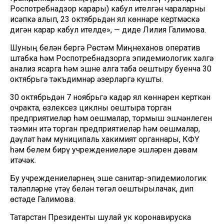
Роспотребнадзор карары) кабул ителгән чараларны
исәпкә алып, 23 октябрьдән ял көннәре кертмәскә
дигән карар кабул ителде», — диде Лилия Галимова.
Шуның белән бергә Рөстәм Миңнеханов оператив
штабка һәм Роспотребнадзорга эпидемиологик хәлгә
анализ ясарга һәм эшне алга таба оештыру буенча 30
октябрьгә тәкъдимнәр әзерләргә кушты.
30 октябрьдән 7 ноябрьгә кадәр ял көннәрен керткән
очракта, өзлексез циклны оештыра торган
предприятиеләр һәм оешмалар, тормыш эшчәнлеген
тәэмин итә торган предприятиеләр һәм оешмалар,
дәүләт һәм муниципаль хакимият органнары, КФҮ
һәм белем бирү учреждениеләре эшләрен дәвам
итәчәк.
Бу учреждениеләрнең эше санитар-эпидемиологик
таләпләрне үтәү белән төгәл оештырылачак, дип
өстәде Галимова.
Татарстан Президенты шулай ук коронавируска