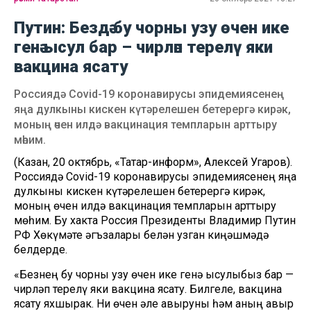
Путин: Бездә бу чорны узу өчен ике
генә ысул бар – чирләп терелү яки
вакцина ясату
Россиядә Covid-19 коронавирусы эпидемиясенең
яңа дулкыны кискен күтәрелешен бетерергә кирәк,
моның өчен илдә вакцинация темпларын арттыру
мөһим.
(Казан, 20 октябрь, «Татар-информ», Алексей Угаров).
Россиядә Covid-19 коронавирусы эпидемиясенең яңа
дулкыны кискен күтәрелешен бетерергә кирәк,
моның өчен илдә вакцинация темпларын арттыру
мөһим. Бу хакта Россия Президенты Владимир Путин
РФ Хөкүмәте әгъзалары белән узган киңәшмәдә
белдерде.
«Безнең бу чорны узу өчен ике генә ысулыбыз бар —
чирләп терелү яки вакцина ясату. Билгеле, вакцина
ясату яхшырак. Ни өчен әле авыруны һәм аның авыр