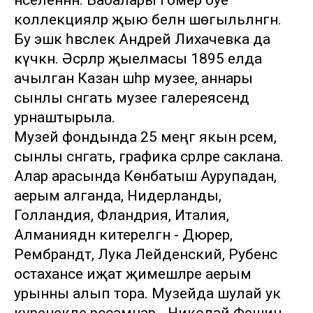
нәселеннән. Бабалары гомер буе
коллекцияләр җыю белән шөгыльләнгән.
Бу эшкә һәвәслек Андрей Лихачевка да
күчкән. Әсәрләр җыелмасы 1895 елда
ачылган Казан шәһәр музее, аннары
сынлы сәнгать музее галереясендә
урнаштырыла.
Музей фондында 25 меңгә якын рәсем,
сынлы сәнгать, графика әсәрләре саклана.
Алар арасында Көнбатыш Аурупадан,
аерым алганда, Нидерланды,
Голландия, Фландрия, Италия,
Алманиядән китерелгән - Дюрер,
Рембрандт, Лука Лейденский, Рубенс
остаханәсе иҗат җимешләре аерым
урынны алып тора. Музейда шулай ук