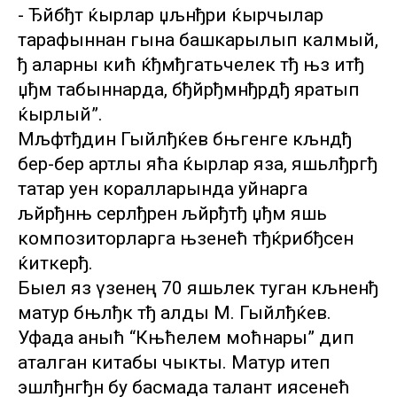
- Ђйбђт ќырлар џљнђри ќырчылар
тарафыннан гына башкарылып калмый,
ђ аларны кић ќђмђгатьчелек тђ њз итђ
џђм табыннарда, бђйрђмнђрдђ яратып
ќырлый”.
Мљфтђдин Гыйлђќев бњгенге кљндђ
бер-бер артлы яћа ќырлар яза, яшьлђргђ
татар уен коралларында уйнарга
љйрђнњ серлђрен љйрђтђ џђм яшь
композиторларга њзенећ тђќрибђсен
ќиткерђ.
Быел яз үзенең 70 яшьлек туган кљненђ
матур бњлђк тђ алды М. Гыйлђќев.
Уфада аныћ “Књћелем моћнары” дип
аталган китабы чыкты. Матур итеп
эшлђнгђн бу басмада талант иясенећ