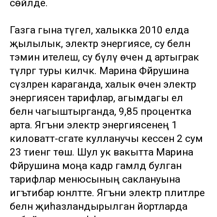
сөйләде.
Газга гына түгел, халыкка 2010 елда
җылылык, электр энергиясе, су белән
тәэмин ителеш, су бүлү өчен дә артыграк
түләргә туры киләчәк. Марина Фәйрушина
сүзләренә караганда, халык өчен электр
энергиясенә тарифлар, агымдагы ел
белән чагыштырганда, 9,85 процентка
арта. Ягъни электр энергиясенең 1
киловатт-сәгате кулланучы кесәсенә 2 сум
23 тиенгә төшә. Шул ук вакытта Марина
Фәйрушина моңа кадәр гамәлдә булган
тарифлар менюсының саклануына
игътибар юнәлтте. Ягъни электр плитәләре
белән җиһазландырылган йортларда