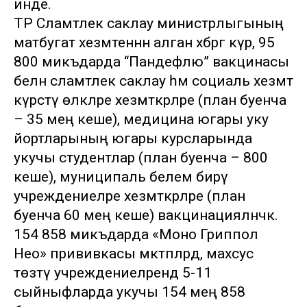
инде.
ТР Сәламәтлек саклау министрлыгының
матбугат хезмәтеннән алган хәбәргә күрә, 95
800 микъдарда “Пандефлю” вакцинасы
белән сәламәтлек саклау һәм социаль хезмәт
күрсәтү өлкәләре хезмәткәрләре (план буенча
– 35 мең кеше), медицина югары уку
йортларының югары курсларында
укучы студентлар (план буенча – 800
кеше), муниципаль белем бирү
учреждениеләре хезмәткәрләре (план
буенча 60 мең кеше) вакцинацияләнәчәк.
154 858 микъдарда «Моно Гриппол
Нео» прививкасы мәктәпләрдә, махсус
төзәтү учреждениеләрендә 5-11
сыйныфларда укучы 154 мең 858