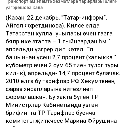
Транспорт һәм элемтә хезмәтләре тарифлары әлегә
үзгәрешсез кала
(Казан, 22 декабрь, “Татар-информ”,
Айгөл Фәхретдинова). Киләсе елда
Татарстан кулланучылары өчен газга
бәяләр ике этапта – 1 гыйнвардан һәм 1
апрельдән үзгәрер дип көтелә. Ел
башыннан үсеш 2,7 процент (халыкка 1
кубометр өчен 2 сум 65 тиен түләргә туры
киләчәк), апрельдән- 14,7 процент булачак.
2010 елга бу тарифлар РФ Хөкүмәтенең
фараз хисапларына нигезләнеп
формалашкан. Бу хакта бүген ТР
Министрлар Кабинетында узган
брифингта ТР Тарифлар буенча
комитеты җитәкчесе Марина Фәйрушина