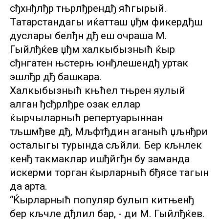
сђхнђлђр тњрлђрендђ яћгырый.
Татарстандагы иќатташ џђм фикердђш
дуслары белђн дђ еш очраша М.
Гыйлђќев џђм халкыбызныћ ќыр
сђнгатен њстерњ юнђлешендђ уртак
эшлђр дђ башкара.
Халкыбызныћ књћел тњрен яулый
алган ђсђрлђре озак еллар
ќырчыларныћ репертуарыннан
тљшмђве дђ, Мљфтђдин аганыћ џљнђри
осталыгы турында сљйли. Бер кљнлек
кенђ такмаклар ишђйгђн бу заманда
искерми торган ќырларныћ бђясе тагын
да арта.
“Ќырларныћ популяр булып китњенђ
бер кљчле дђлил бар, - ди М. Гыйлђќев.