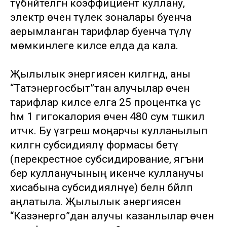
түбәнәйтелгән коэффициент куллану,
электр өчен тәүлек зоналары буенча
аерымланган тарифлар буенча түләү
мөмкинлеге киләсе елда да кала.
Җылылык энергиясенә килгәндә, аны
“Татэнергосбыт”тан алучылар өчен
тарифлар киләсе елга 25 процентка үсә
һәм 1 гигокалория өчен 480 сум тәшкил
итәчәк. Бу үзгәреш моңарчы кулланылып
килгән субсидияләү формасы бетү
(перекрестное субсидирование, ягъни
бер кулланучының икенче кулланучы
хисабына субсидияләнүе) белән бәйләп
аңлатыла. Җылылык энергиясен
“Казэнерго”дан алучы казанлылар өчен