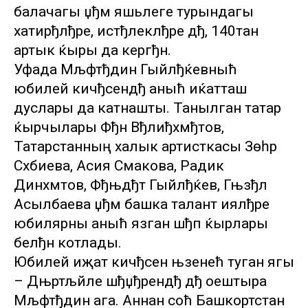
балачагы џђм яшьлеге турындагы
хатирђлђре, истђлеклђре дђ, 140тан
артык ќыры да кергђн.
Уфада Мљфтђдин Гыйлђќевныћ
юбилей кичђсендђ аныћ иќатташ
дуслары да катнашты. Танылган татар
ќырчылары Фђн Вђлиђхмђтов,
Татарстанның халык артисткасы Зөһрә
Сәхәбиева, Асия Смакова, Радик
Динәхмәтов, Фђњдђт Гыйлђќев, Гњзђл
Асылбаева џђм башка талант иялђре
юбилярны аныћ язган шђп ќырлары
белђн котлады.
Юбилей иҗат кичђсен њзенећ туган ягы
– Дњртљйле шђџђрендђ дђ оештыра
Мљфтђдин ага. Аннан соћ Башкортстан