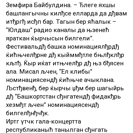
Земфира Байбулдина. – Ђлеге яхшы
башлангычны килђсе елларда да дђвам
итђргђ исђп бар. Тагын бер яћалык –
“Юлдаш” радио каналы да њзенећ
яраткан ќырчысын билгели”.
Фестивальдђ башка номинациялђрдђ
ќићњчелђрне дђ кыйммђтле бњлђклђр
кљтђ. Ќыр иќат итњчелђр дђ њз бђясен
ала. Мисал љчен, “Ел клибы”
номинациясендђ ќићњче ачыклана.
Љстђвенђ, бер ќырчы џђм бер шагыйрь
дђ “Башкортстан сђнгатендђ фидакђрь
хезмђт љчен” номинациясендђ
билгелђнђчђк.
Иртәгә үтәчәк гала-концертта
республиканыћ танылган сђнгать