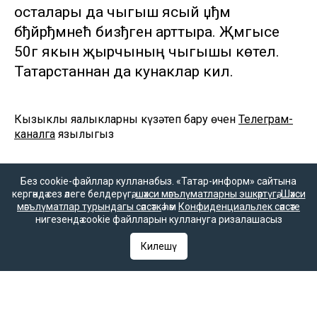
осталары да чыгыш ясый џђм
бђйрђмнећ бизђген арттыра. Җәмгысе
50гә якын җырчының чыгышы көтелә.
Татарстаннан да кунаклар килә.
Кызыклы яңалыкларны күзәтеп бару өчен
Телеграм-
каналга
язылыгыз
Без cookie-файллар кулланабыз. «Татар-информ» сайтына
кергәндә сез әлеге белдерүгә,
шәхси мәгълүматларны эшкәртүгә
,
Шәхси
мәгълүматлар турындагы сәясәткә
һәм
Конфиденциальлек сәясәте
нигезендә cookie файлларын куллануга ризалашасыз
Килешү
«Татар-информ» мәгълүмат агентлыгы баш редакторы
Ринат Вагыйз улы Билалов
420066, Татарстан Республикасы, Казан, Декабристлар ур., 2нче