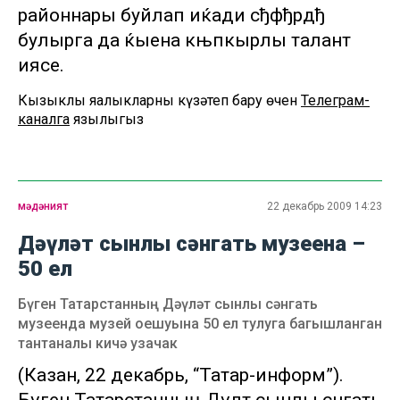
районнары буйлап иќади сђфђрдђ
булырга да ќыена књпкырлы талант
иясе.
Кызыклы яңалыкларны күзәтеп бару өчен
Телеграм-
каналга
язылыгыз
мәдәният
22 декабрь 2009 14:23
Дәүләт сынлы сәнгать музеена –
50 ел
Бүген Татарстанның Дәүләт сынлы сәнгать
музеенда музей оешуына 50 ел тулуга багышланган
тантаналы кичә узачак
(Казан, 22 декабрь, “Татар-информ”).