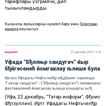
тарифлары үзгәрмәячәк, дип
тынычландырды.
Кызыклы яңалыкларны күзәтеп бару өчен
Телеграм-
каналга
язылыгыз
мәдәният
22 декабрь 2009 13:49
Уфада “Бђллњр сандугач” ќыр
бђйгесенећ йомгаклау љлеше була
Иртәгә Уфадагы Нефтьчелђр мђдђният сараенда
“Гәлсәр сандугач” –(“Бђллњр сандугач”) телевизион
фестиваленећ йомгаклау љлеше концерты њтђ
(Уфа, 22 декабрь, “Татар-информ”, Фђнис
Фђтхуллин). Иртәгә Уфадагы Нефтьчелђр