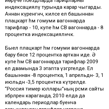
йөрүче поездларда тарифларны
индексацияләү турында карар чыгарды.
Аннан күренгәнчә, киләсе ел башыннан
плацкарт һәм гомуми вагоннарда
тарифлар - 10, купе һәм СВ вагоннарда - 8
процентка индексацияләнәчәк.
Быел плацкарт һәм гомуми вагоннарда
бару бәясе 12 процентка арткан иде. Ә
купе һәм СВ вагоннарда тарифлар 2009
ел дәвамында 3 этапта үзгәртелде. Ел
башыннан -8 процентка, 1 апрельдән- 3, 1
июльдән -3,5 процентка күтәрелде.
“Россия тимер юллары”ның рәсми сайты
хәбәрләренә караганда, 2010 елда да
календарь периодлар буенча