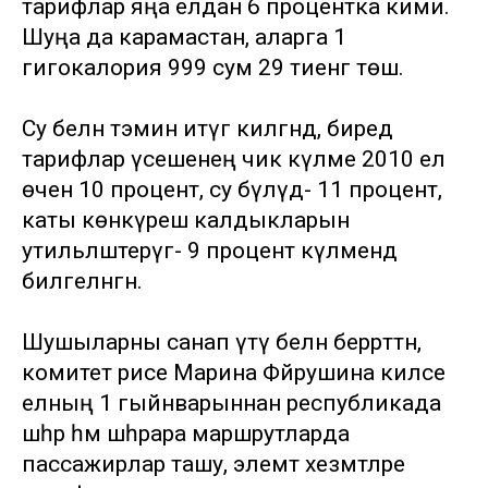
тарифлар яңа елдан 6 процентка кими.
Шуңа да карамастан, аларга 1
гигокалория 999 сум 29 тиенгә төшә.
Су белән тәэмин итүгә килгәндә, биредә
тарифлар үсешенең чик күләме 2010 ел
өчен 10 процент, су бүлүдә- 11 процент,
каты көнкүреш калдыкларын
утильләштерүгә- 9 процент күләмендә
билгеләнгән.
Шушыларны санап үтү белән беррәттән,
комитет рәисе Марина Фәйрушина киләсе
елның 1 гыйнварыннан республикада
шәһәр һәм шәһәрара маршрутларда
пассажирлар ташу, элемтә хезмәтләре