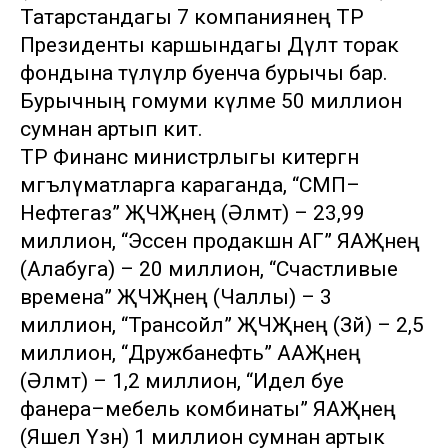
Татарстандагы 7 компаниянең ТР
Президенты каршындагы Дәүләт торак
фондына түләүләр буенча бурычы бар.
Бурычның гомуми күләме 50 миллион
сумнан артып китә.
ТР Финанс министрлыгы китергән
мәгълүматларга караганда, “СМП–
Нефтегаз” ҖЧҖнең (Әлмәт) – 23,99
миллион, “Эссен продакшн АГ” ЯАҖнең
(Алабуга) – 20 миллион, “Счастливые
времена” ҖЧҖнең (Чаллы) – 3
миллион, “Трансойл” ҖЧҖнең (Зәй) – 2,5
миллион, “Дружбанефть” ААҖнең
(Әлмәт) – 1,2 миллион, “Идел буе
фанера–мебель комбинаты” ЯАҖнең
(Яшел Үзән) 1 миллион сумнан артык