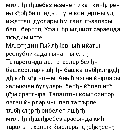
миллђттђшебез њзенећ иќат кичђләрен
њткђрђ башлады. Тәүге концертны ул,
иҗатташ дуслары һәм гаилә әгъзалары
белән бергәләп, Уфа шәһәр мәдәният сараенда
тәкъдим итте.
Мљфтђдин Гыйлђќевныћ иќаты
республикада гына тњгел, ђ
Татарстанда да, татарлар белђн
башкортлар яшђгђн башка тљбђклђрдђ
дђ кић мђгълњм. Аныћ язган ќырлары
халыкчан булулары белђн ќђлеп итђ
џђм яраттыра. Талантлы композитор
язган ќырлар чынлап та тљрле
тљбђклђргђ сибелеп яшђгђн
миллђттђшлђребез арасында кић
таралып, халык ќырлары дђрђќђсенђ