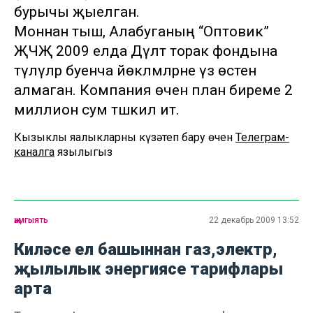
бурычы җыелган.
Моннан тыш, Алабуганың “Оптовик”
ҖЧҖ 2009 елда Дәүләт торак фондына
түләүләр буенча йөкләмәләрне үз өстенә
алмаган. Компания өчен план биреме 2
миллион сум тәшкил итә.
Кызыклы яңалыкларны күзәтеп бару өчен
Телеграм-
каналга
язылыгыз
җәмгыять
22 декабрь 2009 13:52
Киләсе ел башыннан газ,электр,
җылылык энергиясе тарифлары
арта