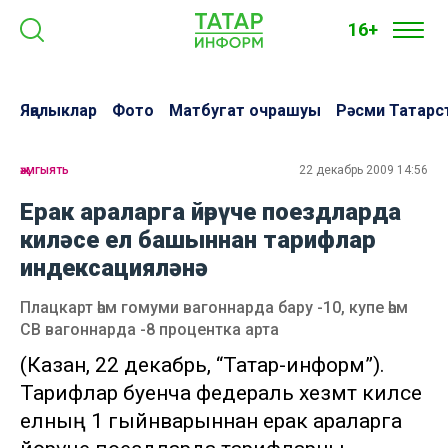
16+
Яңалыклар
Фото
Матбугат очрашуы
Рәсми Татарс
җәмгыять
22 декабрь 2009 14:56
Ерак араларга йөрүче поездларда
киләсе ел башыннан тарифлар
индексацияләнә
Плацкарт һәм гомуми вагоннарда бару -10, купе һәм
СВ вагоннарда -8 процентка арта
(Казан, 22 декабрь, “Татар-информ”).
Тарифлар буенча федераль хезмәт киләсе
елның 1 гыйнварыннан ерак араларга