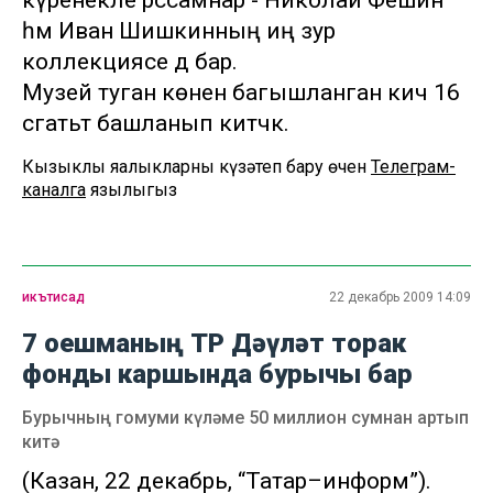
күренекле рәссамнар - Николай Фешин
һәм Иван Шишкинның иң зур
коллекциясе дә бар.
Музей туган көненә багышланган кичә 16
сәгатьтә башланып китәчәк.
Кызыклы яңалыкларны күзәтеп бару өчен
Телеграм-
каналга
язылыгыз
икътисад
22 декабрь 2009 14:09
7 оешманың ТР Дәүләт торак
фонды каршында бурычы бар
Бурычның гомуми күләме 50 миллион сумнан артып
китә
(Казан, 22 декабрь, “Татар–информ”).