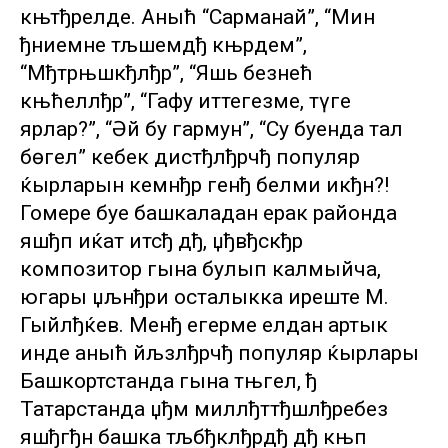
књтђрелде. Аныћ “Сарманай”, “Мин
ђниемне тљшемдђ књрдем”,
“Мђтрњшкђлђр”, “Яшь безнећ
књћеллђр”, “Гафу иттегезме, тәүге
ярлар?”, “Әй бу гармун”, “Су буенда тал
бөгелә” кебек дистђлђрчђ популяр
ќырларын кемнђр генђ белми икђн?!
Гомере буе башкаладан ерак районда
яшђп иќат итсђ дђ, џђвђскђр
композитор гына булып калмыйча,
югары џљнђри осталыкка иреште М.
Гыйлђќев. Менђ егерме елдан артык
инде аныћ йљзлђрчђ популяр ќырлары
Башкортстанда гына тњгел, ђ
Татарстанда џђм миллђттђшлђребез
яшђгђн башка тљбђклђрдђ дђ књп