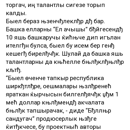
торгач, иң талантлы сигезе торып
калды.
Быел бераз њзенчђлеклђр дђ бар.
Башка елларны “Ел ачышы” бђйгесендђ
10 яшь башкаручы ќићњче дип игълан
ителгђн булса, быел бу исем бер генђ
кешегђ бирелђчђк. Шулай да башка яшь
талантларны да књћелле бњлђклђњлђр
кљтђ.
“Быел өченче тапкыр республика
ширкђтлђре, оешмалары њзлђренећ
яраткан ќырчысын билгелђячђк џђм 1
мећ доллар књлђмендђ акчалата
бњлђк тапшырачак, - диде “Бђллњр
сандугач” продюсерлык њзђге
ќитђкчесе, бу проектныћ авторы