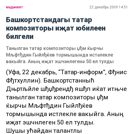
мәдәният
22 декабрь 2009 14:51
Башкортстандагы татар
композиторы иҗат юбилеен
билгели
Танылган татар композиторы џђм ќырчы
Мљфтђдин Гыйлђќев тормышында истәлекле
вакыйга. Аның иҗат эшчәнлегенә 50 ел тулды
(Уфа, 22 декабрь, “Татар-информ”, Фђнис
Фђтхуллин). Башкортстанныћ
Дњртљйле шђџђрендђ яшђп иќат итњче
танылган татар композиторы џђм
ќырчы Мљфтђдин Гыйлђќев
тормышында истәлекле вакыйга. Аның
иҗат эшчәнлегенә 50 ел тулды.
Шушы ућайдан талантлы