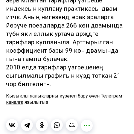
аерымланган тарифлар үзгәреше
индексын куллану практикасы дәвам
итәчәк. Аның нигезендә, ерак араларга
йөрүче поездларда 266 көн дәвамында
түбән яки еллык уртача дәрәҗәдәге
тарифлар кулланыла. Арттырылган
коэффициент бары 99 көн дәвамында
гына гамәлдә булачак.
2010 елда тарифлар үзгәрешенең
сыгылмалы графигын күздә тоткан 21
чор билгеләнгән.
Кызыклы яңалыкларны күзәтеп бару өчен
Телеграм-
каналга
язылыгыз