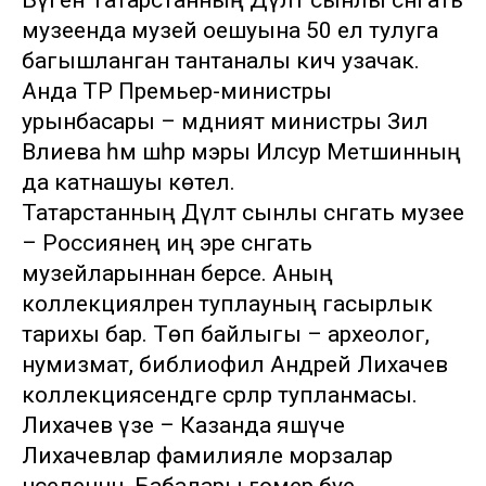
Бүген Татарстанның Дәүләт сынлы сәнгать
музеенда музей оешуына 50 ел тулуга
багышланган тантаналы кичә узачак.
Анда ТР Премьер-министры
урынбасары – мәдәният министры Зилә
Вәлиева һәм шәһәр мэры Илсур Метшинның
да катнашуы көтелә.
Татарстанның Дәүләт сынлы сәнгать музее
– Россиянең иң эре сәнгать
музейларыннан берсе. Аның
коллекцияләрен туплауның гасырлык
тарихы бар. Төп байлыгы – археолог,
нумизмат, библиофил Андрей Лихачев
коллекциясендәге әсәрләр тупланмасы.
Лихачев үзе – Казанда яшәүче
Лихачевлар фамилияле морзалар