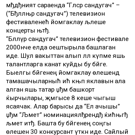
мђдђният сараенда “Гәлсәр сандугач” –
(“Бђллњр сандугач”) телевизион
фестиваленећ йомгаклау љлеше
концерты њтђ.
“Бәллүр сандугач” телевизион фестивале
2000нче елда оештырыла башлаган
иде. Шул вакыттан алып әллә күпме яшь
талантларга канат куйды бу бәйге.
Быелгы бәйгенең йомгаклау өлешендә
тамашачыларныћ ић књп яклавын ала
алган яшь татар џђм башкорт
ќырчылары, җәмгысе 8 кеше чыгыш
ясаячак. Алар барысы да “Ел ачышы”
џђм “Љмет” номинациялђрендђ ќићњгђ
љмет итђ. Башта бу бәйгенең соңгы
өлешенә 30 конкурсант үткән иде. Сайлый