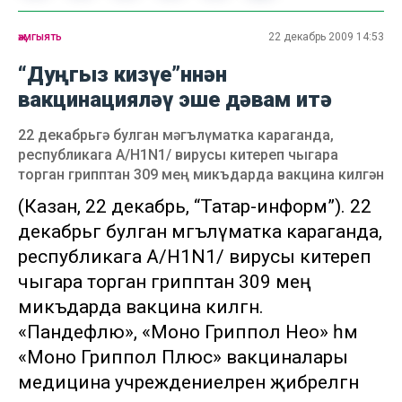
җәмгыять
22 декабрь 2009 14:53
“Дуңгыз кизүе”ннән
вакцинацияләү эше дәвам итә
22 декабрьгә булган мәгълүматка караганда,
республикага А/H1N1/ вирусы китереп чыгара
торган грипптан 309 мең микъдарда вакцина килгән
(Казан, 22 декабрь, “Татар-информ”). 22
декабрьгә булган мәгълүматка караганда,
республикага А/H1N1/ вирусы китереп
чыгара торган грипптан 309 мең
микъдарда вакцина килгән.
«Пандефлю», «Моно Гриппол Нео» һәм
«Моно Гриппол Плюс» вакциналары
медицина учреждениеләренә җибәрелгән