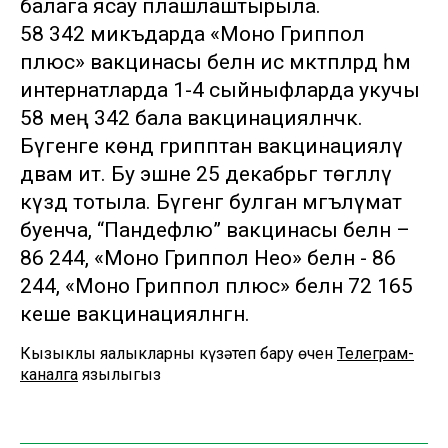
балага ясау плашлаштырыла.
58 342 микъдарда «Моно Гриппол
плюс» вакцинасы белән исә мәктәпләрдә һәм
интернатларда 1-4 сыйныфларда укучы
58 мең 342 бала вакцинацияләнәчәк.
Бүгенге көндә грипптан вакцинацияләү
дәвам итә. Бу эшне 25 декабрьгә төгәлләү
күздә тотыла. Бүгенгә булган мәгълүмат
буенча, “Пандефлю” вакцинасы белән –
86 244, «Моно Гриппол Нео» белән - 86
244, «Моно Гриппол плюс» белән 72 165
кеше вакцинацияләнгән.
Кызыклы яңалыкларны күзәтеп бару өчен
Телеграм-
каналга
язылыгыз