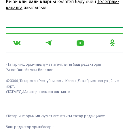
Кызыклы яңалыкларны күзәтеп бару өчен
Телеграм-
каналга
язылыгыз
«Татар-информ» мәгълүмат агентлыгы баш редакторы
Ринат Вагыйз улы Билалов
420066, Татарстан Республикасы, Казан, Декабристлар ур., 2нче
йорт.
«ТАТМЕДИА» акционерлык җәмгыяте
«Татар-информ» мәгълүмат агентлыгы татар редакциясе
Баш редактор урынбасары