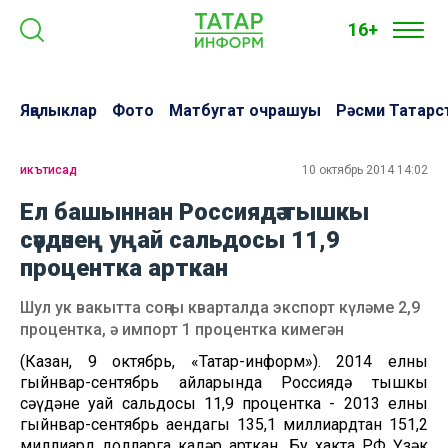
16+
Яңалыклар
Фото
Матбугат очрашуы
Рәсми Татарс
икътисад
10 октябрь 2014 14:02
Ел башыннан Россиядә тышкы
сәүдәнең уңай сальдосы 11,9
процентка арткан
Шул ук вакытта соңгы кварталда экспорт күләме 2,9
процентка, ә импорт 1 процентка кимегән
(Казан, 9 октябрь, «Татар-информ»). 2014 елның
гыйнвар-сентябрь айларында Россиядә тышкы
сәүдәнең уңай сальдосы 11,9 процентка - 2013 елның
гыйнвар-сентябрь аендагы 135,1 миллиардтан 151,2
миллиард долларга кадәр арткан. Бу хакта РФ Үзәк