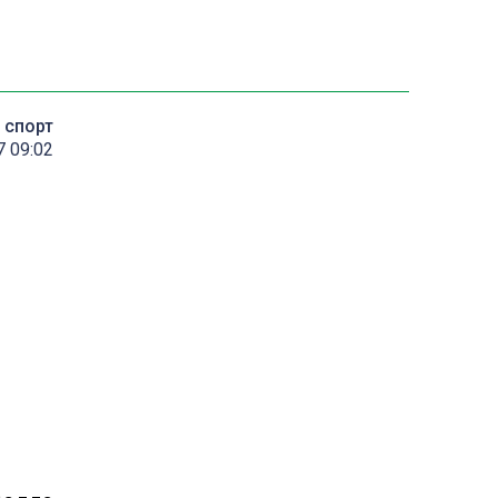
спорт
 09:02