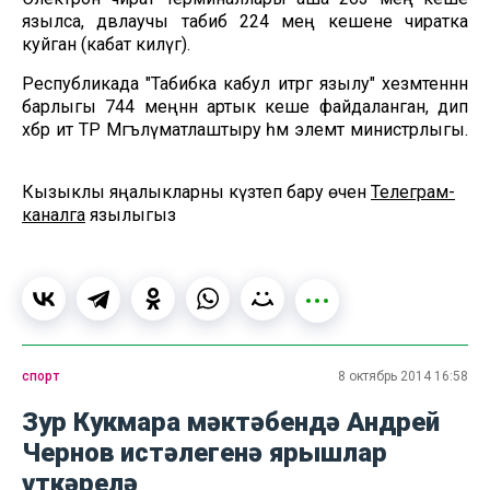
язылса, дәвлаучы табиб 224 мең кешене чиратка
куйган (кабат килүгә).
Республикада "Табибка кабул итәргә язылу" хезмәтеннән
барлыгы 744 меңнән артык кеше файдаланган, дип
хәбәр итә ТР Мәгълүматлаштыру һәм элемтә министрлыгы.
Кызыклы яңалыкларны күзәтеп бару өчен
Телеграм-
каналга
язылыгыз
спорт
8 октябрь 2014 16:58
Зур Кукмара мәктәбендә Андрей
Чернов истәлегенә ярышлар
үткәрелә