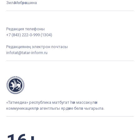
Зилә Мөбәрәкшина
Редакция телефоны
+7 (843) 222-0-999 (1304)
Редакциянең электрон почтасы
infotat@tatar-inform.ru
«Татмедиа» республика матбугат һәм массакүләм
коммуникацияләр агентлыгы ярдәме белән чыгарыла.