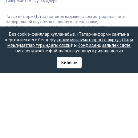
гиперсылтама кую мәҗбүри.
Татар-информ (Татар) сетевое издание, зарегистрированное в
Федеральной службе по надзору в сфере связи,
информационных технологий и массовых коммуникаций
(Роскомнадзор). Запись о регистрации СМИ ЭЛ № ФС 77 - 90202
Без cookie-файллар кулланабыз. «Татар-информ» сайтына
07.10.2025 выдано Федеральной службой по надзору в сфере
кергәндә сез әлеге белдерүгә,
шәхси мәгълүматларны эшкәртүгә
,
Шәхси
связи, информационных технологий и массовых коммуникаций.
мәгълүматлар турындагы сәясәткә
һәм
Конфиденциальлек сәясәте
«Татар-информ» зарегистрировано как информационное
нигезендә cookie файлларын куллануга ризалашасыз
агентство в Федеральной службе по надзору в сфере связи,
информационных технологий и массовых коммуникаций
Килешү
(Роскомнадзор). Номер действующего свидетельства ИА № ФС
77 – 67031 от 15.09.2016 года. В соответствии со статьей 23
Закона РФ «О СМИ» при распространении сообщений и
материалов информационного агентства «Татар-информ» другим
средством массовой информации гиперссылка на него
обязательна.
© 2026 «ТАТМЕДИА» акционерлык җәмгыяте
«Татар-информ» МА
Политика о персональных данных
Антикоррупционная политика
АО «ТАТМЕДИА» использует «cookie»