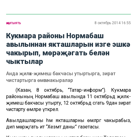
җәмгыять
8 октябрь 2014 16:55
Кукмара районы Нормабаш
авылыннан якташларын изге эшкә
чакырып, мөрәҗәгать белән
чыктылар
Анда җиләк-җимеш бакчасы утыртырга, зират
чистартырга өмәгә чакыралар
(Казан, 8 октябрь, “Татар-информ”). Кукмара
районының Нормабаш авылында 11 октябрьдә җиләк-
җимеш бакчасы утырту, 12 октябрьдә сәгать 9дан зират
чистарту өмәләре үткәрелә.
Авылдашларны һәм якташларны өмәләргә чакырабыз,
дип мөрәҗәгать итә “Хезмәт даны” газетасы.