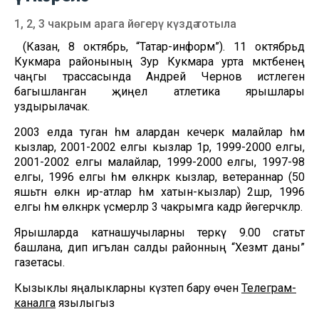
1, 2, 3 чакрым арага йөгерү күздә тотыла
(Казан, 8 октябрь, “Татар-информ”). 11 октябрьдә
Кукмара районының Зур Кукмара урта мәктәбенең
чаңгы трассасында Андрей Чернов истәлегенә
багышланган җиңел атлетика ярышлары
уздырылачак.
2003 елда туган һәм алардан кечерәк малайлар һәм
кызлар, 2001-2002 елгы кызлар 1әр, 1999-2000 елгы,
2001-2002 елгы малайлар, 1999-2000 елгы, 1997-98
елгы, 1996 елгы һәм өлкәнрәк кызлар, ветераннар (50
яшьтән өлкән ир-атлар һәм хатын-кызлар) 2шәр, 1996
елгы һәм өлкәнрәк үсмерләр 3 чакрымга кадәр йөгерәчәкләр.
Ярышларда катнашучыларны теркәү 9.00 сәгатьтә
башлана, дип игълан салды районның “Хезмәт даны”
газетасы.
Кызыклы яңалыкларны күзәтеп бару өчен
Телеграм-
каналга
язылыгыз