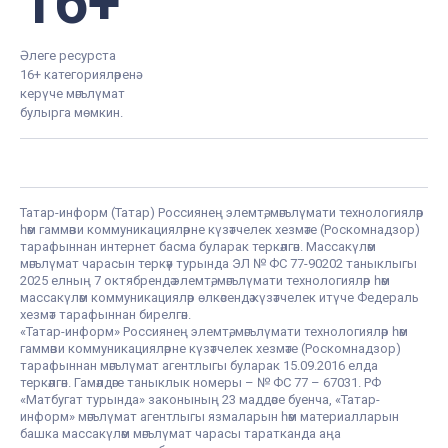
16+
Әлеге ресурста
16+ категорияләренә
керүче мәгълүмат
булырга мөмкин.
Татар-информ (Татар) Россиянең элемтә, мәгълүмати технологияләр
һәм гаммәви коммуникацияләрне күзәтчелек хезмәте (Роскомнадзор)
тарафыннан интернет басма буларак теркәлгән. Массакүләм
мәгълүмат чарасын теркәү турында ЭЛ № ФС 77-90202 таныклыгы
2025 елның 7 октябрендә элемтә, мәгълүмати технологияләр һәм
массакүләм коммуникацияләр өлкәсендә күзәтчелек итүче Федераль
хезмәт тарафыннан бирелгән.
«Татар-информ» Россиянең элемтә, мәгълүмати технологияләр һәм
гаммәви коммуникацияләрне күзәтчелек хезмәте (Роскомнадзор)
тарафыннан мәгълүмат агентлыгы буларак 15.09.2016 елда
теркәлгән. Гамәлдәге таныклык номеры – № ФС 77 – 67031. РФ
«Матбугат турында» законының 23 маддәсе буенча, «Татар-
информ» мәгълүмат агентлыгы язмаларын һәм материалларын
башка массакүләм мәгълүмат чарасы таратканда аңа