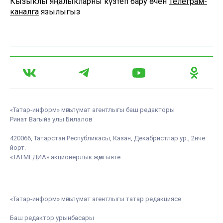
Кызыклы яңалыкларны күзәтеп бару өчен
Телеграм-
каналга
язылыгыз
«Татар-информ» мәгълүмат агентлыгы баш редакторы
Ринат Вагыйз улы Билалов
420066, Татарстан Республикасы, Казан, Декабристлар ур., 2нче
йорт.
«ТАТМЕДИА» акционерлык җәмгыяте
«Татар-информ» мәгълүмат агентлыгы татар редакциясе
Баш редактор урынбасары