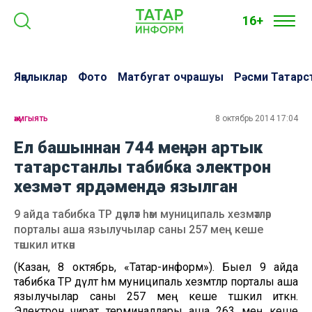
16+
Яңалыклар
Фото
Матбугат очрашуы
Рәсми Татарс
җәмгыять
8 октябрь 2014 17:04
Ел башыннан 744 меңнән артык
татарстанлы табибка электрон
хезмәт ярдәмендә язылган
9 айда табибка ТР дәүләт һәм муниципаль хезмәтләр
порталы аша язылучылар саны 257 мең кеше
тәшкил иткән
(Казан, 8 октябрь, «Татар-информ»). Быел 9 айда
табибка ТР дәүләт һәм муниципаль хезмәтләр порталы аша
язылучылар саны 257 мең кеше тәшкил иткән.
Электрон чират терминаллары аша 263 мең кеше