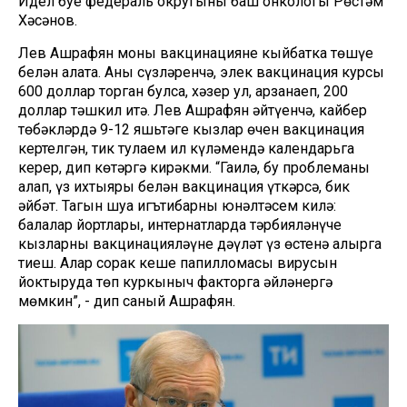
Идел буе федераль округының баш онкологы Рөстәм
Хәсәнов.
Лев Ашрафян моны вакцинациянең кыйбатка төшүе
белән аңлата. Аның сүзләренчә, элек вакцинация курсы
600 доллар торган булса, хәзер ул, арзанаеп, 200
доллар тәшкил итә. Лев Ашрафян әйтүенчә, кайбер
төбәкләрдә 9-12 яшьтәге кызлар өчен вакцинация
кертелгән, тик тулаем ил күләмендә календарьга
керер, дип көтәргә кирәкми. “Гаилә, бу проблеманы
аңлап, үз ихтыяры белән вакцинация үткәрсә, бик
әйбәт. Тагын шуңа игътибарны юнәлтәсем килә:
балалар йортлары, интернатларда тәрбияләнүче
кызларны вакцинацияләүне дәүләт үз өстенә алырга
тиеш. Алар соңрак кеше папилломасы вирусын
йоктыруда төп куркыныч факторга әйләнергә
мөмкин”, - дип саный Ашрафян.