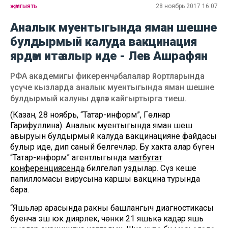
җәмгыять
28 ноябрь 2017 16:07
Аналык муентыгында яман шешне
булдырмый калуда вакцинация
ярдәм итә алыр иде - Лев Ашрафян
РФА академигы фикеренчә, балалар йортларында
үсүче кызларда аналык муентыгында яман шешне
булдырмый калуны дәүләт кайгыртырга тиеш.
(Казан, 28 ноябрь, “Татар-информ”, Гөлнар
Гарифуллина). Аналык муентыгында яман шеш
авыруын булдырмый калуда вакцинациянең файдасы
булыр иде, дип саный белгечләр. Бу хакта алар бүген
“Татар-информ” агентлыгында
матбугат
конференциясендә
билгеләп уздылар. Сүз кеше
папилломасы вирусына каршы вакцина турында
бара.
“Яшьләр арасында ракның башлангыч диагностикасы
буенча эш юк диярлек, чөнки 21 яшькә кадәр яшь