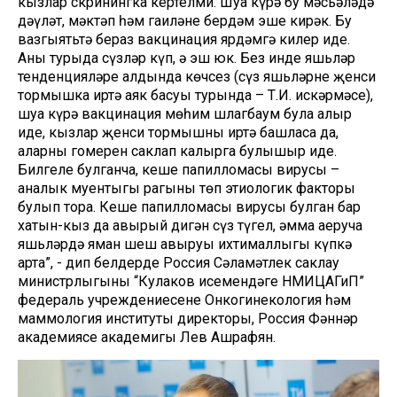
кызлар скринингка кертелми. Шуңа күрә бу мәсьәләдә
дәүләт, мәктәп һәм гаиләнең бердәм эше кирәк. Бу
вазгыятьтә бераз вакцинация ярдәмгә килер иде.
Аның турыда сүзләр күп, ә эш юк. Без инде яшьләр
тенденцияләре алдында көчсез (сүз яшьләрнең җенси
тормышка иртә аяк басуы турында – Т.И. искәрмәсе),
шуңа күрә вакцинация мөһим шлагбаум була алыр
иде, кызлар җенси тормышны иртә башласа да,
аларның гомерен саклап калырга булышыр иде.
Билгеле булганча, кеше папилломасы вирусы –
аналык муентыгы рагының төп этиологик факторы
булып тора. Кеше папилломасы вирусы булган бар
хатын-кыз да авырый дигән сүз түгел, әмма аеруча
яшьләрдә яман шеш авыруы ихтималлыгы күпкә
арта”, - дип белдерде Россия Сәламәтлек саклау
министрлыгының “Кулаков исемендәге НМИЦАГиП”
федераль учреждениесенең Онкогинекология һәм
маммология институты директоры, Россия Фәннәр
академиясе академигы Лев Ашрафян.