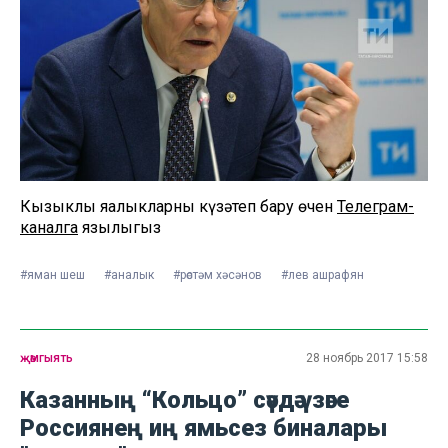
Кызыклы яңалыкларны күзәтеп бару өчен
Телеграм-
каналга
язылыгыз
#яман шеш
#аналык
#рөстәм хәсәнов
#лев ашрафян
җәмгыять
28 ноябрь 2017 15:58
Казанның “Кольцо” сәүдә үзәге
Россиянең иң ямьсез биналары