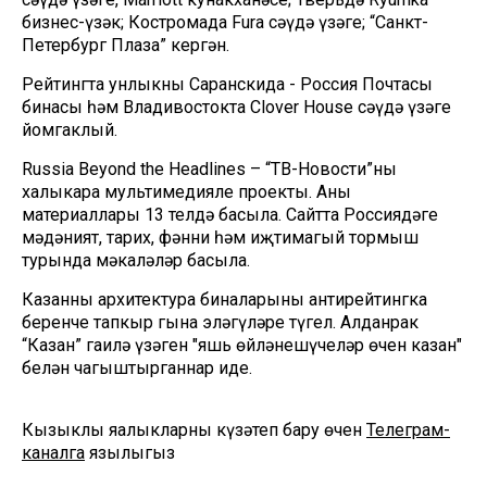
бизнес-үзәк; Костромада Fura сәүдә үзәге; “Санкт-
Петербург Плаза” кергән.
Рейтингта унлыкны Саранскида - Россия Почтасы
бинасы һәм Владивостокта Clover House сәүдә үзәге
йомгаклый.
Russia Beyond the Headlines – “ТВ-Новости”ның
халыкара мультимедияле проекты. Аның
материаллары 13 телдә басыла. Сайтта Россиядәге
мәдәният, тарих, фәнни һәм иҗтимагый тормыш
турында мәкаләләр басыла.
Казанның архитектура биналарының антирейтингка
беренче тапкыр гына эләгүләре түгел. Алданрак
“Казан” гаилә үзәген "яшь өйләнешүчеләр өчен казан"
белән чагыштырганнар иде.
Кызыклы яңалыкларны күзәтеп бару өчен
Телеграм-
каналга
язылыгыз