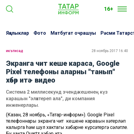
16+
Яңалыклар
Фото
Матбугат очрашуы
Рәсми Татарс
икътисад
28 ноябрь 2017 16:40
Экранга чит кеше караса, Google
Pixel телефоны аларны "танып"
хәбәр итә - видео
Система 2 миллисекунд эчендә кешенең күз
карашын "эләктереп ала", ди компания
инженерлары.
(Казан, 28 ноябрь, «Татар-информ»). Google Pixel
телефоннары экранга чит кешенең каравын хәтерләп
калырга һәм шул хактагы хәбәрне күрсәтергә сәләтле.
Бу хакта Quartz хәбәр итә.