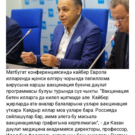
Матбугат конференциясендә кайбер Европа
илләрендә җенси өлгерү чорында папиллома
вирусына каршы вакцинация буенча дәүләт
программасы булуы турында сүз чыкты. “Вакцинация
бөтен илләргә дә килеп җитмәде әле. Кайбер
җирләрдә ата-аналар балаларына үзләре вакцинация
үткәрә. Каядыр илләр моңа үзләре бара. Россиядә
сөйләшүләр бар, әмма әлегә бу мәсьәлә
вакцинацияләр графигына кертелмәгән”, - ди Казан
дәүләт медицина академиясе директоры, профессор,