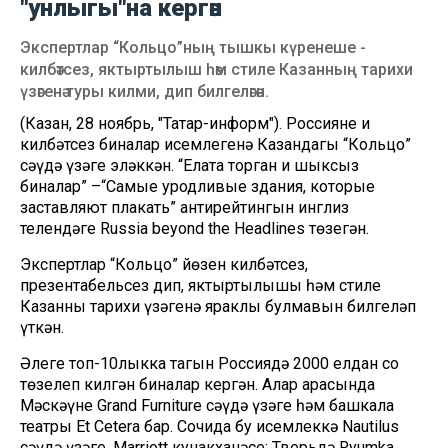
"унлыгы"на кергән
Экспертлар “Кольцо”ның тышкы күренеше -
килбәтсез, яктыртылыш һәм стиле Казанның тарихи
үзәгенә туры килми, дип билгеләгән.
(Казан, 28 ноябрь, "Татар-информ"). Россиянең иң
килбәтсез биналар исемлегенә Казандагы “Кольцо”
сәүдә үзәге эләккән. “Елата торган иң шыксыз
биналар” –“Самые уродливые здания, которые
заставляют плакать” антирейтингын инглиз
телендәге Russia beyond the Headlines төзегән.
Экспертлар “Кольцо” йөзен килбәтсез,
презентабельсез дип, яктыртылышы һәм стиле
Казанның тарихи үзәгенә яраклы булмавын билгеләп
үткән.
Әлеге топ-10лыкка тагын Россиядә 2000 елдан соң
төзелеп килгән биналар кергән. Алар арасында
Мәскәүнең Grand Furniture сәүдә үзәге һәм башкала
театры Et Cetera бар. Сочида бу исемлеккә Nautilus
сәүдә үзәге, Marriott кунакханәсе; Тверьдә Ryumka