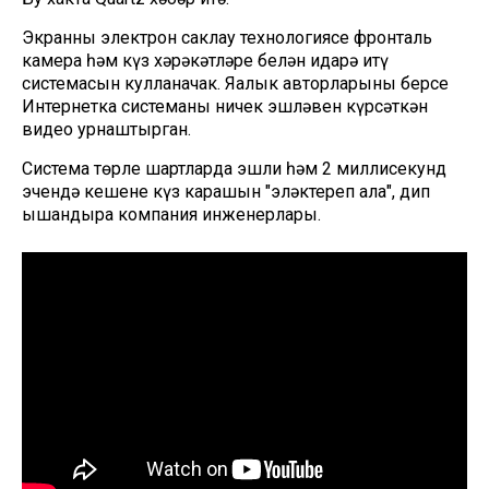
Экранның электрон саклау технологиясе фронталь
камера һәм күз хәрәкәтләре белән идарә итү
системасын кулланачак. Яңалык авторларының берсе
Интернетка системаның ничек эшләвен күрсәткән
видео урнаштырган.
Система төрле шартларда эшли һәм 2 миллисекунд
эчендә кешенең күз карашын "эләктереп ала", дип
ышандыра компания инженерлары.