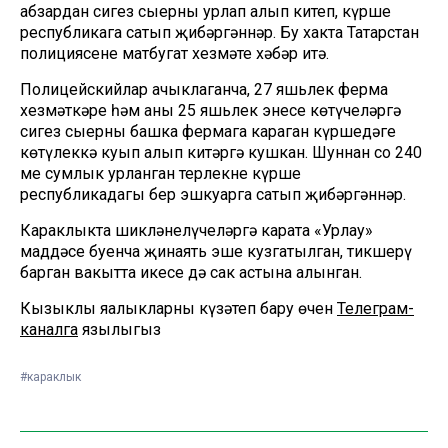
абзардан сигез сыерны урлап алып китеп, күрше
республикага сатып җибәргәннәр. Бу хакта Татарстан
полициясенең матбугат хезмәте хәбәр итә.
Полицейскийлар ачыклаганча, 27 яшьлек ферма
хезмәткәре һәм аның 25 яшьлек энесе көтүчеләргә
сигез сыерны башка фермага караган күршедәге
көтүлеккә куып алып китәргә кушкан. Шуннан соң 240
мең сумлык урланган терлекне күрше
республикадагы бер эшкуарга сатып җибәргәннәр.
Караклыкта шикләнелүчеләргә карата «Урлау»
маддәсе буенча җинаять эше кузгатылган, тикшерү
барган вакытта икесе дә сак астына алынган.
Кызыклы яңалыкларны күзәтеп бару өчен
Телеграм-
каналга
язылыгыз
#караклык