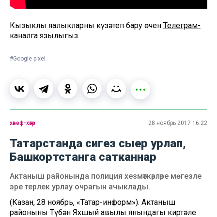
Кызыклы яңалыкларны күзәтеп бару өчен
Телеграм-
каналга
язылыгыз
#Google pixel
хәвеф-хәтәр
28 ноябрь 2017 16:22
Татарстанда сигез сыер урлап,
Башкортстанга сатканнар
Актаныш районында полиция хезмәткәрләре мөгезле
эре терлек урлау очрагын ачыклады.
(Казан, 28 ноябрь, «Татар-информ»). Актаныш
районының Түбән Яхшый авылы янындагы киртәле