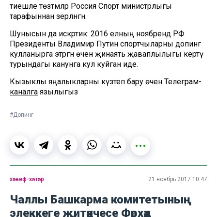
тиешле төзәтмәләр Россия Спорт министрлыгы
тарафыннан әзерләнгән.
Шунысын да искәртик: 2016 елның ноябрендә РФ
Президенты Владимир Путин спортчыларны допинг
кулланырга этәргән өчен җинаять җаваплылыгы кертү
турындагы канунга кул куйган иде.
Кызыклы яңалыкларны күзәтеп бару өчен
Телеграм-
каналга
язылыгыз
#Допинг
хәвеф-хәтәр
21 ноябрь 2017 10:47
Чаллы Башкарма комитетының
элеккеге җитәкчесе Фәрхәд