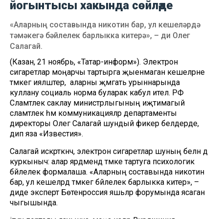
йогынтысы хакында сөйләде
«Аларның составында никотин бар, ул кешеләрдә
тәмәкегә бәйлелек барлыкка китерә», – ди Олег
Салагай.
(Казан, 21 ноябрь, «Татар-информ»). Электрон
сигаретлар моңарчы тартырга җыенмаган кешеләрне
тәмәкегә ияләштерә, ә аларны җәмәгать урыннарында
куллану социаль норма буларак кабул ителә. РФ
Сәламәтлек саклау министрлыгының иҗтимагый
сәламәтлек һәм коммуникацияләр департаменты
директоры Олег Салагай шундый фикер белдерде,
дип яза «Известия».
Салагай искәрткәнчә, электрон сигаретлар шуның белән дә
куркыныч: алар ярдәмендә тәмәке тартуга психологик
бәйлелек формалаша. «Аларның составында никотин
бар, ул кешеләрдә тәмәкегә бәйлелек барлыкка китерә», –
диде эксперт Бөтенроссия яшьләр форумында ясаган
чыгышында.