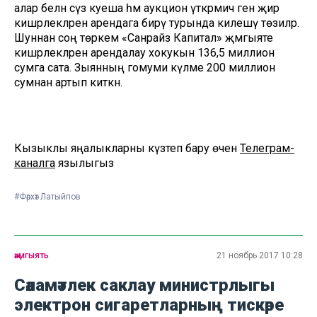
алар белән сүз куеша һәм аукцион үткәрмичә генә җир
кишәрлекләрен арендага бирү турында килешү төзиләр.
Шуннан соң төркем «Санрайз Капитал» җәмгыяте
кишәрлекләрен арендалау хокукын 136,5 миллион
сумга сата. Зыянның гомуми күләме 200 миллион
сумнан артып киткән.
Кызыклы яңалыкларны күзәтеп бару өчен
Телеграм-
каналга
язылыгыз
#Фәрхәт Латыйпов
җәмгыять
21 ноябрь 2017 10:28
Сәламәтлек саклау министрлыгы
электрон сигаретларның тискәре