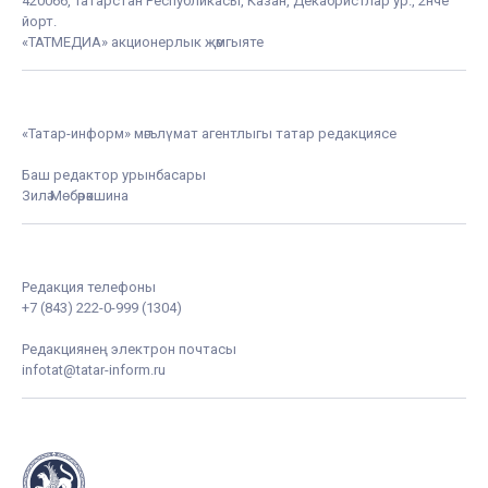
420066, Татарстан Республикасы, Казан, Декабристлар ур., 2нче
йорт.
«ТАТМЕДИА» акционерлык җәмгыяте
«Татар-информ» мәгълүмат агентлыгы татар редакциясе
Баш редактор урынбасары
Зилә Мөбәрәкшина
Редакция телефоны
+7 (843) 222-0-999 (1304)
Редакциянең электрон почтасы
infotat@tatar-inform.ru