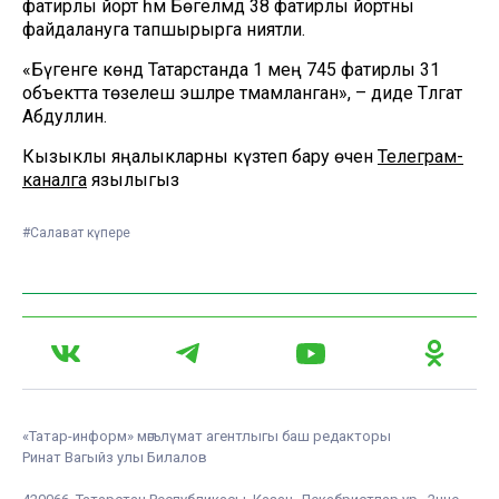
фатирлы йорт һәм Бөгелмәдә 38 фатирлы йортны
файдалануга тапшырырга ниятли.
«Бүгенге көндә Татарстанда 1 мең 745 фатирлы 31
объектта төзелеш эшләре тәмамланган», – диде Тәлгат
Абдуллин.
Кызыклы яңалыкларны күзәтеп бару өчен
Телеграм-
каналга
язылыгыз
#Салават күпере
«Татар-информ» мәгълүмат агентлыгы баш редакторы
Ринат Вагыйз улы Билалов