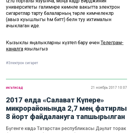
iz.ru порталы язуынча, моңа кадәр Вирджиния
университеты галимнәре көмәнле вакытта электрон
сигаретлар тарту балаларның төрле кимчелекләр
(авыз куышлыгы һәм биттә) белән туу ихтималын
ачыклаган иде.
Кызыклы яңалыкларны күзәтеп бару өчен
Телеграм-
каналга
язылыгыз
#Электрон сигарет
икътисад
21 ноябрь 2017 10:07
2017 елда «Салават Күпере»
микрорайонында 2,7 мең фатирлы
8 йорт файдалануга тапшырылган
Бүгенге көндә Татарстан республикасы Дәүләт торак