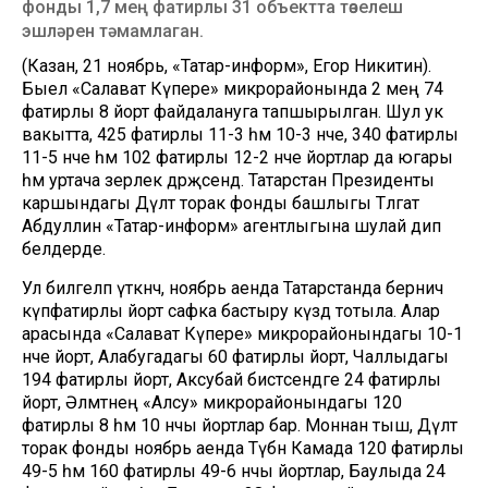
фонды 1,7 мең фатирлы 31 объектта төзелеш
эшләрен тәмамлаган.
(Казан, 21 ноябрь, «Татар-информ», Егор Никитин).
Быел «Салават Күпере» микрорайонында 2 мең 74
фатирлы 8 йорт файдалануга тапшырылган. Шул ук
вакытта, 425 фатирлы 11-3 һәм 10-3 нче, 340 фатирлы
11-5 нче һәм 102 фатирлы 12-2 нче йортлар да югары
һәм уртача әзерлек дәрәҗәсендә. Татарстан Президенты
каршындагы Дәүләт торак фонды башлыгы Тәлгат
Абдуллин «Татар-информ» агентлыгына шулай дип
белдерде.
Ул билгеләп үткәнчә, ноябрь аенда Татарстанда берничә
күпфатирлы йорт сафка бастыру күздә тотыла. Алар
арасында «Салават Күпере» микрорайонындагы 10-1
нче йорт, Алабугадагы 60 фатирлы йорт, Чаллыдагы
194 фатирлы йорт, Аксубай бистәсендәге 24 фатирлы
йорт, Әлмәтнең «Алсу» микрорайонындагы 120
фатирлы 8 һәм 10 нчы йортлар бар. Моннан тыш, Дәүләт
торак фонды ноябрь аенда Түбән Камада 120 фатирлы
49-5 һәм 160 фатирлы 49-6 нчы йортлар, Баулыда 24