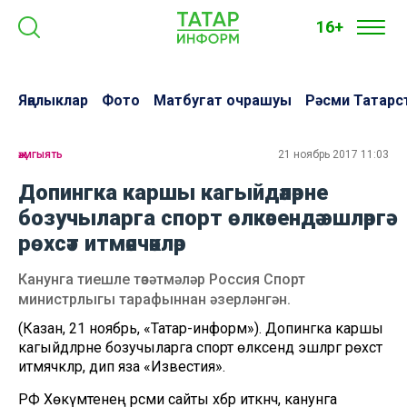
16+
Яңалыклар
Фото
Матбугат очрашуы
Рәсми Татарс
җәмгыять
21 ноябрь 2017 11:03
Допингка каршы кагыйдәләрне
бозучыларга спорт өлкәсендә эшләргә
рөхсәт итмәячәкләр
Канунга тиешле төзәтмәләр Россия Спорт
министрлыгы тарафыннан әзерләнгән.
(Казан, 21 ноябрь, «Татар-информ»). Допингка каршы
кагыйдәләрне бозучыларга спорт өлкәсендә эшләргә рөхсәт
итмәячәкләр, дип яза «Известия».
РФ Хөкүмәтенең рәсми сайты хәбәр иткәнчә, канунга