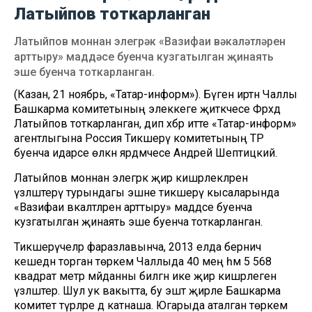
Латыйпов тоткарланган
Латыйпов моннан элегрәк «Вазифаи вәкаләтләрен
арттыру» маддәсе буенча кузгатылган җинаять
эше буенча тоткарланган.
(Казан, 21 ноябрь, «Татар-информ»). Бүген иртән Чаллы
Башкарма комитетының элеккеге җитәкчесе Фәрхәд
Латыйпов тоткарланган, дип хәбәр итте «Татар-информ»
агентлыгына Россия Тикшерү комитетының ТР
буенча идарәсе өлкән ярдәмчесе Андрей Шептицкий.
Латыйпов моннан элегрәк җир кишәрлекләрен
үзләштерү турындагы эшне тикшерү кысаларында
«Вазифаи вәкаләтләрен арттыру» маддәсе буенча
кузгатылган җинаять эше буенча тоткарланган.
Тикшерүчеләр фаразлавынча, 2013 елда берничә
кешедән торган төркем Чаллыда 40 мең һәм 5 568
квадрат метр мәйданны биләгән ике җир кишәрлеген
үзләштерә. Шул ук вакытта, бу эштә җирле Башкарма
комитет түрәләре дә катнаша. Югарыда аталган төркем