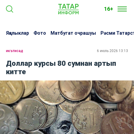
16+
Яңалыклар
Фото
Матбугат очрашуы
Рәсми Татарс
икътисад
6 июль 2026 13:13
Доллар курсы 80 сумнан артып
китте