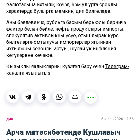
валютасына ихтыяҗ көчәя, һәм ул урта сроклы
характерда булырга мөмкин, дип билгеләде.
Аның бәяләвенчә, рубльгә басым берьюлы берничә
фактор белән бәйле: нефть продуктлары импорты,
спекулятив активлыкның үсүе, отышлырак курс
билгеләргә омтылучы импортерлар ягыннан
ихтыяҗның сезонлы артуы, шулай ук инфляция
көтүләренең көчәюе.
Кызыклы яңалыкларны күзәтеп бару өчен
Телеграм-
каналга
язылыгыз
дин
6 июль 2026 12:56
Арча мөхтәсибәтендә Кушлавыч