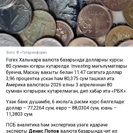
Фото: © «Татар-информ»
Forex Халыкара валюта базарында долларның курсы
80 сумнан югары күтәрелде. Investing мәгълүматлары
буенча, Мәскәү вакыты белән 11:47 сәгатьтә доллар
3,96 процентка үскән һәм 80,375 сум тәшкил итә.
Америка валютасы 2026 елның 3 апреленнән 80
сумнан югарырак күтәрелмәгән, дип хәбәр итә «РБК».
Үзәк банк дүшәмбе, 6 июльгә, рәсми курс билгеләде:
доллар – 77,2264 сум, евро – 88,0304 сум, юань –
11,3803 сум.
ПСБ аналитика һәм экспертиза үзәге идарәче
эксперты
Денис Попов
валюта базарында чит ил