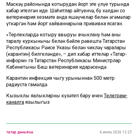
Мәскәү районында котырудан йорт эте үлүе турында
хәбәр ителгән иде. Шаһитлар әйтүенчә, бу хәлдән соң
ветеринария хезмәте анда яшәүчеләр белән әңгәмәләр
үткәргән һәм йорт хайваннарына прививка ясаган.
«Терлекләрдә котыру авыруы ачыклану һәм аның
таралу куркынычы белән бәйле рәвештә Татарстан
Республикасы Рәисе Указы белән чикләү чаралары
(карантин) билгеләнде», – дип хәбәр иттеләр «Татар-
информ» га Татарстан Республикасы Министрлар
Кабинетының Баш ветеринария идарәсендә.
Карантин инфекция чыгу урыныннан 500 метр
радиуста гамәлдә.
Кызыклы яңалыкларны күзәтеп бару өчен
Телеграм-
каналга
язылыгыз
татар дөньясы
6 июль 2026 12:27