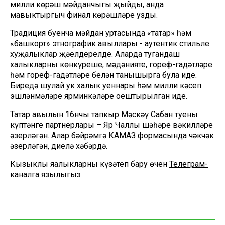
милли көрәш мәйданчыгы җыйды, анда
мавыктыргыч финал көрәшләре узды.
Традиция буенча мәйдан уртасында «татар» һәм
«башкорт» этнографик авыллары - аутентик стильле
хуҗалыклар җәелдерелде. Аларда тугандаш
халыкларның көнкүреше, мәдәнияте, гореф-гадәтләре
һәм гореф-гадәтләре белән танышырга була иде.
Биредә шулай ук халык уеннары һәм милли кәсеп
эшләнмәләре ярминкәләре оештырылган иде.
Татар авылын 16нчы тапкыр Мәскәү Сабан туеның
күптәнге партнерлары – Яр Чаллы шәһәре вәкилләре
әзерләгән. Алар бәйрәмгә КАМАЗ формасында чәкчәк
әзерләгән, диелә хәбәрдә.
Кызыклы яңалыкларны күзәтеп бару өчен
Телеграм-
каналга
язылыгыз