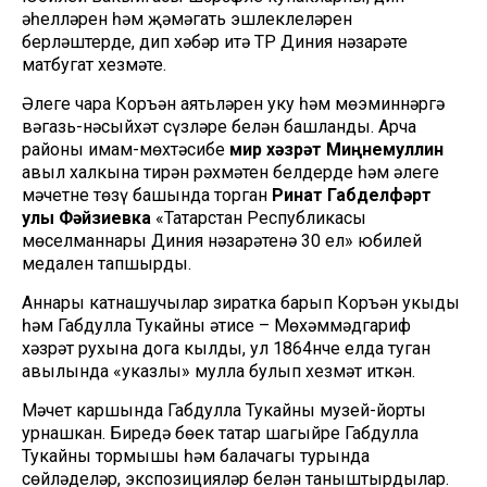
әһелләрен һәм җәмәгать эшлеклеләрен
берләштерде, дип хәбәр итә ТР Диния нәзарәте
матбугат хезмәте.
Әлеге чара Коръән аятьләрен уку һәм мөэминнәргә
вәгазь-нәсыйхәт сүзләре белән башланды. Арча
районы имам-мөхтәсибе
Әмир хәзрәт Миңнемуллин
авыл халкына тирән рәхмәтен белдерде һәм әлеге
мәчетне төзү башында торган
Ринат Габделфәрт
улы Фәйзиевка
«Татарстан Республикасы
мөселманнары Диния нәзарәтенә 30 ел» юбилей
медален тапшырды.
Аннары катнашучылар зиратка барып Коръән укыды
һәм Габдулла Тукайның әтисе – Мөхәммәдгариф
хәзрәт рухына дога кылды, ул 1864нче елда туган
авылында «указлы» мулла булып хезмәт иткән.
Мәчет каршында Габдулла Тукайның музей-йорты
урнашкан. Биредә бөек татар шагыйре Габдулла
Тукайның тормышы һәм балачагы турында
сөйләделәр, экспозицияләр белән таныштырдылар.