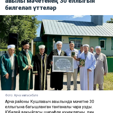
авылы мәчетенең 30 еллыгын
билгеләп үттеләр
Фото: Арча мөхтәсибәте
Арча районы Кушлавыч авылында мәчетнең 30
еллыгына багышланган тантаналы чара узды.
Юбилей вакыйгасы шәрәфле кунакларны, дин