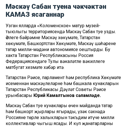
Мәскәү Сабан туена чәкчәктән
КАМАЗ ясаганнар
Узган ялларда «Коломенское» матур музей-
тыюлыгы территориясендә Мәскәү Сабан туе узды.
Ә
леге бәйрәмне Мәскәү хөкүмәте, Татарстан
хөкүмәте, Башкортстан Хөкүмәте, Мәскәү шәһәренең
татар милли-мәдәни автономиясе оештырды. Бу
хакта Татарстан Республикасының Россия
Федерациясендәге Тулы вәкаләтле вәкиллеге
матбугат хезмәте хәбәр итә.
Татарстан Рәисе, парламент һәм республика Хөкүмәте
исеменнән мәскәүлеләрне һәм башкала кунакларын
Татарстан Республикасы Дәүләт Советы Рәисе
урынбасары
Юрий Камалтынов сәламләде.
Мәскәү Сабан туе кунаклары өчен мәйданда татар
һәм башкорт җырлары яңгырады, үзәк сәхнәдә
Россиянең төрле халыкларын тәкъдим итүче милли
коллективлар чыгыш ясады. Иң күп җанатарларны