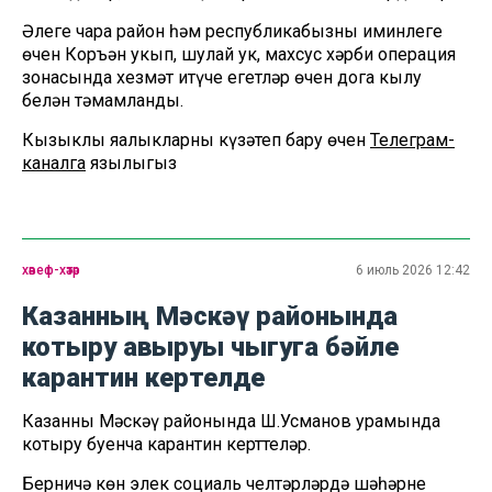
Әлеге чара район һәм республикабызның иминлеге
өчен Коръән укып, шулай ук, махсус хәрби операция
зонасында хезмәт итүче егетләр өчен дога кылу
белән тәмамланды.
Кызыклы яңалыкларны күзәтеп бару өчен
Телеграм-
каналга
язылыгыз
хәвеф-хәтәр
6 июль 2026 12:42
Казанның Мәскәү районында
котыру авыруы чыгуга бәйле
карантин кертелде
Казанның Мәскәү районында Ш.Усманов урамында
котыру буенча карантин керттеләр.
Берничә көн элек социаль челтәрләрдә шәһәрнең