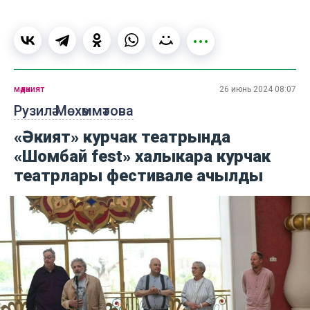
мәдәният
26 июнь 2024 08:07
Рузилә Мөхәммәтова
«Әкият» курчак театрында
«Шомбай fest» халыкара курчак
театрлары фестивале ачылды