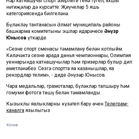
Һәр катнашучы спорт әзерлеге генә түгел, яхшы
нәтиҗәләр дә күрсәтте. Җиңүчеләр 5 яшь
категориясендә билгеләнә.
Бүләкләү тантанасын Әлмәт муниципаль районы
башкарма комитетының эшләр идарәчесе
Әнүзәр
Юнысов
үткәрде.
«Сезне спорт сменасы тәмамлану белән котлыйм.
Киләчәктә сезнең арада дөнья чемпионнары, Олимпия
уеннарында катнашучылар һәм призерлар булыр дип
өметләнәбез. Сезгә спортта яңа казанышлар, яңа
рекордлар телим», - диде Әнүзәр Юнысов.
Чара медальләр, грамоталар, бүләкләр тапшыру һәм
гомуми фотога төшү белән тәмамланды.
Кызыклы яңалыкларны күзәтеп бару өчен
Телеграм-
каналга
язылыгыз
#Әлмәт