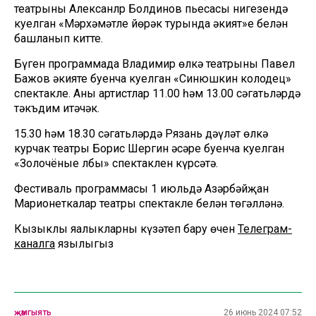
театрының Алексанлр Болдинов пьесасы нигезендә
куелган «Мәрхәмәтле йөрәк турында әкият»е белән
башланып китте.
Бүген программада Владимир өлкә театрының Павел
Бажов әкияте буенча куелган «Синюшкин колодец»
спектакле. Аны артистлар 11.00 һәм 13.00 сәгатьләрдә
тәкъдим итәчәк.
15.30 һәм 18.30 сәгатьләрдә Рязань дәүләт өлкә
курчак театры Борис Шергин әсәре буенча куелган
«Золочёные лбы» спектаклен күрсәтә.
Фестиваль программасы 1 июльдә Азәрбәйҗан
Марионеткалар театры спектакле белән төгәлләнә.
Кызыклы яңалыкларны күзәтеп бару өчен
Телеграм-
каналга
язылыгыз
җәмгыять
26 июнь 2024 07:52