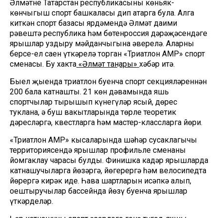
Әлмәтне Татарстан республикасының көньяк-
көнчыгыш спорт башкаласы дип атарга була. Алга
киткән спорт базасы ярдәмендә Әлмәт даими
рәвештә республика һәм бөтенроссия дәрәҗәсендәге
ярышлар уздыру мәйданчыгына әверелә. Аларның
берсе-ел саен үткәрелә торган «Триатлон АМР» спорт
сменасы. Бу хакта
«Әлмәт таңнары»
хәбәр итә.
Быел җыенда триатлон буенча спорт секцияләреннән
200 бала катнашты. 21 көн дәвамында яшь
спортчылар тырышып күнегүләр ясый, дөрес
туклана, ә буш вакытларында төрле теоретик
дәресләргә, квестларга һәм мастер-классларга йөри.
«Триатлон АМР» кысаларында шәһәр сусаклагычы
территориясендә ярышлар профильле сменаның
йомгаклау чарасы булды. Финишка кадәр ярышларда
катнашучыларга йөзәргә, йөгерергә һәм велосипедта
йөрергә кирәк иде. Һава шартларын исәпкә алып,
оештыручылар бассейнда йөзү буенча ярышлар
үткәрделәр.