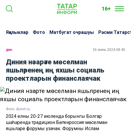
16+
Яңалыклар
Фото
Матбугат очрашуы
Рәсми Татарс
дин
26 июнь 2024 08:45
Диния нәзарәте мөселман
яшьләренең иң яхшы социаль
проектларын финанслаячак
Фото: dumrt.ru
2024 елның 20-27 июлендә борынгы Болгар
шәһәрендә традицион Бөтенроссия мөселман
яшьләре форумы узачак. Форумны Ислам