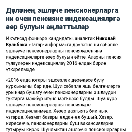
Дәүләтнең эшләүче пенсионерларга
ни өчен пенсияне индексацияләргә
әзер булуын аңлаттылар
Икътисад фәннәре кандидаты, аналитик
Николай
Кульбака
«Татар-информа»га дәүләтнең ни сәбәпле
эшләүче пенсионерларның пенсияләрен янә
индексацияләргә әзер булуын әйтте. Аларның пенсия
түләүләрен индексацияләү 2016 елдан бирле
үткәрелмәде.
«2016 елда югары эшсезлек дәрәҗәсе булу
куркынычы бар иде. Шул сәбәпле яшь белгечләргә
урыннар бушату өчен пенсионерларны эшләүдән
туктарга мәҗбүр итүнең мәгънәсе булды. Шуңа күрә
эшләүче пенсионерларның пенсияләре
индексацияләнмәде. Хәзер вазгыять бик нык
үзгәрде. Хезмәт базары елдан-ел бушый. Хәзер,
киресенчә, пенсионерларның буш вакансияләрне
тутыруы кирәк. Шунлыктан эшләүче пенсионерларның