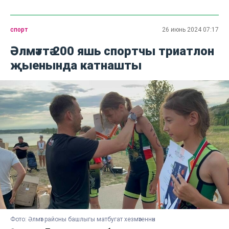
спорт
26 июнь 2024 07:17
Әлмәттә 200 яшь спортчы триатлон
җыенында катнашты
Фото: Әлмәт районы башлыгы матбугат хезмәтеннән