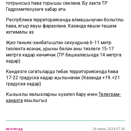
тотрыксыз һава торышы саклана. Бу хакта ТР
Гидрометеоүзәге хәбәр итә.
Республика территориясендә алмашынучан болытлы
һава, яңгыр явуы фаразлана. Казанда явым-төшем
ихтималы аз.
Җил төньяк-көнбатыштан секундына 6-11 метр
тизлектә исәчәк, урыны белән аның тизлеге 15-17
метрга кадәр көчәячәк (ТР башкаласында 14 метрга
кадәр).
Көндезге сәгатьләрдә төбәк территориясендә һава
17-22 градуска кадәр җылыначак (Казанда +19..+21
градуска кадәр).
Кызыклы яңалыкларны күзәтеп бару өчен
Телеграм-
каналга
язылыгыз
икътисад
26 июнь 2024 07:36