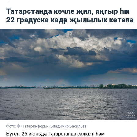
Татарстанда көчле җил, яңгыр һәм
22 градуска кадәр җылылык көтелә
Фото: © «Татар-информ», Владимир Васильев
Бүген, 26 июньдә, Татарстанда салкын һәм