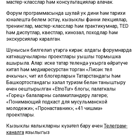
мастер-класслар һәм консультацияләр алачак.
Форум программасында шулай ук дини һәм тарихи
юнәлештә белем эстәү, кызыклы фәнни лекцияләр,
тренинглар, мастер-класслар һәм практикумнар, TED
һәм диспутлар, квестлар, кинозал, походлар һәм
экскурсияләр каралган.
Шунысын билгеләп үтәргә кирәк: алдагы форумнарда
катнашучыларның проектлары уңышлы тормышка
ашырыла. Алар: иске татар телендә укырга өйрәтүче
китап һәм медиаресурстан торган «Лисән: тел
ачкычы»; чит ил блогерларын Татарстандагы һәм
Башкортостандагы хәләл туризм белән таныштыру
өчен оештырылган «EtnoTur» блогы; палаткалы
«Горец» балаларны сәламәтләндерү лагере;
«Понимающий подкаст для мусульманской
молодежи»; «Пронаставник»; «41 чишмә»
проектлары.
Кызыклы яңалыкларны күзәтеп бару өчен
Телеграм-
каналга
язылыгыз