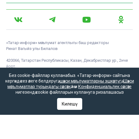
«Татар-информ» мәгълүмат агентлыгы баш редакторы
Ринат Вагыйз улы Билалов
420066, Татарстан Республикасы, Казан, Декабристлар ур., 2нче
йорт.
«ТАТМЕДИА» акционерлык җәмгыяте
Без cookie-файллар кулланабыз. «Татар-информ» сайтына
кергәндә сез әлеге белдерүгә,
шәхси мәгълүматларны эшкәртүгә
,
Шәхси
мәгълүматлар турындагы сәясәткә
һәм
Конфиденциальлек сәясәте
нигезендә cookie файлларын куллануга ризалашасыз
«Татар-информ» мәгълүмат агентлыгы татар редакциясе
Килешү
Баш редактор урынбасары
Зилә Мөбәрәкшина