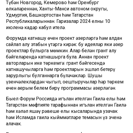
Түбән Новгород, Кемерово һәм Оренбург
өлкәләреннән, Ханты-Манси автоном округы,
Удмуртия, Башкортостан һәм Татарстан
Республикаларыннан. Гаризалар 2024 елның 10
июленә кадәр кабул ителә.
Форумда катнашу өчен проект әзерләргә һәм алдан
сайлап алу этабын үтәргә кирәк: бу идеяләр яки әзер
проектлар булырга мөмкин. Алар белән грант алу
бәйгеләрендә катнашырга була. Аннан проект
авторларын ике төркемгә: грант бәйгесендә
катнашучыларга һәм проектларын эшләп бетерү
зарурлыгы булганнарга бүләчәкләр. Шушы
үзенчәлекләрдән чыгып, оештыручылар һәр төркем
өчен аерым белем бирү программасы әзерләгән.
Быел Форум Россиядә игълан ителгән Гаилә елы һәм
Татарстан мөфтияте тарафыннан игълан ителгән Гаилә
һәм хәләл яшәү рәвеше елы кысаларында узачак
һәм Исламда гаилә кыйммәтләре темасын үз эченә
алачак.