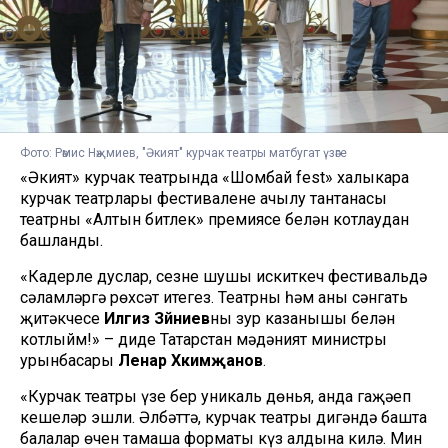
Фото: Рәмис Нәҗмиев, "Әкият" курчак театры матбугат үзәге
«Әкият» курчак театрында «Шомбай fest» халыкара
курчак театрлары фестиваленең ачылу тантанасы
театрны «Алтын битлек» премиясе белән котлаудан
башланды.
«Кадерле дуслар, сезне шушы искиткеч фестивальдә
сәламләргә рөхсәт итегез. Театрны һәм аның сәнгать
җитәкчесе
Илгиз Зәйниев
ны зур казанышы белән
котлыйм!» – диде Татарстан мәдәният министры
урынбасары
Ленар Хәкимҗанов
.
«Курчак театры үзе бер уникаль дөнья, анда гаҗәеп
кешеләр эшли. Әлбәттә, курчак театры дигәндә башта
балалар өчен тамаша форматы күз алдына килә. Мин