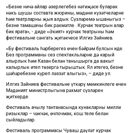
«Безнең ничә айлар әзерлегебез нәтиҗәсе буларак
нәкъ шушы составта жюрины, мәдәни күзәтчеләрне
һәм театрларны җыя алдык. Сүзләремә ышаныгыз –
безнең тамашачы бик рәхмәтле . Курчак театрын алар
бик ярата», - диде «Әкият» курчак театрының һәм
фестивальнең сәнгать җитәкчесе Илгиз Зәйниев.
«Бу фестиваль һәрберегез өчен бәйрәм булсын иде.
Без программаны сез спектакльләрне дә карый
алырлык һәм Казан белән танышырга да вакыт
калырлык итеп төзергә тырыштык. Ял итегез, безнең
шәһәребезне күреп ләззәт алыгыз», – диде ул.
Илгиз Зәйниев фестивальне үткәрү мөмкинлеге өчен
Мәдәният министрлыгына рәхмәт сүзләрен
җиткерде.
Фестиваль ачылу тантанасында кунакларны милли
ризыклар – чәкчәк, өчпочмак, кош теле белән
сыйладылар.
Фестиваль программасы Чуваш дәүләт курчак