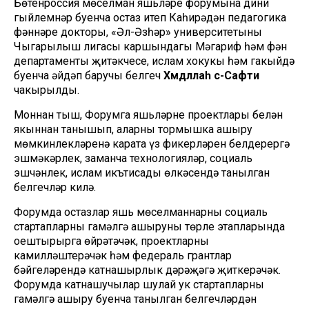
Бөтенроссия мөселман яшьләре форумына дини
гыйлемнәр буенча остаз итеп Каһирәдән педагогика
фәннәре докторы, «Әл-Әзһәр» университетының
Чыгарылыш лигасы каршындагы Мәгариф һәм фән
департаменты җитәкчесе, ислам хокукы һәм гакыйдә
буенча әйдәп баручы белгеч
Хәмдәллаһ әс-Сафти
чакырылды.
Моннан тыш, Форумга яшьләрнең проектлары белән
якыннан танышып, аларны тормышка ашыру
мөмкинлекләренә карата үз фикерләрен белдерергә
эшмәкәрлек, заманча технологияләр, социаль
эшчәнлек, ислам икътисады өлкәсендә танылган
белгечләр килә.
Форумда остазлар яшь мөселманнарны социаль
стартапларны гамәлгә ашыруның төрле этапларында
оештырырга өйрәтәчәк, проектларны
камилләштерәчәк һәм федераль грантлар
бәйгеләрендә катнашырлык дәрәҗәгә җиткерәчәк.
Форумда катнашучылар шулай ук стартапларны
гамәлгә ашыру буенча танылган белгечләрдән