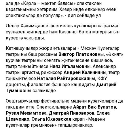
әле дә «Кәрлә – мәктәп баласы» спектаклен
караганымны хәтерлим. Хәзер инде өлкәннәр өчен
спектакльләр дә популяр», - дип сөйләде ул.
Ленар Хәкимҗанов фестиваль кунакларына рәхмәт
сүзләрен җиткерде һәм Казанның бөтен матурлыгын
күрергә чакырды.
Катнашучылар жюри әгъзалары - Мәскәү Күләгәләр
театрының баш рәссамы
Виктор Платонов
ны, «Әкият»
курчак театрының сәнгать җитәкчесенең киңәшчесе,
театр тәнкыйтьчесе
Нияз Игъламов
ны, Александр
театры артисты, режиссер
Андрей Калинин
ны, театр
тәнкыйтьчесе
Наталия Райтаровская
ны, КФУ
доценты, филология фәннәре кандидаты
Дмитрий
Туманов
ны сәламләде.
Оештыручылар фестивальнең мәдәни күзәтчеләрен дә
тәкъдим итте. Спектакльләрне
Айрат Бик-Булатов
,
Рузилә Мөхәммәтова
,
Дмитрий Пивоваров
,
Елена
Шевченко
,
Ольга Юхновская
карап «Мәдәни
күзәтчеләр премиясен» тапшырачаклар.