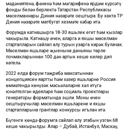
мәдәниятенә, фәненә һәм мәгарифенә ярдәм күрсәтү
фонды белән берлектә Татарстан Республикасы
мөселманнары Диния нәзарәте оештыра. Бу хакта ТР
Диния нәзарәте матбугат хезмәте хәбәр итә.
Форумда катнашырга 18-30 яшьлек егет һәм кызлар
чакырыла. Катнашу өчен, аларга иң яхшы мөселман
стартапларын сайлап алу турын узарга кирәк булачак.
Мөселман яшьләре җыенына дөньяның төрле
почмакларыннан 100 дән артык кеше килер дип
көтелә.
2022 елда форум тәҗрибә максатыннан
концепциясен яңартты һәм хәзер яшьләрнең Россия
өммәтендә көнүзәк мәсьәләләрне хәл итүгә
юнәлтелгән идеяләре һәм социаль проектлары
генераторы форматында эшли. Моның өчен
оештыручылар мөселман яшьләренең иң яхшы
стартапларына грантлар конкурсы игълан итә.
Бүгенге көндә форумга сайлап алу этабын узган 68
кеше чакырылды. Алар – Дубай, Истанбул, Мәскәү,