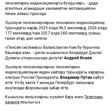
пенсияләрен индексацияләргә булдылар», - диде
агентлык әңгәмәдәше хакимиятнең мотивациясен
ничек аңлавы турында.
Эшләүче пенсионерларның пенсиясен индексацияләү
турындагы карар 2025 елда 96,5 миллиард, 2026 елда
177 миллиард һәм 2027 елда 260 миллиард сумны
таләп итәр, дип көтелә.
«Пенсия системасы балансланган һәм бу бурычны
башкара ала», - дигән ышанычын белдерде Дәүләт
Думасы утырышында депутат
Андрей Исаев
.
Эшләүче пенсионерларның пенсияләрен
индексацияләүне яңадан кайтару турындагы карарны
элегрәк Россия Президенты
Владимир Путин
кабул
итте. Ул бу хакта 7 июньдә Петербург халыкара
икътисади форумында хәбәр итте.
Кызыклы яңалыкларны күзәтеп бару өчен
Телеграм-
каналга
язылыгыз