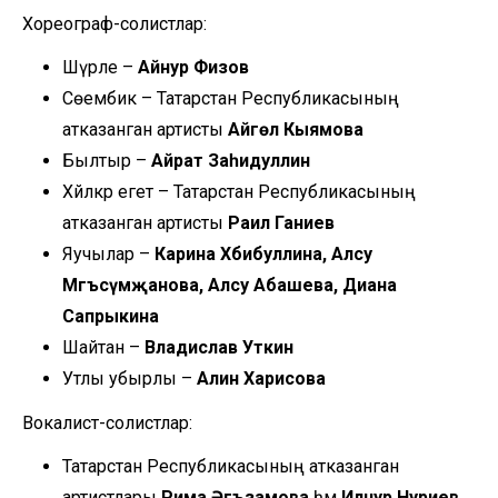
Хореограф-солистлар:
Шүрәле –
Айнур Фәизов
Сөембикә – Татарстан Республикасының
атказанган артисты
Айгөл Кыямова
Былтыр –
Айрат Заһидуллин
Хәйләкәр егет – Татарстан Республикасының
атказанган артисты
Раил Ганиев
Яучылар –
Карина Хәбибуллина, Алсу
Мәгъсүмҗанова, Алсу Абашева, Диана
Сапрыкина
Шайтан –
Владислав Уткин
Утлы убырлы –
Алинә Харисова
Вокалист-солистлар:
Татарстан Республикасының атказанган
артистлары
Рима Әгъзамова
һәм
Илнур Нуриев
,