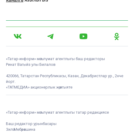
«Татар-информ» мәгълүмат агентлыгы баш редакторы
Ринат Вагыйз улы Билалов
420066, Татарстан Республикасы, Казан, Декабристлар ур., 2нче
йорт.
«ТАТМЕДИА» акционерлык җәмгыяте
«Татар-информ» мәгълүмат агентлыгы татар редакциясе
Баш редактор урынбасары
Зилә Мөбәрәкшина