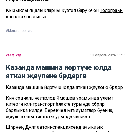
Кызыклы яңалыкларны күзәтеп бару өчен
Телеграм-
каналга
язылыгыз
#Менделеевск
хәвеф-хәтәр
10 апрель 2026 11:11
Казанда машина йөртүче юлда
яткан җәяүлене бәрдергән
Казанда машина йөртүче юлда яткан җәяүлене бәрдерә.
Кичә социаль челтәрләрдә Ямашев урамында үлемгә
китергән юл-транспорт һәлакәте турында хәбәрләр
барлыкка килде. Беренчел мәгълүматлар буенча,
җәяүле юлны тиешсез урында чыккан.
Шәһәрнең Дәүләт автоинспекциясендә ачыклык