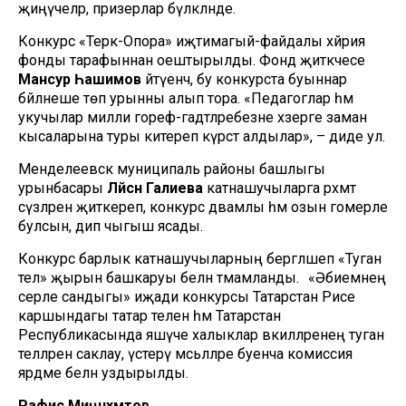
җиңүчеләр, призерлар бүләкләнде.
Конкурс «Терәк-Опора» иҗтимагый-файдалы хәйрия
фонды тарафыннан оештырылды. Фонд җитәкчесе
Мансур Һашимов
әйтүенчә, бу конкурста буыннар
бәйләнеше төп урынны алып тора. «Педагоглар һәм
укучылар милли гореф-гадәтләребезне хәзерге заман
кысаларына туры китереп күрсәтә алдылар», – диде ул.
Менделеевск муниципаль районы башлыгы
урынбасары
Ләйсән Галиева
катнашучыларга рәхмәт
сүзләрен җиткереп, конкурс дәвамлы һәм озын гомерле
булсын, дип чыгыш ясады.
Конкурс барлык катнашучыларның бергәләшеп «Туган
тел» җырын башкаруы белән тәмамланды. «Әбиемнең
серле сандыгы» иҗади конкурсы Татарстан Рәисе
каршындагы татар телен һәм Татарстан
Республикасында яшәүче халыклар вәкилләренең туган
телләрен саклау, үстерү мәсьәләләре буенча комиссия
ярдәме белән уздырылды.
Рафис Миңнәхмәтов