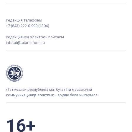
Редакция телефоны
+7 (843) 222-0-999 (1304)
Редакциянең электрон почтасы
infotat@tatar-inform.ru
«Татмедиа» республика матбугат һәм массакүләм
коммуникацияләр агентлыгы ярдәме белән чыгарыла.
16+