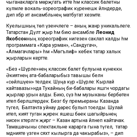
чыганакларга мөрәҗәгать итте һәм классик балетны
күләмле вокаль-хореографик күренешкә әйләндерде,
дип хәбәр итә ансамбльнең матбугат хезмәте.
Куелышның төп үзенчәлеге – аның жанр уникальлеге.
Татарстан Дәүләт җыр һәм бию ансамбле
Леонид
Якобсон
ның хореографик нигезен саклап калды һәм
программага «Кара урман», «Сандугач»,
«Алмагачлары» һәм «Мөгълифә» кебек татар халык
җырларын кертте.
«Без «Шүрәле»нең классик балет булуына күнеккән.
Әкиятнең ата-бабаларыбыз тавышы белән
«сөйләшүен» теләдек. Шуңа күрә «Шүрәле: Кырлай
кайтавазы»нда Тукайның әби-бабалары яшәгән чордагы
җырлар урын алды. Бию, сүз һәм музыканы бербөтен
итеп берләштердек. Безгә бу премьераны Казанда
түгел, ә Балтачта уйнау дөрес булып тоелды. Шулай
итеп, әкият туган җиренә: яшәеш бөек шагыйрьнең
әнисен хәтерләгән җиргә – Казан артына әйләнеп кайтачак.
Тамашачыны спектакльне карарга гына түгел, ә татар
мәдәнияте үзәгенә сәяхәт кылырга да чакырабыз», – дип