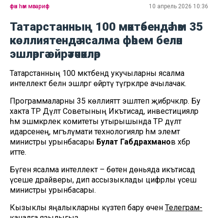
фән һәм мәгариф
10 апрель 2026 10:36
Татарстанның 100 мәктәбендә һәм 35
көллиятендә ясалма фәһем белән
эшләргә өйрәтәчәкләр
Татарстанның 100 мәктәбендә укучыларны ясалма
интеллект белән эшләргә өйрәтү түгәрәкләре ачылачак.
Программаларны 35 көллияттә эшләтеп җибәрәчәкләр. Бу
хакта ТР Дәүләт Советының Икътисад, инвестицияләр
һәм эшмәкәрлек комитеты утырышында ТР дәүләт
идарәсенең, мәгълүмати технологияләр һәм элемтә
министры урынбасары
Булат Габдрахмано
в хәбәр
итте.
Бүген ясалма интеллект – бөтен дөньяда икътисад
үсеше драйверы, дип ассызыклады цифрлы үсеш
министры урынбасары.
Кызыклы яңалыкларны күзәтеп бару өчен
Телеграм-
каналга
язылыгыз