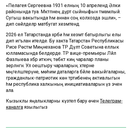
«Пелагея Сергеевна 1931 елның 10 апрелендә Әлки
районында туа. Мәктәпнең дүрт сыйныфын тәмамлый.
Сугыш вакытында һәм аннан соң колхозда эшли», –
дип сөйләделәр матбугат хезмәтендә.
2026 ел Татарстанда хәрби һәм хезмәт батырлыгы елы
дип игълан ителде. Бу хакта Татарстан Республикасы
Рәисе Рөстәм Миңнеханов ТР Дәүләт Советына еллык
юлламасында белдерде. ТР вице-премьеры Ләйлә
Фазлыева хәбәр иткәнчә, төбәктә киң чаралар планы
әзерләнгән. Ул оештыру чараларын, хәтерне
мәңгеләштерүне, мөһим даталарга бәйле вакыйгаларны,
гражданлык-патриотик көн тәртибенең активлыгын
һәм республика халкының инициативаларын үз эченә
ала.
Кызыклы яңалыкларны күзәтеп бару өчен
Телеграм-
каналга
язылыгыз