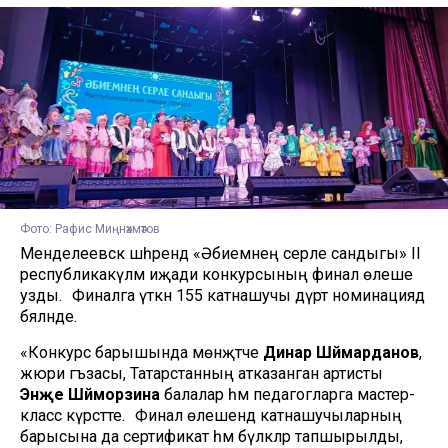
Фото: Рафис Миңнәхмәтов
Менделеевск шәһәрендә «Әбиемнең серле сандыгы» II
республикакүләм иҗади конкурсының финал өлеше
узды. Финалга үткән 155 катнашучы дүрт номинациядә
бәяләнде.
«Конкурс барышында мөнәҗәтче
Динар Шәймарданов
,
жюри әгъзасы, Татарстанның атказанган артисты
Энҗе Шәйморзина
балалар һәм педагогларга мастер-
класс күрсәтте. Финал өлешендә катнашучыларның
барысына да сертификат һәм бүләкләр тапшырылды,