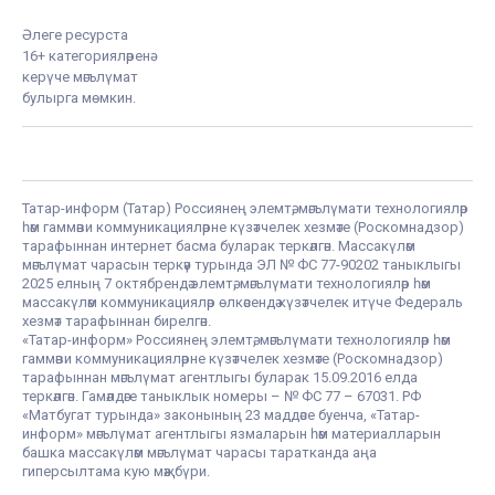
Әлеге ресурста
16+ категорияләренә
керүче мәгълүмат
булырга мөмкин.
Татар-информ (Татар) Россиянең элемтә, мәгълүмати технологияләр
һәм гаммәви коммуникацияләрне күзәтчелек хезмәте (Роскомнадзор)
тарафыннан интернет басма буларак теркәлгән. Массакүләм
мәгълүмат чарасын теркәү турында ЭЛ № ФС 77-90202 таныклыгы
2025 елның 7 октябрендә элемтә, мәгълүмати технологияләр һәм
массакүләм коммуникацияләр өлкәсендә күзәтчелек итүче Федераль
хезмәт тарафыннан бирелгән.
«Татар-информ» Россиянең элемтә, мәгълүмати технологияләр һәм
гаммәви коммуникацияләрне күзәтчелек хезмәте (Роскомнадзор)
тарафыннан мәгълүмат агентлыгы буларак 15.09.2016 елда
теркәлгән. Гамәлдәге таныклык номеры – № ФС 77 – 67031. РФ
«Матбугат турында» законының 23 маддәсе буенча, «Татар-
информ» мәгълүмат агентлыгы язмаларын һәм материалларын
башка массакүләм мәгълүмат чарасы таратканда аңа
гиперсылтама кую мәҗбүри.