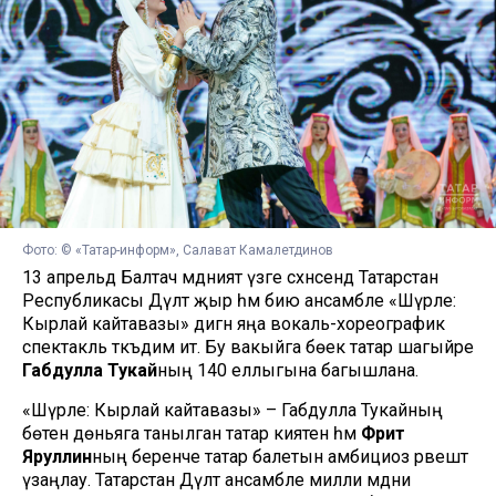
Фото: © «Татар-информ», Салават Камалетдинов
13 апрельдә Балтач мәдәният үзәге сәхнәсендә Татарстан
Республикасы Дәүләт җыр һәм бию ансамбле «Шүрәле:
Кырлай кайтавазы» дигән яңа вокаль-хореографик
спектакль тәкъдим итә. Бу вакыйга бөек татар шагыйре
Габдулла Тукай
ның 140 еллыгына багышлана.
«Шүрәле: Кырлай кайтавазы» – Габдулла Тукайның
бөтен дөньяга танылган татар әкиятен һәм
Фәрит
Яруллин
ның беренче татар балетын амбициоз рәвештә
үзаңлау. Татарстан Дәүләт ансамбле милли мәдәни