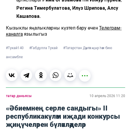
Регина Тимербулатова, Илүзә Шәрипова, Алсу
Кашапова.
Кызыклы яңалыкларны күзәтеп бару өчен
Телеграм-
каналга
язылыгыз
#Тукай140
#Габдулла Тукай
#Татарстан Дәүләт җыр һәм бию
ансамбле
татар дөньясы
10 апрель 2026 11:20
«Әбиемнең серле сандыгы» II
республикакүләм иҗади конкурсы
җиңүчеләрен бүләкләделәр