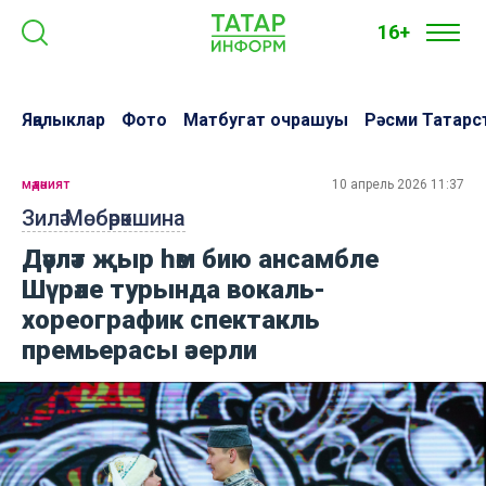
16+
Яңалыклар
Фото
Матбугат очрашуы
Рәсми Татарс
мәдәният
10 апрель 2026 11:37
Зилә Мөбәрәкшина
Дәүләт җыр һәм бию ансамбле
Шүрәле турында вокаль-
хореографик спектакль
премьерасы әзерли