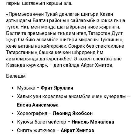
парны шатланып каршы ала.
«Премьера өчен Тукай данлаган шигъри Казан
артындагы Балтач районын сайлавыбыз юкка гына
түгел. Нәкъ менә монда шагыйрьнең әнисе җирләнгән.
Балтачта премьераны тәкъдим итеп, Татарстан Дәүләт
җыр һәм бию ансамбле шигъри мирасны Тукайның
кече ватанына кайтарачак. Соңрак без спектакльне
Татарстанның башка кечкенә шәһәрләрендә һәм
авылларында да күрсәтәчәкбез. Ә көзен спектакльне
Казанда күрәчәкләр», – дип сөйләде Айрат Хәмитов.
Белешмә:
Музыка –
Фәрит Яруллин
Халык уен кораллары ансамбле өчен күчерелмә –
Елена Анисимова
Хореография –
Леонид Якобсон
Куючы балетмейстер –
Нинель Мочалова
Сәнгать җитәкчесе –
Айрат Хәмитов