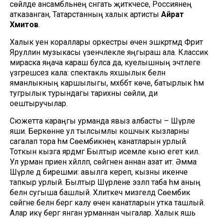
сөйләде ансамбльнең сәнгать җитәкчесе, Россиянең
атказанган, Татарстанның халык артисты
Айрат
Хәмитов
.
Халык уен кораллары оркестры өчен эшкәртмәдә Фәрит
Яруллин музыкасы үзенчәлекле яңгыраш ала. Классик
мираска яңача караш булса да, куелышның эчтәлеге
үзгәрешсез кала: спектакль яхшылык белән
яманлыкның каршылыгы, мәхәббәт көче, батырлык һәм
тугрылык турындагы тарихны сөйли, ди
оештыручылар.
Сюжетта караңгы урманда явыз албасты – Шүрәле
яши. Беркөнне ул тылсымлы кошчык кызларны
сагалап тора һәм Сөембикәнең канатларын урлый.
Тоткын кызга ярдәмгә Былтыр исемле кыю егет килә.
Ул урман пәриен хәйләләп, сөйгәнен аннан азат итә. Әмма
Шүрәле дә бирешми: авылга кереп, кызны икенче
тапкыр урлый. Былтыр Шүрәлене эзләп таба һәм аның
белән сугыша башлый. Хәлиткеч мизгелдә Сөембикә
сөйгәне белән бергә калу өчен канатларын утка ташлый.
Алар икәү бергә янган урманнан чыгалар. Халык яшь