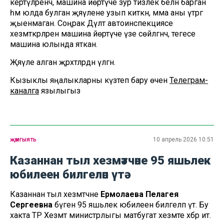
кертүләренчә, машина йөртүче зур тизлек белән барган
һәм юлда булган җәяүлене узып киткән, әмма аны үтәргә
җыенмаган. Соңрак Дәүләт автоинспекциясе
хезмәткәрләренә машина йөртүче үзе сөйләгәнчә, тегесе
машина юлында яткан.
Җәяүле алган җәрәхәтләрдән үлгән.
Кызыклы яңалыкларны күзәтеп бару өчен
Телеграм-
каналга
язылыгыз
җәмгыять
10 апрель 2026 10:51
Казаннан тыл хезмәтчәне 95 яшьлек
юбилеен билгеләп үтә
Казаннан тыл хезмәтчәне
Ермолаева Пелагея
Сергеевна
бүген 95 яшьлек юбилеен билгеләп үтә. Бу
хакта ТР Хезмәт министрлыгы матбугат хезмәте хәбәр итә.