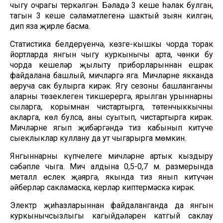
чыгу очрагы теркәлгән. Бәладә 3 кеше һәлак булган,
тагын 3 кеше сәламәтлегенә шактый зыян килгән,
дип яза җирле басма.
Статистика белдерүенчә, көзге-кышкы чорда торак
йортларда янгын чыгу куркынычы арта, чөнки бу
чорда кешеләр җылыту приборларыннан ешрак
файдалана башлый, мичләргә яга. Мичләрне якканда
аеруча сак булырга кирәк. Ягу сезоны башланганчы
аларның төзеклеген тикшерергә, ярылган урыннарны
сыларга, корымнан чистартырга, төтенчыккычны
акларга, көл булса, аны суытып, чистартырга кирәк.
Мичләрне ягып җибәргәндә тиз кабынып китүче
сыеклыклар куллану да ут чыгарырга мөмкин.
Янгыннарның күпчелеге мичләрне артык кыздыру
сәбәпле чыга. Мич алдына 0,5-0,7 м. размерында
металл өслек җәяргә, якында тиз янып китүчән
әйберләр сакламаска, керләр киптермәскә кирәк.
Электр җиһазларыннан файдаланганда да янгын
куркынычсызлыгы кагыйдәләрен катгый саклау