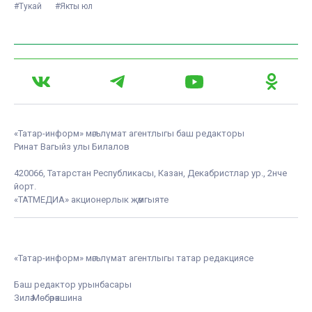
#Тукай
#Якты юл
«Татар-информ» мәгълүмат агентлыгы баш редакторы
Ринат Вагыйз улы Билалов
420066, Татарстан Республикасы, Казан, Декабристлар ур., 2нче
йорт.
«ТАТМЕДИА» акционерлык җәмгыяте
«Татар-информ» мәгълүмат агентлыгы татар редакциясе
Баш редактор урынбасары
Зилә Мөбәрәкшина