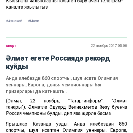
Кызыклы яңалыкларны күзәтеп бару өчен
Телеграм-
каналга
язылыгыз
#Азнакай
#Маяк
спорт
22 ноябрь 2017 05:00
Әлмәт егете Россиядә рекорд
куйды
Анда илебездән 860 спортчы, шул исәптән Олимпия
уеннары, Европа, дөнья чемпионнары һәм
призерлары да катнашты.
(Әлмәт, 22 ноябрь, "Татар-информ",
"Әлмәт
таңнары"
). Әлмәтле Эдуард Вәлиәхмәтов йөзү буенча
Россия чемпионы булды, дип яза җирле басма.
Ярышлар Казанда узды. Анда илебездән 860
спортчы, шул исәптән Олимпия уеннары, Европа,