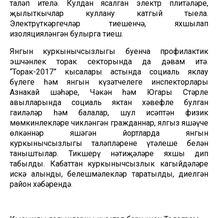
таләп ителә. Кулдан ясалган электр плитәләре,
җылыткычлар куллану катгый тыела.
Электрүткәргечләр тиешенчә, яхшылап
изоляцияләнгән булырга тиеш.
Янгын куркынычсызлыгы буенча профилактик
эшчәнлек торак секторында да дәвам итә.
“Торак-2017” кысалары астында социаль яклау
бүлеге һәм янгын күзәтчелеге инспекторлары
Азнакай шәһәре, Чәкән һәм Югары Стәрле
авылларында социаль яктан хәвефле булган
гаиләләр һәм балалар, шул исәптән физик
мөмкинлекләре чикләнгән гражданнар, ялгыз яшәүче
өлкәннәр яшәгән йортларда янгын
куркынычсызлыгы таләпләренең үтәлеше белән
таныштылар. Тикшерү нәтиҗәләре яхшы дип
табылды. Кабаттан куркынычсызлык кагыйдәләре
искә алынды, белешмәлекләр таратылды, диелгән
район хәбәрендә.