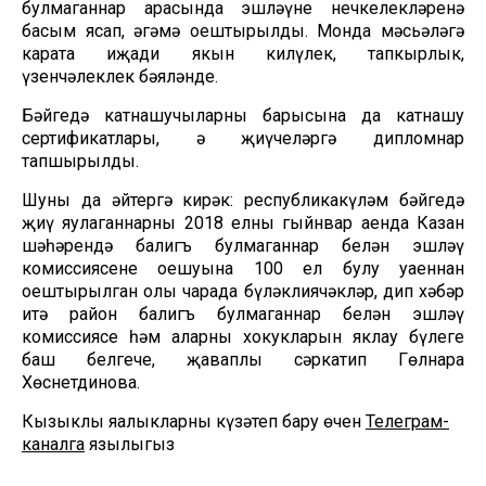
булмаганнар арасында эшләүнең нечкелекләренә
басым ясап, әңгәмә оештырылды. Монда мәсьәләгә
карата иҗади якын килүлек, тапкырлык,
үзенчәлеклек бәяләнде.
Бәйгедә катнашучыларның барысына да катнашу
сертификатлары, ә җиңүчеләргә дипломнар
тапшырылды.
Шуны да әйтергә кирәк: республикакүләм бәйгедә
җиңү яулаганнарны 2018 елның гыйнвар аенда Казан
шәһәрендә балигъ булмаганнар белән эшләү
комиссиясенең оешуына 100 ел булу уңаеннан
оештырылган олы чарада бүләклиячәкләр, дип хәбәр
итә район балигъ булмаганнар белән эшләү
комиссиясе һәм аларның хокукларын яклау бүлеге
баш белгече, җаваплы сәркатип Гөлнара
Хөснетдинова.
Кызыклы яңалыкларны күзәтеп бару өчен
Телеграм-
каналга
язылыгыз