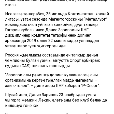
ителә.
Исегезгә төшерәбез, 25 июльдә Континенталь хоккей
лигасы, узган сезонда Магнитогорскиның “Металлург”
командасы өчен уйнаган хоккейчы, дүрт тапкыр
Гагарин кубогы иясе Данис Зариповның IIHF
дисциплинар комитеты татарфыннан допинг
аркасында 2019 елның 22 маена кадәр уеннардан
читләштерелүен җиткергән иде.
Россия җыелмасы составында өч тапкыр дөнья
чемпионы булган уенчы августта Спорт арбитраж
судына (CAS) шикаять тапшырды.
“Зарипов аңлы рәвештә допинг кулланмаган, аның
организмына кергән тыелган матдә чыганагы –
азык-төлек”, – дип китерә IIHF хәбәрен “Р-Спорт”.
Шулай итеп, Данис Зарипов 23 ноябрьдән уенга
чыгарга мөмкин. Ләкин, әлегә аның бер клуб белән дә
килешүе генә юк.