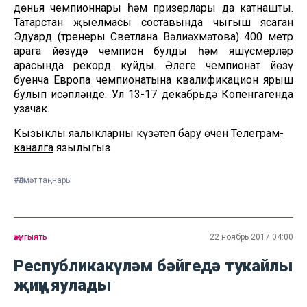
дөнья чемпионнары һәм призерлары да катнашты.
Татарстан җыелмасы составында чыгыш ясаган
Эдуард (тренеры Светлана Вәлиәхмәтова) 400 метр
арага йөзүдә чемпион булды һәм яшүсмерләр
арасында рекорд куйды. Әлеге чемпионат йөзү
буенча Европа чемпионатына квалификацион ярыш
булып исәпләнде. Ул 13-17 декабрьдә Копенгагенда
узачак.
Кызыклы яңалыкларны күзәтеп бару өчен
Телеграм-
каналга
язылыгыз
#Әлмәт таңнары
җәмгыять
22 ноябрь 2017 04:00
Республикакүләм бәйгедә тукайлы
җиңү яулады