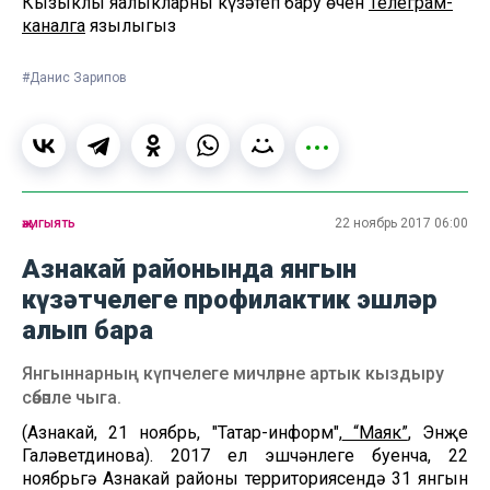
Кызыклы яңалыкларны күзәтеп бару өчен
Телеграм-
каналга
язылыгыз
#Данис Зарипов
җәмгыять
22 ноябрь 2017 06:00
Азнакай районында янгын
күзәтчелеге профилактик эшләр
алып бара
Янгыннарның күпчелеге мичләрне артык кыздыру
сәбәпле чыга.
(Азнакай, 21 ноябрь, "Татар-информ",
“Маяк”
, Энҗе
Галәветдинова). 2017 ел эшчәнлеге буенча, 22
ноябрьгә Азнакай районы территориясендә 31 янгын