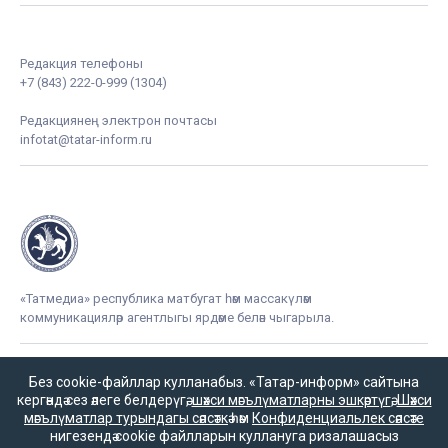
Редакция телефоны
+7 (843) 222-0-999 (1304)
Редакциянең электрон почтасы
infotat@tatar-inform.ru
«Татмедиа» республика матбугат һәм массакүләм
коммуникацияләр агентлыгы ярдәме белән чыгарыла.
Без cookie-файллар кулланабыз. «Татар-информ» сайтына
16+
кергәндә сез әлеге белдерүгә,
шәхси мәгълүматларны эшкәртүгә
,
Шәхси
мәгълүматлар турындагы сәясәткә
һәм
Конфиденциальлек сәясәте
нигезендә cookie файлларын куллануга ризалашасыз