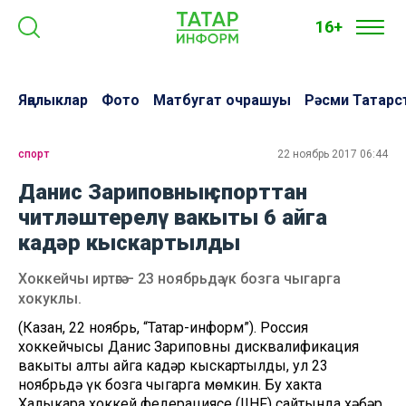
16+
Яңалыклар
Фото
Матбугат очрашуы
Рәсми Татарс
спорт
22 ноябрь 2017 06:44
Данис Зариповның спорттан
читләштерелү вакыты 6 айга
кадәр кыскартылды
Хоккейчы иртәгә – 23 ноябрьдә үк бозга чыгарга
хокуклы.
(Казан, 22 ноябрь, “Татар-информ”). Россия
хоккейчысы Данис Зариповның дисквалификация
вакыты алты айга кадәр кыскартылды, ул 23
ноябрьдә үк бозга чыгарга мөмкин. Бу хакта
Халыкара хоккей федерациясе (IIHF) сайтында хәбәр