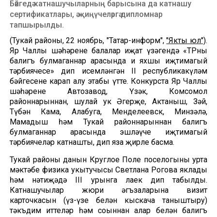
Бәйгедә катнашучыларның барысына да катнашу
сертификатлары, ә җиңүчеләргә дипломнар
тапшырылды.
(Тукай районы, 22 ноябрь, "Татар-информ",
"Якты юл")
.
Яр Чаллы шәһәренең балалар иҗат үзәгендә «ТРның
балигъ булмаганнар арасында иң яхшы иҗтимагый
тәрбиячесе» дип исемләнгән II республикакүләм
бәйгесенең карап алу этабы үтте. Конкурста Яр Чаллы
шәһәренең Автозавод, Үзәк, Комсомол
районнарыннан, шулай ук Әгерҗе, Актаныш, Зәй,
Түбән Кама, Алабуга, Менделеевск, Минзәлә,
Мамадыш һәм Тукай районнарыннан балигъ
булмаганнар арасында эшләүче иҗтимагый
тәрбиячеләр катнашты, дип яза җирле басма.
Тукай районы данын Круглое Поле поселогының урта
мәктәбе физика укытучысы Светлана Рогова яклады
һәм нәтиҗәдә III урынга лаек дип табылды.
Катнашучылар жюри әгъзаларына визит
карточкасын (үз-үзең белән кыскача таныштыру)
тәкъдим иттеләр һәм соңыннан алар белән балигъ