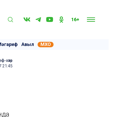
16+
Мәгариф
Авыл
МХО
еф-хәтәр
7 21:45
нда