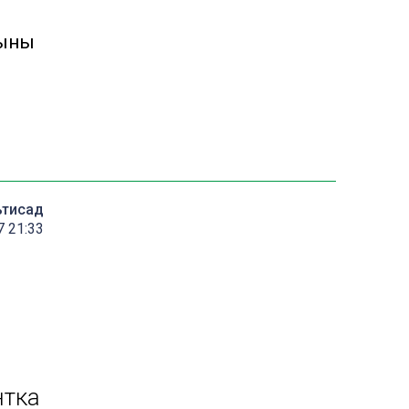
рыны
ътисад
7 21:33
нтка