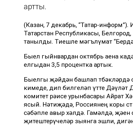
артты.
(Казан, 7 декабрь, “Татар-информ”).
Татарстан Республикасы, Белгород, 
танылды. Тиешле мәгълүмат “Бердә
Быел гыйнвардан октябрь аена кадәр
елгыдан 3,5 процентка артык.
Быелгы җәйдән башлап төбәкләрдә са
кимеде, дип билгеләп үтте Дәүләт 
комитет рәисе урынбасары Айрат Хәй
ясый. Нәтиҗәдә, Россиянең коры сө
сәбәпле авыр хәлдә. Гамәлдә, җәен с
җитештерүчеләр зыянга эшли, дигән