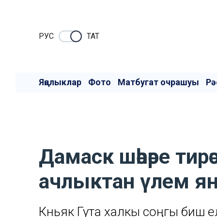
РУC
ТАТ
Яңалыклар
Фото
Матбугат очрашуы
Рә
Дамаск шәһәре тирә
ачлыктан үлем я
Көньяк Гута халкы соңгы биш