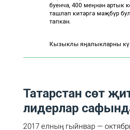
буенча, 400 меңнән артык 
ташлап китәргә мәҗбүр бул
тапкан.
Кызыклы яңалыкларны күзә
Татарстан сөт җи
лидерлар сафынд
2017 елның гыйнвар — октябрь