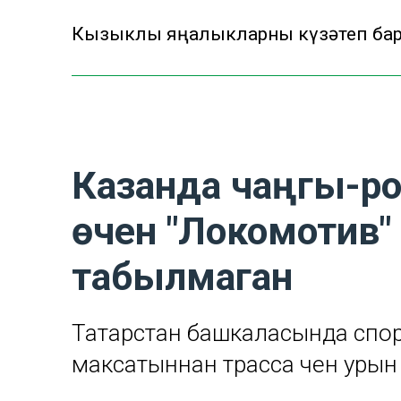
Кызыклы яңалыкларны күзәтеп бару
Казанда чаңгы-ро
өчен "Локомотив"
табылмаган
Татарстан башкаласында спор
максатыннан трасса өчен урын