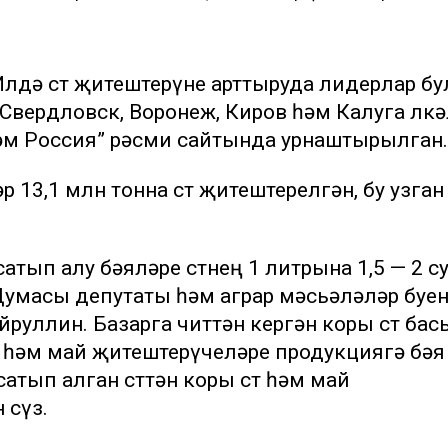
 Илдә сөт җитештерүне арттыруда лидерлар б
Свердловск, Воронеж, Киров һәм Калуга өлк
м Россия” рәсми сайтында урнаштырылган.
 13,1 млн тонна сөт җитештерелгән, бу узган
тып алу бәяләре сөтнең 1 литрына 1,5 — 2 с
Думасы депутаты һәм аграр мәсьәләләр буе
руллин. Базарга читтән кергән коры сөт ба
т һәм май җитештерүчеләре продукциягә бәя 
атып алган сөттән коры сөт һәм май
 сүз.