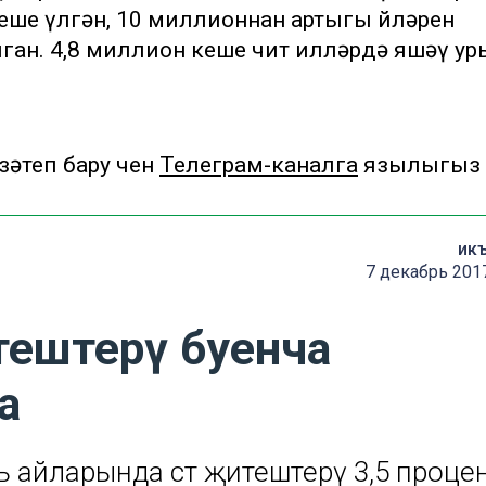
кеше үлгән, 10 миллионнан артыгы өйләрен
ган. 4,8 миллион кеше чит илләрдә яшәү у
теп бару өчен
Телеграм-каналга
язылыгыз
ик
7 декабрь 201
тештерү буенча
а
 айларында сөт җитештерү 3,5 проце