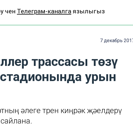
 өчен
Телеграм-каналга
язылыгыз
7 декабрь 201
ллер трассасы төзү
 стадионында урын
тның әлеге төрен киңрәк җәелдерү
 сайлана.