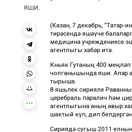
яши.
(Казан, 7 декабрь, “Татар-
тирәсендә яшәүче балалар
медицина учреждениесе эш
агентлыгы хәбәр итә.
Көньяк Гутаның 400 меңлә
чолганышында яши. Алар а
тырыша.
8 яшьлек сирияле Раванның
церебраль паралич һәм ци
агентлыгына аның авыр хә
шактый күп, дип белдергән
Сириядә сугыш 2011 елны