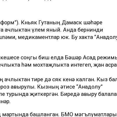
информ”). Көньяк Гутаның Дамаск шәһәре
га ачлыктан үлем яный. Анда бернинди
ләми, медикаментлар юк. Бу хакта “Анадол
п кешесе соңгы биш елда Бәшәр Асад режим
члыкта һәм мохтаҗлыкта интегеп, җан асра
 ачлыктан тире дә сөяк кенә калган. Кыз ба
рроз авырулы. Кызның әтисе “Анадолу”
ле турында җиткергән. Биредә авыру балала
нәр.
ң мартында башланган. БМО мәгълүматлары