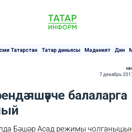
сми Татарстан
Татар дөньясы
Мәдәният
Дин
хәв
7 декабрь 201
сендә яшәүче балаларга
ный
 елда Бәшәр Асад режимы чолганышы