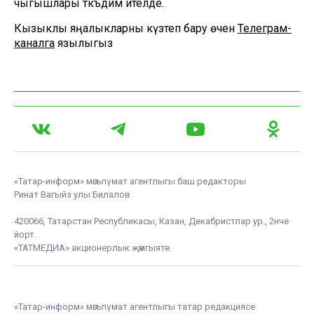
чыгышлары тәкъдим ителде.
Кызыклы яңалыкларны күзәтеп бару өчен
Телеграм-
каналга
язылыгыз
«Татар-информ» мәгълүмат агентлыгы баш редакторы
Ринат Вагыйз улы Билалов
420066, Татарстан Республикасы, Казан, Декабристлар ур., 2нче
йорт.
«ТАТМЕДИА» акционерлык җәмгыяте
«Татар-информ» мәгълүмат агентлыгы татар редакциясе