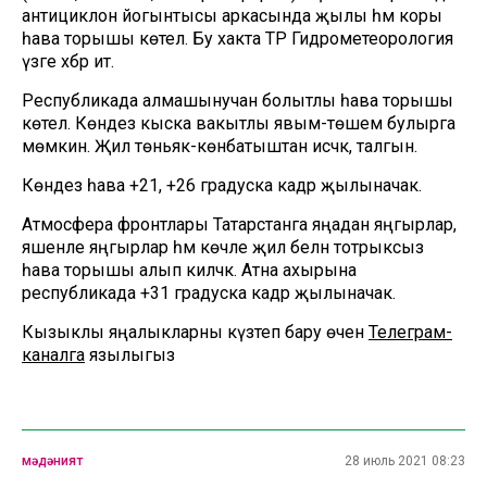
антициклон йогынтысы аркасында җылы һәм коры
һава торышы көтелә. Бу хакта ТР Гидрометеорология
үзәге хәбәр итә.
Республикада алмашынучан болытлы һава торышы
көтелә. Көндез кыска вакытлы явым-төшем булырга
мөмкин. Җил төньяк-көнбатыштан исәчәк, талгын.
Көндез һава +21, +26 градуска кадәр җылыначак.
Атмосфера фронтлары Татарстанга яңадан яңгырлар,
яшенле яңгырлар һәм көчле җил белән тотрыксыз
һава торышы алып киләчәк. Атна ахырына
республикада +31 градуска кадәр җылыначак.
Кызыклы яңалыкларны күзәтеп бару өчен
Телеграм-
каналга
язылыгыз
мәдәният
28 июль 2021 08:23