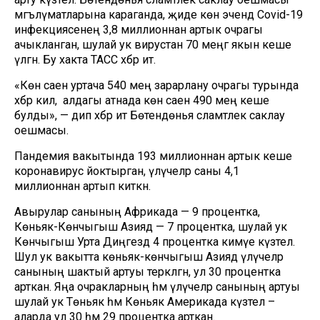
мәгълүматларына караганда, җиде көн эчендә Covid-19
инфекциясенең 3,8 миллионнан артык очрагы
ачыкланган, шулай ук вирустан 70 меңгә якын кеше
үлгән. Бу хакта ТАСС хәбәр итә.
«Көн саен уртача 540 мең зарарлану очрагы турында
хәбәр килә, ә алдагы атнада көн саен 490 мең кеше
булды», — дип хәбәр итә Бөтендөнья сәламәтлек саклау
оешмасы.
Пандемия вакытында 193 миллионнан артык кеше
коронавирус йоктырган, үлүчеләр саны 4,1
миллионнан артып киткән.
Авырулар санының Африкада — 9 процентка,
Көньяк-Көнчыгыш Азиядә — 7 процентка, шулай ук
Көнчыгыш Урта Диңгездә 4 процентка кимүе күзәтелә.
Шул ук вакытта көньяк-көнчыгыш Азиядә үлүчеләр
санының шактый артуы теркәлгән, ул 30 процентка
арткан. Яңа очракларның һәм үлүчеләр санының артуы
шулай ук Төньяк һәм Көньяк Америкада күзәтелә –
аларда ул 30 һәм 29 процентка арткан.