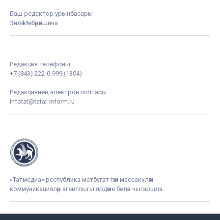
Баш редактор урынбасары
Зилә Мөбәрәкшина
Редакция телефоны
+7 (843) 222-0-999 (1304)
Редакциянең электрон почтасы
infotat@tatar-inform.ru
«Татмедиа» республика матбугат һәм массакүләм
коммуникацияләр агентлыгы ярдәме белән чыгарыла.