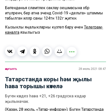
Бөтендөнья сәламәтлек саклау оешмасына хәбәр
итүләренчә, бер атна эчендә Covid-19 «дельта» штаммы
табылган илләр саны 124тән 132гә җиткән.
Кызыклы яңалыкларны күзәтеп бару өчен
Телеграм-
каналга
язылыгыз
җәмгыять
28 июль 2021 08:47
Татарстанда коры һәм җылы
һава торышы көтелә
Бүген көндез һава +21, +26 градуска кадәр
җылыначак.
(Казан, 28 июль, «Татар-информ»). Бүген Татарстанда