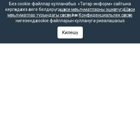
Без cookie-файллар кулланабыз. «Татар-информ» сайтына
16+
кергәндә сез әлеге белдерүгә,
шәхси мәгълүматларны эшкәртүгә
,
Шәхси
мәгълүматлар турындагы сәясәткә
һәм
Конфиденциальлек сәясәте
нигезендә cookie файлларын куллануга ризалашасыз
Әлеге ресурста
Килешү
16+ категорияләренә
керүче мәгълүмат
булырга мөмкин.
Татар-информ (Татар) Россиянең элемтә, мәгълүмати технологияләр
һәм гаммәви коммуникацияләрне күзәтчелек хезмәте (Роскомнадзор)
тарафыннан интернет басма буларак теркәлгән. Массакүләм
мәгълүмат чарасын теркәү турында ЭЛ № ФС 77-90202 таныклыгы
2025 елның 7 октябрендә элемтә, мәгълүмати технологияләр һәм
массакүләм коммуникацияләр өлкәсендә күзәтчелек итүче Федераль
хезмәт тарафыннан бирелгән.
«Татар-информ» Россиянең элемтә, мәгълүмати технологияләр һәм
гаммәви коммуникацияләрне күзәтчелек хезмәте (Роскомнадзор)
тарафыннан мәгълүмат агентлыгы буларак 15.09.2016 елда
теркәлгән. Гамәлдәге таныклык номеры – № ФС 77 – 67031. РФ
«Матбугат турында» законының 23 маддәсе буенча, «Татар-