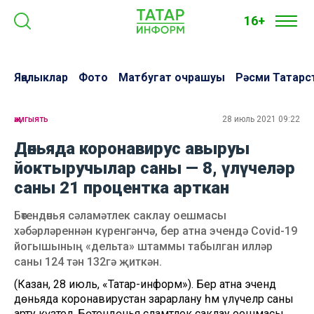
16+
Яңалыклар
Фото
Матбугат очрашуы
Рәсми Татарс
җәмгыять
28 июль 2021 09:22
Дөньяда коронавирус авыруы
йоктыручылар саны — 8, үлүчеләр
саны 21 процентка арткан
Бөтендөнья сәламәтлек саклау оешмасы
хәбәрләреннән күренгәнчә, бер атна эчендә Covid-19
йогышының «дельта» штаммы табылган илләр
саны 124 тән 132гә җиткән.
(Казан, 28 июль, «Татар-информ»).
Бер атна эчендә
дөньяда коронавирустан зарарлану һәм үлүчеләр саны
арту күзәтелә. Бөтендөнья сәламәтлек саклау оешмасы