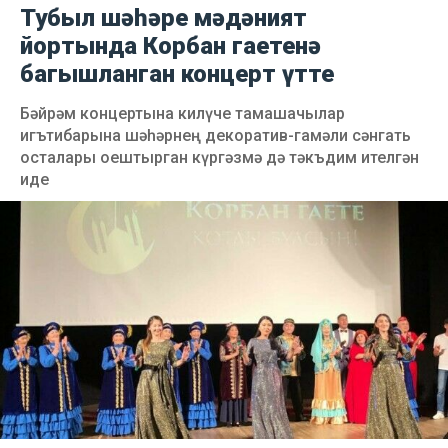
Тубыл шәһәре мәдәният
йортында Корбан гаетенә
багышланган концерт үтте
Бәйрәм концертына килүче тамашачылар
игътибарына шәһәрнең декоратив-гамәли сәнгать
осталары оештырган күргәзмә дә тәкъдим ителгән
иде