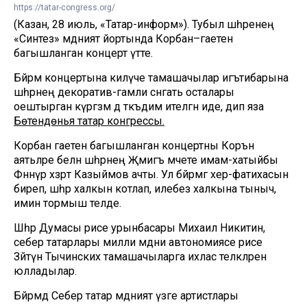
https://tatar-congress.org/
(Казан, 28 июль, «Татар-информ»). Тубыл шәһәренең
«Синтез» мәдәният йортында Корбан–гаетенә
багышланган концерт үтте.
Бәйрәм концертына килүче тамашачылар игътибарына
шәһәрнең декоратив-гамәли сәнгать осталары
оештырган күргәзмә дә тәкъдим ителгән иде, дип яза
Бөтендөнья татар конгрессы.
Корбан гаетенә багышланган концертны Коръән
аятьләре белән шәһәрнең Җәмигъ мәчете имам-хатыйбы
Фәннүр хәзрәт Казыймов ачты. Ул бәйрәмгә хәер-фатихасын
биреп, шәһәр халкын котлап, илебез халкына тыныч,
имин тормыш теләде.
Шәһәр Думасы рәисе урынбасары Михаил Никитин,
себер татарлары милли мәдәни автономиясе рәисе
Зәйтүнә Тычинских тамашачыларга ихлас теләкләрен
юлладылар.
Бәйрәмдә Себер татар мәдәният үзәге артистлары