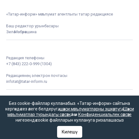
«Татар-информ» мәгълүмат агентлыгы татар редакциясе
Баш редактор урынбасары
Зилә Мөбәрәкшина
Редакция телефоны
+7 (843) 222-0-999 (1304)
Редакциянең электрон почтасы
infotat@tatar-inform.ru
Без cookie-файллар кулланабыз. «Татар-информ» сайтына
кергәндә сез әлеге белдерүгә,
шәхси мәгълүматларны эшкәртүгә
,
Шәхси
мәгълүматлар турындагы сәясәткә
һәм
Конфиденциальлек сәясәте
нигезендә cookie файлларын куллануга ризалашасыз
«Татмедиа» республика матбугат һәм массакүләм
Килешү
коммуникацияләр агентлыгы ярдәме белән чыгарыла.