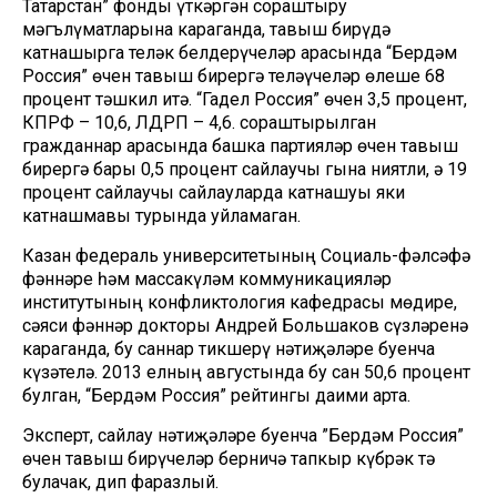
Татарстан” фонды үткәргән сораштыру
мәгълүматларына караганда, тавыш бирүдә
катнашырга теләк белдерүчеләр арасында “Бердәм
Россия” өчен тавыш бирергә теләүчеләр өлеше 68
процент тәшкил итә. “Гадел Россия” өчен 3,5 процент,
КПРФ – 10,6, ЛДРП – 4,6. сораштырылган
гражданнар арасында башка партияләр өчен тавыш
бирергә бары 0,5 процент сайлаучы гына ниятли, ә 19
процент сайлаучы сайлауларда катнашуы яки
катнашмавы турында уйламаган.
Казан федераль университетының Социаль-фәлсәфә
фәннәре һәм массакүләм коммуникацияләр
институтының конфликтология кафедрасы мөдире,
сәяси фәннәр докторы Андрей Большаков сүзләренә
караганда, бу саннар тикшерү нәтиҗәләре буенча
күзәтелә. 2013 елның августында бу сан 50,6 процент
булган, “Бердәм Россия” рейтингы даими арта.
Эксперт, сайлау нәтиҗәләре буенча ”Бердәм Россия”
өчен тавыш бирүчеләр берничә тапкыр күбрәк тә
булачак, дип фаразлый.