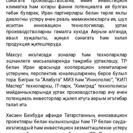
сәнәгать производствосына, имин инвестицион
климатка һәм югары фәнни потенциалга ия булган
төбәк буларак, Иран партнерлары белән төрле яклы
диалогны үстерү өчен реаль мөмкинлекләргә ия, шул
исәптән инновацион технологияләр, уртак
производстволарны гамәлгә куюда. Аерым алганда,
авыл хуҗалыгы, җиңел сәнәгать һәм хәләл
продукция җитештерүдә.
Махсус икътисади зоналар һәм технопарклар
эшчәнлеге мәсьәләләрендә тәҗрибә уртаклашу, ТР
белән Иран арасында кооперацион элемтәләрне
үстерүнең перспектив юнәлешләренең берсе булып
тора. Бигрәк тә “Алабуга” МИЗ һәм “Иннополис”, “КИП
Мастер” технопаркы, IT-парк, “Химград” технополисы
мәйданчыкларында уртак производстволар ачу өчен
потенциаль инвесторлар җәлеп итүгә аерым игътибар
таләп итә.
Хөсәен Бехбуди әфәнде Татарстанның инноавацион
проектлары белән кызыксынды һәм ТР белән сәүдә-
икътисадый һәм инвестицион хезмәттәшлекне үстерү