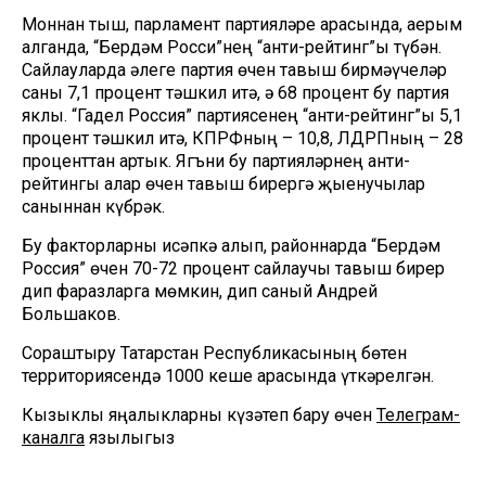
Моннан тыш, парламент партияләре арасында, аерым
алганда, “Бердәм Росси”нең “анти-рейтинг”ы түбән.
Сайлауларда әлеге партия өчен тавыш бирмәүчеләр
саны 7,1 процент тәшкил итә, ә 68 процент бу партия
яклы. “Гадел Россия” партиясенең “анти-рейтинг”ы 5,1
процент тәшкил итә, КПРФның – 10,8, ЛДРПның – 28
проценттан артык. Ягъни бу партияләрнең анти-
рейтингы алар өчен тавыш бирергә җыенучылар
саныннан күбрәк.
Бу факторларны исәпкә алып, районнарда “Бердәм
Россия” өчен 70-72 процент сайлаучы тавыш бирер
дип фаразларга мөмкин, дип саный Андрей
Большаков.
Сораштыру Татарстан Республикасының бөтен
территориясендә 1000 кеше арасында үткәрелгән.
Кызыклы яңалыкларны күзәтеп бару өчен
Телеграм-
каналга
язылыгыз