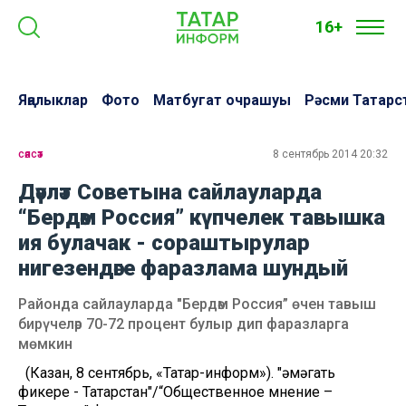
16+
Яңалыклар
Фото
Матбугат очрашуы
Рәсми Татарс
сәясәт
8 сентябрь 2014 20:32
Дәүләт Советына сайлауларда
“Бердәм Россия” күпчелек тавышка
ия булачак - сораштырулар
нигезендәге фаразлама шундый
Районда сайлауларда "Бердәм Россия” өчен тавыш
бирүчеләр 70-72 процент булыр дип фаразларга
мөмкин
(Казан, 8 сентябрь, «Татар-информ»). "Җәмәгать
фикере - Татарстан"/“Общественное мнение –