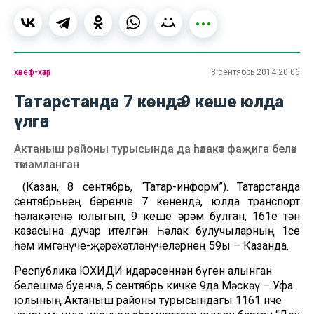
хәвеф-хәтәр
8 сентябрь 2014 20:06
Татарстанда 7 көндә 9 кеше юлда
үлгән
Актаныш районы турысында да һәлакәт фаҗига белән
тәмамланган
(Казан, 8 сентябрь, “Татар-информ”). Татарстанда
сентябрьнең беренче 7 көнендә, юлда транспорт
һәлакәтенә юлыгып, 9 кеше әрәм булган, 161е тән
казасына дучар ителгән. Һәлак булучыларның 1се
һәм имгәнүче-җәрәхәтләнүчеләрнең 59ы – Казанда.
Республика ЮХИДИ идарәсеннән бүген алынган
белешмә буенча, 5 сентябрь кичке 9да Мәскәү – Уфа
юлының Актаныш районы турысындагы 1161 нче