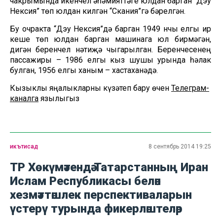
чакрымында икенчел әһәмияттәге юлдан барган “Дэу
Нексия” төп юлдан килгән “Скания”гә бәрелгән.
Бу очракта “Дэу Нексия”дә барган 1949 нчы елгы ир
кеше төп юлдан барган машинага юл бирмәгән,
дигән беренчел нәтиҗә чыгарылган. Беренчесенең
пассажиры – 1986 елгы кыз шушы урында һәлак
булган, 1956 елгы ханым – хастаханәдә.
Кызыклы яңалыкларны күзәтеп бару өчен
Телеграм-
каналга
язылыгыз
икътисад
8 сентябрь 2014 19:25
ТР Хөкүмәтендә Татарстанның Иран
Ислам Республикасы белән
хезмәттәшлек перспективаларын
үстерү турында фикерләштеләр