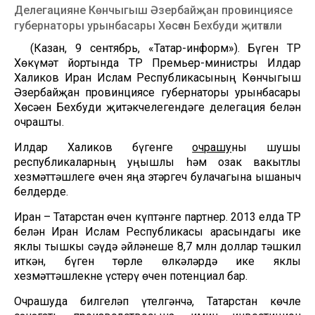
Делегацияне Көнчыгыш Әзербайҗан провинциясе
губернаторы урынбасары Хөсәен Бехбуди җитәкли
(Казан, 9 сентябрь, «Татар-информ»). Бүген ТР
Хөкүмәт йортында ТР Премьер-министры Илдар
Халиков Иран Ислам Республикасының Көнчыгыш
Әзербайҗан провинциясе губернаторы урынбасары
Хөсәен Бехбуди җитәкчелегендәге делегация белән
очрашты.
Илдар Халиков бүгенге
очрашу
ны шушы
республикаларның уңышлы һәм озак вакытлы
хезмәттәшлеге өчен яңа этәргеч булачагына ышаныч
белдерде.
Иран – Татарстан өчен күптәнге партнер. 2013 елда ТР
белән Иран Ислам Республикасы арасындагы ике
яклы тышкы сәүдә әйләнеше 8,7 млн доллар тәшкил
иткән, бүген төрле өлкәләрдә ике яклы
хезмәттәшлекне үстерү өчен потенциал бар.
Очрашуда билгеләп үтелгәнчә, Татарстан көчле