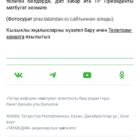
теләген белдерде, дип хәбәр итә ТР Президенты
матбугат хезмәте.
(Фотосурәт
prav.tatarstan.ru сайтыннан алнды).
Кызыклы яңалыкларны күзәтеп бару өчен
Телеграм-
каналга
язылыгыз
«Татар-информ» мәгълүмат агентлыгы баш редакторы
Ринат Вагыйз улы Билалов
420066, Татарстан Республикасы, Казан, Декабристлар ур., 2нче
йорт.
«ТАТМЕДИА» акционерлык җәмгыяте