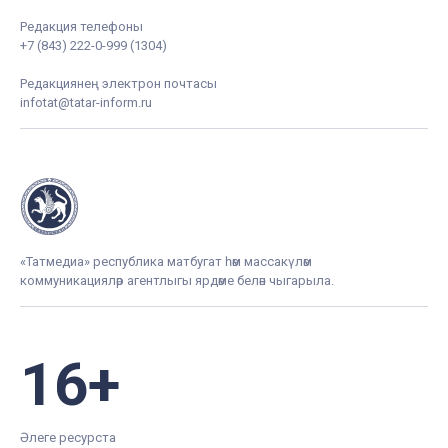
Редакция телефоны
+7 (843) 222-0-999 (1304)
Редакциянең электрон почтасы
infotat@tatar-inform.ru
«Татмедиа» республика матбугат һәм массакүләм
коммуникацияләр агентлыгы ярдәме белән чыгарыла.
16+
Әлеге ресурста