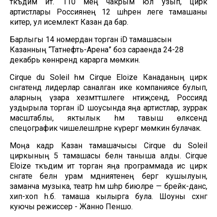
тәкъдим итә. 110 мең чакрым юл узып, цирк
артистлары Россиянең 12 шәһәренә әлеге тамашаны
китерә, ул исемлектә Казан да бар.
Барлыгы 14 номердан торган iD тамашасын
Казанның “Татнефть-Арена” боз сараенда 24-28
декабрь көннәрендә карарга мөмкин.
Cirque du Soleil һәм Cirque Eloize Канаданың цирк
сәнгатендә лидерлар саналган ике компаниясе булып,
аларның үзара хезмәттәшлеге нәтиҗәсендә, Россиядә
уздырыла торган iD шоусында яңа артистлар, зуррак
масштаблы, яктылык һәм тавыш өлкәсендә
спецографик чишелешләрне күрергә мөмкин булачак.
Моңа кадәр Казан тамашачысы Cirque du Soleil
циркының 5 тамашасы белән таныша алды. Cirque
Eloize тәкъдим итә торган яңа программада исә цирк
сәнгате белән урам мәдәниятенең бергә кушылуын,
заманча музыка, театр һәм шәһәр биюләре — брейк-данс,
хип-хоп һ.б. тамаша кылырга була. Шоуны сәхнәгә
куючы режиссер - Жанно Пеншо.