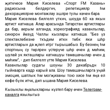
җитәкчесе Мария Киселева «Спорт FM Казань»
радиосына белдергәнчә, репетицияләр һәм
декорацияләрне монтажлау эшләре тулы көченә бара.
Мария Киселева билгеләп үткәнчә, шоуда 60 ка якын
артист катнаша. Алар арасында Татарстан артистлары
да бар, аерым алганда, хореографиядә казанлылар,
синхрон йөзүдә Чаллы кызлары катнаша. “Без үз
спектаклебезне тәкъдим иткән төбәк яки шәһәр
артистларын да җәлеп итәргә тырышабыз. Бу безнең һәм
спортның су төрләрен үстерүче шәһәр өчен дә мөһим,
шулай ук якташлары катнашуы тамашачылар өчен дә
мөһим”, - дип билгеләп үтте Мария Киселева.
Казанлылар судагы шоуны 30 декабрьдән 10
гыйнварга кадәр карый ала. Шоу тамашачыларга уңай
эмоция, шатлык һәм могҗизаны тою хисе һәм яңа ел
кәефе бүләк итәчәк, дип ышана Мария Киселева.
Кызыклы яңалыкларны күзәтеп бару өчен
Телеграм-
каналга
язылыгыз