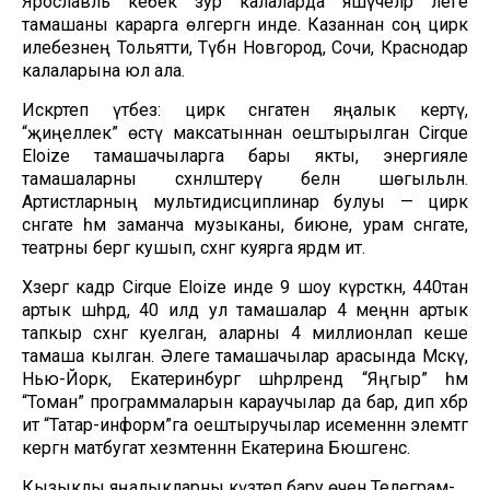
Ярославль кебек зур калаларда яшәүчеләр әлеге
тамашаны карарга өлгергән инде. Казаннан соң цирк
илебезнең Тольятти, Түбән Новгород, Сочи, Краснодар
калаларына юл ала.
Искәртеп үтәбез: цирк сәнгатенә яңалык кертү,
“җиңеллек” өстәү максатыннан оештырылган Cirque
Eloize тамашачыларга бары якты, энергияле
тамашаларны сәхнәләштерү белән шөгыльләнә.
Артистларның мультидисциплинар булуы — цирк
сәнгате һәм заманча музыканы, биюне, урам сәнгате,
театрны бергә кушып, сәхнәгә куярга ярдәм итә.
Хәзергә кадәр Cirque Eloize инде 9 шоу күрсәткән, 440тан
артык шәһәрдә, 40 илдә ул тамашалар 4 меңнән артык
тапкыр сәхнәгә куелган, аларны 4 миллионлап кеше
тамаша кылган. Әлеге тамашачылар арасында Мәскәү,
Нью-Йорк, Екатеринбург шәһәрләрендә “Яңгыр” һәм
“Томан” программаларын караучылар да бар, дип хәбәр
итә “Татар-информ”га оештыручылар исеменнән элемтәгә
кергән матбугат хезмәтеннән Екатерина Бюшгенс.
Кызыклы яңалыкларны күзәтеп бару өчен
Телеграм-