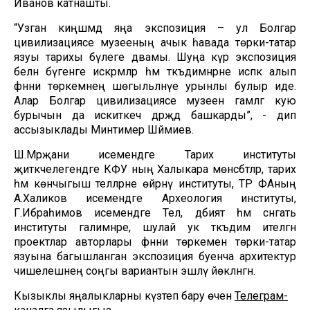
Иванов катнашты.
“Узган киңәшмәдә яңа экспозиция – ул Болгар
цивилизациясе музееның ачык һавада төрки-татар
язуы тарихы бүлеге дәвамы. Шуңа күрә экспозиция
белән бүгенге искәрмәләр һәм тәкъдимнәрне исәпкә алып
фәнни төркемнең шөгыльләнүе урынлы булыр иде.
Алар Болгар цивилизациясе музеен гамәлгә кую
бурычын да искиткеч дәрәҗәдә башкарды”, - дип
ассызыклады Минтимер Шәймиев.
Ш.Мәрҗани исемендәге Тарих институты
җитәкчелегендәге КФУ ның Халыкара мөнәсәбәтләр, тарих
һәм көнчыгыш телләрне өйрәнү институты, ТР ФАның
А.Халиков исемендәге Археология институты,
Г.Ибраһимов исемендәге Тел, әдәбият һәм сәнгать
институты галимнәре, шулай ук тәкъдим ителгән
проектлар авторлары фәнни төркеменә төрки-татар
язуына багышланган экспозиция буенча архитектур
чишелешнең соңгы вариантын эшләү йөкләнгән.
Кызыклы яңалыкларны күзәтеп бару өчен
Телеграм-