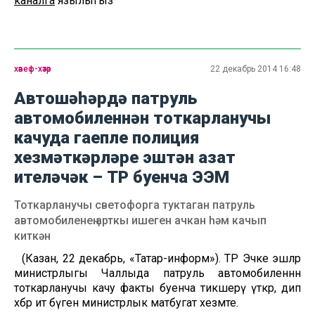
каналга
язылыгыз
хәвеф-хәтәр
22 декабрь 2014 16:48
Автошәһәрдә патруль
автомобиленнән тоткарланучы
качуда гаепле полиция
хезмәткәрләре эштән азат
ителәчәк – ТР буенча ЭЭМ
Тоткарланучы светофорга туктаган патруль
автомобиленең арткы ишеген ачкан һәм качып
киткән
(Казан, 22 декабрь, «Татар-информ»). ТР Эчке эшләр
министрлыгы Чаллыда патруль автомобиленнән
тоткарланучы качу факты буенча тикшерү үткәрә, дип
хәбәр итә бүген министрлык матбугат хезмәте.