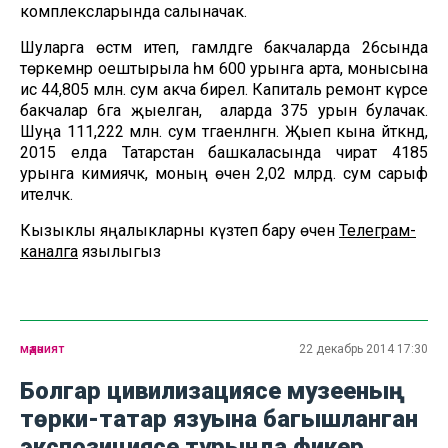
комплексларында салыначак.
Шуларга өстәмә итеп, гамәлдәге бакчаларда 26сында
төркемнәр оештырыла һәм 600 урынга арта, монысына
исә 44,805 млн. сум акча бирелә. Капиталь ремонт күрәсе
бакчалар 6га җыелган, ә аларда 375 урын булачак.
Шуңа 111,222 млн. сум тәгаенләнгән. Җыеп кына әйткәндә,
2015 елда Татарстан башкаласында чират 4185
урынга кимиячәк, моның өчен 2,02 млрд. сум сарыф
ителәчәк.
Кызыклы яңалыкларны күзәтеп бару өчен
Телеграм-
каналга
язылыгыз
мәдәният
22 декабрь 2014 17:30
Болгар цивилизациясе музееның
төрки-татар язуына багышланган
экспозициясе турында фикер