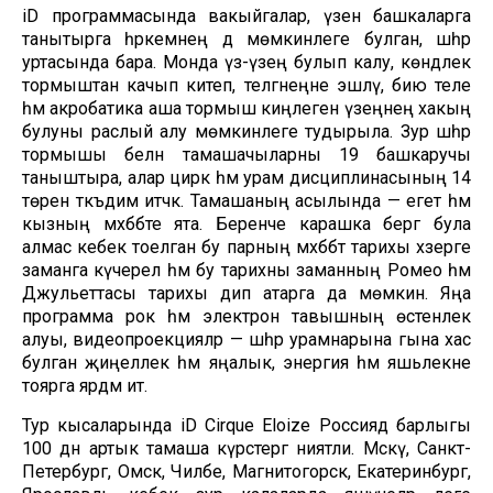
iD программасында вакыйгалар, үзен башкаларга
танытырга һәркемнең дә мөмкинлеге булган, шәһәр
уртасында бара. Монда үз-үзең булып калу, көндәлек
тормыштан качып китеп, теләгәнеңне эшләү, бию теле
һәм акробатика аша тормыш киңлегенә үзеңнең хакың
булуны раслый алу мөмкинлеге тудырыла. Зур шәһәр
тормышы белән тамашачыларны 19 башкаручы
таныштыра, алар цирк һәм урам дисциплинасының 14
төрен тәкъдим итәчәк. Тамашаның асылында — егет һәм
кызның мәхәббәте ята. Беренче карашка бергә була
алмас кебек тоелган бу парның мәхәббәт тарихы хәзерге
заманга күчерелә һәм бу тарихны заманның Ромео һәм
Джульеттасы тарихы дип атарга да мөмкин. Яңа
программа рок һәм электрон тавышның өстенлек
алуы, видеопроекцияләр — шәһәр урамнарына гына хас
булган җиңеллек һәм яңалык, энергия һәм яшьлекне
тоярга ярдәм итә.
Тур кысаларында iD Cirque Eloize Россиядә барлыгы
100 дән артык тамаша күрсәтергә ниятли. Мәскәү, Санкт-
Петербург, Омск, Чиләбе, Магнитогорск, Екатеринбург,