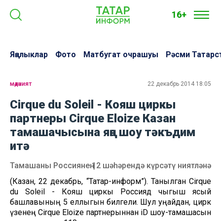
16+
Яңалыклар
Фото
Матбугат очрашуы
Рәсми Татарс
мәдәният
22 декабрь 2014 18:05
Cirque du Soleil - Кояш циркы
партнеры Cirque Eloize Казан
тамашачысына яңа шоу тәкъдим
итә
Тамашаны Россиянең 12 шәһәрендә күрсәтү ниятләнә
(Казан, 22 декабрь, “Татар-информ”). Танылган Cirque
du Soleil - Кояш циркы Россиядә чыгыш ясый
башлавының 5 еллыгын билгели. Шул уңайдан, цирк
үзенең Cirque Eloize партнерыннан iD шоу-тамашасын