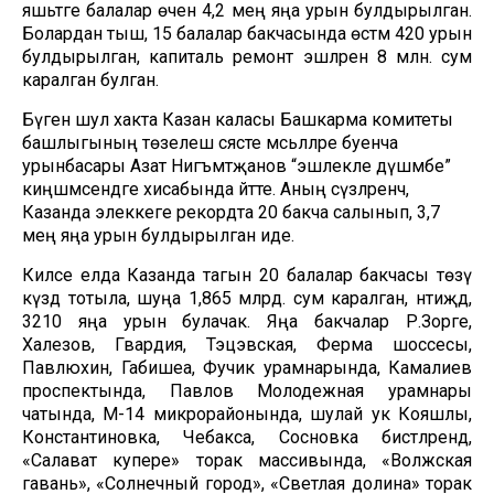
яшьтәге балалар өчен 4,2 мең яңа урын булдырылган.
Болардан тыш, 15 балалар бакчасында өстәмә 420 урын
булдырылган, капиталь ремонт эшләренә 8 млн. сум
каралган булган.
Бүген шул хакта Казан каласы Башкарма комитеты
башлыгының төзелеш сәясәте мәсьәләләре буенча
урынбасары Азат Нигъмәтҗанов “эшлекле дүшәмбе”
киңәшмәсендәге хисабында әйтте. Аның сүзләренчә,
Казанда элеккеге рекордта 20 бакча салынып, 3,7
мең яңа урын булдырылган иде.
Киләсе елда Казанда тагын 20 балалар бакчасы төзү
күздә тотыла, шуңа 1,865 млрд. сум каралган, нәтиҗәдә,
3210 яңа урын булачак. Яңа бакчалар Р.Зорге,
Халезов, Гвардия, Тэцэвская, Ферма шоссесы,
Павлюхин, Габишеа, Фучик урамнарында, Камалиев
проспектында, Павлов Молодежная урамнары
чатында, М-14 микрорайонында, шулай ук Кояшлы,
Константиновка, Чебакса, Сосновка бистәләрендә,
«Салават купере» торак массивында, «Волжская
гавань», «Солнечный город», «Светлая долина» торак