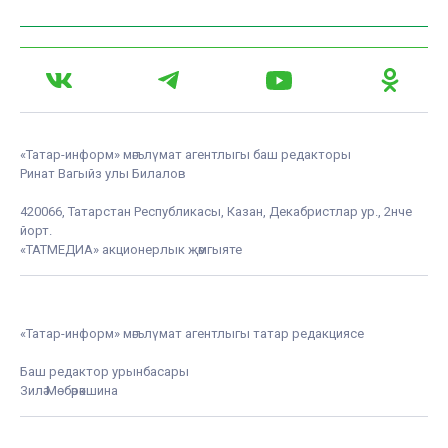
«Татар-информ» мәгълүмат агентлыгы баш редакторы
Ринат Вагыйз улы Билалов
420066, Татарстан Республикасы, Казан, Декабристлар ур., 2нче
йорт.
«ТАТМЕДИА» акционерлык җәмгыяте
«Татар-информ» мәгълүмат агентлыгы татар редакциясе
Баш редактор урынбасары
Зилә Мөбәрәкшина