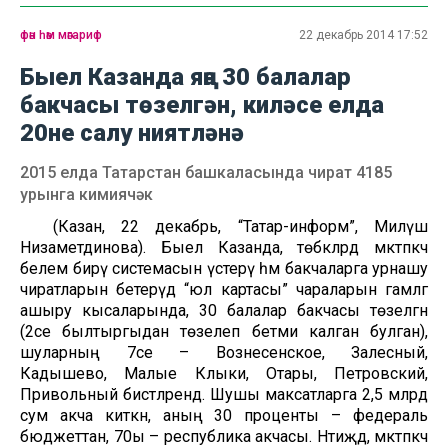
фән һәм мәгариф
22 декабрь 2014 17:52
Быел Казанда яңа 30 балалар
бакчасы төзелгән, киләсе елда
20не салу ниятләнә
2015 елда Татарстан башкаласында чират 4185
урынга кимиячәк
(Казан, 22 декабрь, “Татар-информ”, Миләүшә
Низаметдинова). Быел Казанда, төбәкләрдә мәктәпкәчә
белем бирү системасын үстерү һәм бакчаларга урнашу
чиратларын бетерүдә “юл картасы” чараларын гамәлгә
ашыру кысаларында, 30 балалар бакчасы төзелгән
(2се былтыргыдан төзелеп бетми калган булган),
шуларның 7се – Вознесенское, Залесный,
Кадышево, Малые Клыки, Отары, Петровский,
Привольный бистәләрендә. Шушы максатларга 2,5 млрд
сум акча киткән, аның 30 проценты – федераль
бюджеттан, 70ы – республика акчасы. Нәтиҗәдә, мәктәпкәчә