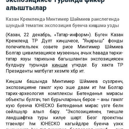
алыштылар
Казан Кремлендә Минтимер Шәймиев рәислегендә
шундый тематик экспозиция буенча киңәшмә узды
(Казан, 22 декабрь, «Татар-информ»). Бүген Казан
Кремлендә ТР Дәүләт киңәшчесе, “Яңарыш” фонды
попечительлек совете рәисе Минтимер Шәймиев
Болгар цивилизациясе музееның ачык һавада төрки-
татар язуы тарихына багышланган экспозициясен
булдыру турында
киңәшмә
үткәрде. Бу хакта ТР
Президенты матбугат хезмәте хәбәр итә.
Киңәшмә башында Минтимер Шәймиев сүзләренчә,
экспозицияне гамәлгә кую эше дәвам итә һәм Болгар
тарих-археология комплексы Бөтендөнья мирасы
объекты булгач, төп бурычларның берсе – аны гамәлгә
кую буенча ЮНЕСКО Бөтендөнья мирас үзәге белән
сөйләшүләр алып бару. “Экспозициянең тиешле
ландшафтка туры килүе шарт. Безгә проектны
тәгаенләргә һәм ЮНЕСКО кагыйдәләре буенча үзәккә