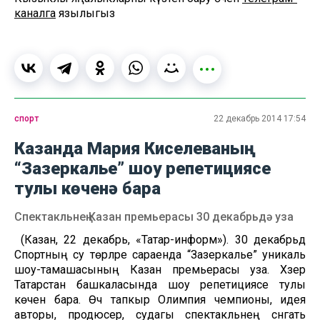
каналга
язылыгыз
спорт
22 декабрь 2014 17:54
Казанда Мария Киселеваның
“Зазеркалье” шоу репетициясе
тулы көченә бара
Спектакльнең Казан премьерасы 30 декабрьдә уза
(Казан, 22 декабрь, «Татар-информ»). 30 декабрьдә
Спортның су төрләре сараенда “Зазеркалье” уникаль
шоу-тамашасының Казан премьерасы уза. Хәзер
Татарстан башкаласында шоу репетициясе тулы
көченә бара. Өч тапкыр Олимпия чемпионы, идея
авторы, продюсер, судагы спектакльнең сәнгать