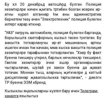
Бу хәл 20 декабрьдә автошәһәрдә булган. Полиция
хезмәткәрләре кичен җәмәгать тәртибен бозган исерек ир-
атны күреп алганнар һәм аны административ
беркетемә төзү өчен “Электротехник” полиция бүлегенә
илтергә карар иткәннәр.
“УАЗ” патруль автомобиле, полиция бүлегенә барганда,
борылышта светофорның кызыл төсенә туктаган. Бу
вакытта тоткарланучы ир-ат машинаның арткы
ишеген ачкан һәм качкан, әмма кыска вакытта полиция
хезмәткәрләре тарафыннан тоткарланган. “Хәзер бу факт
буенча тикшерү үткәрелә, барлык нечкәлекләр тикшерелә.
Гаепле хезмәткәрләр эчке эшләр органнарыннан
чыгарылачак, шулай ук закон буенча да җавап
тотачак. Моннан тыш, аларның җитәкчеләре дә катгый
дисциплинар җаваплылыкка тартылачак”, - диелгән
ТР буенча ЭЭМ хәбәрендә.
Кызыклы яңалыкларны күзәтеп бару өчен
Телеграм-
каналга
язылыгыз