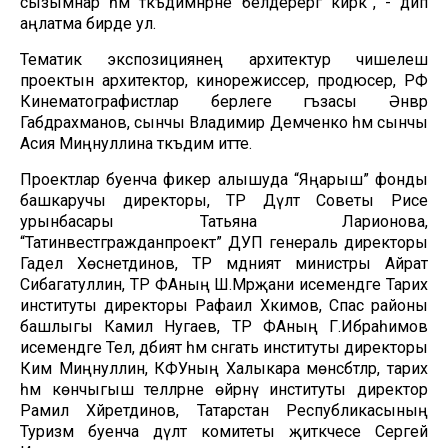
сызымнар һәм тәкъдимнәрне белдерергә кирәк”, - дип
аңлатма бирде ул.
Тематик экспозициянең архитектур чишелеш
проектын архитектор, кинорежиссер, продюсер, РФ
Кинематографистлар берлеге әгъзасы Әнвәр
Габдрахманов, сынчы Владимир Демченко һәм сынчы
Асия Миңнуллина тәкъдим итте.
Проектлар буенча фикер алышуда “Яңарыш” фонды
башкаручы директоры, ТР Дәүләт Советы Рәисе
урынбасары Татьяна Ларионова,
“Татинвестгражданпроект” ДУП генераль директоры
Гадел Хөснетдинов, ТР мәдәният министры Айрат
Сибагатуллин, ТР ФАның Ш.Мәрҗани исемендәге Тарих
институты директоры Рафаил Хәкимов, Спас районы
башлыгы Камил Нугаев, ТР ФАның Г.Ибраһимов
исемендәге Тел, әдәбият һәм сәнгать институты директоры
Ким Миңнуллин, КФУның Халыкара мөнәсәбәтләр, тарих
һәм көнчыгыш телләрне өйрәнү институты директор
Рамил Хәйретдинов, Татарстан Республикасының
Туризм буенча дәүләт комитеты җитәкчесе Сергей