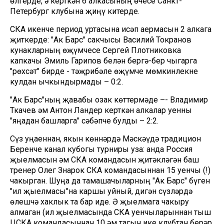
өлгерде, ә керткән 6 алкасының өчесе Санкт-
Петербург клубына җиңү китерде.
СКА икенче период уртасына исәп аермасын 2 алкага
җиткерде: "Ак Барс" сакчысы Василий Токранов
кунакларның һөҗүмчесе Сергей Плотниковка
капкачы Эмиль Гарипов белән бергә-бер чыгарга
"рөхсәт" бирде - тәҗрибәле һөҗүмче мөмкинлекне
кулдан ычкындырмады – 0:2.
"Ак Барс"ның җавабы озак көттермәде –- Владимир
Ткачев һәм Антон Ландер керткән алкалар уенны
"яңадан башларга" сәбәпче булды – 2:2.
Сүз уңаеннан, якын көннәрдә Мәскәүдә традицион
Беренче канал кубогы турниры уза: анда Россия
җыелмасын һәм СКА командасын җитәкләгән баш
тренер Олег Знарок СКА командасыннан 15 уенчы (!)
чакырган. Шуңа да тамашачыларның "Ак Барс" бүген
"ил җыелмасы"на каршы уйный, дигән сүзләрдә
өлешчә хаклык та бар иде. Ə җыелмага чакыру
алмаган (ил җыелмасында СКА уенчыларыннан тыш
ЦСКА командасыннан 10 һәм тагын ике клубтан берәр