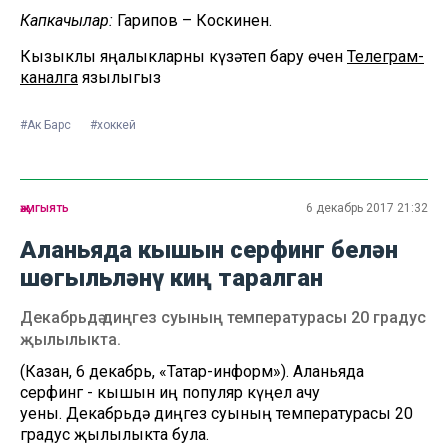
Капкачылар:
Гарипов – Коскинен.
Кызыклы яңалыкларны күзәтеп бару өчен
Телеграм-
каналга
язылыгыз
#Ак Барс
#хоккей
җәмгыять
6 декабрь 2017 21:32
Аланьяда кышын серфинг белән
шөгыльләнү киң таралган
Декабрьдә диңгез суының температурасы 20 градус
җылылыкта.
(Казан, 6 декабрь, «Татар-информ»). Аланьяда
серфинг - кышын иң популяр күңел ачу
уены. Декабрьдә диңгез суының температурасы 20
градус җылылыкта була.