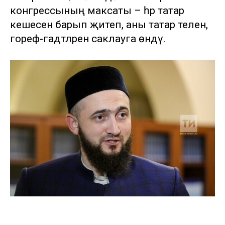
конгрессының максаты – һәр татар
кешесенә барып җитеп, аны татар телен,
гореф-гадәтләрен саклауга өндәү.