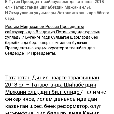
В.Путин Президент сайлауларында катнаша, 2018
ел - Татарстанда Шиһабетдин Мәрҗани елы,
Н.Әхмәдуллина укучылары Эстониягә халыкара бәйгегә
бара.
Рөстәм Миңнеханов Россия Президенты
сайлауларында Владимир Путин кандидатурасын
хуплады./
Бүгенге гади булмаган шартларда без
барыбыз да берләшергә һәм илнең булачак
Президентына ярдәм күрсәтергә тиешбез, дип
белдерде ТР Президенты.
Татарстан Диния нәзарәте тарафыннан
2018 ел – Татарстанда Шиһабетдин
Мәрҗани елы, дип билгеләнде.
/ Галимне
фикер иясе, ислам дөньясында дан
казанган шәхес, бөек реформатор, олуг
мәгърифәтче, дип бәялиләр, диде Камил