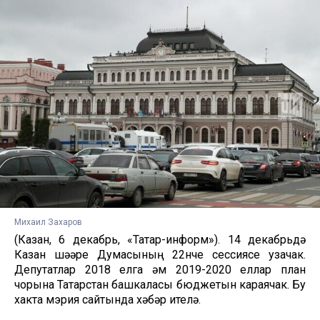
Михаил Захаров
(Казан, 6 декабрь, «Татар-информ»). 14 декабрьдә
Казан шәһәре Думасының 22нче сессиясе узачак.
Депутатлар 2018 елга һәм 2019-2020 еллар план
чорына Татарстан башкаласы бюджетын караячак. Бу
хакта мэрия сайтында хәбәр ителә.