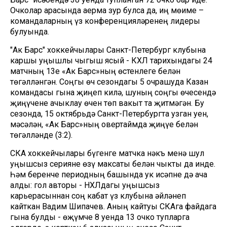
Очколар арасында аерма зур булса да, иң мөһиме –
командаларның үз конференцияләренең лидеры
булуында.
"Ак Барс" хоккейчылары Санкт-Петербург клубына
каршы уңышлы чыгыш ясый - КХЛ тарихындагы 24
матчның 13е «Ак Барс»ның өстенлеге белән
төгәлләнгән. Соңгы өч сезондагы 5 очрашуда Казан
командасы гына җиңеп килә, шуның соңгы өчесендә
җиңүчене ачыклау өчен төп вакыт та җитмәгән. Бу
сезонда, 15 октябрьдә Санкт-Петербургта узган уен,
мәсәлән, «Ак Барс»ның овертаймда җиңүе белән
төгәлләнде (3:2).
СКА хоккейчылары бүгенге матчка нәкъ менә шул
уңышсыз серияне өзү максаты белән чыкты да инде.
Һәм беренче периодның башында ук исәпне дә ача
алды: гол авторы - НХЛдагы уңышсыз
карьерасыннан соң кабат үз клубына әйләнеп
кайткан Вадим Шипачев. Аның кайтуы СКАга файдага
гына булды - һөҗүмче 8 уенда 13 очко тупларга