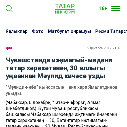
16+
Яңалыклар
Фото
Матбугат очрашуы
Рәсми Татарс
дин
6 декабрь 2017 21:46
Чувашстанда иҗтимагый-мәдәни
татар хәрәкәтенең 30 еллыгы
уңаеннан Мәүлид кичәсе узды
"Мәүлидин-нәби" кыйссасын Наил хәзрәт Ямалетдинов
укыды.
(Чабаксар, 6 декабрь, "Татар-информ", Алмаз
Шиһабетдинов). Бүген Чуваш республикасы
башкаласы Чабаксар шәһәрендә иҗтимагый-мәдәни
татар хәрәкәтенең – 30, Бөтентатар иҗтимагый-
мәдәни үзәкнең – 20, Чуваш Республикасының