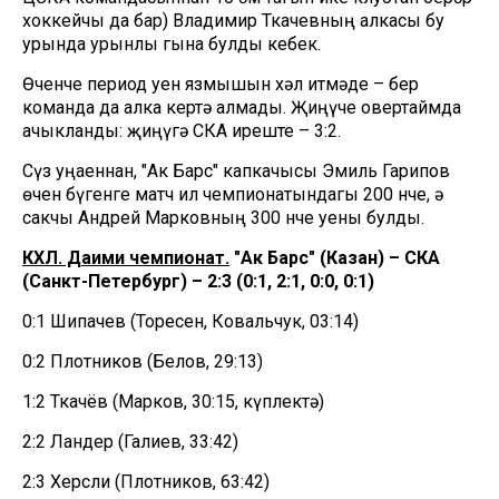
хоккейчы да бар) Владимир Ткачевның алкасы бу
урында урынлы гына булды кебек.
Өченче период уен язмышын хәл итмәде – бер
команда да алка кертә алмады. Җиңүче овертаймда
ачыкланды: җиңүгә СКА иреште – 3:2.
Сүз уңаеннан, "Ак Барс" капкачысы Эмиль Гарипов
өчен бүгенге матч ил чемпионатындагы 200 нче, ә
сакчы Андрей Марковның 300 нче уены булды.
КХЛ. Даими чемпионат.
"Ак Барс" (Казан) – СКА
(Санкт-Петербург) – 2:3 (0:1, 2:1, 0:0, 0:1)
0:1 Шипачев (Торесен, Ковальчук, 03:14)
0:2 Плотников (Белов, 29:13)
1:2 Ткачёв (Марков, 30:15, күплектә)
2:2 Ландер (Галиев, 33:42)
2:3 Херсли (Плотников, 63:42)