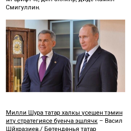
Сәмигуллин.
Милли Шура татар халкы үсешен тәэмин
итү стратегиясе буенча эшләячәк
– Васил
Шәйхразиев./ Бөтендөнья татар