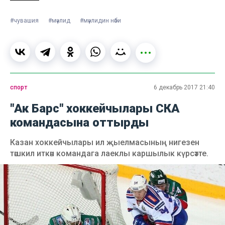
#чувашия
#мәүлид
#мәүлидин нәби
спорт
6 декабрь 2017 21:40
"Ак Барс" хоккейчылары СКА
командасына оттырды
Казан хоккейчылары ил җыелмасының нигезен
тәшкил иткән командага лаеклы каршылык күрсәтте.