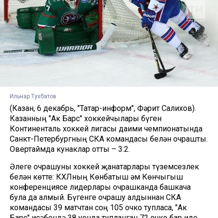
Ильнар Тухбатов
(Казан, 6 декабрь, "Татар-информ", Фәрит Салихов).
Казанның "Ак Барс" хоккейчылары бүген
Континенталь хоккей лигасы даими чемпионатында
Санкт-Петербургның СКА командасы белән очрашты.
Овертаймда кунаклар отты – 3:2.
Əлеге очрашуны хоккей җанатарлары түземсезлек
белән көтте: КХЛның Көнбатыш һәм Көнчыгыш
конференциясе лидерлары очрашканда башкача
була да алмый. Бүгенге очрашу алдыннан СКА
командасы 39 матчтан соң 105 очко тупласа, "Ак
Барс" исәбендә 38 уенда тупланган 72 очко бар иде.