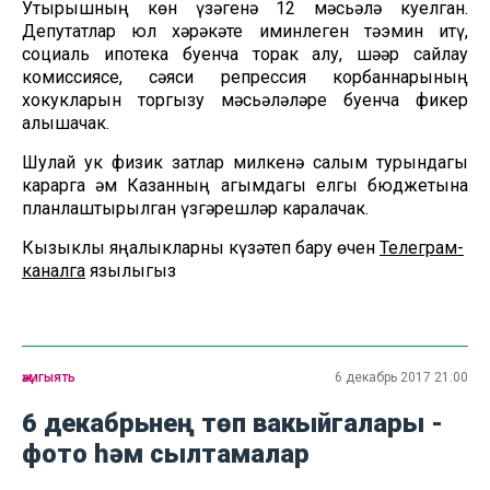
Утырышның көн үзәгенә 12 мәсьәлә куелган.
Депутатлар юл хәрәкәте иминлеген тәэмин итү,
социаль ипотека буенча торак алу, шәһәр сайлау
комиссиясе, сәяси репрессия корбаннарының
хокукларын торгызу мәсьәләләре буенча фикер
алышачак.
Шулай ук физик затлар милкенә салым турындагы
карарга һәм Казанның агымдагы елгы бюджетына
планлаштырылган үзгәрешләр каралачак.
Кызыклы яңалыкларны күзәтеп бару өчен
Телеграм-
каналга
язылыгыз
җәмгыять
6 декабрь 2017 21:00
6 декабрьнең төп вакыйгалары -
фото һәм сылтамалар