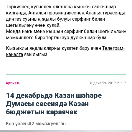
Төркиянең күпчелек өлешенә кышкы салкыннар
килгәндә, Анталья провинциясенең Аланья тирәсендә
диңгез суының җылы булуы серфинг белән
шөгыльләнү өчен кулай.
Монда нәкъ менә кышын серфинг белән шөгыльләнү
мөмкинлеге бирә торган зур дулкыннар була.
Кызыклы яңалыкларны күзәтеп бару өчен
Телеграм-
каналга
язылыгыз
җәмгыять
6 декабрь 2017 21:17
14 декабрьдә Казан шәһәре
Думасы сессиядә Казан
бюджетын караячак
Көн үзәгенә 12 мәсьәлә куелган.