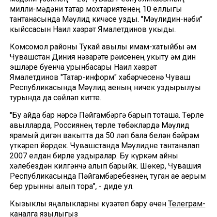
милли-мәдәни татар мохтариятенең 10 еллыгы
тантанасында Мәүлид кичәсе узды. "Мәүлидин-нәби"
кыйссасын Наил хәзрәт Ямалетдинов укыды.
Комсомол районы Тукай авылы имам-хатыйбы һәм
Чувашстан Диния нәзарәте рәисенең укыту һәм дин
эшләре буенча урынбасары Наил хәзрәт
Ямалетдинов "Татар-информ" хәбәрчесенә Чуваш
Республикасында Мәүлид аеның ничек уздырылуы
турында да сөйләп китте.
"Бу айда бар нәрсә Пәйгамбәргә барып тоташа. Төрле
авылларда, Россиянең төрле төбәкләрдә Мәүлид
ярамый дигән вакытта да 50 ләп бала белән бәйрәм
үткәреп йөрдек. Чувашстанда Мәүлидне тантаналап
2007 елдан бирле уздыралар. Бу күркәм айны
хәлебездән килгәнчә алып барыйк. Шөкер, Чувашия
Республикасында Пәйгамбәребезнең туган ае аерым
бер урынны алып тора", - диде ул.
Кызыклы яңалыкларны күзәтеп бару өчен
Телеграм-
каналга
язылыгыз