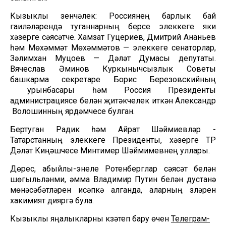
Кызыклы үзенчәлек: Россиянең барлык бай
гаиләләрендә туганнарның берсе элеккеге яки
хәзерге сәясәтче. Хамзат Гуцериев, Дмитрий Ананьев
һәм Мөхәммәт Мөхәммәтов — элеккеге сенаторлар,
Зәлимхан Муцоев — Дәүләт Думасы депутаты.
Вячеслав Әминов Куркынычсызлык Советы
башкарма секретаре Борис Березовскийның
урынбасары һәм Россия Президенты
администрациясе белән җитәкчелек иткән Александр
Волошинның ярдәмчесе булган.
Бертуган Радик һәм Айрат Шәймиевләр -
Татарстанның элеккеге Президенты, хәзерге ТР
Дәүләт Киңәшчесе Минтимер Шәймимевнең уллары.
Дөрес, абыйлы-энеле Ротенберглар сәясәт белән
шөгыльләнми, әмма Владимир Путин белән дустанә
мөнәсәбәтләрен исәпкә алганда, аларның үзләрен
хакимият дияргә була.
Кызыклы яңалыкларны күзәтеп бару өчен
Телеграм-