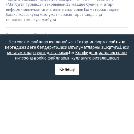
«Матбугат турында» законының 23 маддәсе буенча, «Татар-
информ» мәгълүмат агентлыгы язмаларын һәм материалларын
башка массакүләм мәгълүмат чарасы таратканда аңа
гиперсылтама кую мәҗбүри.
Татар-информ (Татар) сетевое издание, зарегистрированное в
Федеральной службе по надзору в сфере связи,
Без cookie-файллар кулланабыз. «Татар-информ» сайтына
информационных технологий и массовых коммуникаций
кергәндә сез әлеге белдерүгә,
шәхси мәгълүматларны эшкәртүгә
,
Шәхси
(Роскомнадзор). Запись о регистрации СМИ ЭЛ № ФС 77 - 90202
мәгълүматлар турындагы сәясәткә
һәм
Конфиденциальлек сәясәте
07.10.2025 выдано Федеральной службой по надзору в сфере
нигезендә cookie файлларын куллануга ризалашасыз
связи, информационных технологий и массовых коммуникаций.
«Татар-информ» зарегистрировано как информационное
Килешү
агентство в Федеральной службе по надзору в сфере связи,
информационных технологий и массовых коммуникаций
(Роскомнадзор). Номер действующего свидетельства ИА № ФС
77 – 67031 от 15.09.2016 года. В соответствии со статьей 23
Закона РФ «О СМИ» при распространении сообщений и
материалов информационного агентства «Татар-информ» другим
средством массовой информации гиперссылка на него
обязательна.
© 2026 «ТАТМЕДИА» акционерлык җәмгыяте
«Татар-информ» МА
Политика о персональных данных