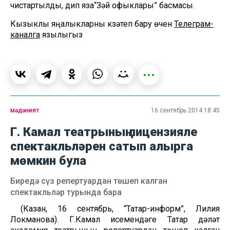
чистартылды, дип яза“Зәй офыклары” басмасы.
Кызыклы яңалыкларны күзәтеп бару өчен
Телеграм-
каналга
язылыгыз
мәдәният
16 сентябрь 2014 18:45
Г. Камал театрының лицензияле
спектакльләрен сатып алырга
мөмкин була
Биредә сүз репертуардан төшеп калган
спектакльләр турында бара
(Казан, 16 сентябрь, “Татар-информ”, Лилия
Локманова). Г.Камал исемендәге Татар дәүләт