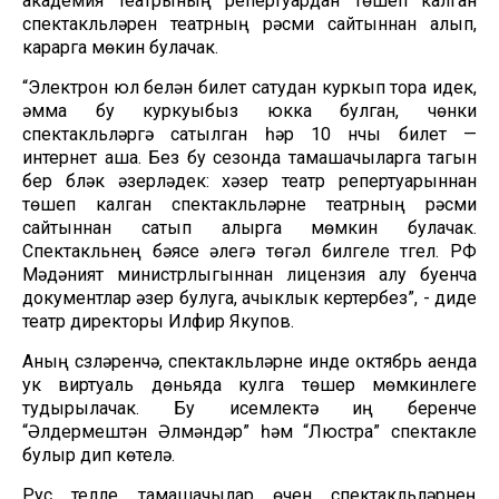
академия театрының репертуардан төшеп калган
спектакльләрен театрның рәсми сайтыннан алып,
карарга мөкин булачак.
“Электрон юл белән билет сатудан куркып тора идек,
әмма бу куркуыбыз юкка булган, чөнки
спектакльләргә сатылган һәр 10 нчы билет —
интернет аша. Без бу сезонда тамашачыларга тагын
бер бүләк әзерләдек: хәзер театр репертуарыннан
төшеп калган спектакльләрне театрның рәсми
сайтыннан сатып алырга мөмкин булачак.
Спектакльнең бәясе әлегә төгәл билгеле түгел. РФ
Мәдәният министрлыгыннан лицензия алу буенча
документлар әзер булуга, ачыклык кертербез”, - диде
театр директоры Илфир Якупов.
Аның сүзләренчә, спектакльләрне инде октябрь аенда
ук виртуаль дөньяда кулга төшерү мөмкинлеге
тудырылачак. Бу исемлектә иң беренче
“Әлдермештән Әлмәндәр” һәм “Люстра” спектакле
булыр дип көтелә.
Рус телле тамашачылар өчен спектакльләрнең