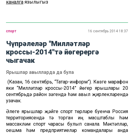
каналга
язылыгыз
спорт
16 сентябрь 2014 18:37
Чүпрәлеләр "Милләтләр
кроссы-2014"тә йөгерергә
чыгачак
Ярышлар авылларда да була
(Казан, 16 сентябрь, “Татар-информ”). Көзге марафон
яки “Милләтләр кроссы-2014” йөгерү ярышлары 20
сентябрьдә район үзәгендә һәм авыл җирлекләрендә
узачак.
Әлеге ярышлар җәйге спорт төрләре буенча Россия
территориясендә үтә торган иң масштаблы һәм
массакүләм спорт чарасы булып санала. Мәктәпләр,
оешма һәм предприятиеләр командалары анда