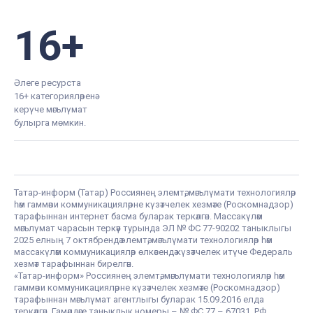
16+
Әлеге ресурста
16+ категорияләренә
керүче мәгълүмат
булырга мөмкин.
Татар-информ (Татар) Россиянең элемтә, мәгълүмати технологияләр
һәм гаммәви коммуникацияләрне күзәтчелек хезмәте (Роскомнадзор)
тарафыннан интернет басма буларак теркәлгән. Массакүләм
мәгълүмат чарасын теркәү турында ЭЛ № ФС 77-90202 таныклыгы
2025 елның 7 октябрендә элемтә, мәгълүмати технологияләр һәм
массакүләм коммуникацияләр өлкәсендә күзәтчелек итүче Федераль
хезмәт тарафыннан бирелгән.
«Татар-информ» Россиянең элемтә, мәгълүмати технологияләр һәм
гаммәви коммуникацияләрне күзәтчелек хезмәте (Роскомнадзор)
тарафыннан мәгълүмат агентлыгы буларак 15.09.2016 елда
теркәлгән. Гамәлдәге таныклык номеры – № ФС 77 – 67031. РФ