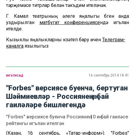
тәрҗемәсе титрлар белән тәкъдим ителәчәк.
Г. Камал театрының әлеге яңалыгы бүген анда
уздырылган
матбугат конференциясе
ндә игълан
ителде.
Кызыклы яңалыкларны күзәтеп бару өчен
Телеграм-
каналга
язылыгыз
икътисад
16 сентябрь 2014 18:41
"Forbes" версиясе буенча, бертуган
Шәймиевләр - Россиянең иң бай
гаиләләре бишлегендә
"Forbes" версиясе буенча Россиянең 10 иң бай гаиләсе
рейтингы игълан ителгән
(Казан, 16 сентябрь, «Татар-информ»). "Forbes"