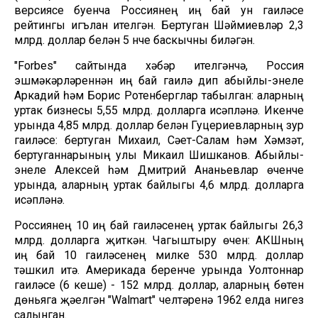
версиясе буенча Россиянең иң бай ун гаиләсе
рейтингы игълан ителгән. Бертуган Шәймиевләр 2,3
млрд. доллар белән 5 нче баскычны биләгән.
"Forbes" сайтында хәбәр ителгәнчә, Россия
эшмәкәрләреннән иң бай гаилә дип абыйлы-энеле
Аркадий һәм Борис Ротенберглар табылган: аларның
уртак бизнесы 5,55 млрд. долларга исәпләнә. Икенче
урында 4,85 млрд. доллар белән Гуцериевларның зур
гаиләсе: бертуган Михаил, Сәет-Салам һәм Хәмзәт,
бертуганнарының улы Микаил Шишканов. Абыйлы-
энеле Алексей һәм Дмитрий Ананьевлар өченче
урында, аларның уртак байлыгы 4,6 млрд. долларга
исәпләнә.
Россиянең 10 иң бай гаиләсенең уртак байлыгы 26,3
млрд. долларга җиткән. Чагыштыру өчен: АКШның
иң бай 10 гаиләсенең милке 530 млрд. доллар
тәшкил итә. Америкада беренче урында Уолтоннар
гаиләсе (6 кеше) - 152 млрд. доллар, аларның бөтен
дөньяга җәелгән "Walmart" челтәренә 1962 елда нигез
салынган.