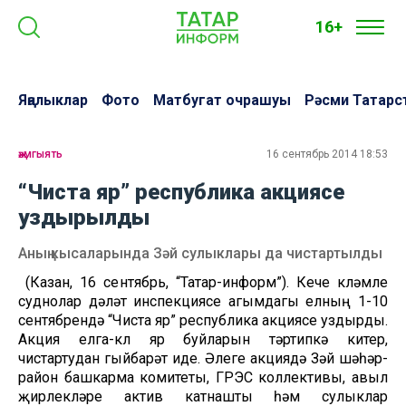
16+
Яңалыклар
Фото
Матбугат очрашуы
Рәсми Татарс
җәмгыять
16 сентябрь 2014 18:53
“Чиста яр” республика акциясе
уздырылды
Аның кысаларында Зәй сулыклары да чистартылды
(Казан, 16 сентябрь, “Татар-информ”). Кече күләмле
суднолар дәүләт инспекциясе агымдагы елның 1-10
сентябрендә “Чиста яр” республика акциясе уздырды.
Акция елга-күл яр буйларын тәртипкә китерү,
чистартудан гыйбарәт иде. Әлеге акциядә Зәй шәһәр-
район башкарма комитеты, ГРЭС коллективы, авыл
җирлекләре актив катнашты һәм сулыклар