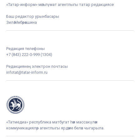
«Татар-информ» мәгълүмат агентлыгы татар редакциясе
Баш редактор урынбасары
Зилә Мөбәрәкшина
Редакция телефоны
+7 (843) 222-0-999 (1304)
Редакциянең электрон почтасы
infotat@tatar-inform.ru
«Татмедиа» республика матбугат һәм массакүләм
коммуникацияләр агентлыгы ярдәме белән чыгарыла.