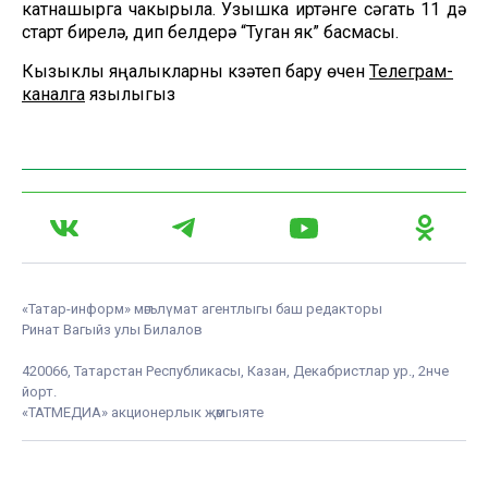
катнашырга чакырыла. Узышка иртәнге сәгать 11 дә
старт бирелә, дип белдерә “Туган як” басмасы.
Кызыклы яңалыкларны күзәтеп бару өчен
Телеграм-
каналга
язылыгыз
«Татар-информ» мәгълүмат агентлыгы баш редакторы
Ринат Вагыйз улы Билалов
420066, Татарстан Республикасы, Казан, Декабристлар ур., 2нче
йорт.
«ТАТМЕДИА» акционерлык җәмгыяте