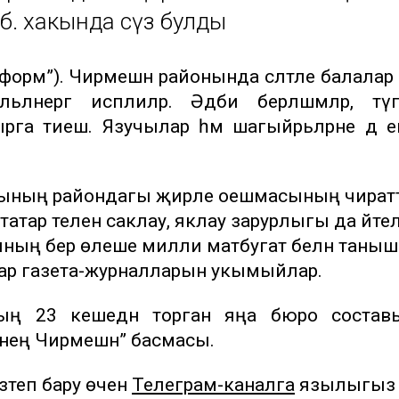
б. хакында сүз булды
нформ”). Чирмешән районында сәләтле балалар 
ьләнергә исәплиләр. Әдәби берләшмәләр, түгәр
га тиеш. Язучылар һәм шагыйрьләрне дә 
ссының райондагы җирле оешмасының чират
атар телен саклау, яклау зарурлыгы да әйте
ының бер өлеше милли матбугат белән таныш
алар газета-журналларын укымыйлар.
ың 23 кешедән торган яңа бюро состав
знең Чирмешән” басмасы.
теп бару өчен
Телеграм-каналга
язылыгыз