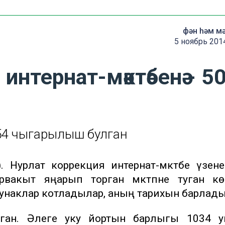
фән һәм м
5 ноябрь 201
интернат-мәктәбенә - 5
54 чыгарылыш булган
. Нурлат коррекция интернат-мәктәбе үзен
рвакыт яңарып торган мәктәпне туган кө
 кунаклар котладылар, аның тарихын барлад
ган. Әлеге уку йортын барлыгы 1034 у