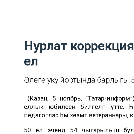
Нурлат коррекция 
ел
Әлеге уку йортында барлыгы 
(Казан, 5 ноябрь, “Татар-информ”)
еллык юбилеен билгеләп үтте. Һә
педагоглар һәм хезмәт ветераннары,
50 ел эчендә 54 чыгарылыш бул