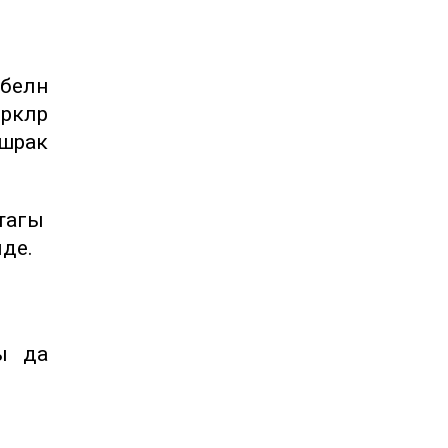
белән
әкләр
ешрак
тагы
лде.
ы да