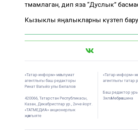
тәмамлаган, дип яза “Дуслык” басма
Кызыклы яңалыкларны күзәтеп бар
«Татар-информ» мәгълүмат
«Татар-информ» м
агентлыгы баш редакторы
агентлыгы татар 
Ринат Вагыйз улы Билалов
Баш редактор ур
420066, Татарстан Республикасы,
Зилә Мөбәрәкшина
Казан, Декабристлар ур., 2нче йорт.
«ТАТМЕДИА» акционерлык
җәмгыяте