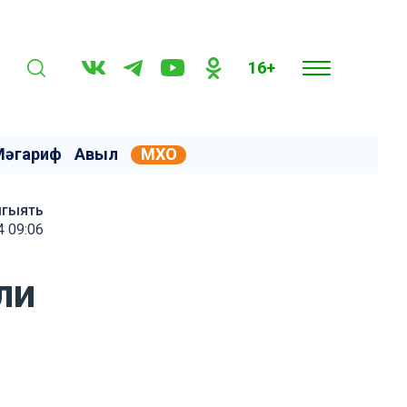
16+
Мәгариф
Авыл
МХО
мгыять
4 09:06
ли