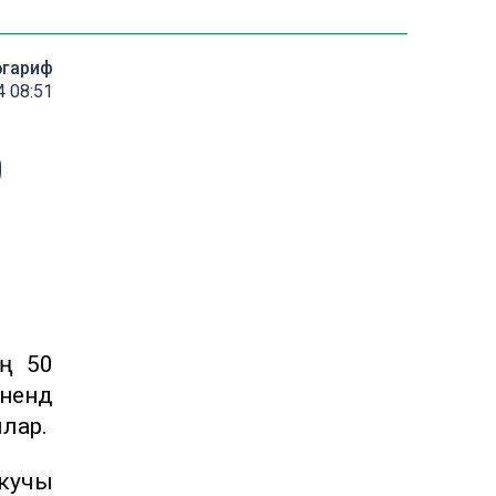
әгариф
4 08:51
0
ең 50
нендә
ылар.
кучы