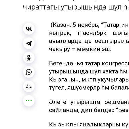
чираттагы утырышында шул һ.
(Казан, 5 ноябрь, “Татар-и
ныграк, тәгаенләбрәк шөгыл
авылларда да оештырылыр
чакыру – мөмкин эш.
Бөтендөнья татар конгре
утырышында шул хакта һәм т
Кызганыч, мәктәп укучылар
түгел, яшүсмерләр һәм бал
Әлеге утырышта оешман
сайланды, дип белдерә “Бе
Кызыклы яңалыкларны күзә