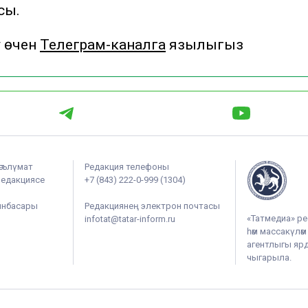
сы.
у өчен
Телеграм-каналга
язылыгыз
әгълүмат
Редакция телефоны
редакциясе
+7 (843) 222-0-999 (1304)
ынбасары
Редакциянең электрон почтасы
«Татмедиа» ре
infotat@tatar-inform.ru
һәм массакүлә
агентлыгы ярдә
чыгарыла.