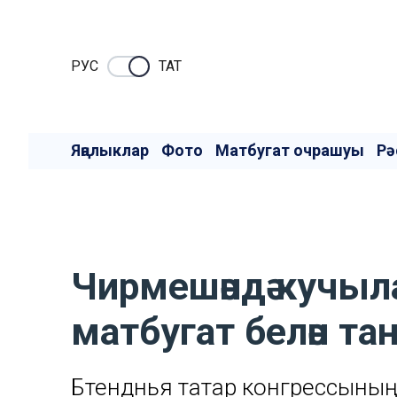
РУC
ТАТ
Яңалыклар
Фото
Матбугат очрашуы
Рә
Чирмешәндә кучыл
матбугат белән та
Бөтендөнья татар конгрессын