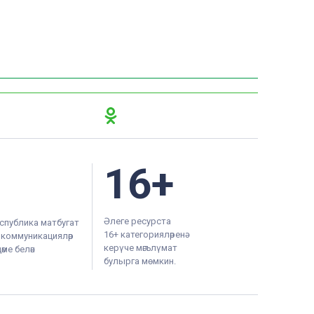
16+
Әлеге ресурста
спублика матбугат
16+ категорияләренә
м коммуникацияләр
керүче мәгълүмат
ме белән
булырга мөмкин.