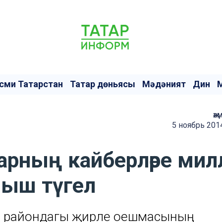
сми Татарстан
Татар дөньясы
Мәдәният
Дин
җә
5 ноябрь 201
арның кайберләре мил
ныш түгел
ың райондагы җирле оешмасының