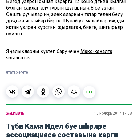
Бәйгедә үзләрен сынап карарга 12 кеше дәгъва кылган
булган, сайлап алу турын шуларның 8 се узган.
Оештыручылар иң элек аларның татар телен белү
дәрәҗәсенә игътибар биргән. Шулай ук малайлар иҗади
яктан үзләрен күрсәткән: җырлаган, биегән, шигырьләр
сөйләгән.
Яңалыкларны күзәтеп бару өчен
Макс-каналга
язылыгыз
#татар егете
җәмгыять
15 ноябрь 2017 17:58
Түбән Кама Идел буе шәһәрләре
ассоциациясе составына кергән