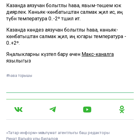
Казанда аязучан болытлы һава, явым-төшем юк
диярлек. Көньяк-көнбатыштан салмак җил исә, иң
түбән температура 0..-2º тәшил итә.
Казанда көндез аязучан болытлы һава, көньяк-
көнбатыштан салмак җил, иң югары температура -
0..+2º.
Яңалыкларны күзәтеп бару өчен
Макс-каналга
язылыгыз
#һава торышы
«Татар-информ» мәгълүмат агентлыгы баш редакторы
Ринат Вагыйз улы Билалов