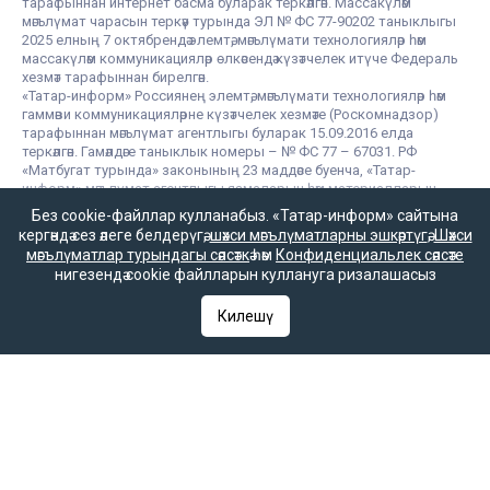
тарафыннан интернет басма буларак теркәлгән. Массакүләм
мәгълүмат чарасын теркәү турында ЭЛ № ФС 77-90202 таныклыгы
2025 елның 7 октябрендә элемтә, мәгълүмати технологияләр һәм
массакүләм коммуникацияләр өлкәсендә күзәтчелек итүче Федераль
хезмәт тарафыннан бирелгән.
«Татар-информ» Россиянең элемтә, мәгълүмати технологияләр һәм
гаммәви коммуникацияләрне күзәтчелек хезмәте (Роскомнадзор)
тарафыннан мәгълүмат агентлыгы буларак 15.09.2016 елда
теркәлгән. Гамәлдәге таныклык номеры – № ФС 77 – 67031. РФ
«Матбугат турында» законының 23 маддәсе буенча, «Татар-
информ» мәгълүмат агентлыгы язмаларын һәм материалларын
башка массакүләм мәгълүмат чарасы таратканда аңа
Без cookie-файллар кулланабыз. «Татар-информ» сайтына
гиперсылтама кую мәҗбүри.
кергәндә сез әлеге белдерүгә,
шәхси мәгълүматларны эшкәртүгә
,
Шәхси
мәгълүматлар турындагы сәясәткә
һәм
Конфиденциальлек сәясәте
нигезендә cookie файлларын куллануга ризалашасыз
Татар-информ (Татар) сетевое издание, зарегистрированное в
Федеральной службе по надзору в сфере связи,
Килешү
информационных технологий и массовых коммуникаций
(Роскомнадзор). Запись о регистрации СМИ ЭЛ № ФС 77 - 90202
07.10.2025 выдано Федеральной службой по надзору в сфере
связи, информационных технологий и массовых коммуникаций.
«Татар-информ» зарегистрировано как информационное
агентство в Федеральной службе по надзору в сфере связи,
информационных технологий и массовых коммуникаций
(Роскомнадзор). Номер действующего свидетельства ИА № ФС
77 – 67031 от 15.09.2016 года. В соответствии со статьей 23
Закона РФ «О СМИ» при распространении сообщений и