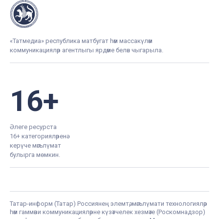
«Татмедиа» республика матбугат һәм массакүләм
коммуникацияләр агентлыгы ярдәме белән чыгарыла.
16+
Әлеге ресурста
16+ категорияләренә
керүче мәгълүмат
булырга мөмкин.
Татар-информ (Татар) Россиянең элемтә, мәгълүмати технологияләр
һәм гаммәви коммуникацияләрне күзәтчелек хезмәте (Роскомнадзор)