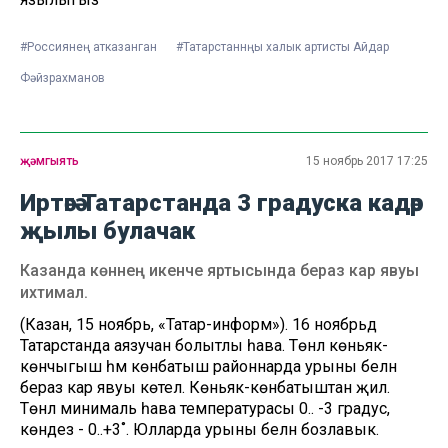
#Россиянең атказанган
#Татарстаннңы халык артисты Айдар
Фәйзрахманов
җәмгыять
15 ноябрь 2017 17:25
Иртәгә Татарстанда 3 градуска кадәр
җылы булачак
Казанда көннең икенче яртысында бераз кар явуы
ихтимал.
(Казан, 15 ноябрь, «Татар-информ»). 16 ноябрьдә
Татарстанда аязучан болытлы һава. Төнлә көньяк-
көнчыгыш һәм көнбатыш районнарда урыны белән
бераз кар явуы көтелә. Көньяк-көнбатыштан җил.
Төнлә минималь һава температурасы 0.. -3 градус, ә
көндез - 0..+3˚. Юлларда урыны белән бозлавык.