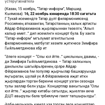
үстерүгә юнәлтелә.
(Казан, 15 ноябрь, “Татар-информ”, Мөршидә
Кыямова).
16, 22 ноябрь көннәрендә 18:30 сәгатьтә
Г.Тукай исемендәге Татар дәүләт филармониясендә
Россиянең атказанган, Татарстанның халык артисты
Айдар Фәйзрахманов җырларыннан төзелгән, “Алып
калыр өмет...” дип исемләнгән концерт була. Бу хакта
“Татар-информ” мәгълүмат агентлыгына
филармониянең матбугат хезмәте җитәкчесе Зимфира
Гыйльметдинова хәбәр итә
“Әлеге концерт – “Олы юл әйтте...” циклының дәвамы, -
ди Зимфира Гыйльметдинова. – Татар халкының
данлыклы шагыйрьләренең әсәрләре Айдар
Фәйзрахманов һәм популяр җырчылар башкаруында
яңгыраган, шулай ук А.Фәйзрахманов иҗат иткән
җырлардан торган беренче концерт узган сезонда
тулы заллар белән узды. Концертлар вакытында “Олы
юл әйтте...” җырлар китабы сатылды, җыелган акча
ДЦП авырулы бала тәрбияләүче гаиләгә тапшырылды”.
Әдәби-музыкаль кимәлдә уза торган әлеге концертлар