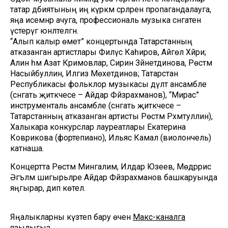
татар әдәбиятының иң күркәм әсәрләрен пропагандалауга,
яңа исемнәр ачуга, профессиональ музыка сәнгатен
үстерүгә юнәлтелгән.
“Алып калыр өмет” концертында Татарстанның
атказанган артистлары Филүс Каһиров, Айгөл Хәйри;
Алинә һәм Азат Кәримовлар, Сиринә Зәйнетдинова, Рөстәм
Насыйбуллин, Илгиз Мөхетдинов; Татарстан
Республикасы фольклор музыкасы дәүләт ансамбле
(сәнгать җитәкчесе – Айдар Фәйзрахманов), “Мирас”
инструменталь ансамбле (сәнгать җитәкчесе –
Татарстанның атказанган артисты Рөстәм Рәхмәтуллин),
Халыкара конкурслар лауреатлары Екатерина
Коврикова (фортепиано), Ильяс Камал (виолончель)
катнаша.
Концертта Рөстәм Мингалим, Илдар Юзеев, Мөдәррис
Әгъләм шигырьләре Айдар Фәйзрахманов башкаруында
яңгырар, дип көтелә.
Яңалыкларны күзәтеп бару өчен
Макс-каналга
язылыгыз