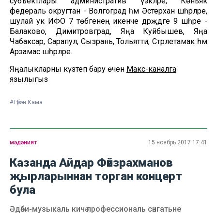
субъектлары административ үзәкләре, Көньяк
федераль округтан - Волгоград һәм Әстерхан шәһәрләре,
шулай ук ИФО 7 төбәгенең икенче дәрәҗәдәге 9 шәһәре -
Балаково, Димитровград, Яңа Куйбышев, Яңа
Чабаксар, Сарапул, Сызрань, Тольятти, Стәрлетамак һәм
Арзамас шәһәрләре.
Яңалыкларны күзәтеп бару өчен
Макс-каналга
язылыгыз
#Түбән Кама
мәдәният
15 ноябрь 2017 17:41
Казанда Айдар Фәйзрахманов
җырларыннан торган концерт
була
Әдәби-музыкаль кичә профессиональ сәнгатьне