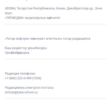
420066, Татарстан Республикасы, Казан, Декабристлар ур., 2нче
йорт.
«ТАТМЕДИА» акционерлык җәмгыяте
«Татар-информ» мәгълүмат агентлыгы татар редакциясе
Баш редактор урынбасары
Зилә Мөбәрәкшина
Редакция телефоны
+7 (843) 222-0-999 (1304)
Редакциянең электрон почтасы
infotat@tatar-inform.ru