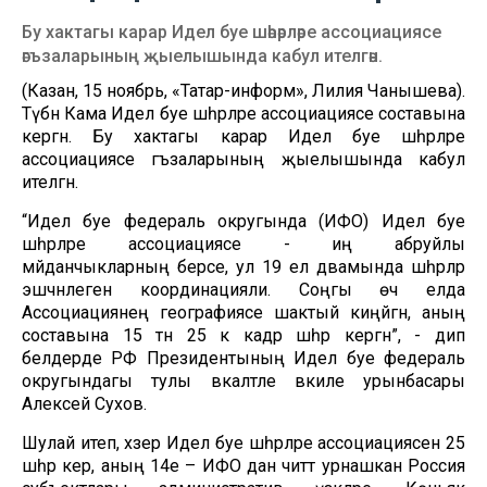
Бу хактагы карар Идел буе шәһәрләре ассоциациясе
әгъзаларының җыелышында кабул ителгән.
(Казан, 15 ноябрь, «Татар-информ», Лилия Чанышева).
Түбән Кама Идел буе шәһәрләре ассоциациясе составына
кергән. Бу хактагы карар Идел буе шәһәрләре
ассоциациясе әгъзаларының җыелышында кабул
ителгән.
“Идел буе федераль округында (ИФО) Идел буе
шәһәрләре ассоциациясе - иң абруйлы
мәйданчыкларның берсе, ул 19 ел дәвамында шәһәрләр
эшчәнлеген координацияли. Соңгы өч елда
Ассоциациянең географиясе шактый киңәйгән, аның
составына 15 тән 25 кә кадәр шәһәр кергән”, - дип
белдерде РФ Президентының Идел буе федераль
округындагы тулы вәкаләтле вәкиле урынбасары
Алексей Сухов.
Шулай итеп, хәзер Идел буе шәһәрләре ассоциациясенә 25
шәһәр керә, аның 14е – ИФО дан читтә урнашкан Россия