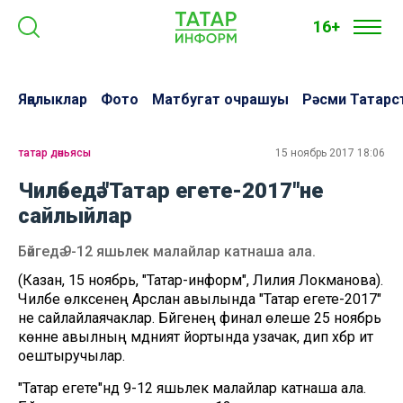
16+
Яңалыклар
Фото
Матбугат очрашуы
Рәсми Татарс
татар дөньясы
15 ноябрь 2017 18:06
Чиләбедә "Татар егете-2017"не
сайлыйлар
Бәйгедә 9-12 яшьлек малайлар катнаша ала.
(Казан, 15 ноябрь, "Татар-информ", Лилия Локманова).
Чиләбе өлкәсенең Арслан авылында "Татар егете-2017"
не сайлайлаячаклар. Бәйгенең финал өлеше 25 ноябрь
көнне авылның мәдәният йортында узачак, дип хәбәр итә
оештыручылар.
"Татар егете"ндә 9-12 яшьлек малайлар катнаша ала.