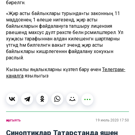
бирелгән.
«Җир асты байлыклары турында»гы законның 11
маддәсенең 1 өлеше нигезендә, җир асты
байлыкларын файдалануга тапшыру лицензия
рәвешендә махсус дәүләт рөхсәте белән рәсмиләштерелә. Ул
хуҗасы тарафыннан алдан килешенгән шартларны
үтәгәндә һәм билгеләнгән вакыт эчендә җир асты
байлыклары кишәрлегеннән файдалану хокукын
раслый.
Кызыклы яңалыкларны күзәтеп бару өчен
Телеграм-
каналга
язылыгыз
җәмгыять
19 июль 2020 17:50
Синоптиклар Татарстанда яшен