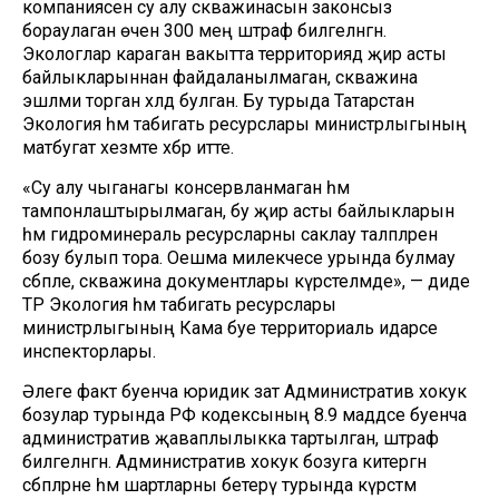
компаниясенә су алу скважинасын законсыз
бораулаган өчен 300 мең штраф билгеләнгән.
Экологлар караган вакытта территориядә җир асты
байлыкларыннан файдаланылмаган, скважина
эшләми торган хәлдә булган. Бу турыда Татарстан
Экология һәм табигать ресурслары министрлыгының
матбугат хезмәте хәбәр итте.
«Су алу чыганагы консервланмаган һәм
тампонлаштырылмаган, бу җир асты байлыкларын
һәм гидроминераль ресурсларны саклау таләпләрен
бозу булып тора. Оешма милекчесе урында булмау
сәбәпле, скважина документлары күрсәтелмәде», — диде
ТР Экология һәм табигать ресурслары
министрлыгының Кама буе территориаль идарәсе
инспекторлары.
Әлеге факт буенча юридик зат Административ хокук
бозулар турында РФ кодексының 8.9 маддәсе буенча
административ җаваплылыкка тартылган, штраф
билгеләнгән. Административ хокук бозуга китергән
сәбәпләрне һәм шартларны бетерү турында күрсәтмә