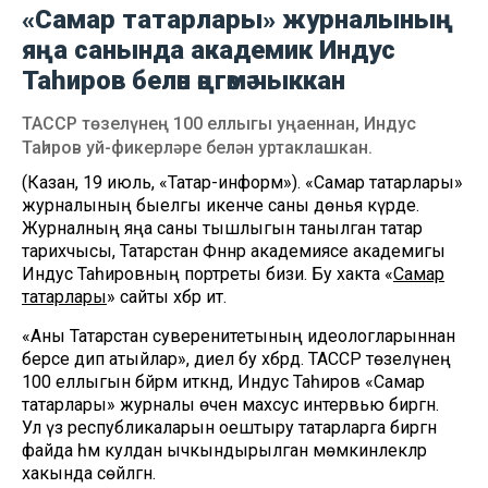
«Самар татарлары» журналының
яңа санында академик Индус
Таһиров белән әңгәмә чыккан
ТАССР төзелүнең 100 еллыгы уңаеннан, Индус
Таһиров уй-фикерләре белән уртаклашкан.
(Казан, 19 июль, «Татар-информ»). «Самар татарлары»
журналының быелгы икенче саны дөнья күрде.
Журналның яңа саны тышлыгын танылган татар
тарихчысы, Татарстан Фәннәр академиясе академигы
Индус Таһировның портреты бизи. Бу хакта «
Самар
татарлары
» сайты хәбәр итә.
«Аны Татарстан суверенитетының идеологларыннан
берсе дип атыйлар», диелә бу хәбәрдә. ТАССР төзелүнең
100 еллыгын бәйрәм иткәндә, Индус Таһиров «Самар
татарлары» журналы өчен махсус интервью биргән.
Ул үз республикаларын оештыру татарларга биргән
файда һәм кулдан ычкындырылган мөмкинлекләр
хакында сөйләгән.