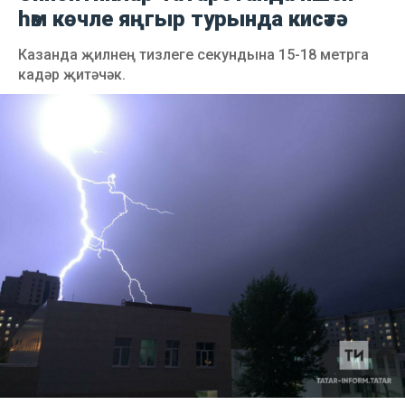
һәм көчле яңгыр турында кисәтә
Казанда җилнең тизлеге секундына 15-18 метрга
кадәр җитәчәк.