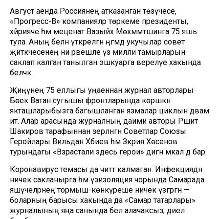
Август аенда Россиянең атказанган төзүчесе,
«Прогресс-В» компанияләр төркеме президенты,
хәйрияче һәм меценат Вазыйх Мөхәммәтшинга 75 яшь
тула. Аның белән үткәрелгән әңгәмәдә укучылар совет
җитәкчесенең ни рәвешле үз милли тамырларын
саклап калган танылган эшкуарга әверелүе хакында
беләчәк.
Җиңүнең 75 еллыгы уңаеннан журнал авторлары
Бөек Ватан сугышы фронтларында көрәшкән
якташларыбызга багышланган язмалар циклын дәвам
итә. Алар арасында журналның даими авторы Рәшит
Шакиров тарафыннан әзерләнгән Советлар Союзы
Геройлары Вильдан Хәбиев һәм Зәкәрия Хөсәенов
турындагы «Взрастали здесь герои» дигән мәкалә дә бар.
Коронавирус темасы да читтә калмаган. Инфекциядән
ничек сакланырга һәм үзизоляция чорында Самарада
яшәүчеләрнең тормыш-көнкүреше ничек үзгәргән —
боларның барысы хакында да «Самар татарлары»
журналының яңа санында белә алачаксыз, диелә