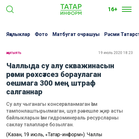
16+
Яңалыклар
Фото
Матбугат очрашуы
Рәсми Татарс
җәмгыять
19 июль 2020 18:23
Чаллыда су алу скважинасын
рәсми рөхсәтсез бораулаган
оешмага 300 мең штраф
салганнар
Су алу чыганагы консервланмаган һәм
тампонлаштырылмаган, шул рәвешле җир асты
байлыкларын һәм гидроминераль ресурсларны
саклау таләпләре бозылган.
(Казан, 19 июль, «Татар-информ»). Чаллы