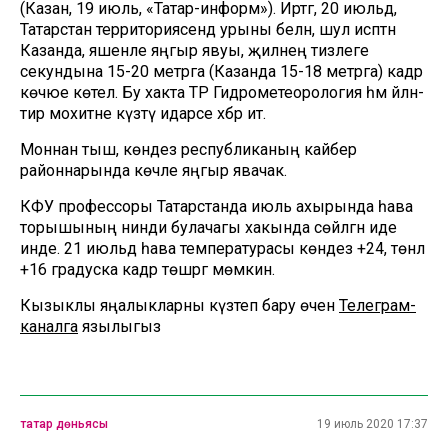
(Казан, 19 июль, «Татар-информ»). Иртәгә, 20 июльдә,
Татарстан территориясендә урыны белән, шул исәптән
Казанда, яшенле яңгыр явуы, җилнең тизлеге
секундына 15-20 метрга (Казанда 15-18 метрга) кадәр
көчәюе көтелә. Бу хакта ТР Гидрометеорология һәм әйләнә-
тирә мохитне күзәтү идарәсе хәбәр итә.
Моннан тыш, көндез республиканың кайбер
районнарында көчле яңгыр явачак.
КФУ профессоры Татарстанда июль ахырында һава
торышының нинди булачагы хакында сөйләгән иде
инде. 21 июльдә һава температурасы көндез +24, төнлә
+16 градуска кадәр төшәргә мөмкин.
Кызыклы яңалыкларны күзәтеп бару өчен
Телеграм-
каналга
язылыгыз
татар дөньясы
19 июль 2020 17:37