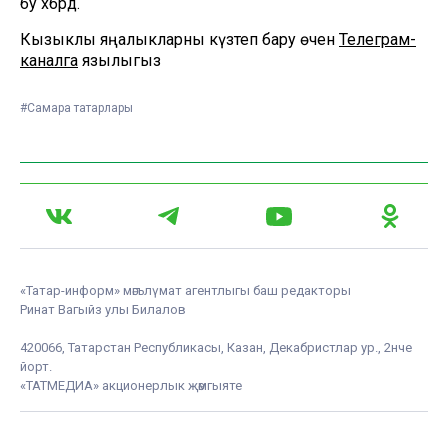
бу хәбәрдә.
Кызыклы яңалыкларны күзәтеп бару өчен
Телеграм-
каналга
язылыгыз
#Самара татарлары
«Татар-информ» мәгълүмат агентлыгы баш редакторы
Ринат Вагыйз улы Билалов
420066, Татарстан Республикасы, Казан, Декабристлар ур., 2нче
йорт.
«ТАТМЕДИА» акционерлык җәмгыяте