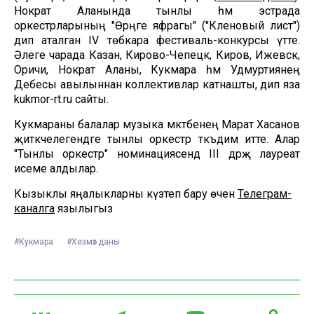
Нократ Аланында тынлы һәм эстрада
оркестрларының "Өрәңге яфрагы" ("Кленовый лист")
дип аталган IV төбәкара фестиваль-конкурсы үтте.
Әлеге чарада Казан, Кирово-Чепецк, Киров, Ижевск,
Оричи, Нократ Аланы, Кукмара һәм Удмуртиянең
Дебесы авылыннан коллективлар катнашты, дип яза
kukmor-rt.ru сайты.
Кукмараны балалар музыка мәктәбенең Марат Хасанов
җитәкчелегендәге тынлы оркестр тәкъдим итте. Алар
"Тынлы оркестр" номинациясендә III дәрәҗә лауреат
исеме алдылар.
Кызыклы яңалыкларны күзәтеп бару өчен
Телеграм-
каналга
язылыгыз
#Кукмара
#Хезмәт даны