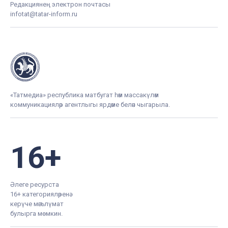
Редакциянең электрон почтасы
infotat@tatar-inform.ru
«Татмедиа» республика матбугат һәм массакүләм
коммуникацияләр агентлыгы ярдәме белән чыгарыла.
16+
Әлеге ресурста
16+ категорияләренә
керүче мәгълүмат
булырга мөмкин.