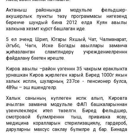
Актаныш районында модульле фельдшер-
акушерлык пункты төзү программасы нигезендә
беренче шундый бина 2012 елда Куян авылы
халкына хезмәт күрсәтә башлаган иде.
5 ел эчендә Шәрип, Югары Яхшый, Чат, Чалманарат,
Әгъбәс, Чөгәнә, Иске Богады авыллары заманча
җиһазланган сәламәтләндерү учреждениеләреннән
файдалану бәхетенә иреште.
Киров авылы –район үзәгеннән 35 чакрым ераклыкта
урнашкан Киров җирлегенә карый. Биредә 1000гә якын
халык исәпләнә, шуларның 237се - пенсионер булса,
489ы – эш яшендәгеләр.
Халык санының күплеген исәпкә алып, Кировта
ачылган заманча модульле ФАП башкаларыннан
үзенчәлеклерәк итеп төзелгән. Биредә фельдшер,
смотровой бүлмәләреннән тыш, прививка ясау,
медицина коралларын стерилизацияләү, гардероб,
даруларны махсус саклау бүлмәләре дә бар. Бинада