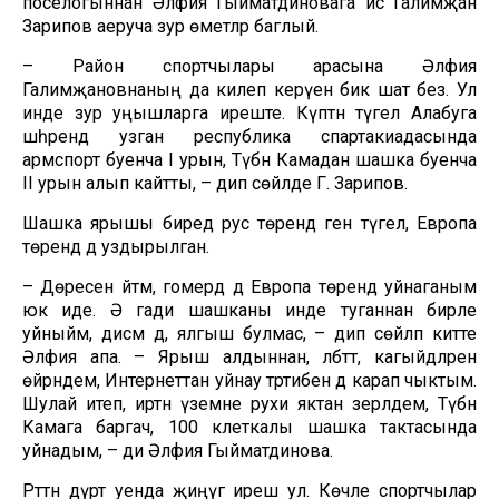
поселогыннан Әлфия Гыйматдиновага исә Галимҗан
Зарипов аеруча зур өметләр баглый.
– Район спортчылары арасына Әлфия
Галимҗановнаның да килеп керүенә бик шат без. Ул
инде зур уңышларга иреште. Күптән түгел Алабуга
шәһәрендә узган республика спартакиадасында
армспорт буенча I урын, Түбән Камадан шашка буенча
II урын алып кайтты, – дип сөйләде Г. Зарипов.
Шашка ярышы биредә рус төрендә генә түгел, Европа
төрендә дә уздырылган.
– Дөресен әйтәм, гомердә дә Европа төрендә уйнаганым
юк иде. Ә гади шашканы инде туганнан бирле
уйныйм, дисәм дә, ялгыш булмас, – дип сөйләп китте
Әлфия апа. – Ярыш алдыннан, әлбәттә, кагыйдәләрен
өйрәндем, Интернеттан уйнау тәртибен дә карап чыктым.
Шулай итеп, иртән үземне рухи яктан әзерләдем, Түбән
Камага баргач, 100 клеткалы шашка тактасында
уйнадым, – ди Әлфия Гыйматдинова.
Рәттән дүрт уенда җиңүгә ирешә ул. Көчле спортчылар