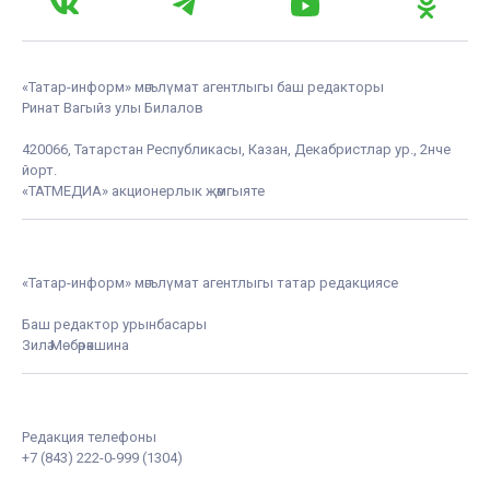
«Татар-информ» мәгълүмат агентлыгы баш редакторы
Ринат Вагыйз улы Билалов
420066, Татарстан Республикасы, Казан, Декабристлар ур., 2нче
йорт.
«ТАТМЕДИА» акционерлык җәмгыяте
«Татар-информ» мәгълүмат агентлыгы татар редакциясе
Баш редактор урынбасары
Зилә Мөбәрәкшина
Редакция телефоны
+7 (843) 222-0-999 (1304)