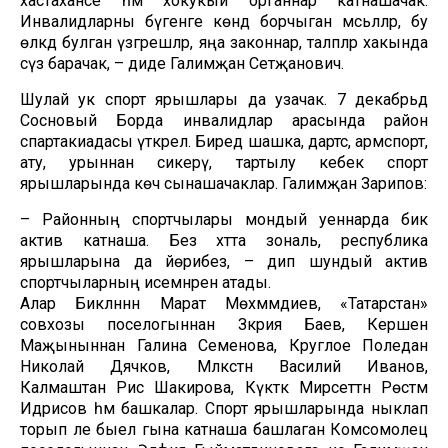
хастаханәсе һәм хокукый органнар катнашачак.
Инвалидларны бүгенге көндә борчыган мәсьәләләр, бу
өлкәдә булган үзгәрешләр, яңа законнар, таләпләр хакында
сүз барачак, – диде Галимҗан Сәетҗанович.
Шулай ук спорт ярышлары да узачак. 7 декабрьдә
Сосновый Борда инвалидлар арасында район
спартакиадасы үткәрелә. Биредә шашка, дартс, армспорт,
ату, урыннан сикерү, тартылу кебек спорт
ярышларында көч сынашачаклар. Галимҗан Зарипов:
– Районның спортчылары мондый уеннарда бик
актив катнаша. Без хәтта зональ, республика
ярышларына да йөрибез, – дип шундый актив
спортчыларның исемнәрен атады.
Алар Бикләннән Марат Мөхәммәдиев, «Татарстан»
совхозы поселогыннан Зәкәрия Баев, Керәшен
Маҗыныннан Галина Семенова, Круглое Поледан
Николай Дячков, Мәләкәстән Василий Иванов,
Калмаштан Рәисә Шакирова, Күктәк Мирсәеттән Рөстәм
Идрисов һәм башкалар. Спорт ярышларында ныклап
торып әле быел гына катнаша башлаган Комсомолец