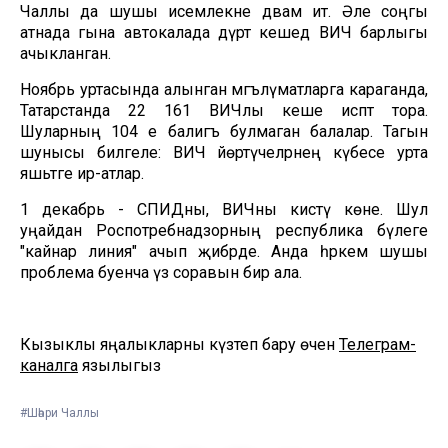
Чаллы да шушы исемлекне дәвам итә. Әле соңгы
атнада гына автокалада дүрт кешедә ВИЧ барлыгы
ачыкланган.
Ноябрь уртасында алынган мәгълүматларга караганда,
Татарстанда 22 161 ВИЧлы кеше исәптә тора.
Шуларның 104 е балигъ булмаган балалар. Тагын
шунысы билгеле: ВИЧ йөртүчеләрнең күбесе урта
яшьтәге ир-атлар.
1 декабрь - СПИДны, ВИЧны кисәтү көне. Шул
уңайдан Роспотребнадзорның республика бүлеге
"кайнар линия" ачып җибәрде. Анда һәркем шушы
проблема буенча үз соравын бирә ала.
Кызыклы яңалыкларны күзәтеп бару өчен
Телеграм-
каналга
язылыгыз
#Шәһри Чаллы