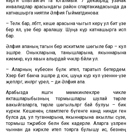
кергән олыгайгач та югалмый. 7 декабрьдә узачак
инвалидлар арасындагы район спартакиадасында да
катнашырга ниятли Әлфия Гыйматдинова:
– Теләк бар, әлбәттә, кеше арасына чыгып керү ул бит үзе
бер ял, үзе бер аралашу. Шуңа күрә катнашырга исәп
бар.
Әлфия апаның тагын бер искитмәле шөгыле бар – кул
эшләре. Оныкларына, танышларына, якыннарына
киемнәр, күз явын алырдай чәчәкләр бәйли ул.
– Аларның күбесен бүләк итеп, таратып бетердем.
Хәзер бит бакча эшләре дә юк, шуңа күрә кул үзеннән-үзе
җепләргә, инәләргә үрелә, – ди Әлфия апа.
Арабызда яшәгән мөмкинлекләре чикле
якташларыбызның тормышлары шулай төрле
вакыйгаларга, төрле шөгыльләргә бай булуы – бик
күркәм. Кешенең сәламәтлеге бүгенге көндә нинди генә
булса да, ул туганнарына, якыннарына акыллы сүзе,
тормыш тәҗрибәсе белән бик кадерле. Аларга үзләрен
чыннан да кирәкле итеп тоярга булышу исә, безнең