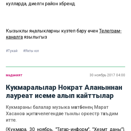
кулларда, диелгән район хәбәрендә.
Кызыклы яңалыкларны күзәтеп бару өчен
Телеграм-
каналга
язылыгыз
#Тукай
#Якты юл
мәдәният
30 ноябрь 2017 04:00
Кукмаралылар Нократ Аланыннан
лауреат исеме алып кайттылар
Кукмараны балалар музыка мәктәбенең Марат
Хасанов җитәкчелегендәге тынлы оркестр тәкъдим
итте.
(Кукмара, 30 ноябрь, "Татар-информ",
"Хезмәт даны"
).