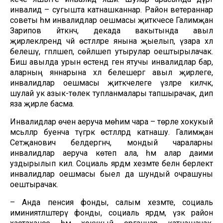
инвалид – сугышта катнашканнар. Район ветераннар
советы һәм инвалидлар оешмасы җитәкчесе Галимҗан
Зарипов әйткәнчә, декада вакытында авыл
җирлекләрендә чәй өстәлләре янына җыелып, үзара хәл
белешү, гәпләшеп, сөйләшеп утырулар оештырылачак.
Биш авылда урын өстендә генә ятучы инвалидлар бар,
аларның яннарына хәл белешергә авыл җирлеге,
инвалидлар оешмасы җитәкчелеге үзләре киләчәк,
шулай ук азык-төлек тупланмалары тапшырачак, дип
яза җирле басма.
Инвалидлар өчен аеруча мөһим чара – төрле хокукый
мәсьәләләр буенча түгәрәк өстәлләрдә катнашу. Галимҗан
Сәетҗанович белдергәнчә, мондый чараларны
инвалидлар аеруча көтеп ала, һәм алар даими
уздырылып килә. Социаль ярдәм хезмәте белән берлектә
инвалидлар оешмасы быел да шундый очрашуны
оештырачак.
– Анда пенсия фонды, салым хезмәте, социаль
иминиятләштерү фонды, социаль ярдәм, үзәк район