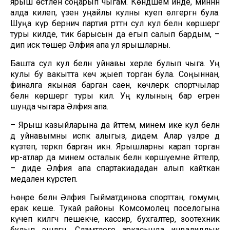
ярыш өстәленә соңарып чыгам. Көндәшем инде, миннән
алда килеп, үзенә уңайлы кулны куеп өлгергән була.
Шуңа күрә берничә партия рәттән сул кул белән көрәшергә
туры килде, тик барысын да егып салып бардым, –
дип искә төшерә Әлфия апа ул ярышларны.
Башта сул кул белән уйнавы хәерле булып чыга. Уң
кулы бу вакытта көч җыеп торган була. Соңыннан,
финалга якыная барган саен, көчлерәк спортчылар
белән көрәшергә туры килә. Уң кулының бар егәрен
шунда чыгара Әлфия апа.
– Ярыш казыйларына да әйттем, минем ике кул белән
дә уйнавымны исәпкә алыгыз, дидем. Алар үзләре дә
күзәтеп, теркәп барган икән. Ярышларны карап торган
ир-атлар да минем осталык белән көрәшүемне әйттеләр,
– диде Әлфия апа спартакиададан алып кайткан
медален күрсәтеп.
Һөнәре белән Әлфия Гыйматдинова спорттан, гомумән,
ерак кеше. Тукай районы Комсомолец поселогына
күчеп килгәч пешекче, кассир, бухгалтер, зоотехник
булып эшләгән. Сәламәтлеге аркасында инвалидлык