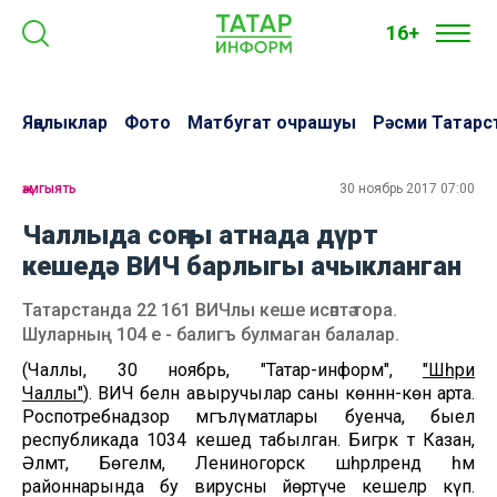
16+
Яңалыклар
Фото
Матбугат очрашуы
Рәсми Татарс
җәмгыять
30 ноябрь 2017 07:00
Чаллыда соңгы атнада дүрт
кешедә ВИЧ барлыгы ачыкланган
Татарстанда 22 161 ВИЧлы кеше исәптә тора.
Шуларның 104 е - балигъ булмаган балалар.
(Чаллы, 30 ноябрь, "Татар-информ",
"Шәһри
Чаллы"
). ВИЧ белән авыручылар саны көннән-көн арта.
Роспотребнадзор мәгълүматлары буенча, быел
республикада 1034 кешедә табылган. Бигрәк тә Казан,
Әлмәт, Бөгелмә, Лениногорск шәһәрләрендә һәм
районнарында бу вирусны йөртүче кешеләр күп.