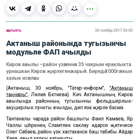
җәмгыять
30 ноябрь 2017 06:00
Актаныш районында тугызынчы
модульле ФАП ачылды
Киров авылы –район үзәгеннән 35 чакрым ераклыкта
урнашкан Киров җирлегенә карый. Биредә 1000гә якын
халык исәпләнә.
(Актаныш, 30 ноябрь, "Татар-информ",
"Актаныш
таңнары",
Лилия Бәхтиева). Кичә Актанышның Киров
авылында районның тугызынчы фельдшерлык-
акушерлык пункты ачылды, дип яза җирле басма.
Тантаналы чарада район башлыгы Фаил Камаев, Яр
Чаллы шәһәренең Сәламәтлек саклау идарәсе җитәкчесе
Олег Сабаев, район үзәк хастаханәсе баш табибы Айдар
Хаев, авыл халкы катнашты.