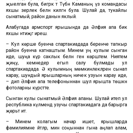
җыелган була, бигрәк тә Түбән Каманың үз командасы
яхшы әзерлек белән килгән була. Шулай да, тукайлы
сынатмый, район данын яклый.
Алабугада армспорт ярышында да Әлфия апа бик
яхшы нәтиҗәгә ирешә.
– Кул көрәше буенча спартакиадада беренче тапкыр
район буенча катнаштым. Минем уң кулым сынган
иде, шуңа күрә саклык белән генә көрәштем. Ниятем
җиңү, кемнедер егып салу булмады ул
спартакиадада. Ә кулымның мөмкинлекләрен сынап
карау, шундый ярышларның ничек узуын карау иде,
– дип Әлфия апа телефоныннан шул ярышта төшкән
фотоларны күрсәтте.
Сынган кулы сынатмый Әлфия апаны. Шулай итеп ул
республика күләмендә узучы спартакиадага да барырга
җөрьәт итә.
– Минем колагым начар ишетә, ярышларда
фамилиямне әйтәләр, мин соңыннан гына аңлап алам,