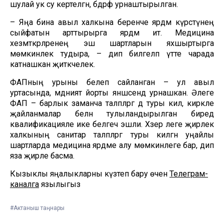
шулай ук су кертелгән, бәдрәф урнаштырылган.
– Яңа бина авыл халкына беренче ярдәм күрсәтүнең
сыйфатын арттырырга ярдәм итә. Медицина
хезмәткәрләренең эш шартларын яхшыртырга
мөмкинлек тудыра, – дип билгеләп үтте чарада
катнашкан җитәкчелек.
ФАПның урыны белеп сайланган – ул авыл
уртасында, мәдәният йорты янәшәсендә урнашкан. Әлеге
ФАП – барлык заманча таләпләргә дә туры килә, кирәкле
җайланмалар белән тулыландырылган биредә
квалификацияле ике белгеч эшли. Хәзер әлеге җирлек
халкының санитар таләпләргә туры килгән уңайлы
шартларда медицина ярдәме алу мөмкинлеге бар, дип
яза җирле басма.
Кызыклы яңалыкларны күзәтеп бару өчен
Телеграм-
каналга
язылыгыз
#Актаныш таңнары