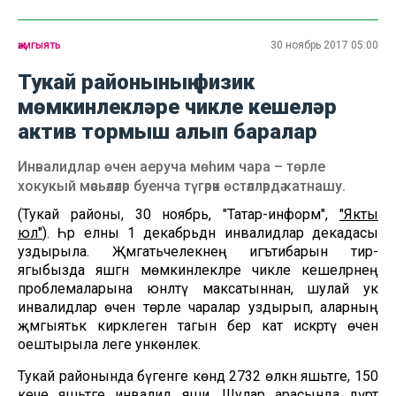
җәмгыять
30 ноябрь 2017 05:00
Тукай районының физик
мөмкинлекләре чикле кешеләр
актив тормыш алып баралар
Инвалидлар өчен аеруча мөһим чара – төрле
хокукый мәсьәләләр буенча түгәрәк өстәлләрдә катнашу.
(Тукай районы, 30 ноябрь, "Татар-информ",
"Якты
юл"
). Һәр елны 1 декабрьдән инвалидлар декадасы
уздырыла. Җәмәгатьчелекнең игътибарын тирә-
ягыбызда яшәгән мөмкинлекләре чикле кешеләрнең
проблемаларына юнәлтү максатыннан, шулай ук
инвалидлар өчен төрле чаралар уздырып, аларның
җәмгыятькә кирәклеген тагын бер кат искәртү өчен
оештырыла әлеге ункөнлек.
Тукай районында бүгенге көндә 2732 өлкән яшьтәге, 150
кече яшьтәге инвалид яши. Шулар арасында дүрт