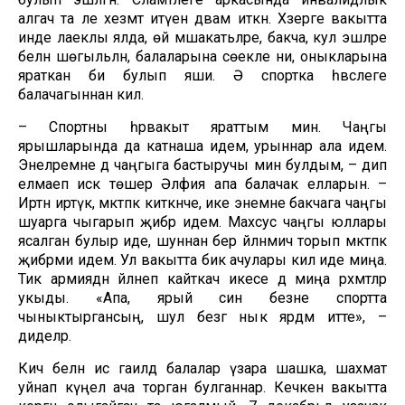
алгач та әле хезмәт итүен дәвам иткән. Хәзерге вакытта
инде лаеклы ялда, өй мәшакатьләре, бакча, кул эшләре
белән шөгыльләнә, балаларына сөекле әни, оныкларына
яраткан әби булып яши. Ә спортка һәвәслеге
балачагыннан килә.
– Спортны һәрвакыт яраттым мин. Чаңгы
ярышларында да катнаша идем, урыннар ала идем.
Энеләремне дә чаңгыга бастыручы мин булдым, – дип
елмаеп искә төшерә Әлфия апа балачак елларын. –
Иртән иртүк, мәктәпкә киткәнче, ике энемне бакчага чаңгы
шуарга чыгарып җибәрә идем. Махсус чаңгы юллары
ясалган булыр иде, шуннан бер әйләнмичә торып мәктәпкә
җибәрми идем. Ул вакытта бик ачулары килә иде миңа.
Тик армиядән әйләнеп кайткач икесе дә миңа рәхмәтләр
укыды. «Апа, ярый син безне спортта
чыныктыргансың, шул безгә нык ярдәм итте», –
диделәр.
Кич белән исә гаиләдә балалар үзара шашка, шахмат
уйнап күңел ача торган булганнар. Кечкенә вакытта