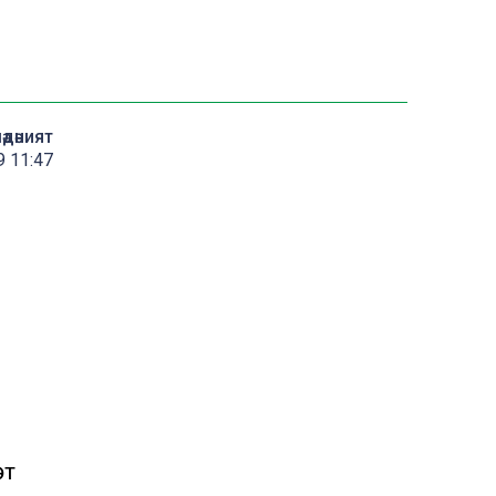
әдәният
 11:47
әт