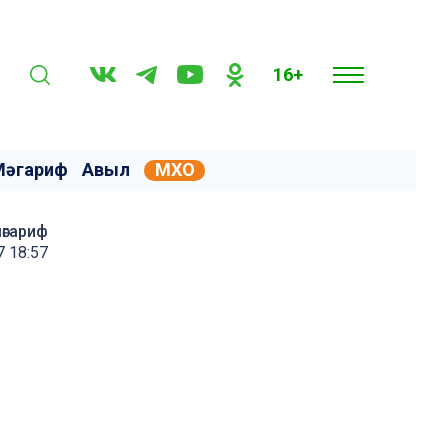
16+
Мәгариф
Авыл
МХО
мәгариф
7 18:57