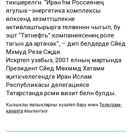
тикшерелгән. “Иран һәм Россиянең
ягулык–энергетика комплексы
өлкәсендә хезмәттәшлекне
активлаштырырга теләвеннән чыгып, бу
эштә “Татнефть” компаниясенең роле
тагын да артачак”, – дип белдерде Сәйед
Мәхмүд Реза Сәҗәди.
Искәртеп узабыз, 2001 елның мартында
Президент Сәйед Мөхәммәд Хатами
җитәкчелегендәге Иран Ислам
Республикасы делегациясе
Татарстанда рәсми визит белән булды.
Кызыклы яңалыкларны күзәтеп бару өчен
Телеграм-
каналга
язылыгыз