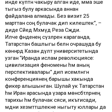
инде күптән чакыру алган иде, әмма эше
тыгыз булу аркасында аннан
файдалана алмады. Без визит 25
марттан соң булачак дип килештек”, –
диде Сәйед Мәхмүд Реза Сәҗәди.
Илче әфәнденең сүзләренә караганда,
Татарстан башлыгы белән очрашуда бу
көннәрдә Казан дәүләт университетында
узган “Иранда ислам революциясе:
цивилизация феномены һәм аның
перспективалары” дип исемләнгән
конференциянең барышы хакында
фикер алышынган. Шулай ук Татарстан
һәм Иран арасында үзара мөнәсәбәтләрнең
тарихы һәм булачак сәяси, икътисади,
мәдәни хезмәттәшлекне ныгыту юллары да