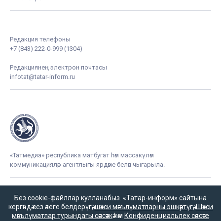
Редакция телефоны
+7 (843) 222-0-999 (1304)
Редакциянең электрон почтасы
infotat@tatar-inform.ru
«Татмедиа» республика матбугат һәм массакүләм
коммуникацияләр агентлыгы ярдәме белән чыгарыла.
Без cookie-файллар кулланабыз. «Татар-информ» сайтына
16+
кергәндә сез әлеге белдерүгә,
шәхси мәгълүматларны эшкәртүгә
,
Шәхси
мәгълүматлар турындагы сәясәткә
һәм
Конфиденциальлек сәясәте