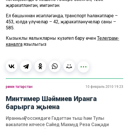
җәрәхәтләнгән, имгәнгән.
Ел башыннан исәпләгәндә, транспорт һәлакәтләре –
453, юлда үлүчеләр – 42, җәрәхәтләнүчеләр саны –
585.
Кызыклы яңалыкларны күзәтеп бару өчен
Телеграм-
каналга
язылыгыз
рәсми татарстан
10 февраль 2010 19:23
Минтимер Шәймиев Иранга
барырга җыена
Иранның Россиядәге Гадәттән тыш һәм Тулы
вәкаләтле илчесе Сәйед Мәхмүд Реза Сәҗәди