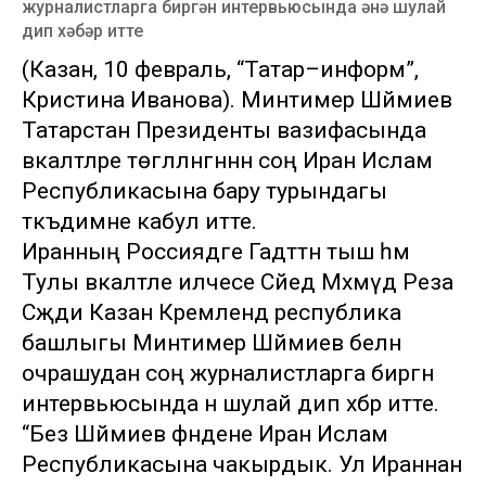
журналистларга биргән интервьюсында әнә шулай
дип хәбәр итте
(Казан, 10 февраль, “Татар–информ”,
Кристина Иванова). Минтимер Шәймиев
Татарстан Президенты вазифасында
вәкаләтләре төгәлләнгәннән соң Иран Ислам
Республикасына бару турындагы
тәкъдимне кабул итте.
Иранның Россиядәге Гадәттән тыш һәм
Тулы вәкаләтле илчесе Сәйед Мәхмүд Реза
Сәҗәди Казан Кремлендә республика
башлыгы Минтимер Шәймиев белән
очрашудан соң журналистларга биргән
интервьюсында әнә шулай дип хәбәр итте.
“Без Шәймиев әфәндене Иран Ислам
Республикасына чакырдык. Ул Ираннан