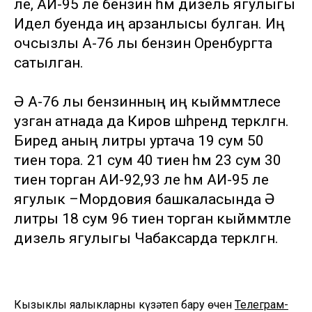
ле, АИ-95 ле бензин һәм дизель ягулыгы
Идел буенда иң арзанлысы булган. Иң
очсызлы А-76 лы бензин Оренбургта
сатылган.
Ә А-76 лы бензинның иң кыйммәтлесе
узган атнада да Киров шәһәрендә теркәлгән.
Биредә аның литры уртача 19 сум 50
тиен тора. 21 сум 40 тиен һәм 23 сум 30
тиен торган АИ-92,93 ле һәм АИ-95 ле
ягулык –Мордовия башкаласында Ә
литры 18 сум 96 тиен торган кыйммәтле
дизель ягулыгы Чабаксарда теркәлгән.
Кызыклы яңалыкларны күзәтеп бару өчен
Телеграм-