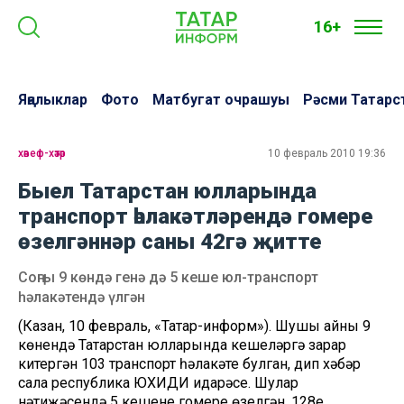
16+
Яңалыклар
Фото
Матбугат очрашуы
Рәсми Татарс
хәвеф-хәтәр
10 февраль 2010 19:36
Быел Татарстан юлларында
транспорт һәлакәтләрендә гомере
өзелгәннәр саны 42гә җитте
Соңгы 9 көндә генә дә 5 кеше юл-транспорт
һәлакәтендә үлгән
(Казан, 10 февраль, «Татар-информ»). Шушы айның 9
көнендә Татарстан юлларында кешеләргә зарар
китергән 103 транспорт һәлакәте булган, дип хәбәр
сала республика ЮХИДИ идарәсе. Шулар
нәтиҗәсендә 5 кешенең гомере өзелгән, 128е