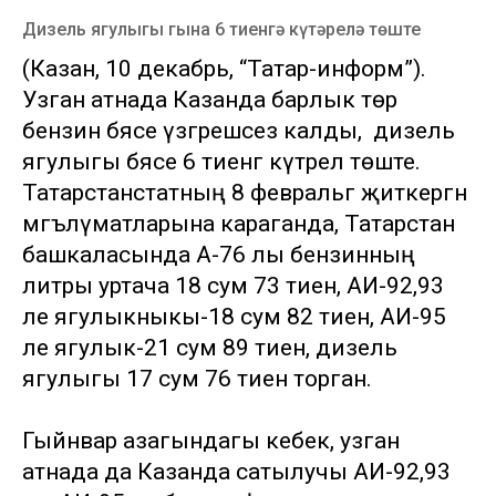
Дизель ягулыгы гына 6 тиенгә күтәрелә төште
(Казан, 10 декабрь, “Татар-информ”).
Узган атнада Казанда барлык төр
бензин бәясе үзгәрешсез калды, ә дизель
ягулыгы бәясе 6 тиенгә күтәрелә төште.
Татарстанстатның 8 февральгә җиткергән
мәгълүматларына караганда, Татарстан
башкаласында А-76 лы бензинның
литры уртача 18 сум 73 тиен, АИ-92,93
ле ягулыкныкы-18 сум 82 тиен, АИ-95
ле ягулык-21 сум 89 тиен, дизель
ягулыгы 17 сум 76 тиен торган.
Гыйнвар азагындагы кебек, узган
атнада да Казанда сатылучы АИ-92,93