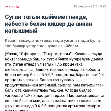
икътисад
10 февраль 2010 19:20
Суган тагын кыйммәтләнде,
кәбестә белән кишер дә аннан
калышмый
Казанның сәүдә нокталарында узган атнада булган
төп бәяләр үзгәреше шуннан гыйбарәт
(Казан, 10 февраль, “Татар-информ”). Казанның сәүдә
нокталарында башлы суган бәясе күтәрелүен дәвам
итә. Узган атнада ул тагын 17,6 процентка
кыйммәтләнгән. Башка төр яшелчәләрдән, кәбестә
белән кишер бәясе 5,5-6,2 процентка, бәрәңгенеке-1,4
процентка арткан. Башка төр туклану
продуктларыннан атланмай, сырлар һәм катырылган
балык та кыйммәтләнә төшкән. Аларда бәяләр
үзгәреше 1,3-2,2 процент тирәсе. Пастеризацияләнгән
сөт, көнбагыш мае, дөге ярмасы, шикәр комы өчен
дә узган атнада 0,4-0,8 процентка артыграк түләргә