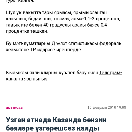
туры килгән.
Шул ук вакытта тары ярмасы, ярымысланган
казылык, бодай оны, токмач, алма-1,1-2 процентка,
тавык ите белән 40 градуслы аракы бәясе 0,4
процентка төшкән.
Бу мәгълүматларны Дәүләт статистикасы федераль
хезмәтенең ТР идарәсе ирештерде.
Кызыклы яңалыкларны күзәтеп бару өчен
Телеграм-
каналга
язылыгыз
икътисад
10 февраль 2010 19:08
Узган атнада Казанда бензин
бәяләре үзгәрешсез калды