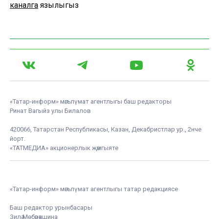
каналга
язылыгыз
«Татар-информ» мәгълүмат агентлыгы баш редакторы
Ринат Вагыйз улы Билалов
420066, Татарстан Республикасы, Казан, Декабристлар ур., 2нче
йорт.
«ТАТМЕДИА» акционерлык җәмгыяте
«Татар-информ» мәгълүмат агентлыгы татар редакциясе
Баш редактор урынбасары
Зилә Мөбәрәкшина