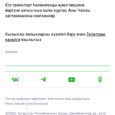
Юл-транспорт һәлакәтендә җиңел машина
йөртүче хатын-кыз зыян күргән. Аны Чаллы
хастаханәсенә озатканнар.
Кызыклы яңалыкларны күзәтеп бару өчен
Телеграм-
каналга
язылыгыз
#авария
«Татар-информ» мәгълүмат агентлыгы баш редакторы
Ринат Вагыйз улы Билалов
420066, Татарстан Республикасы, Казан, Декабристлар ур., 2нче