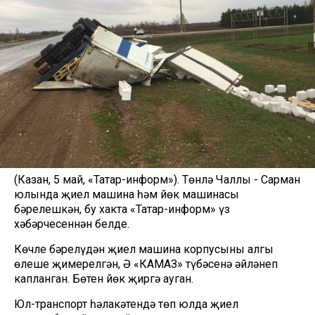
(Казан, 5 май, «Татар-информ»). Төнлә Чаллы - Сарман
юлында җиңел машина һәм йөк машинасы
бәрелешкән, бу хакта «Татар-информ» үз
хәбәрчесеннән белде.
Көчле бәрелүдән җиңел машина корпусының алгы
өлеше җимерелгән, Ә «КАМАЗ» түбәсенә әйләнеп
капланган. Бөтен йөк җиргә ауган.
Юл-транспорт һәлакәтендә төп юлда җиңел