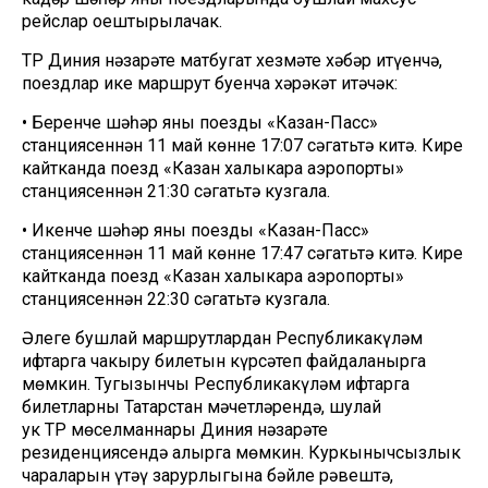
рейслар оештырылачак.
ТР Диния нәзарәте матбугат хезмәте хәбәр итүенчә,
поездлар ике маршрут буенча хәрәкәт итәчәк:
• Беренче шәһәр яны поезды «Казан-Пасс»
станциясеннән 11 май көнне 17:07 сәгатьтә китә. Кире
кайтканда поезд «Казан халыкара аэропорты»
станциясеннән 21:30 сәгатьтә кузгала.
• Икенче шәһәр яны поезды «Казан-Пасс»
станциясеннән 11 май көнне 17:47 сәгатьтә китә. Кире
кайтканда поезд «Казан халыкара аэропорты»
станциясеннән 22:30 сәгатьтә кузгала.
Әлеге бушлай маршрутлардан Республикакүләм
ифтарга чакыру билетын күрсәтеп файдаланырга
мөмкин. Тугызынчы Республикакүләм ифтарга
билетларны Татарстан мәчетләрендә, шулай
ук ТР мөселманнары Диния нәзарәте
резиденциясендә алырга мөмкин. Куркынычсызлык
чараларын үтәү зарурлыгына бәйле рәвештә,