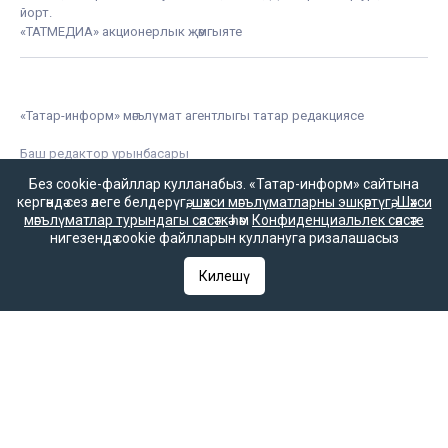
йорт.
«ТАТМЕДИА» акционерлык җәмгыяте
«Татар-информ» мәгълүмат агентлыгы татар редакциясе
Баш редактор урынбасары
Зилә Мөбәрәкшина
Без cookie-файллар кулланабыз. «Татар-информ» сайтына
кергәндә сез әлеге белдерүгә,
шәхси мәгълүматларны эшкәртүгә
,
Шәхси
мәгълүматлар турындагы сәясәткә
һәм
Конфиденциальлек сәясәте
нигезендә cookie файлларын куллануга ризалашасыз
Редакция телефоны
Килешү
+7 (843) 222-0-999 (1304)
Редакциянең электрон почтасы
infotat@tatar-inform.ru