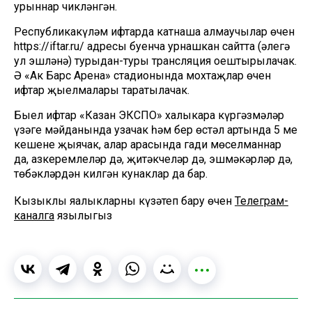
урыннар чикләнгән.
Республикакүләм ифтарда катнаша алмаучылар өчен
https://iftar.ru/ адресы буенча урнашкан сайтта (әлегә
ул эшләнә) турыдан-туры трансляция оештырылачак.
Ә «Ак Барс Арена» стадионында мохтаҗлар өчен
ифтар җыелмалары таратылачак.
Быел ифтар «Казан ЭКСПО» халыкара күргәзмәләр
үзәге мәйданында узачак һәм бер өстәл артында 5 мең
кешене җыячак, алар арасында гади мөселманнар
да, азкеремлеләр дә, җитәкчеләр дә, эшмәкәрләр дә,
төбәкләрдән килгән кунаклар да бар.
Кызыклы яңалыкларны күзәтеп бару өчен
Телеграм-
каналга
язылыгыз