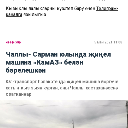
Кызыклы яңалыкларны күзәтеп бару өчен
Телеграм-
каналга
язылыгыз
хәвеф-хәтәр
5 май 2021 11:08
Чаллы- Сарман юлында җиңел
машина «КамАЗ» белән
бәрелешкән
Юл-транспорт һәлакәтендә җиңел машина йөртүче
хатын-кыз зыян күргән, аны Чаллы хастаханәсенә
озатканнар.