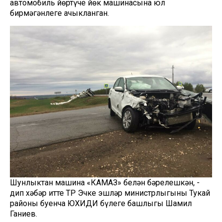
автомобиль йөртүче йөк машинасына юл
бирмәгәнлеге ачыкланган.
Шунлыктан машина «КАМАЗ» белән бәрелешкән, -
дип хәбәр итте ТР Эчке эшләр министрлыгының Тукай
районы буенча ЮХИДИ бүлеге башлыгы Шамил
Ганиев.