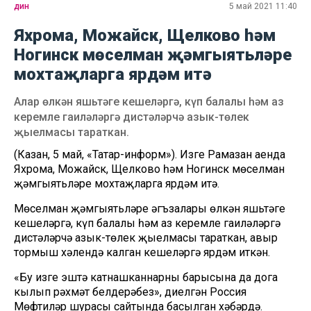
дин
5 май 2021 11:40
Яхрома, Можайск, Щелково һәм
Ногинск мөселман җәмгыятьләре
мохтаҗларга ярдәм итә
Алар өлкән яшьтәге кешеләргә, күп балалы һәм аз
керемле гаиләләргә дистәләрчә азык-төлек
җыелмасы тараткан.
(Казан, 5 май, «Татар-информ»). Изге Рамазан аенда
Яхрома, Можайск, Щелково һәм Ногинск мөселман
җәмгыятьләре мохтаҗларга ярдәм итә.
Мөселман җәмгыятьләре әгъзалары өлкән яшьтәге
кешеләргә, күп балалы һәм аз керемле гаиләләргә
дистәләрчә азык-төлек җыелмасы тараткан, авыр
тормыш хәлендә калган кешеләргә ярдәм иткән.
«Бу изге эштә катнашканнарның барысына да дога
кылып рәхмәт белдерәбез», диелгән Россия
Мөфтиләр шурасы сайтында басылган хәбәрдә.