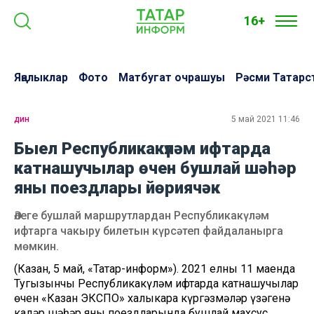
16+
Яңалыклар
Фото
Матбугат очрашуы
Рәсми Татарс
дин
5 май 2021 11:46
Быел Республикакүләм ифтарда
катнашучылар өчен бушлай шәһәр
яны поездлары йөриячәк
Әлеге бушлай маршрутлардан Республикакүләм
ифтарга чакыру билетын күрсәтеп файдаланырга
мөмкин.
(Казан, 5 май, «Татар-информ»). 2021 елның 11 маенда
Тугызынчы Республикакүләм ифтарда катнашучылар
өчен «Казан ЭКСПО» халыкара күргәзмәләр үзәгенә
кадәр шәһәр яны поездларында бушлай махсус