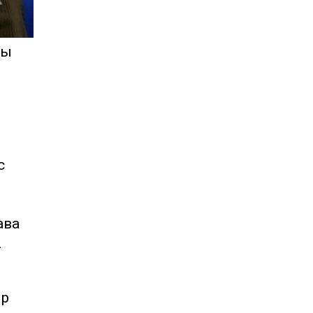
сы
с
ава
2
ыр