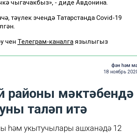
чкә чыгачакбыз», - диде Авдонина.
чә, тәүлек эчендә Татарстанда Covid-19
лгән.
 өчен
Телеграм-каналга
язылыгыз
фән һәм м
18 ноябрь 202
й районы мәктәбендә
туны таләп итә
ры һәм укытучылары ашханәдә 12