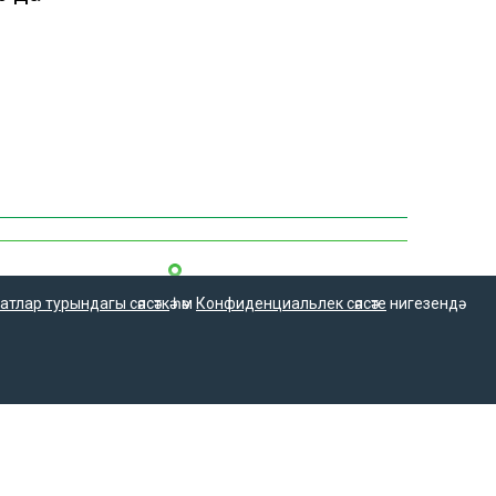
атлар турындагы сәясәткә
һәм
Конфиденциальлек сәясәте
нигезендә
16+
Әлеге ресурста
спублика матбугат
16+ категорияләренә
м коммуникацияләр
керүче мәгълүмат
ме белән