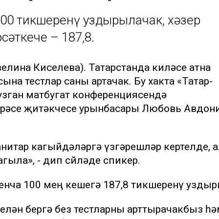
200 тикшеренү уздырылачак, хәзер
сәткече – 187,8.
велина Киселева). Татарстанда киләсе атна
ына тестлар саны артачак. Бу хакта «Татар-
зган матбугат конференциясендә
арәсе җитәкчесе урынбасары Любовь Авдон
нитар кагыйдәләргә үзгәрешләр кертелде, а
агыла», - дип сөйләде спикер.
енча 100 мең кешегә 187,8 тикшеренү уздыр
елән бергә без тестларны арттырачакбыз һә