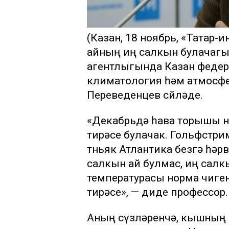
(Казан, 18 ноябрь, «Татар-
айның иң салкын булачагы 
агентлыгында Казан федер
климатология һәм атмосфе
Переведенцев сөйләде.
«Декабрьдә һава торышы но
тирәсе булачак. Гольфстрим
төньяк Атлантика безгә һә
салкын ай булмас, иң салк
температурасы норма чигендә
тирәсе», — диде профессор.
Аның сүзләренчә, кышның