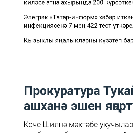
киләсе атна ахырында 200 күрсәтке
Элегрәк «Татар-информ» хәбәр иткән
инфекциясенә 7 мең 422 тест үткәре
Кызыклы яңалыкларны күзәтеп бару
Прокуратура Тука
ашханә эшен яңар
Кече Шилнә мәктәбе укучыла