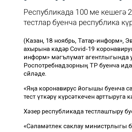
Республикада 100 мең кешегә 
тестлар буенча республика күр
(Казан, 18 ноябрь, Татар-информ», Э
ахырына кадәр Covid-19 коронавирус
информ» мәгълүмат агентлыгында у
Роспотребнадзорның ТР буенча ид
сөйләде.
«Яңа коронавирус йогышы буенча са
тест үткәрү күрсәткечен арттыруга к
Хәзер республикада тестлаштыру бу
«Сәламәтлек саклау министрлыгы б