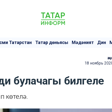
сми Татарстан
Татар дөньясы
Мәдәният
Дин
җә
18 ноябрь 202
ди булачагы билгеле
п көтелә.