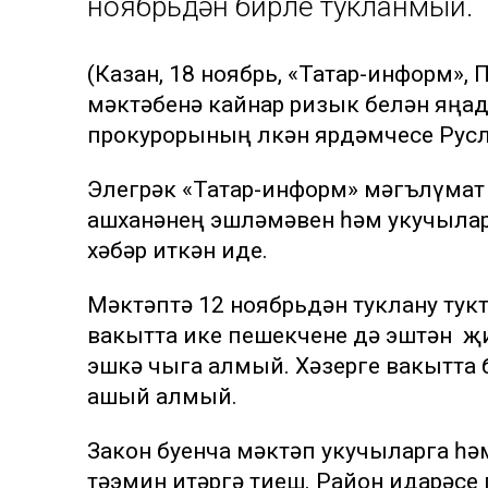
ноябрьдән бирле тукланмый.
(Казан, 18 ноябрь, «Татар-информ»,
мәктәбенә кайнар ризык белән яңад
прокурорының өлкән ярдәмчесе Русла
Элегрәк «Татар-информ» мәгълүмат
ашханәнең эшләмәвен һәм укучыла
хәбәр иткән иде.
Мәктәптә 12 ноябрьдән туклану тукт
вакытта ике пешекчене дә эштән җи
эшкә чыга алмый. Хәзерге вакытта
ашый алмый.
Закон буенча мәктәп укучыларга һә
тәэмин итәргә тиеш. Район идарәсе