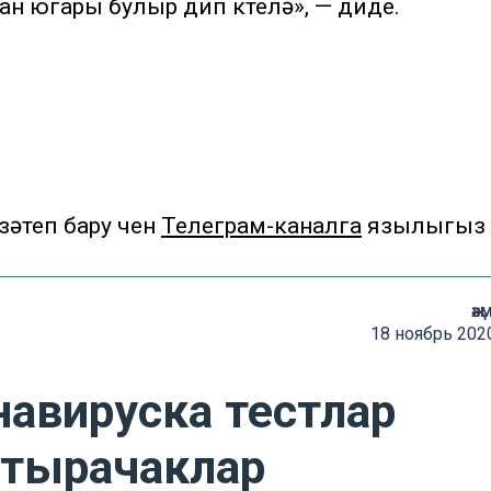
ан югары булыр дип көтелә», — диде.
теп бару өчен
Телеграм-каналга
язылыгыз
җә
18 ноябрь 202
навируска тестлар
ттырачаклар