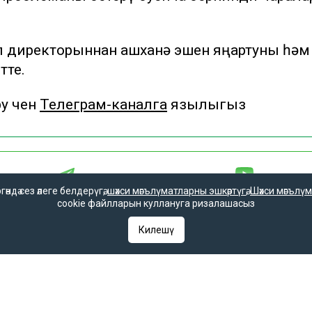
п директорыннан ашханә эшен яңартуны һәм
тте.
 өчен
Телеграм-каналга
язылыгыз
дә сез әлеге белдерүгә,
шәхси мәгълүматларны эшкәртүгә
,
Шәхси мәгълүм
cookie файлларын куллануга ризалашасыз
әгълүмат
Редакция телефоны
Килешү
редакциясе
+7 (843) 222-0-999 (1304)
ынбасары
Редакциянең электрон почтасы
«Татмедиа» ре
infotat@tatar-inform.ru
һәм массакүлә
агентлыгы ярдә