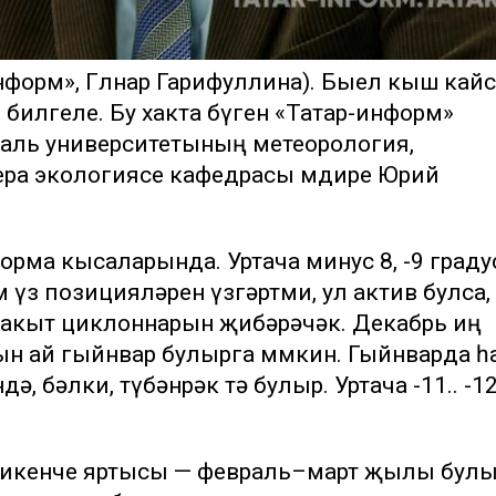
информ», Гөлнар Гарифуллина). Быел кыш кай
билгеле. Бу хакта бүген «Татар-информ»
аль университетының метеорология,
ра экологиясе кафедрасы мөдире Юрий
рма кысаларында. Уртача минус 8, -9 граду
 үз позицияләрен үзгәртми, ул актив булса,
рвакыт циклоннарын җибәрәчәк. Декабрь иң
ын ай гыйнвар булырга мөмкин. Гыйнварда һ
, бәлки, түбәнрәк тә булыр. Уртача -11.. -1
 икенче яртысы — февраль–март җылы бул