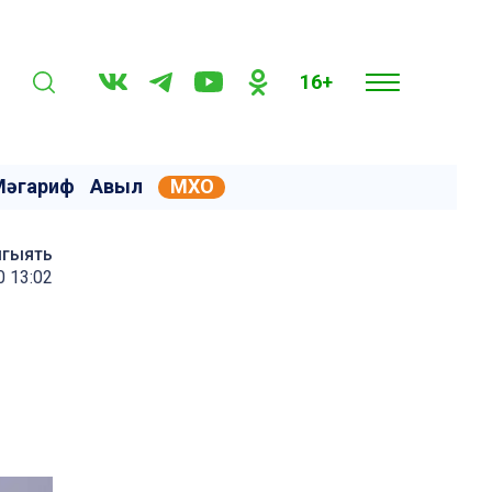
16+
Мәгариф
Авыл
МХО
мгыять
0 13:02