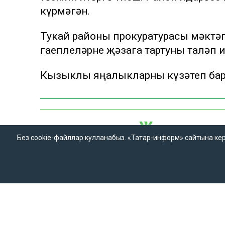
күрмәгән.
Тукай районы прокуратурасы мәктә
гаеплеләрне җәзага тартуны таләп и
Кызыклы яңалыкларны күзәтеп бару
Без cookie-файллар кулланабыз. «Татар-информ» сайтына кергән
«Татар-информ» мәгълүмат
«Татар-информ» м
агентлыгы баш редакторы
агентлыгы татар 
Ринат Вагыйз улы Билалов
Баш редактор ур
420066, Татарстан Республикасы,
Зилә Мөбәрәкшина
Казан, Декабристлар ур., 2нче йорт.
«ТАТМЕДИА» акционерлык