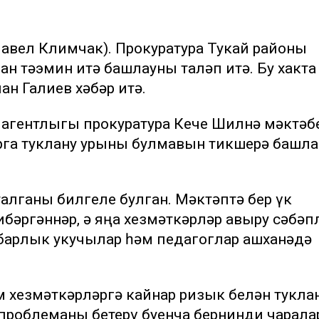
 Павел Климчак). Прокуратура Тукай районы
ан тәэмин итә башлауны таләп итә. Бу хакта
н Галиев хәбәр итә.
 агентлыгы прокуратура Кече Шилнә мәктәб
рга туклану урыны булмавын тикшерә башл
алганы билгеле булган. Мәктәптә бер үк
бәргәннәр, ә яңа хезмәткәрләр авыру сәбәп
 барлык укучылар һәм педагоглар ашханәдә
м хезмәткәрләргә кайнар ризык белән тукла
 проблеманы бетерү буенча бернинди чарала