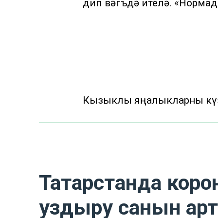
дип вәгъдә ителә. «Нормад
Кызыклы яңалыкларны күзә
Татарстанда коро
уздыру санын ар