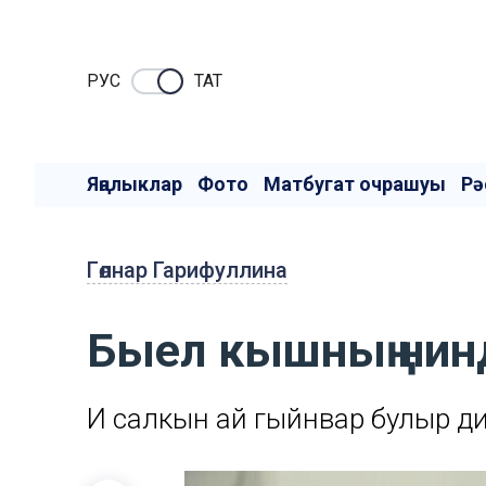
РУC
ТАТ
Яңалыклар
Фото
Матбугат очрашуы
Рә
Гөлнар Гарифуллина
Быел кышның нин
Иң салкын ай гыйнвар булыр ди