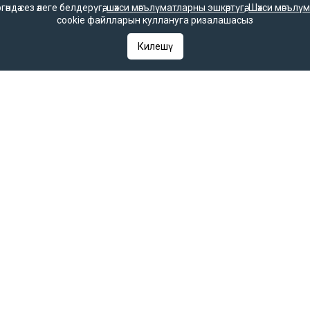
дә сез әлеге белдерүгә,
шәхси мәгълүматларны эшкәртүгә
,
Шәхси мәгълүм
cookie файлларын куллануга ризалашасыз
Килешү
ое в Федеральной службе по надзору в сфере связи, информационных т
 выдано Федеральной службой по надзору в сфере связи, информационны
ентство в Федеральной службе по надзору в сфере связи, информацио
С 77 – 67031 от 15.09.2016 года. В соответствии со статьей 23 Закон
ругим средством массовой информации гиперссылка на него обязатель