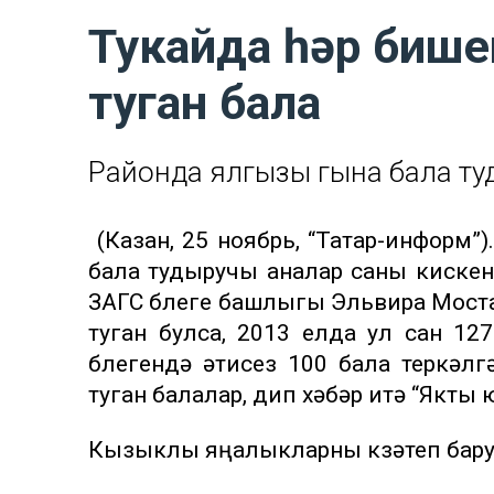
Тукайда һәр бише
туган бала
Районда ялгызы гына бала ту
(Казан, 25 ноябрь, “Татар-информ
бала тудыручы аналар саны кискен
ЗАГС бүлеге башлыгы Эльвира Моста
туган булса, 2013 елда ул сан 12
бүлегендә әтисез 100 бала теркәл
туган балалар, дип хәбәр итә “Якты
Кызыклы яңалыкларны күзәтеп бар