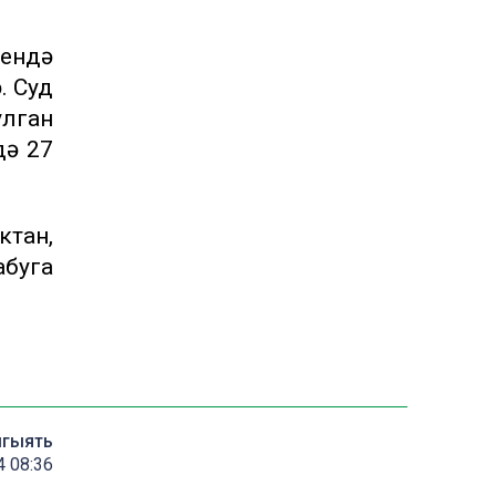
рендә
. Суд
улган
дә 27
ктан,
абуга
мгыять
4 08:36