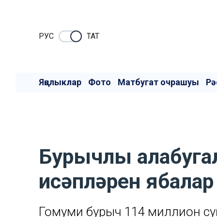
РУC
ТАТ
Яңалыклар
Фото
Матбугат очрашуы
Рә
Бурычлы алабуга
исәпләрен ябалар
Гомуми бурыч 114 миллион сум