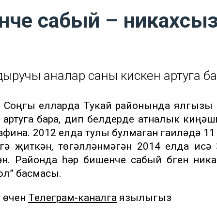
нче сабый – никахсы
дыручы аналар саны кискен артуга б
”). Соңгы елларда Тукай районында ялгызы
 артуга бара, дип белдерде атналык киңә
фина. 2012 елда тулы булмаган гаиләдә 11
7гә җиткән, төгәлләнмәгән 2014 елда исә
гән. Районда һәр бишенче сабый бүген ник
 юл” басмасы.
у өчен
Телеграм-каналга
язылыгыз