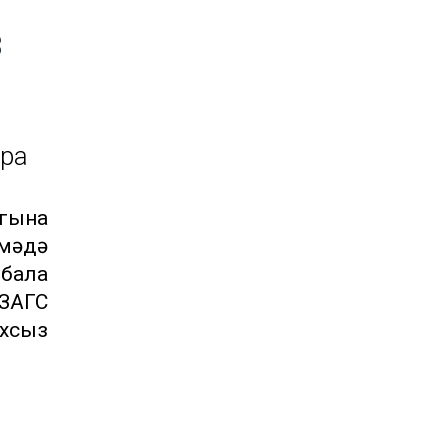
з
ара
 гына
шмәдә
 бала
 ЗАГС
ахсыз