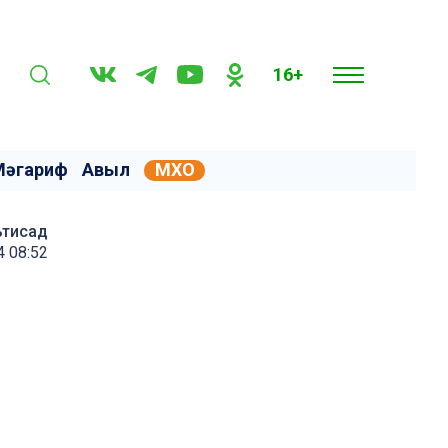
16+
Мәгариф
Авыл
МХО
ътисад
4 08:52