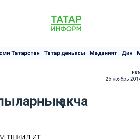
сми Татарстан
Татар дөньясы
Мәдәният
Дин
ик
25 ноябрь 201
лыларның акча
 тәшкил итә