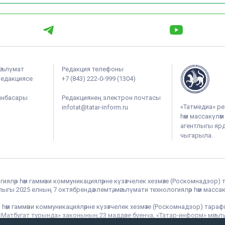
әгълүмат
Редакция телефоны
редакциясе
+7 (843) 222-0-999 (1304)
ынбасары
Редакциянең электрон почтасы
«Татмедиа» ре
infotat@tatar-inform.ru
һәм массакүлә
агентлыгы ярдә
чыгарыла.
гияләр һәм гаммәви коммуникацияләрне күзәтчелек хезмәте (Роскомнадзор) 
гы 2025 елның 7 октябрендә элемтә, мәгълүмати технологияләр һәм массак
 һәм гаммәви коммуникацияләрне күзәтчелек хезмәте (Роскомнадзор) тара
РФ «Матбугат турында» законының 23 маддәсе буенча, «Татар-информ» мә
 кую мәҗбүри.