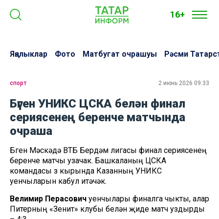
16+
Яңалыклар
Фото
Матбугат очрашуы
Рәсми Татарс
спорт
2 июнь 2026 09:33
Бүген УНИКС ЦСКА белән финал
сериясенең беренче матчында
очраша
Бүген Мәскәүдә ВТБ Бердәм лигасы финал сериясенең
беренче матчы узачак. Башкаланың ЦСКА
командасы үз кырында Казанның УНИКС
уенчыларын кабул итәчәк.
Велимир Перасович
уенчылары финалга чыкты, алар
Питерның «Зенит» клубы белән җиде матч уздырды