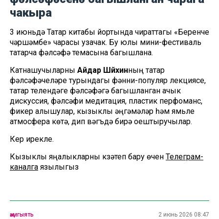
чакыра
3 июньдә Татар китабы йортында чираттагы «Беренче
чәршәмбе» чарасы узачак. Бу юлы мини-фестиваль
татарча фәлсәфә темасына багышлана.
Катнашучыларны
Айдар Шәйхин
ның татар
фәлсәфәчеләре турындагы фәнни-популяр лекциясе,
татар телендәге фәлсәфәгә багышланган ачык
дискуссия, фәлсәфи медитация, пластик перфоманс,
фикер алышулар, кызыклы әңгәмәләр һәм ямьле
атмосфера көтә, дип вәгъдә бирә оештыручылар.
Керү ирекле.
Кызыклы яңалыкларны күзәтеп бару өчен
Телеграм-
каналга
язылыгыз
җәмгыять
2 июнь 2026 08:47