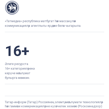
«Татар-информ» мәгълүмат агентлыгы татар редакциясе
Баш редактор урынбасары
Зилә Мөбәрәкшина
Редакция телефоны
+7 (843) 222-0-999 (1304)
Редакциянең электрон почтасы
infotat@tatar-inform.ru
«Татмедиа» республика матбугат һәм массакүләм
коммуникацияләр агентлыгы ярдәме белән чыгарыла.