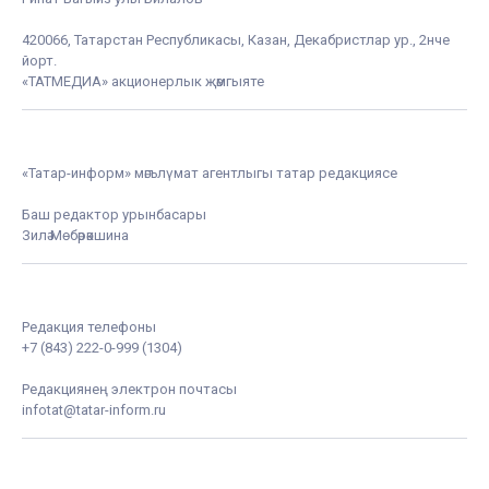
Тыюның үтәлешен Гадәттән тыш хәлләр министрлыгы
контрольдә тотачак.
Кызыклы яңалыкларны күзәтеп бару өчен
Телеграм-
каналга
язылыгыз
«Татар-информ» мәгълүмат агентлыгы баш редакторы
Ринат Вагыйз улы Билалов
420066, Татарстан Республикасы, Казан, Декабристлар ур., 2нче
йорт.
«ТАТМЕДИА» акционерлык җәмгыяте