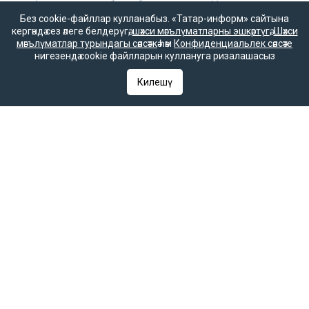
Без cookie-файллар кулланабыз. «Татар-информ» сайтына
16+
кергәндә сез әлеге белдерүгә,
шәхси мәгълүматларны эшкәртүгә
,
Шәхси
мәгълүматлар турындагы сәясәткә
һәм
Конфиденциальлек сәясәте
нигезендә cookie файлларын куллануга ризалашасыз
Әлеге ресурста
Килешү
16+ категорияләренә
керүче мәгълүмат
булырга мөмкин.
Татар-информ (Татар) Россиянең элемтә, мәгълүмати технологияләр
һәм гаммәви коммуникацияләрне күзәтчелек хезмәте (Роскомнадзор)
тарафыннан интернет басма буларак теркәлгән. Массакүләм
мәгълүмат чарасын теркәү турында ЭЛ № ФС 77-90202 таныклыгы
2025 елның 7 октябрендә элемтә, мәгълүмати технологияләр һәм
массакүләм коммуникацияләр өлкәсендә күзәтчелек итүче Федераль
хезмәт тарафыннан бирелгән.
«Татар-информ» Россиянең элемтә, мәгълүмати технологияләр һәм
гаммәви коммуникацияләрне күзәтчелек хезмәте (Роскомнадзор)
тарафыннан мәгълүмат агентлыгы буларак 15.09.2016 елда
теркәлгән. Гамәлдәге таныклык номеры – № ФС 77 – 67031. РФ