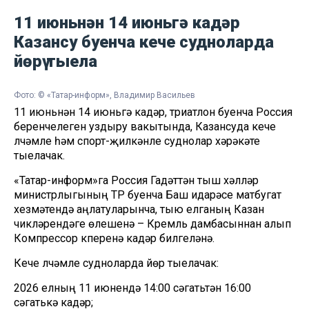
11 июньнән 14 июньгә кадәр
Казансу буенча кече судноларда
йөрү тыела
Фото: © «Татар-информ», Владимир Васильев