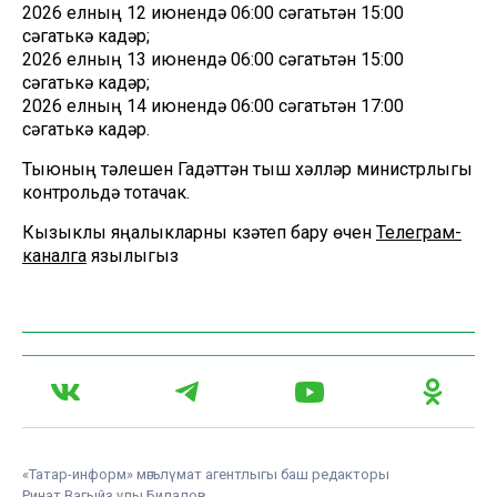
11 июньнән 14 июньгә кадәр, триатлон буенча Россия
беренчелеген уздыру вакытында, Казансуда кече
үлчәмле һәм спорт-җилкәнле суднолар хәрәкәте
тыелачак.
«Татар-информ»га Россия Гадәттән тыш хәлләр
министрлыгының ТР буенча Баш идарәсе матбугат
хезмәтендә аңлатуларынча, тыю елганың Казан
чикләрендәге өлешенә – Кремль дамбасыннан алып
Компрессор күперенә кадәр билгеләнә.
Кече үлчәмле судноларда йөрү тыелачак:
2026 елның 11 июнендә 14:00 сәгатьтән 16:00
сәгатькә кадәр;
2026 елның 12 июнендә 06:00 сәгатьтән 15:00
сәгатькә кадәр;
2026 елның 13 июнендә 06:00 сәгатьтән 15:00
сәгатькә кадәр;
2026 елның 14 июнендә 06:00 сәгатьтән 17:00
сәгатькә кадәр.