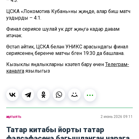
– 4:3.
ЦСКА «Локомотив Кубань»ны җиңде, алар биш матч
уздырды – 4:1.
Финал сериясе шулай ук дүрт җиңүгә кадәр дәвам
итәчәк.
Өстәп әйтик, ЦСКА белән УНИКС арасындагы финал
сериясенең беренче матчы бүген 19:30 да башлана.
Кызыклы яңалыкларны күзәтеп бару өчен
Телеграм-
каналга
язылыгыз
җәмгыять
2 июнь 2026 09:11
Татар китабы йорты татар
фәлсәфәсенә багышланган чарага