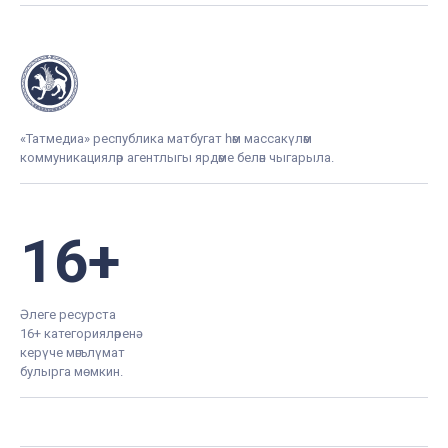
«Татмедиа» республика матбугат һәм массакүләм
коммуникацияләр агентлыгы ярдәме белән чыгарыла.
16+
Әлеге ресурста
16+ категорияләренә
керүче мәгълүмат
булырга мөмкин.