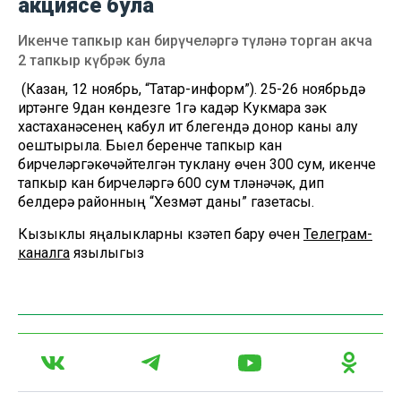
акциясе була
Икенче тапкыр кан бирүчеләргә түләнә торган акча
2 тапкыр күбрәк була
(Казан, 12 ноябрь, “Татар-информ”). 25-26 ноябрьдә
иртәнге 9дан көндезге 1гә кадәр Кукмара үзәк
хастаханәсенең кабул итү бүлегендә донор каны алу
оештырыла. Быел беренче тапкыр кан
бирүчеләргәкөчәйтелгән туклану өчен 300 сум, икенче
тапкыр кан бирүчеләргә 600 сум түләнәчәк, дип
белдерә районның “Хезмәт даны” газетасы.
Кызыклы яңалыкларны күзәтеп бару өчен
Телеграм-
каналга
язылыгыз