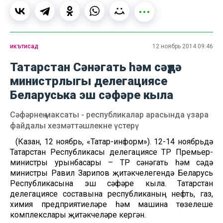
икътисад
12 ноябрь 2014 09:46
Татарстан Сәнәгать һәм сәүдә
министрлыгы делегациясе
Беларуська эш сәфәре кыла
Сәфәрнең максаты - республикалар арасында үзара
файдалы хезмәттәшлекне үстерү
(Казан, 12 ноябрь, «Татар-информ»). 12-14 ноябрьдә
Татарстан Республикасы делегациясе ТР Премьер-
министры урынбасары – ТР сәнәгать һәм сәүдә
министры Равил Зарипов җитәкчелегендә Беларусь
Республикасына эш сәфәре кыла. Татарстан
делегациясе составына республиканың нефть, газ,
химия предприятиеләре һәм машина төзелеше
комплекслары җитәкчеләре кергән.