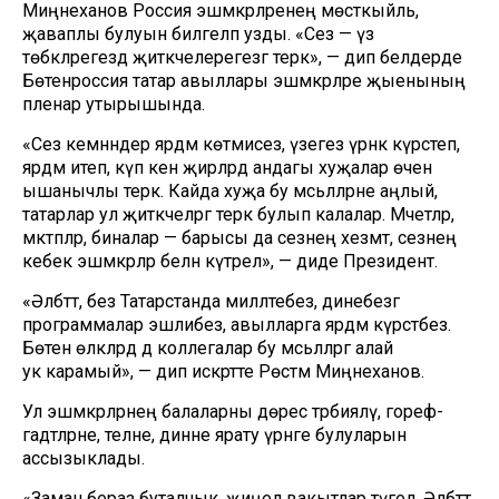
Миңнеханов Россия эшмәкәрләренең мөстәкыйль,
җаваплы булуын билгеләп узды. «Сез — үз
төбәкләрегездә җитәкчелерегезгә терәк», — дип белдерде
Бөтенроссия татар авыллары эшмәкәрләре җыенының
пленар утырышында.
«Сез кемнәндер ярдәм көтмисез, үзегез үрнәк күрсәтеп,
ярдәм итеп, күп кенә җирләрдә андагы хуҗалар өчен
ышанычлы терәк. Кайда хуҗа бу мәсьәләләрне аңлый,
татарлар ул җитәкчеләргә терәк булып калалар. Мәчетләр,
мәктәпләр, биналар — барысы да сезнең хезмәт, сезнең
кебек эшмәкәрләр белән күтәрелә», — диде Президент.
«Әлбәттә, без Татарстанда милләтебез, динебезгә
программалар эшлибез, авылларга ярдәм күрсәтәбез.
Бөтен өлкәләрдә дә коллегалар бу мәсьәләләргә алай
ук карамый», — дип искәртте Рөстәм Миңнеханов.
Ул эшмәкәрләрнең балаларны дөрес тәрбияләү, гореф-
гадәтләрне, телне, динне ярату үрнәге булуларын
ассызыклады.
«Заман бераз буталчык, җиңел вакытлар түгел. Әлбәттә,