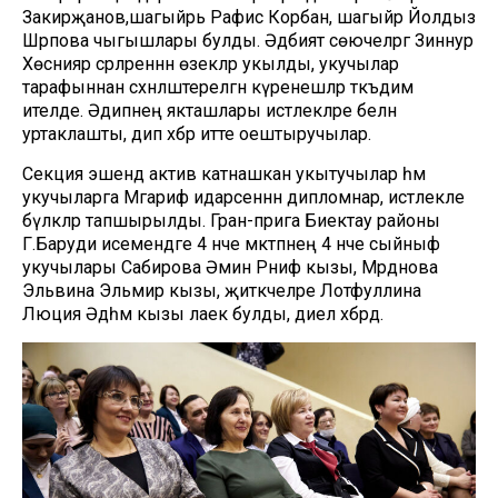
Закирҗанов,шагыйрь Рафис Корбан, шагыйрә Йолдыз
Шәрәпова чыгышлары булды. Әдәбият сөючеләргә Зиннур
Хөснияр әсәрләреннән өзекләр укылды, укучылар
тарафыннан сәхнәләштерелгән күренешләр тәкъдим
ителде. Әдипнең якташлары истәлекләре белән
уртаклашты, дип хәбәр итте оештыручылар.
Секция эшендә актив катнашкан укытучылар һәм
укучыларга Мәгариф идарәсеннән дипломнар, истәлекле
бүләкләр тапшырылды. Гран-прига Биектау районы
Г.Баруди исемендәге 4 нче мәктәпнең 4 нче сыйныф
укучылары Сабирова Әминә Рәниф кызы, Мәрдәнова
Эльвина Эльмир кызы, җитәкчеләре Лотфуллина
Люция Әдһәм кызы лаек булды, диелә хәбәрдә.