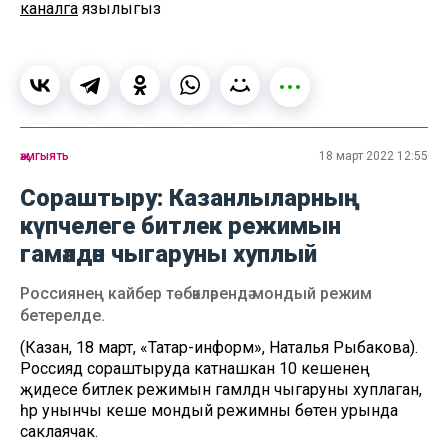
каналга
язылыгыз
җәмгыять
18 март 2022 12:55
Сораштыру: Казанлыларның
күпчелеге битлек режимын
гамәлдән чыгаруны хуплый
Россиянең кайбер төбәкләрендә мондый режим
бетерелде.
(Казан, 18 март, «Татар-информ», Наталья Рыбакова).
Россиядә сораштыруда катнашкан 10 кешенең
җидесе битлек режимын гамәлдән чыгаруны хуплаган,
һәр унынчы кеше мондый режимны бөтен урында
саклаячак.