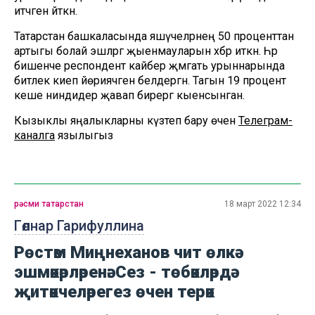
итәчәген әйткән.
Татарстан башкаласында яшәүчеләрнең 50 проценттан
артыгы болай эшләргә җыенмауларын хәбәр иткән. Һәр
бишенче респондент кайбер җәмәгать урыннарында
битлек киеп йөриячәген белдергән. Тагын 19 процент
кеше ниндидер җавап бирергә кыенсынган.
Кызыклы яңалыкларны күзәтеп бару өчен
Телеграм-
каналга
язылыгыз
рәсми татарстан
18 март 2022 12:34
Гөлнар Гарифуллина
Рөстәм Миңнеханов чит өлкә
эшмәкәрләренә: Сез - төбәкләрдә
җитәкчеләрегез өчен терәк