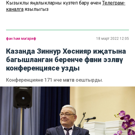
Кызыклы яңалыкларны күзәтеп бару өчен
Телеграм-
каналга
язылыгыз
фән һәм мәгариф
18 март 2022 12:05
Казанда Зиннур Хөснияр иҗатына
багышланган беренче фәнни эзләнү
конференциясе узды
Конференцияне 171 нче мәктәп оештырды.