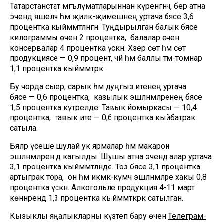
Татарстанстат мәгълүматларыннан күренгәнчә, бер атна
эчендә яшелчә һәм җиләк-җимешнең уртача бәясе 3,6
процентка кыйммәтләнгән. Туңдырылган балык бәясе
килограммы өчен 2 процентка, ә балалар өчен
консервалар 4 процентка үскән. Хәзер сөт һәм сөт
продукциясе — 0,9 процент, чәй һәм баллы тәм-томнар
1,1 процентка кыйммәтрәк.
Бу чорда сыер, сарык һәм дуңгыз итенең уртача
бәясе — 0,6 процентка, ә казылык эшләнмәләренең бәясе
1,5 процентка күтәрелде. Тавык йомыркасы — 10,4
процентка, ә тавык ите — 0,6 процентка кыйбатрак
сатыла.
Бәяләр үсеше шулай ук ярмалар һәм макарон
эшләнмәләренә дә кагылды. Шушы атна эчендә алар уртача
3,1 процентка кыйммәтләнде. Тоз бәясе 3,1 процентка
артыграк тора, ә он һәм икмәк-күмәч эшләнмәләре хакы 0,8
процентка үскән. Алкогольле продукция 4-11 март
көннәрендә 1,3 процентка кыйммәткәрәк сатылган.
Кызыклы яңалыкларны күзәтеп бару өчен
Телеграм-