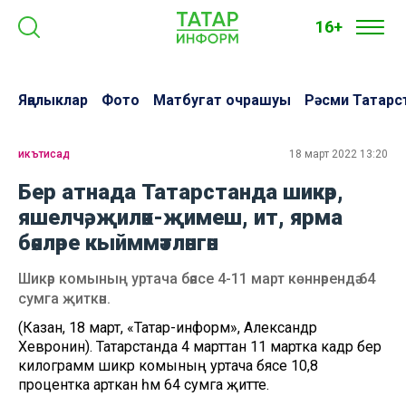
16+
Яңалыклар
Фото
Матбугат очрашуы
Рәсми Татарс
икътисад
18 март 2022 13:20
Бер атнада Татарстанда шикәр,
яшелчә, җиләк-җимеш, ит, ярма
бәяләре кыйммәтләнгән
Шикәр комының уртача бәясе 4-11 март көннәрендә 64
сумга җиткән.
(Казан, 18 март, «Татар-информ», Александр
Хевронин). Татарстанда 4 марттан 11 мартка кадәр бер
килограмм шикәр комының уртача бәясе 10,8
процентка арткан һәм 64 сумга җитте.