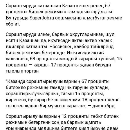
Сораштыруда катнашкан Казан кешеләренең 67
проценты битлек режимын гамәлдән чыгару яклы.
Бу турыда SuperJob.ru оешмасының матбугат хезмәте
хәбәр итә.
Сораштыруда илнең барлык округларыннан, шул
исәптән Казаннан да, икътисади яктан актив халык
вәкилләре катнашты. Россиянең кайбер төбәкләрендә
битлек режимы бетерелде. Икътисади актив
халыкның 68 проценты мондый карарны хуплый, 15
проценты — каршы, 17 проценты җавап бирүдән
тыелып торган.
"Казанда сораштырылучыларның 67 проценты
битлекле режимны гамәлдән чыгаруны хуплады, ә
сораштырылучыларның тагын 15 проценты,
киресенчә, бу карар белән килешми. 18 процент кеше
төгәл генә җавап бирмәү ягын караган», — диелә хәбәрдә.
Сораштырылучыларның 12 проценты төбәктә битлек
режимын бетергәннән соң да барлык җәмәгать
урыннарында медицина битлеге киеп йөрүне дәвам