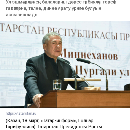
Ул эшмәкәрләрнең балаларны дөрес тәрбияләү, гореф-
гадәтләрне, телне, динне ярату үрнәге булуын
ассызыклады.
https://tatarstan.ru
(Казан, 18 март, «Татар-информ», Гөлнар
Гарифуллина). Татарстан Президенты Рөстәм