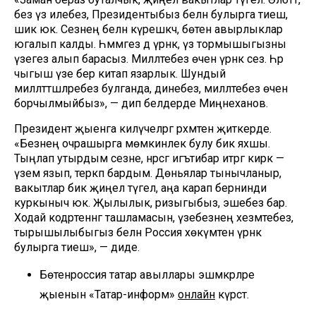
без үз илебез, Президентыбыз белән булырга тиеш,
шик юк. Сезнең белән күрешкәч, бөтен авырлыклар
югалып калды. Һәммәгез дә үрнәк, үз тормышыгызны
үзегез алып барасыз. Милләтебез өчен үрнәк сез. Һәр
чыгыш үзе бер китап язарлык. Шундый
милләттәшләребез булганда, динебез, милләтебез өчен
борчылмыйбыз», — дип белдерде Миңнеханов.
Президент җыенга килүчеләргә рәхмәтен җиткерде.
«Безнең очрашырга мөмкинлек булу бик яхшы.
Тыңлап утырдым сезне, нәрсәгә игътибар итәргә кирәк —
үземә язып, теркәп бардым. Дөньялар тынычланыр,
вакытлар бик җиңел түгел, аңа карап бернинди
куркыныч юк. Җылылык, ризыгыбыз, эшебез бар.
Ходай кодрәтеннәг ташламасын, үзебезнең хезмәтебез,
тырышылыбыгыз белән Россия хөкүмәтенә үрнәк
булырга тиеш», — диде.
Бөтенроссия татар авыллары эшмәкәрләре
җыенын «Татар-информ»
онлайн
күрсәтә.