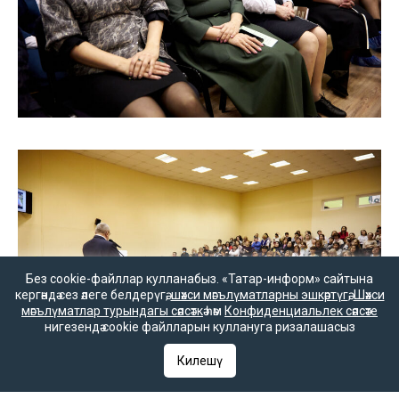
Без cookie-файллар кулланабыз. «Татар-информ» сайтына
кергәндә сез әлеге белдерүгә,
шәхси мәгълүматларны эшкәртүгә
,
Шәхси
мәгълүматлар турындагы сәясәткә
һәм
Конфиденциальлек сәясәте
нигезендә cookie файлларын куллануга ризалашасыз
Килешү