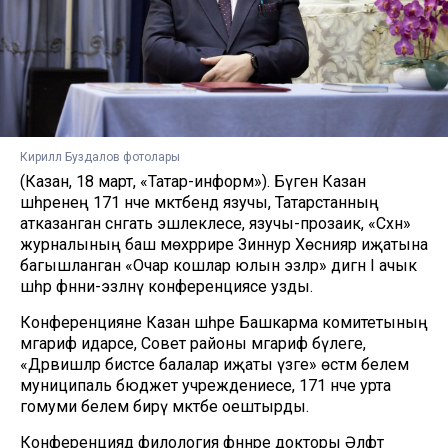
Кирилл Буздалов фотолары
(Казан, 18 март, «Татар-информ»). Бүген Казан
шәһәренең 171 нче мәктәбендә язучы, Татарстанның
атказанган сәнгать эшлеклесе, язучы-прозаик, «Сәхнә»
журналының баш мөхәррире Зиннур Хөснияр иҗатына
багышланган «Очар кошлар юлын эзләр» дигән I ачык
шәһәр фәнни-эзләнү конференциясе узды.
Конференцияне Казан шәһәре Башкарма комитетының
мәгариф идарәсе, Совет районы мәгариф бүлеге,
«Дәрвишләр бистәсе балалар иҗаты үзәге» өстәмә белем
муниципаль бюджет учреждениесе, 171 нче урта
гомуми белем бирү мәктәбе оештырды.
Конференциядә филология фәннәре докторы Әлфәт