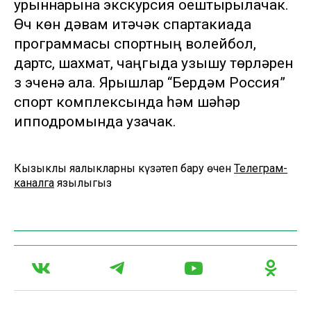
урыннарына экскурсия оештырылачак.
Өч көн дәвам итәчәк спартакиада
программасы спортның волейбол,
дартс, шахмат, чаңгыда узышу төрләрен
үз эченә ала. Ярышлар “Бердәм Россия”
спорт комплексында һәм шәһәр
ипподромында узачак.
Кызыклы яңалыкларны күзәтеп бару өчен
Телеграм-
каналга
язылыгыз