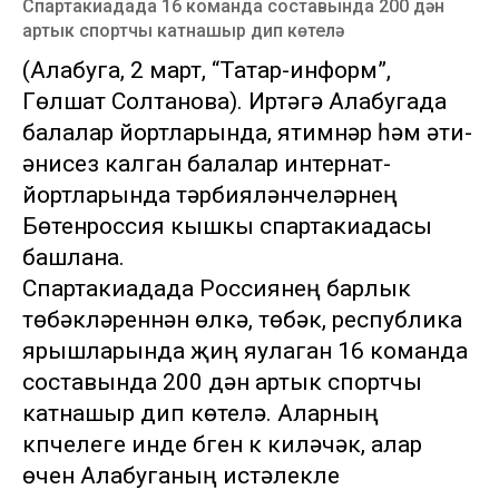
Спартакиадада 16 команда составында 200 дән
артык спортчы катнашыр дип көтелә
(Алабуга, 2 март, “Татар-информ”,
Гөлшат Солтанова). Иртәгә Алабугада
балалар йортларында, ятимнәр һәм әти-
әнисез калган балалар интернат-
йортларында тәрбияләнүчеләрнең
Бөтенроссия кышкы спартакиадасы
башлана.
Спартакиадада Россиянең барлык
төбәкләреннән өлкә, төбәк, республика
ярышларында җиңү яулаган 16 команда
составында 200 дән артык спортчы
катнашыр дип көтелә. Аларның
күпчелеге инде бүген үк киләчәк, алар
өчен Алабуганың истәлекле