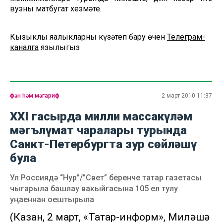
вузның матбугат хезмәте.
Кызыклы яңалыкларны күзәтеп бару өчен
Телеграм-
каналга
язылыгыз
фән һәм мәгариф
2 март 2010 11:37
XXI гасырда милли массакүләм
мәгълүмат чаралары турында
Санкт-Петербургта зур сөйләшү
була
Ул Россиядә “Нур”/”Свет” беренче татар газетасы
чыгарыла башлау вакыйгасына 105 ел тулу
уңаеннан оештырыла
(Казан, 2 март, «Татар-информ», Миләүшә