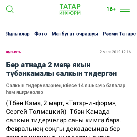
16+
Яңалыклар
Фото
Матбугат очрашуы
Рәсми Татарс
җәмгыять
2 март 2010 12:16
Бер атнада 2 меңгә якын
түбәнкамалы салкын тидергән
Салкын тидерүчеләрнең күбесе 14 яшькәчә балалар
һәм яшүсмерләр
(Түбән Кама, 2 март, «Татар-информ»,
Сергей Толмацкий). Түбән Камада
салкын тидерүчеләр саны кимүгә бара.
Февральнең соңгы декадасында бер