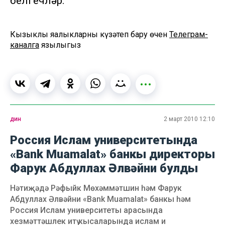
белгечләр.
Кызыклы яңалыкларны күзәтеп бару өчен
Телеграм-
каналга
язылыгыз
дин
2 март 2010 12:10
Россия Ислам университетында
«Bank Muamalat» банкы директоры
Фарук Абдуллах Әлвәйни булды
Нәтиҗәдә Рәфыйк Мөхәммәтшин һәм Фарук
Абдуллах Әлвәйни «Bank Muamalat» банкы һәм
Россия Ислам университеты арасында
хезмәттәшлек итү кысаларында ислам и