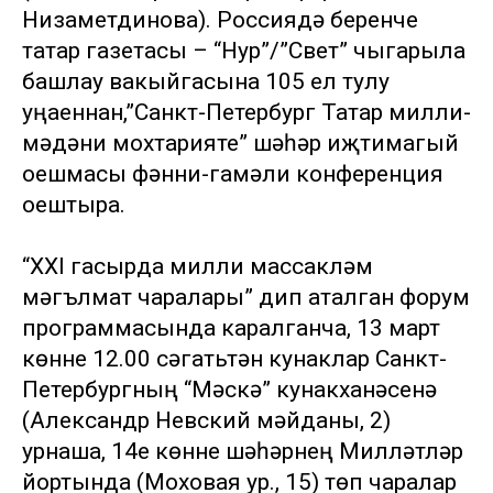
Низаметдинова). Россиядә беренче
татар газетасы – “Нур”/”Свет” чыгарыла
башлау вакыйгасына 105 ел тулу
уңаеннан,”Санкт-Петербург Татар милли-
мәдәни мохтарияте” шәһәр иҗтимагый
оешмасы фәнни-гамәли конференция
оештыра.
“XXI гасырда милли массакүләм
мәгълүмат чаралары” дип аталган форум
программасында каралганча, 13 март
көнне 12.00 сәгатьтән кунаклар Санкт-
Петербургның “Мәскәү” кунакханәсенә
(Александр Невский мәйданы, 2)
урнаша, 14е көнне шәһәрнең Милләтләр
йортында (Моховая ур., 15) төп чаралар