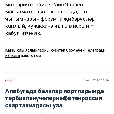
мохтарияте рәисе Рәис Яркәев
мәгълүматларына караганда, юл
чыгымнарын форумга җибәрүчеләр
каплый, кунакханә чыгымнарын –
кабул итүче як.
Кызыклы яңалыкларны күзәтеп бару өчен
Телеграм-
каналга
язылыгыз
спорт
2 март 2010 11:36
Алабугада балалар йортларында
тәрбияләнүчеләрнең Бөтенроссия
спартакиадасы уза