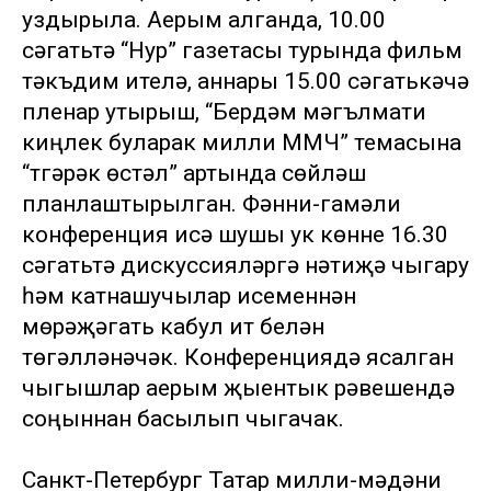
уздырыла. Аерым алганда, 10.00
сәгатьтә “Нур” газетасы турында фильм
тәкъдим ителә, аннары 15.00 сәгатькәчә
пленар утырыш, “Бердәм мәгълүмати
киңлек буларак милли ММЧ” темасына
“түгәрәк өстәл” артында сөйләшү
планлаштырылган. Фәнни-гамәли
конференция исә шушы ук көнне 16.30
сәгатьтә дискуссияләргә нәтиҗә чыгару
һәм катнашучылар исеменнән
мөрәҗәгать кабул итү белән
төгәлләнәчәк. Конференциядә ясалган
чыгышлар аерым җыентык рәвешендә
соңыннан басылып чыгачак.
Санкт-Петербург Татар милли-мәдәни