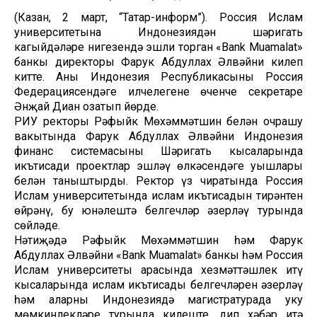
(Казан, 2 март, “Татар-информ”). Россия Ислам
университетына Индонезиядән шәригать
кагыйдәләре нигезендә эшли торган «Bank Muamalat»
банкы директоры Фарук Абдуллах Әлвәйни килеп
китте. Аны Индонезия Республикасының Россия
Федерациясендәге илчелегенең өченче секретаре
Әнҗай Диан озатып йөрде.
РИУ ректоры Рәфыйк Мөхәммәтшин белән очрашу
вакытында Фарук Абдуллах Әлвәйни Индонезия
финанс системасының Шәригать кысаларында
икътисади проектлар эшләү өлкәсендәге уңышлары
белән таныштырды. Ректор үз чиратында Россия
Ислам университетында ислам икътисадын тирәнтен
өйрәнү, бу юнәлештә белгечләр әзерләү турында
сөйләде.
Нәтиҗәдә Рәфыйк Мөхәммәтшин һәм Фарук
Абдуллах Әлвәйни «Bank Muamalat» банкы һәм Россия
Ислам университеты арасында хезмәттәшлек итү
кысаларында ислам икътисады белгечләрен әзерләү
һәм аларның Индонезиядә магистратурада уку
мөмкинлекләре турында килеште, дип хәбәр итә