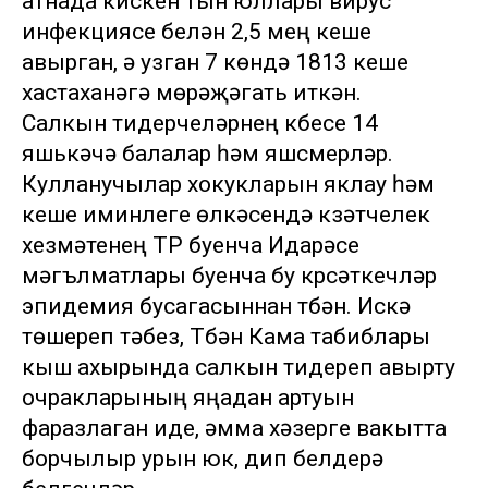
атнада кискен тын юллары вирус
инфекциясе белән 2,5 мең кеше
авырган, ә узган 7 көндә 1813 кеше
хастаханәгә мөрәҗәгать иткән.
Салкын тидерүчеләрнең күбесе 14
яшькәчә балалар һәм яшүсмерләр.
Кулланучылар хокукларын яклау һәм
кеше иминлеге өлкәсендә күзәтчелек
хезмәтенең ТР буенча Идарәсе
мәгълүматлары буенча бу күрсәткечләр
эпидемия бусагасыннан түбән. Искә
төшереп үтәбез, Түбән Кама табиблары
кыш ахырында салкын тидереп авырту
очракларының яңадан артуын
фаразлаган иде, әмма хәзерге вакытта
борчылыр урын юк, дип белдерә