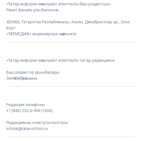
«Татар-информ» мәгълүмат агентлыгы баш редакторы
Ринат Вагыйз улы Билалов
420066, Татарстан Республикасы, Казан, Декабристлар ур., 2нче
йорт.
«ТАТМЕДИА» акционерлык җәмгыяте
«Татар-информ» мәгълүмат агентлыгы татар редакциясе
Баш редактор урынбасары
Зилә Мөбәрәкшина
Редакция телефоны
+7 (843) 222-0-999 (1304)
Редакциянең электрон почтасы
infotat@tatar-inform.ru