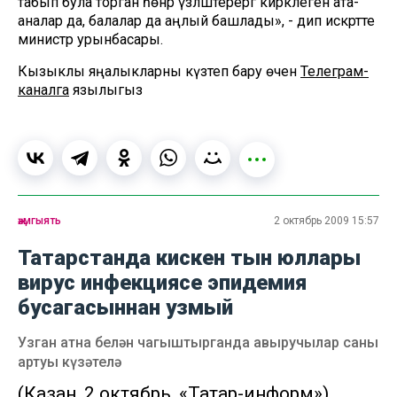
табып була торган һөнәр үзләштерергә кирәклеген ата-
аналар да, балалар да аңлый башлады», - дип искәртте
министр урынбасары.
Кызыклы яңалыкларны күзәтеп бару өчен
Телеграм-
каналга
язылыгыз
җәмгыять
2 октябрь 2009 15:57
Татарстанда кискен тын юллары
вирус инфекциясе эпидемия
бусагасыннан узмый
Узган атна белән чагыштырганда авыручылар саны
артуы күзәтелә
(Казан, 2 октябрь, «Татар-информ»).