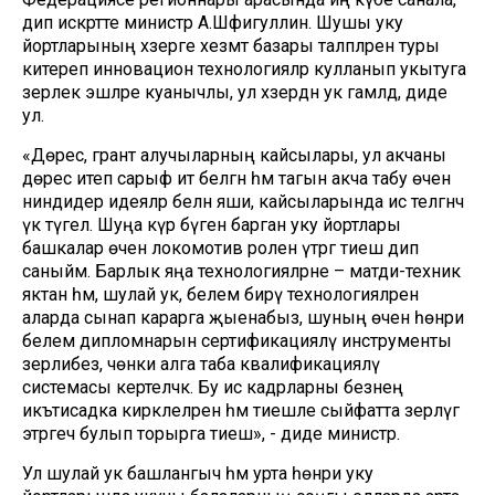
дип искәртте министр А.Шәфигуллин. Шушы уку
йортларының хәзерге хезмәт базары таләпләренә туры
китереп инновацион технологияләр кулланып укытуга
әзерлек эшләре куанычлы, ул хәзердән ук гамәлдә, диде
ул.
«Дөрес, грант алучыларның кайсылары, ул акчаны
дөрес итеп сарыф итә белгән һәм тагын акча табу өчен
ниндидер идеяләр белән яши, кайсыларында исә теләгәнчә
үк түгел. Шуңа күрә бүген барган уку йортлары
башкалар өчен локомотив ролен үтәргә тиеш дип
саныйм. Барлык яңа технологияләрне – матди-техник
яктан һәм, шулай ук, белем бирү технологияләрен
аларда сынап карарга җыенабыз, шуның өчен һөнәри
белем дипломнарын сертификацияләү инструменты
әзерлибез, чөнки алга таба квалификацияләү
системасы кертеләчәк. Бу исә кадрларны безнең
икътисадка кирәклеләрен һәм тиешле сыйфатта әзерләүгә
этәргеч булып торырга тиеш», - диде министр.
Ул шулай ук башлангыч һәм урта һөнәри уку