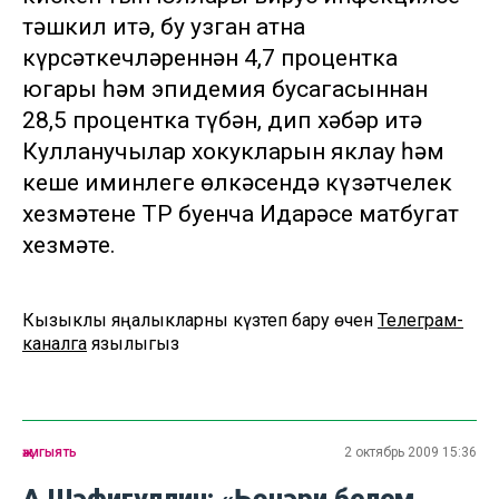
тәшкил итә, бу узган атна
күрсәткечләреннән 4,7 процентка
югары һәм эпидемия бусагасыннан
28,5 процентка түбән, дип хәбәр итә
Кулланучылар хокукларын яклау һәм
кеше иминлеге өлкәсендә күзәтчелек
хезмәтенең ТР буенча Идарәсе матбугат
хезмәте.
Кызыклы яңалыкларны күзәтеп бару өчен
Телеграм-
каналга
язылыгыз
җәмгыять
2 октябрь 2009 15:36