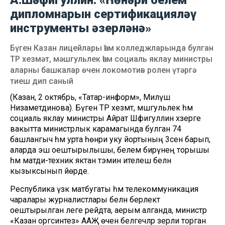
А.Шәфигуллин: «Һөнәри белем
дипломнарын сертификацияләү
инструменты әзерләнә»
Бүген Казан лицейлары һәм колледжларында булган
ТР хезмәт, мәшгульлек һәм социаль яклау министры
аларны башкалар өчен локомотив ролен үтәргә
тиеш дип саный
(Казан, 2 октябрь, «Татар-информ», Миләүшә
Низаметдинова). Бүген ТР хезмәт, мәшгульлек һәм
социаль яклау министры Айрат Шәфигуллин хәзерге
вакытта министрлык карамагында булган 74
башлангыч һәм урта һөнәри уку йортының 3сенә барып,
аларда эш оештырылышы, белем бирүнең торышы
һәм матди-техник яктан тәэмин ителеш белән
кызыксынып йөрде.
Республика үзәк матбугаты һәм телекоммуникация
чаралары журналистлары белән берлектә
оештырылган әлеге рейдта, аерым алганда, министр
«Казан оргсинтез» ААҖ өчен белгечләр әзерли торган