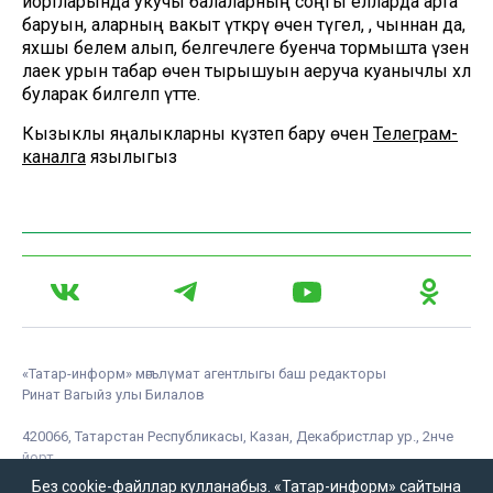
йортларында укучы балаларның соңгы елларда арта
баруын, аларның вакыт үткәрү өчен түгел, ә, чыннан да,
яхшы белем алып, белгечлеге буенча тормышта үзенә
лаек урын табар өчен тырышуын аеруча куанычлы хәл
буларак билгеләп үтте.
Кызыклы яңалыкларны күзәтеп бару өчен
Телеграм-
каналга
язылыгыз
«Татар-информ» мәгълүмат агентлыгы баш редакторы
Ринат Вагыйз улы Билалов
420066, Татарстан Республикасы, Казан, Декабристлар ур., 2нче
йорт.
«ТАТМЕДИА» акционерлык җәмгыяте
Без cookie-файллар кулланабыз. «Татар-информ» сайтына