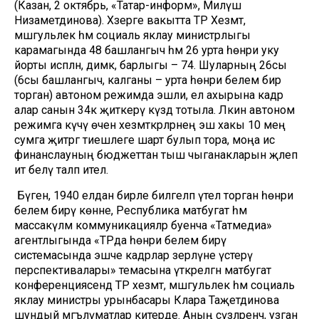
(Казан, 2 октябрь, «Татар-информ», Миләүшә
Низаметдинова). Хәзерге вакытта ТР Хезмәт,
мәшгульлек һәм социаль яклау министрлыгы
карамагында 48 башлангыч һәм 26 урта һөнәри уку
йорты исәпләнә, димәк, барлыгы – 74. Шуларның 26сы
(6сы башлангыч, калганы – урта һөнәри белем бирә
торган) автоном режимда эшли, ел ахырына кадәр
алар санын 34кә җиткерү күздә тотыла. Ләкин автоном
режимга күчү өчен хезмәткәрләрнең эш хакы 10 мең
сумга җитәргә тиешлеге шарт булып тора, моңа исә
финанслауның бюджеттан тыш чыганакларын җәлеп
итә белү таләп ителә.
Бүген, 1940 елдан бирле билгеләп үтелә торган һөнәри
белем бирү көнне, Республика матбугат һәм
массакүләм коммуникацияләр буенча «Татмедиа»
агентлыгында «ТРда һөнәри белем бирү
системасында эшче кадрлар әзерләүне үстерү
перспективалары» темасына үткәрелгән матбугат
конференциясендә ТР хезмәт, мәшгульлек һәм социаль
яклау министры урынбасары Клара Таҗетдинова
шундый мәгълүматлар китерде. Аның сүзләренчә, узган