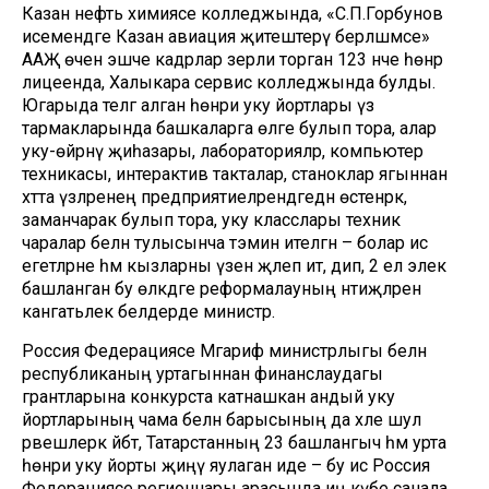
Казан нефть химиясе колледжында, «С.П.Горбунов
исемендәге Казан авиация җитештерү берләшмәсе»
ААҖ өчен эшче кадрлар әзерли торган 123 нче һөнәр
лицеенда, Халыкара сервис колледжында булды.
Югарыда телгә алган һөнәри уку йортлары үз
тармакларында башкаларга өлге булып тора, алар
уку-өйрәнү җиһазары, лабораторияләр, компьютер
техникасы, интерактив такталар, станоклар ягыннан
хәтта үзләренең предприятиеләрендәгедән өстенрәк,
заманчарак булып тора, уку класслары техник
чаралар белән тулысынча тәэмин ителгән – болар исә
егетләрне һәм кызларны үзенә җәлеп итә, дип, 2 ел элек
башланган бу өлкәдәге реформалауның нәтиҗәләренә
канәгатьлек белдерде министр.
Россия Федерациясе Мәгариф министрлыгы белән
республиканың уртагыннан финанслаудагы
грантларына конкурста катнашкан андый уку
йортларының чама белән барысының да хәле шул
рәвешлерәк әйбәт, Татарстанның 23 башлангыч һәм урта
һөнәри уку йорты җиңү яулаган иде – бу исә Россия
Федерациясе регионнары арасында иң күбе санала,