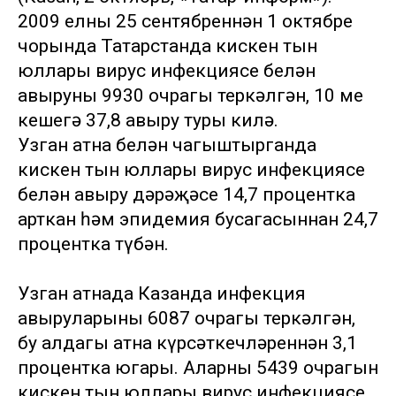
2009 елның 25 сентябреннән 1 октябре
чорында Татарстанда кискен тын
юллары вирус инфекциясе белән
авыруның 9930 очрагы теркәлгән, 10 мең
кешегә 37,8 авыру туры килә.
Узган атна белән чагыштырганда
кискен тын юллары вирус инфекциясе
белән авыру дәрәҗәсе 14,7 процентка
арткан һәм эпидемия бусагасыннан 24,7
процентка түбән.
Узган атнада Казанда инфекция
авыруларының 6087 очрагы теркәлгән,
бу алдагы атна күрсәткечләреннән 3,1
процентка югары. Аларның 5439 очрагын
кискен тын юллары вирус инфекциясе