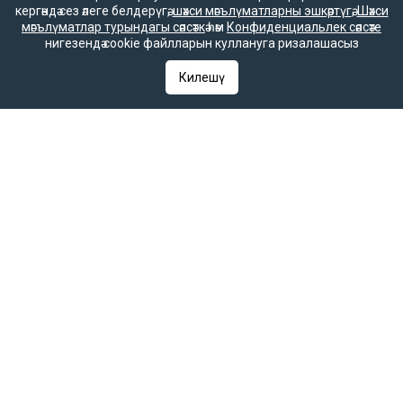
кергәндә сез әлеге белдерүгә,
шәхси мәгълүматларны эшкәртүгә
,
Шәхси
мәгълүматлар турындагы сәясәткә
һәм
Конфиденциальлек сәясәте
нигезендә cookie файлларын куллануга ризалашасыз
«Татар-информ» мәгълүмат агентлыгы татар редакциясе
Килешү
Баш редактор урынбасары
Зилә Мөбәрәкшина
Редакция телефоны
+7 (843) 222-0-999 (1304)
Редакциянең электрон почтасы
infotat@tatar-inform.ru
«Татмедиа» республика матбугат һәм массакүләм