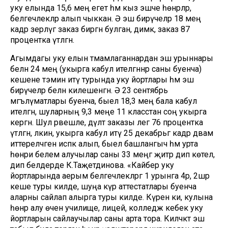
уку елында 15,6 мең егет һәм кыз эшче һөнәрләр,
белгечлекләр алып чыккан. Ә эш бирүчеләр 18 мең
кадр әзерләүгә заказ биргән булган, димәк, заказ 87
процентка үтәлгән.
Агымдагы уку елын тәмамлаганнардан эш урыннары
белән 24 мең (укырга кабул ителгәннәр саны буенча)
кешене тәэмин итү турында уку йортлары һәм эш
бирүчеләр белән килешенгән. Ә 23 сентябрь
мәгълүматлары буенча, быел 18,3 мең бала кабул
ителгән, шуларның 9,3 меңе 11 класстан соң укырга
кергән. Шул рәвешле, дәүләт заказы әлегә 76 процентка
үтәлгән, ләкин, укырга кабул итү 25 декабрьгә кадәр дәвам
иттереләчәген исәпкә алып, быел башлангыч һәм урта
һөнәри белем алучылар саны 33 меңгә җитәр дип көтелә,
дип белдерде К.Таҗетдинова. «Кайбер уку
йортларында аерым белгечлекләргә 1 урынга 4әр, 2шәр
кеше туры килде, шуңа күрә аттестатлары буенча
аларны сайлап алырга туры килде. Күренә ки, кулына
һөнәр алу өчен училище, лицей, колледж кебек уку
йортларын сайлаучылар саны арта тора. Киләчәктә эш