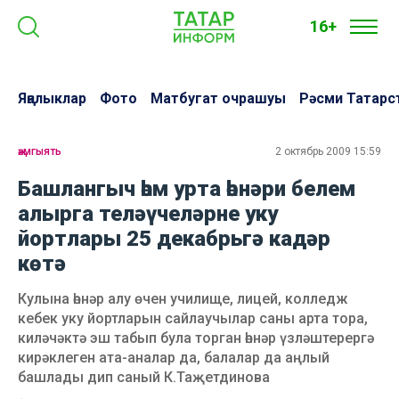
16+
Яңалыклар
Фото
Матбугат очрашуы
Рәсми Татарс
җәмгыять
2 октябрь 2009 15:59
Башлангыч һәм урта һөнәри белем
алырга теләүчеләрне уку
йортлары 25 декабрьгә кадәр
көтә
Кулына һөнәр алу өчен училище, лицей, колледж
кебек уку йортларын сайлаучылар саны арта тора,
киләчәктә эш табып була торган һөнәр үзләштерергә
кирәклеген ата-аналар да, балалар да аңлый
башлады дип саный К.Таҗетдинова