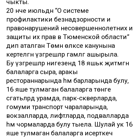
чыкты.
20 нче июльдән “О системе
профилактики безнадзорности и
правонарушений несовершеннолетних и
защиты их прав в Тюменской области”
дип аталган Төмән өлкәсе канунына
кертелгән үзгәрешләр гамәлгә ашырыла.
Бу үзгәрешләр нигезендә 18 яшькә җитмәгән
балаларга сыра, аракы
рестораннарында һәм барларында булу,
16 яше тулмаган балаларга төнге
сәгатьләрдә урамда, парк-скверларда,
гомуми транспорт чараларында,
вокзалларда, лифтларда, подвалларда
һәм чормаларда булу тыела. Шулай ук 16
яше тулмаган балаларга исерткеч