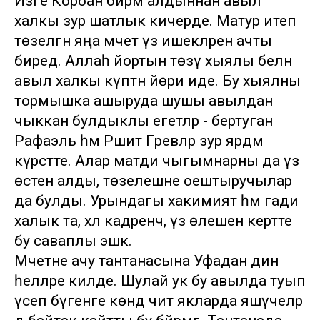
Изге Корбан бәйрәм алдыннан авыл
халкы зур шатлык кичерде. Матур итеп
төзелгән яңа мәчет үз ишекләрен ачты
биредә. Аллаһ йортын төзү хыялы белән
авыл халкы күптән йөри иде. Бу хыялны
тормышка ашыруда шушы авылдан
чыккан булдыклы егетләр - бертуган
Рафаэль һәм Рәшит Гәрәевләр зур ярдәм
күрсәтте. Алар матди чыгымнарны да үз
өстенә алды, төзелешне оештыручылар
да булды. Урындагы хакимият һәм гади
халык та, хәл кадәренчә, үз өлешен кертте
бу саваплы эшкә.
Мәчетне ачу тантанасына Уфадан дин
әһелләре килде. Шулай ук бу авылда туып
үсеп бүгенге көндә чит якларда яшәүчеләр