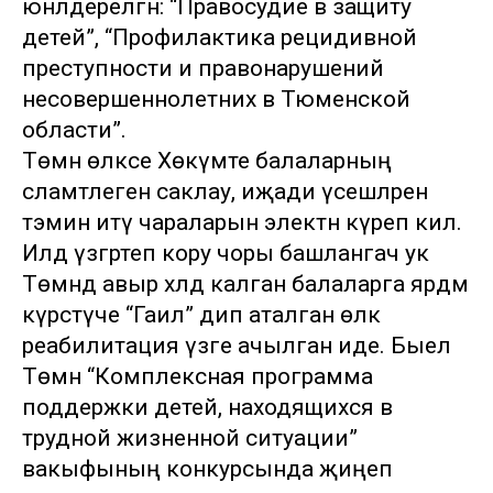
юнәлдерелгән: “Правосудие в защиту
детей”, “Профилактика рецидивной
преступности и правонарушений
несовершеннолетних в Тюменской
области”.
Төмән өлкәсе Хөкүмәте балаларның
сәламәтлеген саклау, иҗади үсешләрен
тәэмин итү чараларын электән күреп килә.
Илдә үзгәртеп кору чоры башлангач ук
Төмәндә авыр хәлдә калган балаларга ярдәм
күрсәтүче “Гаилә” дип аталган өлкә
реабилитация үзәге ачылган иде. Быел
Төмән “Комплексная программа
поддержки детей, находящихся в
трудной жизненной ситуации”
вакыфының конкурсында җиңеп