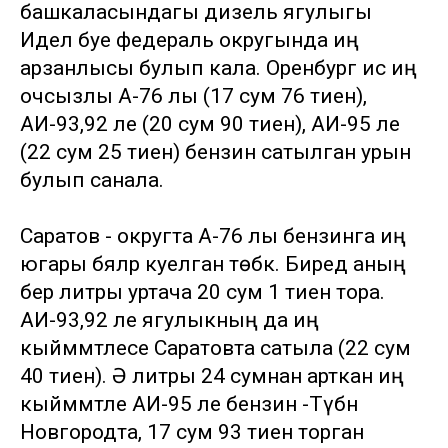
башкаласындагы дизель ягулыгы
Идел буе федераль округында иң
арзанлысы булып кала. Оренбург исә иң
очсызлы А-76 лы (17 сум 76 тиен),
АИ-93,92 ле (20 сум 90 тиен), АИ-95 ле
(22 сум 25 тиен) бензин сатылган урын
булып санала.
Саратов - округта А-76 лы бензинга иң
югары бәяләр куелган төбәк. Биредә аның
бер литры уртача 20 сум 1 тиен тора.
АИ-93,92 ле ягулыкның да иң
кыйммәтлесе Саратовта сатыла (22 сум
40 тиен). Ә литры 24 сумнан арткан иң
кыйммәтле АИ-95 ле бензин -Түбән
Новгородта, 17 сум 93 тиен торган