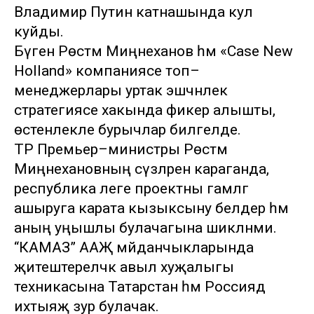
Владимир Путин катнашында кул
куйды.
Бүген Рөстәм Миңнеханов һәм «Case New
Holland» компаниясе топ–
менеджерлары уртак эшчәнлек
стратегиясе хакында фикер алышты,
өстенлекле бурычлар билгеләде.
ТР Премьер–министры Рөстәм
Миңнехановның сүзләренә караганда,
республика әлеге проектны гамәлгә
ашыруга карата кызыксыну белдерә һәм
аның уңышлы булачагына шикләнми.
“КАМАЗ” ААҖ мәйданчыкларында
җитештереләчәк авыл хуҗалыгы
техникасына Татарстан һәм Россиядә
ихтыяҗ зур булачак.