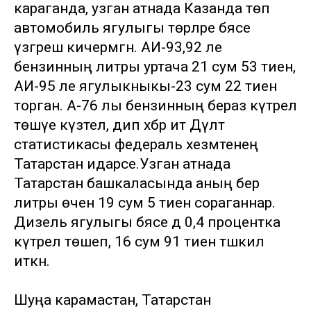
караганда, узган атнада Казанда төп
автомобиль ягулыгы төрләре бәясе
үзгәреш кичермәгән. АИ-93,92 ле
бензинның литры уртача 21 сум 53 тиен,
АИ-95 ле ягулыкныкы-23 сум 22 тиен
торган. А-76 лы бензинның бераз күтәрелә
төшүе күзәтелә, дип хәбәр итә Дәүләт
статистикасы федераль хезмәтенең
Татарстан идарәсе.Узган атнада
Татарстан башкаласында аның бер
литры өчен 19 сум 5 тиен сораганнар.
Дизель ягулыгы бәясе дә 0,4 процентка
күтәрелә төшеп, 16 сум 91 тиен тәшкил
иткән.
Шуңа карамастан, Татарстан