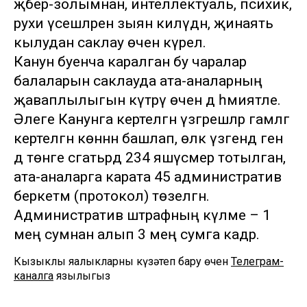
җәбер-золымнан, интеллектуаль, психик,
рухи үсешләренә зыян килүдән, җинаять
кылудан саклау өчен күрелә.
Канун буенча каралган бу чаралар
балаларын саклауда ата-аналарның
җаваплылыгын күтәрү өчен дә әһәмиятле.
Әлеге Канунга кертелгән үзгәрешләр гамәлгә
кертелгән көннән башлап, өлкә үзәгендә генә
дә төнге сәгатьәрдә 234 яшүсмер тотылган,
ата-аналарга карата 45 административ
беркетмә (протокол) төзелгән.
Административ штрафның күләме – 1
мең сумнан алып 3 мең сумга кадәр.
Кызыклы яңалыкларны күзәтеп бару өчен
Телеграм-
каналга
язылыгыз