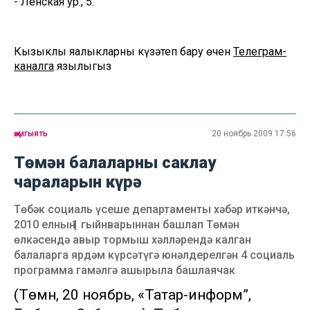
- Ленская ур., 5.
Кызыклы яңалыкларны күзәтеп бару өчен
Телеграм-
каналга
язылыгыз
җәмгыять
20 ноябрь 2009 17:56
Төмән балаларны саклау
чараларын күрә
Төбәк социаль үсеше департаменты хәбәр иткәнчә,
2010 елның 1 гыйнварыннан башлап Төмән
өлкәсендә авыр тормыш хәлләрендә калган
балаларга ярдәм күрсәтүгә юнәлдерелгән 4 социаль
программа гамәлгә ашырыла башлаячак
(Төмән, 20 ноябрь, «Татар-информ”,