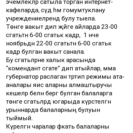
эчемлекләр сатыла торган интернет-
кафеларда, сәүдә һәм гомумтуклану
учреждениеләрендә булу тыела.
Төнге вакыт дип җәйге айларда 23-00
сәгатьтән 6-00 сәгатькә кадәр, ә 1 нче
ноябрьдән 22-00 сәгатьтән 6-00 сәгатькә
кадәр булган вакыт санала.
Бу сәгатьләрне халык арасында
“комендант сәгате” дип атыйлар, әмма
губернатор раслаган тәртип режимы ата-
аналары яисә аларны алмаштыручы
кешеләр белән бергә булган балаларга
төнге сәгатьләрдә югарыда күрсәтелгән
урыннарда балаларның булуын
тыймый.
Күрелгән чаралар фәкать балаларны