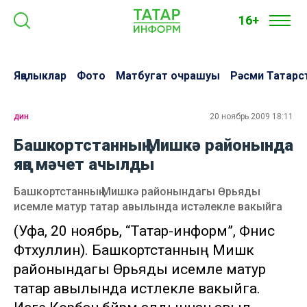
16+
Яңалыклар
Фото
Матбугат очрашуы
Рәсми Татарс
дин
20 ноябрь 2009 18:11
Башкортстанның Мишкә районында
яңа мәчет ачылды
Башкортстанның Мишкә районындагы Өрьяды
исемле матур татар авылында истәлекле вакыйга
(Уфа, 20 ноябрь, “Татар-информ”, Фәнис
Фәтхуллин). Башкортстанның Мишкә
районындагы Өрьяды исемле матур
татар авылында истәлекле вакыйга.