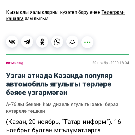
Кызыклы яңалыкларны күзәтеп бару өчен
Телеграм-
каналга
язылыгыз
икътисад
20 ноябрь 2009 18:04
Узган атнада Казанда популяр
автомобиль ягулыгы төрләре
бәясе үзгәрмәгән
А-76 лы бензин һәм дизель ягулыгы хакы бераз
күтәрелә төшкән
(Казан, 20 ноябрь, “Татар-информ”). 16
ноябрьгә булган мәгълүматларга