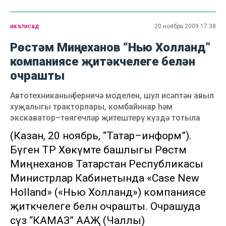
икътисад
20 ноябрь 2009 17:38
Рөстәм Миңнеханов “Нью Холланд”
компаниясе җитәкчелеге белән
очрашты
Автотехниканың берничә моделен, шул исәптән авыл
хуҗалыгы тракторлары, комбайннар һәм
экскаватор–төягечләр җитештерү күздә тотыла
(Казан, 20 ноябрь, “Татар–информ”).
Бүген ТР Хөкүмәте башлыгы Рөстәм
Миңнеханов Татарстан Республикасы
Министрлар Кабинетында «Case New
Holland» («Нью Холланд») компаниясе
җитәкчелеге белән очрашты. Очрашуда
сүз “КАМАЗ” ААҖ (Чаллы)