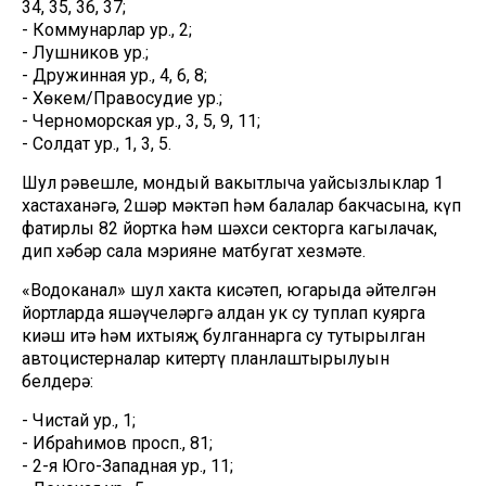
34, 35, 36, 37;
- Коммунарлар ур., 2;
- Лушников ур.;
- Дружинная ур., 4, 6, 8;
- Хөкем/Правосудие ур.;
- Черноморская ур., 3, 5, 9, 11;
- Солдат ур., 1, 3, 5.
Шул рәвешле, мондый вакытлыча уңайсызлыклар 1
хастаханәгә, 2шәр мәктәп һәм балалар бакчасына, күп
фатирлы 82 йортка һәм шәхси секторга кагылачак,
дип хәбәр сала мэриянең матбугат хезмәте.
«Водоканал» шул хакта кисәтеп, югарыда әйтелгән
йортларда яшәүчеләргә алдан ук су туплап куярга
киңәш итә һәм ихтыяҗ булганнарга су тутырылган
автоцистерналар китертү планлаштырылуын
белдерә:
- Чистай ур., 1;
- Ибраһимов просп., 81;
- 2-я Юго-Западная ур., 11;