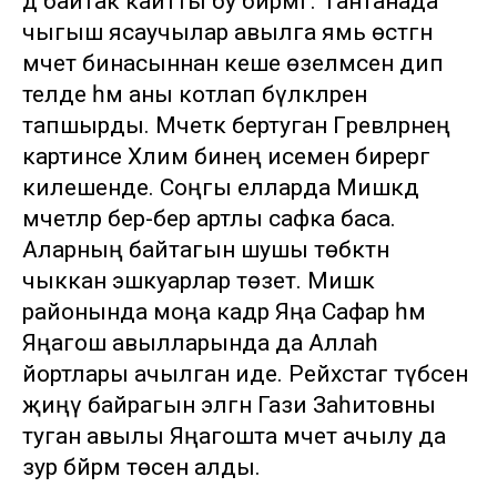
дә байтак кайтты бу бәйрәмгә. Тантанада
чыгыш ясаучылар авылга ямь өстәгән
мәчет бинасыннан кеше өзелмәсен дип
теләде һәм аны котлап бүләкләрен
тапшырды. Мәчеткә бертуган Гәрәевләрнең
картинәсе Хәлимә әбинең исемен бирергә
килешенде. Соңгы елларда Мишкәдә
мәчетләр бер-бер артлы сафка баса.
Аларның байтагын шушы төбәктән
чыккан эшкуарлар төзетә. Мишкә
районында моңа кадәр Яңа Сафар һәм
Яңагош авылларында да Аллаһ
йортлары ачылган иде. Рейхстаг түбәсенә
җиңү байрагын элгән Гази Заһитовны
туган авылы Яңагошта мәчет ачылу да
зур бәйрәм төсен алды.