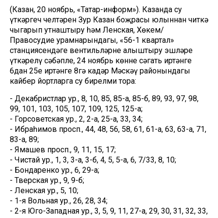
(Казан, 20 ноябрь, «Татар-информ»). Казанда су
үткәргеч челтәрен Зур Казан боҗрасы юлыннан читкә
чыгарып утнаштыру һәм Ленская, Хөкем/
Правосудие урамнарындагы, «56-1 квартал»
станциясендәге вентильләрне алыштыру эшләре
үткәрелү сәбәпле, 24 ноябрь көнне сәгать иртәнге
6дан 25е иртәнге 8гә кадәр Мәскәү районындагы
кайбер йортларга су бирелми тора:
- Декабристлар ур., 8, 10, 85, 85-а, 85-б, 89, 93, 97, 98,
99, 101, 103, 105, 107, 109, 125, 125-а;
- Горсоветская ур., 2, 2-а, 25-а, 33, 34;
- Ибраһимов просп., 44, 48, 56, 58, 61, 61-а, 63, 63-а, 71,
83-а, 89;
- Ямашев просп., 9, 11, 15, 17;
- Чистай ур., 1, 3, 3-а, 3-б, 4, 5, 5-а, 6, 7/33, 8, 10;
- Бондаренко ур., 6, 29-а;
- Тверская ур., 9, 9-б;
- Ленская ур., 5, 10;
- 1-я Вольная ур., 26, 28, 34;
- 2-я Юго-Западная ур., 3, 5, 9, 11, 27-а, 29, 30, 31, 32, 33,