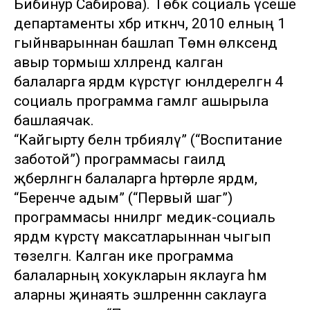
Бибинур Сабирова). Төбәк социаль үсеше
департаменты хәбәр иткәнчә, 2010 елның 1
гыйнварыннан башлап Төмән өлкәсендә
авыр тормыш хәлләрендә калган
балаларга ярдәм күрсәтүгә юнәлдерелгән 4
социаль программа гамәлгә ашырыла
башлаячак.
“Кайгырту белән тәрбияләү” (“Воспитание
заботой”) программасы гаиләдә
җәберләнгән балаларга һәртөрле ярдәм,
“Беренче адым” (“Первый шаг”)
программасы нәниләргә медик-социаль
ярдәм күрсәтү максатларыннан чыгып
төзелгән. Калган ике программа
балаларның хокукларын яклауга һәм
аларны җинаять эшләреннән саклауга