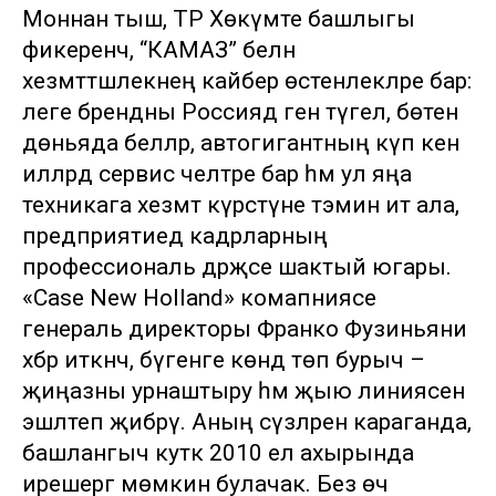
Моннан тыш, ТР Хөкүмәте башлыгы
фикеренчә, “КАМАЗ” белән
хезмәттәшлекнең кайбер өстенлекләре бар:
әлеге брендны Россиядә генә түгел, бөтен
дөньяда беләләр, автогигантның күп кенә
илләрдә сервис челтәре бар һәм ул яңа
техникага хезмәт күрсәтүне тәэмин итә ала,
предприятиедә кадрларның
профессиональ дәрәҗәсе шактый югары.
«Case New Holland» комапниясе
генераль директоры Франко Фузиньяни
хәбәр иткәнчә, бүгенге көндә төп бурыч –
җиңазны урнаштыру һәм җыю линиясен
эшләтеп җибәрү. Аның сүзләренә караганда,
башлангыч куәткә 2010 ел ахырында
ирешергә мөмкин булачак. Без өч