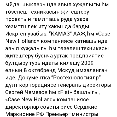
мәйданчыкларында авыл хуҗалыгы һәм
төзелеш техникасын җитештерү
проектын гамәлгә ашыруда үзара
хезмәттәшлек итү хакында барды.
Искәртеп узабыз, “КАМАЗ” ААҖ һәм «Case
New Holland» компаниясе катнашында
авыл хуҗалыгы һәм төзелеш техникасы
җитештерү буенча уртак предприятие
булдыру турындагы килешү 2009
елның 8 октябрендә Мәскәүдә имзаланган
иде. Документка “Ростехнологияләр”
дәүләт корпорациясе генераль директоры
Сергей Чемезов һәм «Fiat» башлыгы,
«Case New Holland» компаниясе
директорлар советы рәисе Серджио
Маркионне РФ Премьер–министры