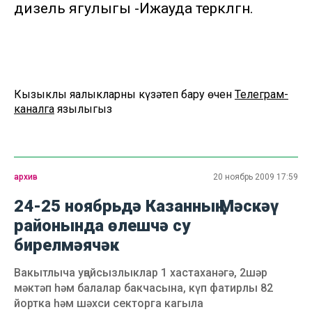
дизель ягулыгы -Ижауда теркәлгән.
Кызыклы яңалыкларны күзәтеп бару өчен
Телеграм-
каналга
язылыгыз
архив
20 ноябрь 2009 17:59
24-25 ноябрьдә Казанның Мәскәү
районында өлешчә су
бирелмәячәк
Вакытлыча уңайсызлыклар 1 хастаханәгә, 2шәр
мәктәп һәм балалар бакчасына, күп фатирлы 82
йортка һәм шәхси секторга кагыла