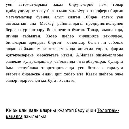
уен автоматларына заказ бирүчеләрне һәм товар
җибәрүчеләрне эзләү белән мәшгуль. Фургон шоферы биргән
мәгълүматлар буенча, алып килгән 100дән артык уен
автоматын аңа Мәскәү районындагы предприятиеләрнең
берсенә урнаштыру йөкләнелгән булган. Товар, чыннан да,
шунда табылган. Хәзер шәһәр милициясе вәкилләре,
биналарын арендага биргән
клиентлар белән ни сәбәпле
алдан сөйләшенмәгәнлеге турында аңлатма сорап, фирма
җитәкчеләренә мөрәҗәгать иткән. А.Чапаев эшмәкәрләрне
эшлекле куларкадашлар сайлаганда игътибарлырак булырга
һәм республика территориясендә уен бизнесы таралуга
этәргеч бирмәскә өнди, дип хәбәр итә Казан шәһәре эчке
эшләр идарәсенең матбугат хезмәте.
Кызыклы яңалыкларны күзәтеп бару өчен
Телеграм-
каналга
язылыгыз