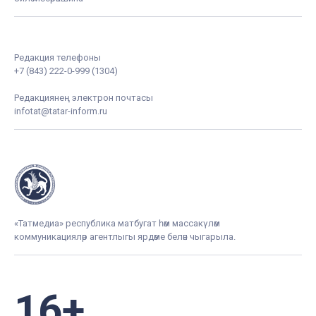
Редакция телефоны
+7 (843) 222-0-999 (1304)
Редакциянең электрон почтасы
infotat@tatar-inform.ru
«Татмедиа» республика матбугат һәм массакүләм
коммуникацияләр агентлыгы ярдәме белән чыгарыла.
16+