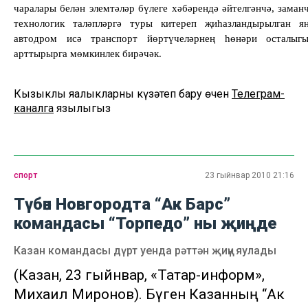
чаралары белән элемтәләр бүлеге хәбәрендә әйтелгәнчә, заман
технологик таләпләргә туры китереп җиһазландырылган я
автодром исә транспорт йөртүчеләрнең һөнәри осталыг
арттырырга мөмкинлек бирәчәк.
Кызыклы яңалыкларны күзәтеп бару өчен
Телеграм-
каналга
язылыгыз
спорт
23 гыйнвар 2010 21:16
Түбән Новгородта “Ак Барс”
командасы “Торпедо” ны җиңде
Казан командасы дүрт уенда рәттән җиңү яулады
(Казан, 23 гыйнвар, «Татар-информ»,
Михаил Миронов). Бүген Казанның “Ак