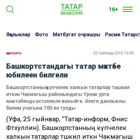
16+
Яңалыклар
Фото
Матбугат очрашуы
Рәсми Татарс
җәмгыять
25 гыйнвар 2010 10:05
Башкортстандагы татар мәктәбе
юбилеен билгели
Башкортстанның күпчелек халкын татарлар тәшкил
иткән Чакмагыш районындагы Үрнәк урта
мәктәбендә истәлекле вакыйга. Әлеге данлыклы
белем учагына 100 ел тулды
(Уфа, 25 гыйнвар, “Татар-информ, Фәнис
Фәтхуллин). Башкортстанның күпчелек
халкын татарлар тәшкил иткән Чакмагыш