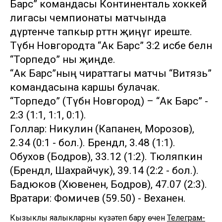
Барс” командасы Континенталь хоккей
лигасы чемпионаты матчында
дүртенче тапкыр рәттән җиңүгә иреште.
Түбән Новгородта “Ак Барс” 3:2 исәбе белән
“Торпедо” ны җиңде.
“Ак Барс”ның чираттагы матчы “Витязь”
командасына каршы булачак.
“Торпедо” (Түбән Новгород) – “Ак Барс” -
2:3 (1:1, 1:1, 0:1).
Голлар: Никулин (Капанен, Морозов),
2.34 (0:1 - бол.). Брендл, 3.48 (1:1).
Обухов (Бодров), 33.12 (1:2). Тюляпкин
(Брендл, Шахрайчук), 39.14 (2:2 - бол.).
Бадюков (Хювенен, Бодров), 47.07 (2:3).
Вратари: Фомичев (59.50) - Веханен.
Кызыклы яңалыкларны күзәтеп бару өчен
Телеграм-