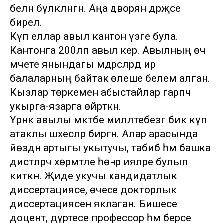
белән бүләкләнгән. Аңа дворян дәрәҗәсе
бирелә.
Күп еллар авыл кантон үзәге була.
Кантонга 200ләп авыл керә. Авылның өч
мәчете янындагы мәдрәсәләрдә ир
балаларның байтак өлеше белем алган.
Кызлар төркемен абыстайлар гарәпчә
укырга-язарга өйрәткән.
Үрнәк авылы мәктәбе милләтебезгә бик күп
атаклы шәхесләр биргән. Алар арасында
йөздән артыгы укытучы, табиб һәм башка
дистәләрчә хөрмәтле һөнәр ияләре булып
киткән. Җиде укучы кандидатлык
диссертациясе, өчесе докторлык
диссертациясен яклаган. Бишесе
доцент, дүртесе профессор һәм берсе