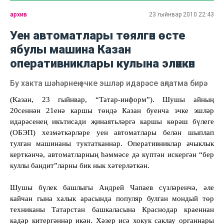
архив
23 гыйнвар 2010 22:43
Уен автоматлары төялгән өсте
ябулы машина Казан
оперативниклары кулына эләккән
Бу хакта шәһәрнең эчке эшләр идарәсе аңлатма бирә
(Казан, 23 гыйнвар, “Татар-информ”). Шушы айның
20сеннән 21енә каршы төндә Казан буенча эчке эшләр
идарәсенең икътисади җинаятьләргә каршы көрәш бүлеге
(ОБЭП) хезмәткәрләре уен автоматлары белән шыплап
тулган машинаны туктатканнар. Оперативниклар ачыклык
керткәнчә, автоматларның һәммәсе дә күптән искергән “бер
куллы бандит”ларны бик нык хәтерләткән.
Шушы бүлек башлыгы Андрей Чапаев сүзләренчә, әле
кайчан гына халык арасында популяр булган мондый төр
техниканы Татарстан башкаласына Краснодар краеннан
кадәр китергәннәр икән. Хәзер исә хокук саклау органнары