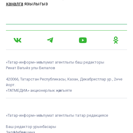
каналга
язылыгыз
«Татар-информ» мәгълүмат агентлыгы баш редакторы
Ринат Вагыйз улы Билалов
420066, Татарстан Республикасы, Казан, Декабристлар ур., 2нче
йорт.
«ТАТМЕДИА» акционерлык җәмгыяте
«Татар-информ» мәгълүмат агентлыгы татар редакциясе
Баш редактор урынбасары
Зилә Мөбәрәкшина