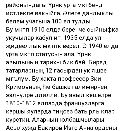
районындагы Үрнәк урта мәктәбендә
истәлекле вакыйга. Әлеге данлыклы
белем учагына 100 ел тулды.
Бу мәктәп 1910 елда беренче сыйныфка
укучылар кабул итә. 1935 елда ул
җидееллык мәктәпкә әверелә. Ә 1940 елда
урта мәктәп статусын ала. Үрнәк
авылының тарихы бик бай. Биредә
татарларның 12 гасырдан ук яшәве
мәгълүм. Бу хакта профессор Зәки
Кәримовның һәм башка галимнәрнең
эзләнүләре дәлилли. Бу авыл кешеләре
1810-1812 елларда французларга
каршы яуларда тиңсез батырлыклар
күрсәткән. Аларның юлбашчылары
Асылхуҗа Бакиров Изге Анна ордены