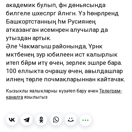
академик булып, фән дөньясында
билгеле шәхесләргә әйләнгән. Үз һөнәрләрендә
Башкортстанның һәм Русиянең
атказанган исемнәрен алучылар да
утыздан артык.
Әле Чакмагыш районында, Үрнәк
мәктәбенең зур юбилеен истә калырлык
итеп бәйрәм итү өчен, әзерлек эшләре бара.
100 еллыкта очрашу өчен, авылдашлар
илнең төрле почмакларыннан кайтачак.
Кызыклы яңалыкларны күзәтеп бару өчен
Телеграм-
каналга
язылыгыз