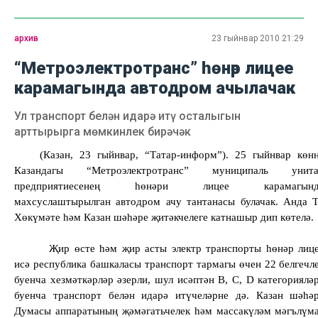
архив
23 гыйнвар 2010 21:29
“Метроэлектротранс” һөнәр лицее
карамагында автодром ачылачак
Ул транспорт белән идарә итү осталыгын
арттырырга мөмкинлек бирәчәк
(Казан, 23 гыйнвар, “Татар-информ”). 25 гыйнвар көн
Казандагы “Метроэлектротранс” муниципаль унит
предприятиесенең һөнәри лицее карамагынд
махсуслаштырылган автодром ачу тантанасы булачак. Анда 
Хөкүмәте һәм Казан шәһәре җитәкчелеге катнашыр дип көтелә.
Җир өсте һәм җир асты электр транспорты һөнәр лиц
исә республика башкаласы транспорт тармагы өчен 22 белгечл
буенча хезмәткәрләр әзерли, шул исәптән В, С, D категориялә
буенча транспорт белән идарә итүчеләрне дә. Казан шәһә
Думасы аппаратының җәмәгатьчелек һәм массакүләм мәгълүм