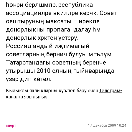
һөнәри берләшмәләр, республика
ассоциацияләре вәкилләре керәчәк. Совет
оештыруның максаты – ирекле
донорлыкны пропагандалау һәм
донорлык хәрәкәтен үстерү.
Россиядә андый иҗтимагый
советларның берничә булуы мәгълүм.
Татарстандагы советның беренче
утырышы 2010 елның гыйнварында
узар дип көтелә.
Кызыклы яңалыкларны күзәтеп бару өчен
Телеграм-
каналга
язылыгыз
спорт
17 декабрь 2009 10:24