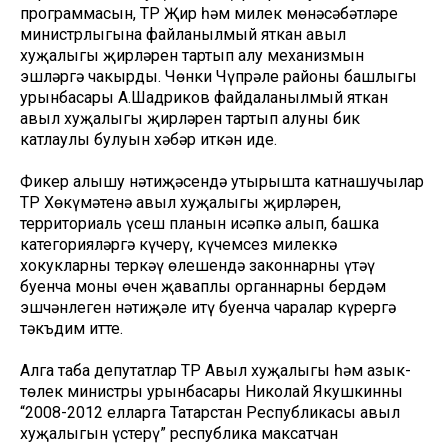
программасын, ТР Җир һәм милек мөнәсәбәтләре
министрлыгына файланылмый яткан авыл
хуҗалыгы җирләрен тартып алу механизмын
эшләргә чакырды. Чөнки Чүпрәле районы башлыгы
урынбасары А.Шадриков файдаланылмый яткан
авыл хуҗалыгы җирләрен тартып алуның бик
катлаулы булуын хәбәр иткән иде.
Фикер алышу нәтиҗәсендә утырышта катнашучылар
ТР Хөкүмәтенә авыл хуҗалыгы җирләрен,
территориаль үсеш планын исәпкә алып, башка
категорияләргә күчерү, күчемсез милеккә
хокукларны теркәү өлешендә законнарны үтәү
буенча моның өчен җаваплы органнарның бердәм
эшчәнлеген нәтиҗәле итү буенча чаралар күрергә
тәкъдим итте.
Алга таба депутатлар ТР Авыл хуҗалыгы һәм азык-
төлек министры урынбасары Николай Якушкинның
“2008-2012 елларга Татарстан Республикасы авыл
хуҗалыгын үстерү” республика максатчан