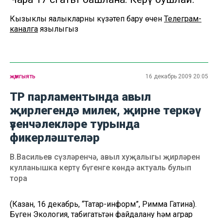
Кызыклы яңалыкларны күзәтеп бару өчен
Телеграм-
каналга
язылыгыз
җәмгыять
16 декабрь 2009 20:05
ТР парламентында авыл
җирлегендә милек, җирне теркәү
үзенчәлекләре турында
фикерләштеләр
В.Васильев сүзләренчә, авыл хуҗалыгы җирләрен
кулланышка кертү бүгенге көндә актуаль булып
тора
(Казан, 16 декабрь, “Татар-информ”, Римма Гатина).
Бүген Экология, табигатьтән файдалану һәм аграр