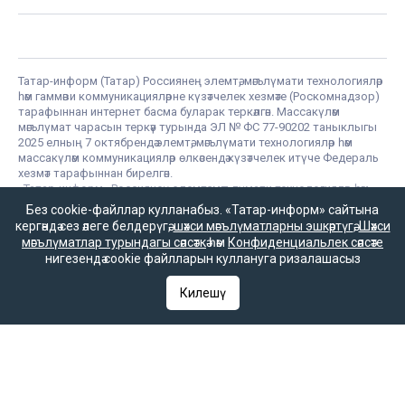
Татар-информ (Татар) Россиянең элемтә, мәгълүмати технологияләр
һәм гаммәви коммуникацияләрне күзәтчелек хезмәте (Роскомнадзор)
тарафыннан интернет басма буларак теркәлгән. Массакүләм
мәгълүмат чарасын теркәү турында ЭЛ № ФС 77-90202 таныклыгы
2025 елның 7 октябрендә элемтә, мәгълүмати технологияләр һәм
массакүләм коммуникацияләр өлкәсендә күзәтчелек итүче Федераль
хезмәт тарафыннан бирелгән.
«Татар-информ» Россиянең элемтә, мәгълүмати технологияләр һәм
гаммәви коммуникацияләрне күзәтчелек хезмәте (Роскомнадзор)
Без cookie-файллар кулланабыз. «Татар-информ» сайтына
тарафыннан мәгълүмат агентлыгы буларак 15.09.2016 елда
кергәндә сез әлеге белдерүгә,
шәхси мәгълүматларны эшкәртүгә
,
Шәхси
теркәлгән. Гамәлдәге таныклык номеры – № ФС 77 – 67031. РФ
мәгълүматлар турындагы сәясәткә
һәм
Конфиденциальлек сәясәте
«Матбугат турында» законының 23 маддәсе буенча, «Татар-
нигезендә cookie файлларын куллануга ризалашасыз
информ» мәгълүмат агентлыгы язмаларын һәм материалларын
башка массакүләм мәгълүмат чарасы таратканда аңа
Килешү
гиперсылтама кую мәҗбүри.
Татар-информ (Татар) сетевое издание, зарегистрированное в
Федеральной службе по надзору в сфере связи,
информационных технологий и массовых коммуникаций
(Роскомнадзор). Запись о регистрации СМИ ЭЛ № ФС 77 - 90202
07.10.2025 выдано Федеральной службой по надзору в сфере