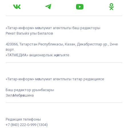
«Татар-информ» мәгълүмат агентлыгы баш редакторы
Ринат Вагыйз улы Билалов
420066, Татарстан Республикасы, Казан, Декабристлар ур., 2нче
йорт.
«ТАТМЕДИА» акционерлык җәмгыяте
«Татар-информ» мәгълүмат агентлыгы татар редакциясе
Баш редактор урынбасары
Зилә Мөбәрәкшина
Редакция телефоны
+7 (843) 222-0-999 (1304)