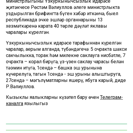
министрлыгының Үзкуркынычсызлык идарәсе
җитәкчесе Рөстәм Вәлиуллов әлеге министрлыкта
уздырылган брифингта бүген хәбәр иткәнчә, быел
республикада эчке эшләр органнарының 13
хезмәткәренә карата 40 төрле дәүләт яклавы
чаралары күрелгән.
Үзкуркынычсызлык идарәсе тарафыннан күрелгән
чаралар, аерым алганда, түбәндәгечә: 5 очракта шәхси
сакчылыкка, торак һәм милекне саклауга нисбәтле, 7
очракта – корал бирүгә, үз-үзен саклау чарасы белән
тәэмин итүгә, 1сендә – башка эш урынына
күчерелүгә, тагын 1сендә - эш урыны алыштыруга,
27сендә – мәгълүматларны яшерү, ябуга карый, диде
Р.Вәлиуллов.
Кызыклы яңалыкларны күзәтеп бару өчен
Телеграм-
каналга
язылыгыз