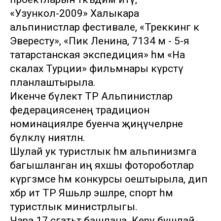
«Узункол-2009» Халыкара
альпинистлар фестивале, «Треккинг к
Эвересту», «Пик Ленина, 7134 м - 5-я
татарстанская экспедиция» һәм «На
скалах Турции» фильмнары күрсәтү
планлаштырыла.
Икенче бүлектә ТР Альпинистлар
федерациясенең традицион
номинацияләре буенча җиңүчеләрне
бүләкләү ниятләнә.
Шулай ук туристлык һәм альпинизмга
багышланган иң яхшы фотороботлар
күргәзмәсе һәм конкурсы оештырыла, дип
хәбәр итә ТР Яшьләр эшләре, спорт һәм
туристлык министрлыгы.
Чара 17 сәгатьтә башлана. Керү бушлай.