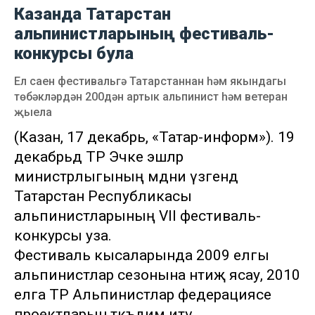
Казанда Татарстан
альпинистларының фестиваль-
конкурсы була
Ел саен фестивальгә Татарстаннан һәм якындагы
төбәкләрдән 200дән артык альпинист һәм ветеран
җыела
(Казан, 17 декабрь, «Татар-информ»). 19
декабрьдә ТР Эчке эшләр
министрлыгының мәдәни үзәгендә
Татарстан Республикасы
альпинистларының VII фестиваль-
конкурсы уза.
Фестиваль кысаларында 2009 елгы
альпинистлар сезонына нәтиҗә ясау, 2010
елга ТР Альпинистлар федерациясе
проектларын тәкъдим итү,