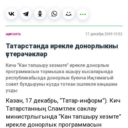
җәмгыять
17 декабрь 2009 10:52
Татарстанда ирекле донорлыкны
үстерәчәкләр
Кичә “Кан тапшыру хезмәте” ирекле донорлык
программасын тормышка ашыру кысаларында
республикабызда донорлык буенча Иҗтимагый
совет булдыруны күздә тоткан эшлекле киңәшмә
узды
Казан, 17 декабрь, “Татар-информ”). Кичә
Татарстанның Сәламәтлек саклау
министрлыгында “Кан тапшыру хезмәте”
ирекле донорлык программасын