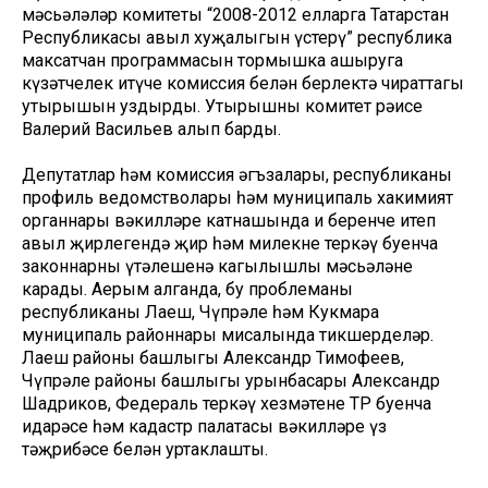
мәсьәләләр комитеты “2008-2012 елларга Татарстан
Республикасы авыл хуҗалыгын үстерү” республика
максатчан программасын тормышка ашыруга
күзәтчелек итүче комиссия белән берлектә чираттагы
утырышын уздырды. Утырышны комитет рәисе
Валерий Васильев алып барды.
Депутатлар һәм комиссия әгъзалары, республиканың
профиль ведомстволары һәм муниципаль хакимият
органнары вәкилләре катнашында иң беренче итеп
авыл җирлегендә җир һәм милекне теркәү буенча
законнарның үтәлешенә кагылышлы мәсьәләне
карады. Аерым алганда, бу проблеманы
республиканың Лаеш, Чүпрәле һәм Кукмара
муниципаль районнары мисалында тикшерделәр.
Лаеш районы башлыгы Александр Тимофеев,
Чүпрәле районы башлыгы урынбасары Александр
Шадриков, Федераль теркәү хезмәтенең ТР буенча
идарәсе һәм кадастр палатасы вәкилләре үз
тәҗрибәсе белән уртаклашты.