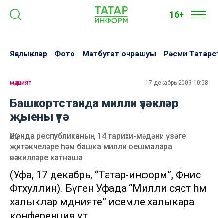
16+
Яңалыклар
Фото
Матбугат очрашуы
Рәсми Татарс
мәдәният
17 декабрь 2009 10:58
Башкортстанда милли үзәкләр
җыены үтә
Җыенда республиканың 14 тарихи-мәдәни үзәге
җитәкчеләре һәм башка милли оешмалара
вәкилләре катнаша
(Уфа, 17 декабрь, “Татар-информ”, Фәнис
Фәтхуллин). Бүген Уфада “Милли сәясәт һәм
халыклар мәдәнияте” исемле халыкара
конференция үтә.