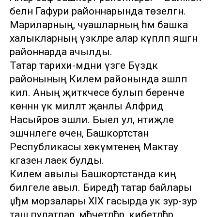
белән Гафури районнарында төзелгән.
Мариларның, чуашларның һәм башка
халыкларның үзәкләре алар күпләп яшәгән
районнарда ачылды.
Татар тарихи-мәдәни үзәге Бүздәк
районының Килем районында эшләп
килә. Аның җитәкчесе булып беренче
көннән үк милләт җанлы Алфрид
Насыйров эшли. Быел ул, нәтиҗәле
эшчәнлеге өчен, Башкортстан
Республикасы хөкүмәтенең Мактау
кәгазенә лаек булды.
Килем авылы Башкортстанда киң
билгеле авыл. Биредђ татар байлары
џђм морзалары XIX гасырда ук зур-зур
таш пулатлар, мђчетлђр, кибетлђр