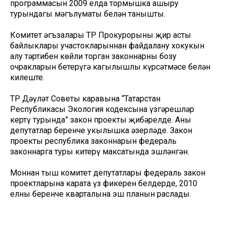
программасын 2009 елда тормышка ашыру
турындагы мәгълүматы белән танышты.
Комитет әгъзалары ТР Прокурорының җир асты
байлыклары участокларыннан файдалану хокукын
алу тәртибен көйли торган законнарны бозу
очракларын бетерүгә кагылышлы күрсәтмәсе белән
килеште.
ТР Дәүләт Советы каравына “Татарстан
Республикасы Экология кодексына үзгәрешләр
кертү турында” закон проекты җибәрелде. Аны
депутатлар беренче укылышка әзерләде. Закон
проекты республика законнарын федераль
законнарга туры китерү максатында эшләнгән.
Моннан тыш комитет депутатлары федераль закон
проектларына карата үз фикерен белдерде, 2010
елның беренче кварталына эш планын раслады.