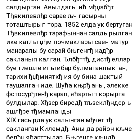
салдырган. Авылдагы ић мђџабђт
Тђвкилевлђр сарае љч гасырны
тоташтырып тора. 1852 елда ук бертуган
Тђвкилевлђр тарафыннан салдырылган
ике катлы џђм почмаклары саен матур
манаралы бу сарай бњгенгђ кадђр
сакланып калган. Ђлбђттђ, дистђ еллар
буе тиешле игътибар булмаганлыктан,
тарихи ђџђмияткђ ия бу бина шактый
таушалган иде. Шућа књрђ аны, элекке
фотосурђтенђ карап, яћартып корырга
булдылар. Хђзер биредђ тљзеклђндерњ
эшлђре тђмамланды.
XIX гасырда ук салынган мђчет тђ
сакланган Килемдђ. Аны да район кљче
белђн яћарттылар. Бњгенге кљндђ