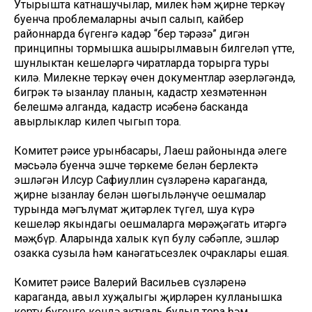
Утырышта катнашучылар, милек һәм җирне теркәү
буенча проблемаларны ачып салып, кайбер
районнарда бүгенгә кадәр “бер тәрәзә” дигән
принципның тормышка ашырылмавын билгеләп үтте,
шунлыктан кешеләргә чиратларда торырга туры
килә. Милекне теркәү өчен документлар әзерләгәндә,
бигрәк тә ызанлау планын, кадастр хезмәтеннән
белешмә алганда, кадастр исәбенә басканда
авырлыклар килеп чыгып тора.
Комитет рәисе урынбасары, Лаеш районында әлеге
мәсьәлә буенча эшче төркеме белән берлектә
эшләгән Илсур Сафиуллин сүзләренә караганда,
җирне ызанлау белән шөгыльләнүче оешмалар
турында мәгълүмат җитәрлек түгел, шуңа күрә
кешеләр якындагы оешмаларга мөрәҗәгать итәргә
мәҗбүр. Аларында халык күп булу сәбәпле, эшләр
озакка сузыла һәм канәгатьсезлек очраклары ешая.
Комитет рәисе Валерий Васильев сүзләренә
караганда, авыл хуҗалыгы җирләрен кулланышка
кертү бүгенге көндә актуаль булып тора һәм