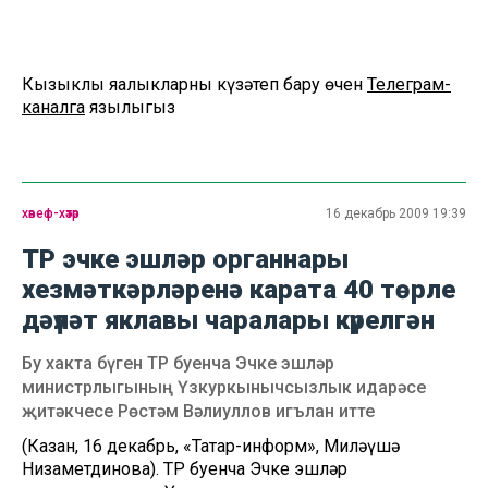
Кызыклы яңалыкларны күзәтеп бару өчен
Телеграм-
каналга
язылыгыз
хәвеф-хәтәр
16 декабрь 2009 19:39
ТР эчке эшләр органнары
хезмәткәрләренә карата 40 төрле
дәүләт яклавы чаралары күрелгән
Бу хакта бүген ТР буенча Эчке эшләр
министрлыгының Үзкуркынычсызлык идарәсе
җитәкчесе Рөстәм Вәлиуллов игълан итте
(Казан, 16 декабрь, «Татар-информ», Миләүшә
Низаметдинова). ТР буенча Эчке эшләр