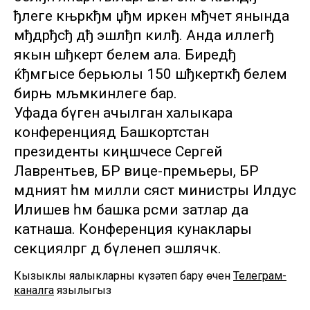
ђлеге књркђм џђм иркен мђчет янында
мђдрђсђ дђ эшлђп килђ. Анда иллегђ
якын шђкерт белем ала. Биредђ
ќђмгысе берьюлы 150 шђкерткђ белем
бирњ мљмкинлеге бар.
Уфада бүген ачылган халыкара
конференциядә Башкортстан
президенты киңәшчесе Сергей
Лаврентьев, БР вице-премьеры, БР
мәдәният һәм милли сәясәт министры Илдус
Илишев һәм башка рәсми затлар да
катнаша. Конференция кунаклары
секцияләргә дә бүленеп эшләячәк.
Кызыклы яңалыкларны күзәтеп бару өчен
Телеграм-
каналга
язылыгыз