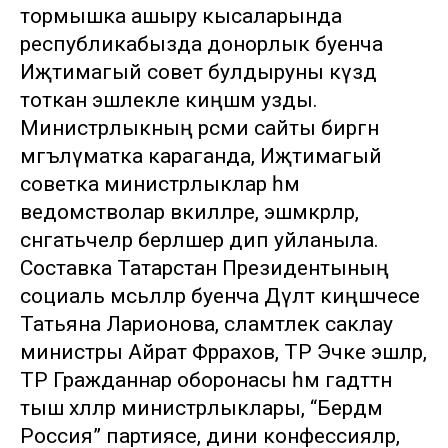
тормышка ашыру кысаларында
республикабызда донорлык буенча
Иҗтимагый совет булдыруны күздә
тоткан эшлекле киңәшмә узды.
Министрлыкның рәсми сайты биргән
мәгълүматка караганда, Иҗтимагый
советка министрлыклар һәм
ведомстволар вәкилләре, эшмәкәрләр,
сәнәгатьчеләр берләшер дип уйланыла.
Составка Татарстан Президентының
социаль мәсьәләләр буенча Дәүләт киңәшчесе
Татьяна Ларионова, сәламәтлек саклау
министры Айрат Фәррахов, ТР Эчке эшләр,
ТР Гражданнар оборонасы һәм гадәттән
тыш хәлләр министрлыклары, “Бердәм
Россия” партиясе, дини конфессияләр,