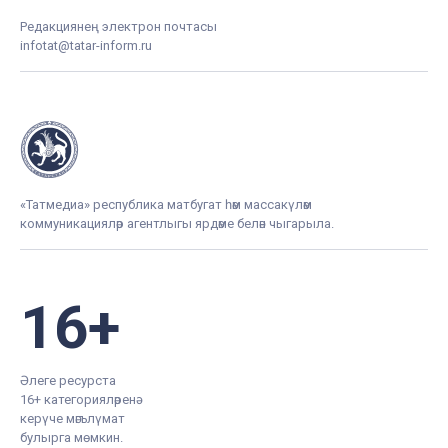
Редакциянең электрон почтасы
infotat@tatar-inform.ru
«Татмедиа» республика матбугат һәм массакүләм
коммуникацияләр агентлыгы ярдәме белән чыгарыла.
16+
Әлеге ресурста
16+ категорияләренә
керүче мәгълүмат
булырга мөмкин.