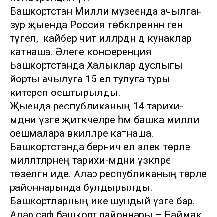
Башкортстан Милли музеенда ачылган
зур җыенда Россия төбәкләреннән генә
түгел, ә кайбер чит илләрдән дә кунаклар
катнаша. Әлеге конференция
Башкортстанда Халыклар дуслыгы
йорты ачылуга 15 ел тулуга туры
китереп оештырылды.
Җыенда республиканың 14 тарихи-
мәдәни үзәге җитәкчеләре һәм башка милли
оешмалара вәкилләре катнаша.
Башкортстанда берничә ел элек төрле
милләтләрнең тарихи-мәдәни үзәкләре
төзелгән иде. Алар республиканың төрле
районнарында булдырылды.
Башкортларның ике шундый үзәге бар.
Алар саф башкорт районнары – Баймак