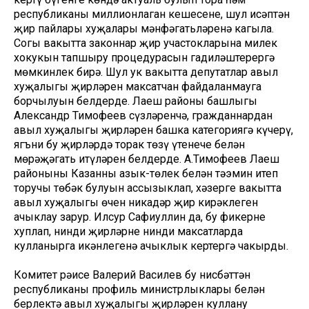
республиканың миллионлаган кешесенең, шул исәптән
җир пайлары хуҗалары мәнфәгатьләренә кагыла.
Соңгы вакытта законнар җир участокларына милек
хокукын тапшыру процедурасын гадиләштерергә
мөмкинлек бирә. Шул ук вакытта депутатлар авыл
хуҗалыгы җирләрен максатчан файдаланмауга
борчылуын белдерде. Лаеш районы башлыгы
Александр Тимофеев сүзләренчә, гражданнардан
авыл хуҗалыгы җирләрен башка категориягә күчерү,
ягъни бу җирләрдә торак төзү үтенече белән
мөрәҗәгать итүләрен белдерде. А.Тимофеев Лаеш
районының Казанны азык-төлек белән тәэмин итеп
торучы төбәк булуын ассызыклап, хәзерге вакытта
авыл хуҗалыгы өчен никадәр җир кирәклеген
ачыклау зарур. Илсур Сафиуллин да, бу фикерне
хуплап, нинди җирләрне нинди максатларда
кулланырга икәнлегенә ачыклык кертергә чакырды.
Комитет рәисе Валерий Василев бу нисбәттән
республиканың профиль министрлыклары белән
берлектә авыл хуҗалыгы җирләрен куллану