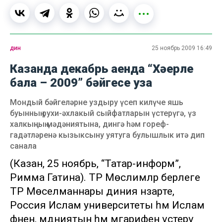
дин
25 ноябрь 2009 16:49
Казанда декабрь аенда “Хәерле
бала – 2009” бәйгесе уза
Мондый бәйгеләрне уздыру үсеп килүче яшь
буынның рухи-әхлакый сыйфатларын үстерүгә, үз
халкыңның мәдәниятына, дингә һәм гореф-
гадәтләренә кызыксыну уятуга булышлык итә дип
санала
(Казан, 25 ноябрь, “Татар-информ”,
Римма Гатина). ТР Мөслимәләр берлеге
ТР Мөселманнары диния нәзарәте,
Россия Ислам университеты һәм Ислам
фәнен, мәдәниятын һәм мәгарифен үстерү