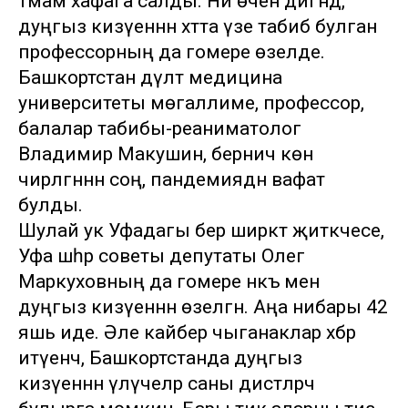
тәмам хафага салды. Ни өчен дигәндә,
дуңгыз кизүеннән хәтта үзе табиб булган
профессорның да гомере өзелде.
Башкортстан дәүләт медицина
университеты мөгаллиме, профессор,
балалар табибы-реаниматолог
Владимир Макушин, берничә көн
чирләгәннән соң, пандемиядән вафат
булды.
Шулай ук Уфадагы бер ширкәт җитәкчесе,
Уфа шәһәр советы депутаты Олег
Маркуховның да гомере нәкъ менә
дуңгыз кизүеннән өзелгән. Аңа нибары 42
яшь иде. Әле кайбер чыганаклар хәбәр
итүенчә, Башкортстанда дуңгыз
кизүеннән үлүчеләр саны дистәләрчә