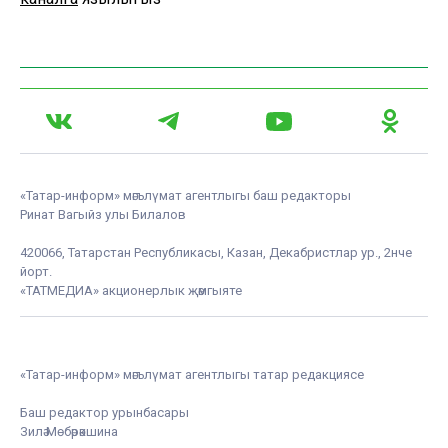
«Татар-информ» мәгълүмат агентлыгы баш редакторы
Ринат Вагыйз улы Билалов
420066, Татарстан Республикасы, Казан, Декабристлар ур., 2нче
йорт.
«ТАТМЕДИА» акционерлык җәмгыяте
«Татар-информ» мәгълүмат агентлыгы татар редакциясе
Баш редактор урынбасары
Зилә Мөбәрәкшина