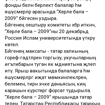
фонды белән берлектә балалар һәм
яшүсмерләр арасында “Хәерле бала –
2009” бәйгесен уздыра.
Бәйгенең оештыру комитеты хәбәр иткәнчә,
“Хәерле бала – 2009”ны 20 декабрьдә
Россия Ислам университетында үткәрү
көтелә.
Бәйгенең максаты - татар халкының
гореф-гадәтләрен торгызу, укучыларның
игътибарын туган як мәдәниятына җәлеп
итү. Ярыш вакытында балаларга һәм
яшүсмерләргә иҗат мөмкинлекләрен,
белемен, тирән эчке дөньясын, киң
карашын күрсәтергә форсат тудырыла.
“Хәерле бала – 2009” ярышында татар
телен, Татарстан Республикасы тарихын