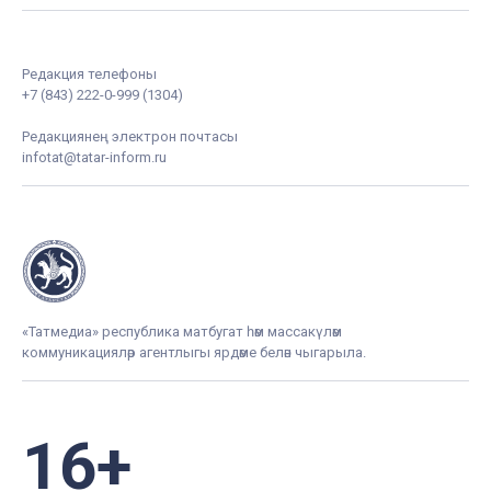
Редакция телефоны
+7 (843) 222-0-999 (1304)
Редакциянең электрон почтасы
infotat@tatar-inform.ru
«Татмедиа» республика матбугат һәм массакүләм
коммуникацияләр агентлыгы ярдәме белән чыгарыла.
16+