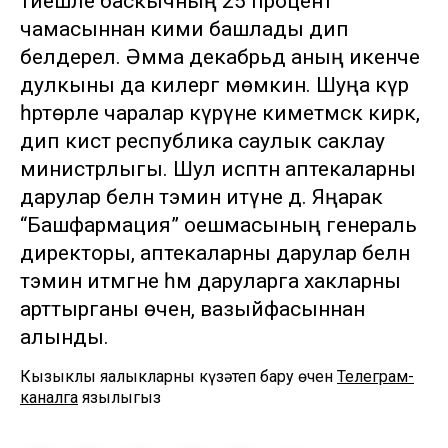
тиешле баскычның 25 процент
чамасыннан кими башлады дип
белдерелә. Әмма декабрьдә аның икенче
дулкыны да килергә мөмкин. Шуңа күрә
һәртөрле чаралар күрүне киметмәскә кирәк,
дип кисәтә республика саулык саклау
министрлыгы. Шул исәптән аптекаларны
дарулар белән тәэмин итүне дә. Яңарак
“Башфармация” оешмасының генераль
директоры, аптекаларны дарулар белән
тәэмин итмәгәне һәм даруларга хакларны
арттырганы өчен, вазыйфасыннан
алынды.
Кызыклы яңалыкларны күзәтеп бару өчен
Телеграм-
каналга
язылыгыз