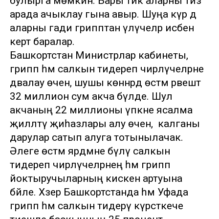
булырга мөмкин. Бары тик аларны тиз
арада ачыклау гына авыр. Шуңа күрә дә
аларны гади грипптан үлүчеләр исәбенә
кертә баралар.
Башкортстан Министрлар кабинеты,
грипп һәм салкын тидереп чирләүчеләрне
дәвалау өчен, шушы көннәрдә өстәмә рәвештә
32 миллион сум акча бүлде. Шул
акчаның 22 миллионы үпкәне ясалма
җилләтү җиһазлары алу өчен, ә калганы
дарулар сатып алуга тотынылачак.
Әлеге өстәмә ярдәмне бүлү салкын
тидереп чирләүчеләрнең һәм грипп
йоктыручыларның кискен артуына
бәйле. Хәзер Башкортстанда һәм Уфада
грипп һәм салкын тидерү күрсәткече