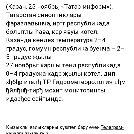
(Казан, 25 ноябрь, «Татар-информ»).
Татарстан синоптиклары
фаразлавынча, иртәгә республикада
болытлы һава, кар явуы көтелә.
Казанда көндез температура 2–4
градус, гомумән республика буенча – 2–
5 градус җылы
27 ноябрьгә каршы төндә республикада
0–4 градуска кадәр җылы көтелә, дип
хђбђр ителђ ТР Гидрометеорология џђм
ђйлђнђ-тирђ мохит мониторингы
идарђсе сайтында.
Кызыклы яңалыкларны күзәтеп бару өчен
Телеграм-
каналга
язылыгыз