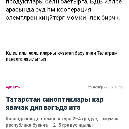
продуктлары белән баетырга, БДБ илләре
арасында сәүдә һәм кооперация
элемтәләрен киңәйтергә мөмкинлек бирәчәк.
Кызыклы яңалыкларны күзәтеп бару өчен
Телеграм-
каналга
язылыгыз
җәмгыять
25 ноябрь 2009 16:22
Татарстан синоптиклары кар
явачак дип вәгъдә итә
Казанда көндез температура 2–4 градус, гомумән
республика буенча – 2–5 градус җылы