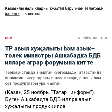
Кызыклы яңалыкларны күзәтеп бару өчен
Телеграм-
каналга
язылыгыз
авыл
25 ноябрь 2009 16:30
ТР авыл хуҗалыгы һәм азык–
төлек министры Ашхабадка БДБ
илләре аграр форумына китте
Төркмәнстанда ачылган күргәзмәдә Татарстанда
эшләнгән ликер–аракы эшләнмәләре, ашлык һәм
сөт продуктлары урын алган
(Казан, 25 ноябрь, “Татар–информ”).
Бүген Ашхабадта БДБ илләре авыл
хуҗалыгы продукциясе