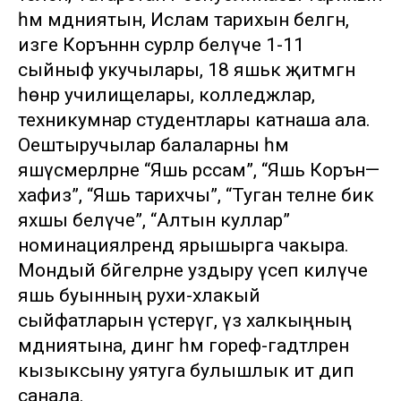
һәм мәдәниятын, Ислам тарихын белгән,
изге Коръәннән сурәләр белүче 1-11
сыйныф укучылары, 18 яшькә җитмәгән
һөнәр училищелары, колледжлар,
техникумнар студентлары катнаша ала.
Оештыручылар балаларны һәм
яшүсмерләрне “Яшь рәссам”, “Яшь Коръән—
хафиз”, “Яшь тарихчы”, “Туган телне бик
яхшы белүче”, “Алтын куллар”
номинацияләрендә ярышырга чакыра.
Мондый бәйгеләрне уздыру үсеп килүче
яшь буынның рухи-әхлакый
сыйфатларын үстерүгә, үз халкыңның
мәдәниятына, дингә һәм гореф-гадәтләренә
кызыксыну уятуга булышлык итә дип
санала.