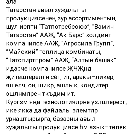
ала.
Татарстан авыл хуҗалыгы
продукциясенең зур ассортиментын,
шул исәптән “Татпотребсоюз”, “Вамин
Татарстан” ААҖ, “Ак Барс” холдинг
компаниясе ААҖ, “Агросила Групп”,
“Майский” теплица комбинаты,
“Татспиртпром” ААҖ, “Алтын башак”
идарәче компаниясе ҖЧҖндә
җитештерелгән сөт, ит, аракы–ликер,
яшелчә, он, шикәр, ашлык, кондитер
эшләнмәләрен тәкъдим итә.
Күргәзмә яңа технологияләрне үзләштерергә,
ике якка да файдалы элемтәләр
урнаштырырга, базарны авыл
хуҗалыгы продукциясе һәм азык–төлек