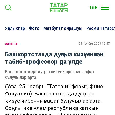
16+
Яңалыклар
Фото
Матбугат очрашуы
Рәсми Татарс
җәмгыять
25 ноябрь 2009 16:57
Башкортстанда дуңгыз кизүеннән
табиб-профессор да үлде
Башкортстанда дуңгыз кизүе чиреннән вафат
булучылар арта
(Уфа, 25 ноябрь, “Татар-информ”, Фәнис
Фәтхуллин). Башкортстанда дуңгыз
кизүе чиреннән вафат булучылар арта.
Соңгы ике үлем республика халкын