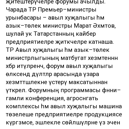
җитештерүчеләре форумы ачылды.
Чарада ТР Премьер–министры
урынбасары – авыл хуҗалыгы һәм
азык–төлек министры Марат Әхмәтов,
шулай ук Татарстанның кайбер
предприятиеләре җитәкчеләре катнаша.
ТР Авыл хуҗалыгы һәм азык–төлек
министрлыгының матбугат хезмәтеннән
хәбәр итүләренчә, форум авыл хуҗалыгы
өлкәсендә дәүләтләр арасында үзара
хезмәттәшлекне үстерү максатыннан
үткәрелә. Форумның программасы фәнни–
гамәли конференция, агросәнәгать
комплексы һәм авыл хуҗалыгы машина
төзелеше предприятиеләре продукциясе
күргәзмәсе, эшлекле сөйләшүләрне үз эченә