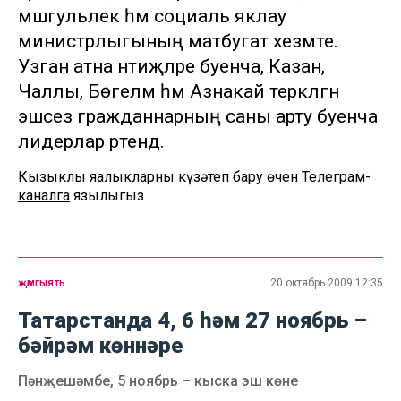
мәшгульлек һәм социаль яклау
министрлыгының матбугат хезмәте.
Узган атна нәтиҗәләре буенча, Казан,
Чаллы, Бөгелмә һәм Азнакай теркәлгән
эшсез гражданнарның саны арту буенча
лидерлар рәтендә.
Кызыклы яңалыкларны күзәтеп бару өчен
Телеграм-
каналга
язылыгыз
җәмгыять
20 октябрь 2009 12:35
Татарстанда 4, 6 һәм 27 ноябрь –
бәйрәм көннәре
Пәнҗешәмбе, 5 ноябрь – кыска эш көне