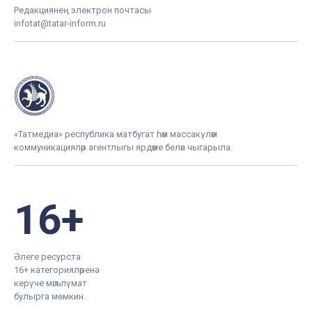
Редакциянең электрон почтасы
infotat@tatar-inform.ru
«Татмедиа» республика матбугат һәм массакүләм
коммуникацияләр агентлыгы ярдәме белән чыгарыла.
16+
Әлеге ресурста
16+ категорияләренә
керүче мәгълүмат
булырга мөмкин.