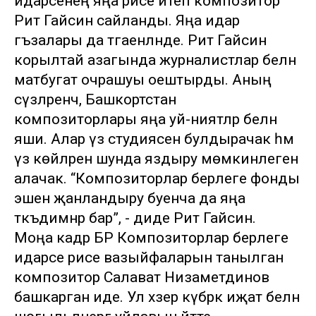
идарәсенең яңа рәисе итеп композитор
Рәит Гайсин сайланды. Яңа идарә
әгъзалары да тәгаенләнде. Рәит Гайсин
корылтай азагында журналистлар белән
матбугат очрашуы оештырды. Аның
сүзләренчә, Башкортстан
композиторлары яңа уй-ниятләр белән
яши. Алар үз студиясен булдырачак һәм
үз көйләрен шунда яздыру мөмкинлеген
алачак. “Композиторлар берлеге фонды
эшен җанландыру буенча да яңа
тәкъдимнәр бар”, - диде Рәит Гайсин.
Моңа кадәр БР Композиторлар берлеге
идарәсе рәисе вазыйфаларын танылган
композитор Салават Низаметдинов
башкарган иде. Ул хәзер күбрәк иҗат белән