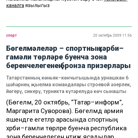
каналга
язылыгыз
спорт
20 октябрь 2009 11:56
Бөгелмәлеләр – спортның хәрби–
гамәли төрләре буенча зона
беренчелегенең бронза призерлары
Татарстанның көньяк–көнчыгышында урнашкан 6
шәһәрнең җыелма командалары строевой әзерлек,
йөгерү, сикерү, турникта күтәрелүдә көч сынашты
(Бөгелмә, 20 октябрь, “Татар–информ”,
Маргарита Суворова). Бөгелмәдә армия
яшендәге егетләр арасында спортның
хәрби–гамәли төрләре буенча республика
зона беренчелегенә нәтиҗә ясадылар.