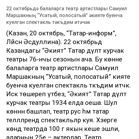
22 октябрьдә балаларга театр артистлары Самуил
Маршакның “Усатый, полосатый” әкияте буенча
куелган спектакль тәкъдим итәчәк
(Казан, 20 октябрь, “Татар-информ”,
Ләйсән Әсәдуллина). 22 октябрьдә
Казандагы “Әкият” Татар дәүләт курчак
театры 76-нчы сезонын ача. Бу көнне
балаларга театр артистлары Самуил
Маршакның “Усатый, полосатый” әкияте
буенча куелган спектакль тәкъдим итәчәк.
Искә төшереп үтәбез, “Әкият” Татар дәүләт
курчак театры 1934 елда оеша. Шул
көннән башлап, театр рус һәм татар
теллләрендә спектакльләр куя. Хәзерге
көндә театрда 100 гә якын кеше эшли,
аларның 25е – актерлар. Театр