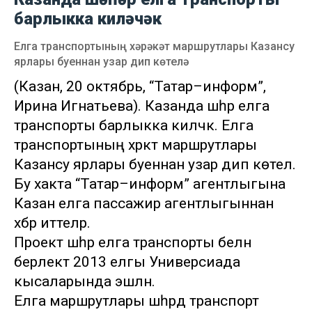
барлыкка киләчәк
Елга транспортының хәрәкәт маршрутлары Казансу
ярлары буеннан узар дип көтелә
(Казан, 20 октябрь, “Татар–информ”,
Ирина Игнатьева). Казанда шәһәр елга
транспорты барлыкка киләчәк. Елга
транспортының хәрәкәт маршрутлары
Казансу ярлары буеннан узар дип көтелә.
Бу хакта “Татар–информ” агентлыгына
Казан елга пассажир агентлыгыннан
хәбәр иттеләр.
Проект шәһәр елга транспорты белән
берлектә 2013 елгы Универсиада
кысаларында эшләнә.
Елга маршрутлары шәһәрдә транспорт