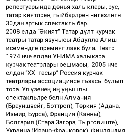
репертуарында дөнья халыклары, рус,
татар әкиятләренә, гыйбарәләренә нигезләнгән
30дан артык спектакль бар.
2008 елда “Әкият” Татар дәүләт курчак
театры татар язучысы Абдулла Алиш
исемендәге премиягә лаек була. Театр
1974 нче елдан УНИМА халыкара
курчак театрлары оешмасы, ә 2005 нче
елдан “XXI гасыр” Россия курчак
театрлары ассоциациясе әгъзасы булып
тора. Ул үзенең иң уңышлы
спектакльләре белән Алмания
(Брауншвейг, Боттроп), Төркия (Адана,
Измир, Бурса), Франция (Канны),
Болгария (Стара Загора, Тырговиште),
Украина (Ивано-Франковск), Финляндия