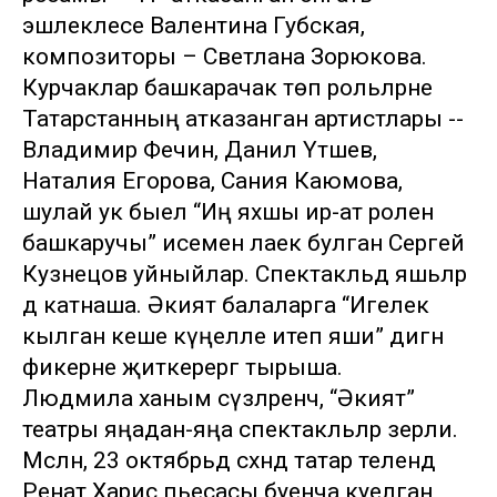
эшлеклесе Валентина Губская,
композиторы – Светлана Зорюкова.
Курчаклар башкарачак төп рольләрне
Татарстанның атказанган артистлары --
Владимир Фечин, Данил Үтәшев,
Наталия Егорова, Сания Каюмова,
шулай ук быел “Иң яхшы ир-ат ролен
башкаручы” исеменә лаек булган Сергей
Кузнецов уйныйлар. Спектакльдә яшьләр
дә катнаша. Әкият балаларга “Игелек
кылган кеше күңелле итеп яши” дигән
фикерне җиткерергә тырыша.
Людмила ханым сүзләренчә, “Әкият”
театры яңадан-яңа спектакльләр әзерли.
Мәсәлән, 23 октябрьдә сәхнәдә татар телендә
Ренат Харис пьесасы буенча куелган