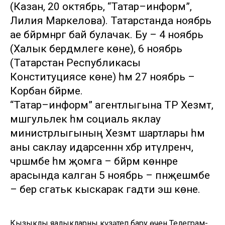
(Казан, 20 октябрь, “Татар–информ”,
Лилия Маркелова). Татарстанда ноябрь
ае бәйрәмнәргә бай булачак. Бу – 4 ноябрь
(Халык бердәмлеге көне), 6 ноябрь
(Татарстан Республикасы
Конституциясе көне) һәм 27 ноябрь –
Корбан бәйрәме.
“Татар–информ” агентлыгына ТР Хезмәт,
мәшгульлек һәм социаль яклау
министрлыгының Хезмәт шартлары һәм
аны саклау идарәсеннән хәбәр итүләренчә,
чәршәмбе һәм җомга – бәйрәм көннәре
арасында калган 5 ноябрь – пәнҗешәмбе
– бер сәгатькә кыскарак гадәти эш көне.
Кызыклы яңалыкларны күзәтеп бару өчен
Телеграм-