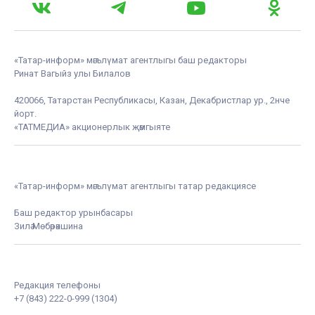
«Татар-информ» мәгълүмат агентлыгы баш редакторы
Ринат Вагыйз улы Билалов
420066, Татарстан Республикасы, Казан, Декабристлар ур., 2нче
йорт.
«ТАТМЕДИА» акционерлык җәмгыяте
«Татар-информ» мәгълүмат агентлыгы татар редакциясе
Баш редактор урынбасары
Зилә Мөбәрәкшина
Редакция телефоны
+7 (843) 222-0-999 (1304)