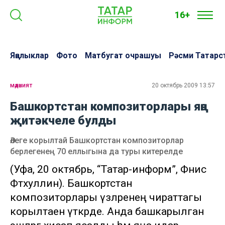
16+
Яңалыклар
Фото
Матбугат очрашуы
Рәсми Татарс
мәдәният
20 октябрь 2009 13:57
Башкортстан композиторлары яңа
җитәкчеле булды
Әлеге корылтай Башкортстан композиторлар
берлегенең 70 еллыгына да туры китерелде
(Уфа, 20 октябрь, “Татар-информ”, Фәнис
Фәтхуллин). Башкортстан
композиторлары үзләренең чираттагы
корылтаен үткәрде. Анда башкарылган