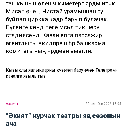
ташкынын өлешчә киметергә ярдәм итәчәк.
Мисал өчен, Чистай урамыннан су
буйлап циркка кадәр барып булачак.
Бүгенге көндә әлеге мәсьәлә тикшерү
стадиясендә. Казан елга пассажир
агентлыгы вәкилләре шәһәр башкарма
комитетының ярдәменә өметләнә.
Кызыклы яңалыкларны күзәтеп бару өчен
Телеграм-
каналга
язылыгыз
мәдәният
20 октябрь 2009 13:05
“Әкият” курчак театры яңа сезонын
ача