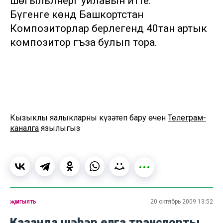
шөгыльләнергә уйлавын әйтте.
Бүгенге көндә Башкортстан
Композиторлар берлегендә 40тан артык
композитор әгъза булып тора.
Кызыклы яңалыкларны күзәтеп бару өчен
Телеграм-
каналга
язылыгыз
җәмгыять
20 октябрь 2009 13:52
Казанда шәһәр елга транспорты