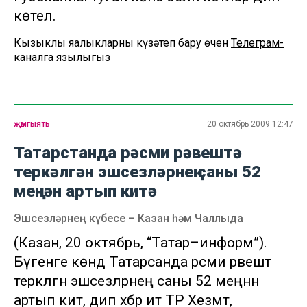
көтелә.
Кызыклы яңалыкларны күзәтеп бару өчен
Телеграм-
каналга
язылыгыз
җәмгыять
20 октябрь 2009 12:47
Татарстанда рәсми рәвештә
теркәлгән эшсезләрнең саны 52
меңнән артып китә
Эшсезләрнең күбесе – Казан һәм Чаллыда
(Казан, 20 октябрь, “Татар–информ”).
Бүгенге көндә Татарсанда рәсми рәвештә
теркәлгән эшсезләрнең саны 52 меңнән
артып китә, дип хәбәр итә ТР Хезмәт,