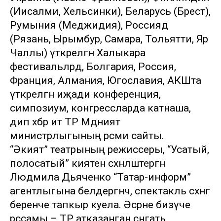
(Иисалми, Хельсинки), Беларусь (Брест),
Румыния (Меджидия), Россиядә
(Рязань, Ырымбур, Самара, Тольятти, Яр
Чаллы) үткәрелгән Халыкара
фестивальләрдә, Болгария, Россия,
Франция, Алмания, Югославия, АКШта
үткәрелгән иҗади конференция,
симпозиум, конгрессларда катнаша,
дип хәбәр итә ТР Мәдәният
министрлыгының рәсми сайты.
“Әкият” театрының режиссеры, “Усатый,
полосатый” әкиятен сәхнәләштергән
Людмила Дьяченко “Татар-информ”
агентлыгына белдергәнчә, спектакль сәхнәгә
беренче тапкыр куела. Әсәрне бизәүче
рәссамы – ТР атказанган сәнгать