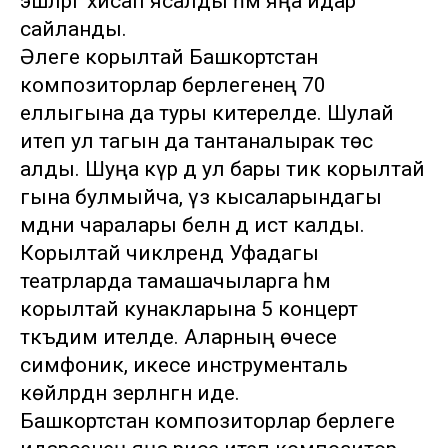
эшләргә хисап ясалды һәм яңа идарә
сайланды.
Әлеге корылтай Башкортстан
композиторлар берлегенең 70
еллыгына да туры китерелде. Шулай
итеп ул тагын да тантаналырак төс
алды. Шуңа күрә дә ул бары тик корылтай
гына булмыйча, үз кысаларындагы
мәдәни чаралары белән дә истә калды.
Корылтай чикләрендә Уфадагы
театрларда тамашачыларга һәм
корылтай кунакларына 5 концерт
тәкъдим ителде. Аларның өчесе
симфоник, икесе инструменталь
көйләрдән әзерләнгән иде.
Башкортстан композиторлар берлеге