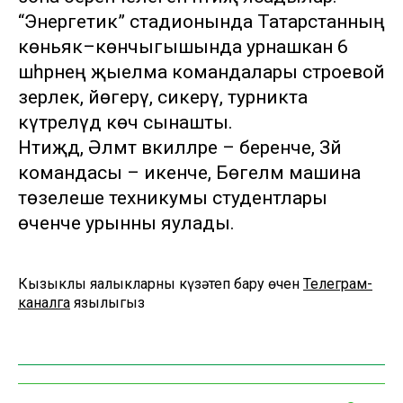
“Энергетик” стадионында Татарстанның
көньяк–көнчыгышында урнашкан 6
шәһәрнең җыелма командалары строевой
әзерлек, йөгерү, сикерү, турникта
күтәрелүдә көч сынашты.
Нәтиҗәдә, Әлмәт вәкилләре – беренче, Зәй
командасы – икенче, Бөгелмә машина
төзелеше техникумы студентлары
өченче урынны яулады.
Кызыклы яңалыкларны күзәтеп бару өчен
Телеграм-
каналга
язылыгыз