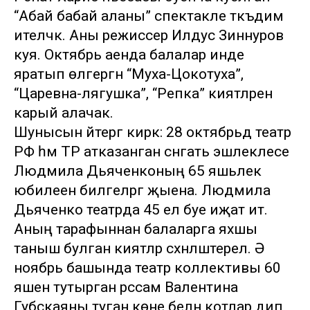
“Абай бабай аланы” спектакле тәкъдим
ителәчәк. Аны режиссер Илдус Зиннуров
куя. Октябрь аенда балалар инде
яратып өлгергән “Муха-Цокотуха”,
“Царевна-лягушка”, “Репка” әкиятләрен
карый алачак.
Шунысын әйтергә кирәк: 28 октябрьдә театр
РФ һәм ТР атказанган сәнгать эшлеклесе
Людмила Дьяченконың 65 яшьлек
юбилеен билгеләргә җыена. Людмила
Дьяченко театрда 45 ел буе иҗат итә.
Аның тарафыннан балаларга яхшы
таныш булган әкиятләр сәхнәләштерелә. Ә
ноябрь башында театр коллективы 60
яшен тутырган рәссам Валентина
Губскаяны туган көне белән котлар дип