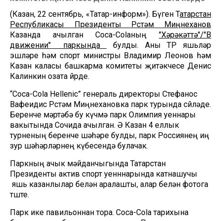
(Казан, 22 сентябрь, «Татар-информ»). Бүген Т
атарстан
Республикасы Президенты Рөстәм Миңнеханов
Казанда ачылган Coca-Colaның
"Хәрәкәттә"/"В
движении" паркында
булды. Аны ТР яшьләр
эшләре һәм спорт министры Владимир Леонов һәм
Казан каласы башкарма комитеты җитәкчесе Денис
Калинкин озата йөрде.
“Coca-Cola Hellenic” генераль директоры Стефанос
Вафеидис Рөстәм Миңнехановка парк турында сөйләде.
Беренче мәртәбә бу күчмә парк Олимпия уеннары
вакытында Сочида ачылган. Ә Казан 4 еллык
турненың беренче шәһәре булды, парк Россиянең иң
зур шәһәрләрнең күбесендә булачак.
Паркның ачык мәйданчыгында Татарстан
Президенты актив спорт уенннарында катнашучы
яшь казанлылар белән аралашты, алар белән фотога
төште.
Парк ике павильоннан тора. Coca-Cola тарихына