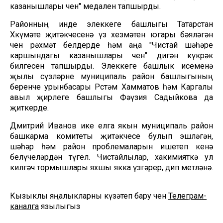
казанышлары өчен" медален тапшырды.
Районның инде элеккеге башлыгы Татарстан
Хөкүмәте җитәкчесенә үз хезмәтен югары бәяләгән
өчен рәхмәт белдерде һәм аңа "Чистай шәһәре
каршындагы казанышлары өчен" дигән күкрәк
билгесен тапшырды. Элеккеге башлык исеменә
җылы сүзләрне муниципаль район башлыгының
беренче урынбасары Рөстәм Хамматов һәм Каргалы
авыл җирлеге башлыгы Фәүзия Садыйкова да
җиткерде.
Дмитрий Иванов ике елга якын муниципаль район
башкарма комитеты җитәкчесе булып эшләгән,
шәһәр һәм район проблемаларын ишетеп кенә
белүчеләрдән түгел. Чистайлылар, хакимияткә ул
килгәч тормышлары яхшы якка үзгәрер, дип өметләнә.
Кызыклы яңалыкларны күзәтеп бару өчен
Телеграм-
каналга
язылыгыз