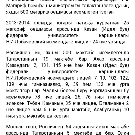
Мәгариф һәм фән министрлыгы теләктәшлегендә иң
яхшы 500 мәгариф оешмасы исемлеген төзегән.
2013-2014 елларда югары нәтиҗә күрсәткән 25
мәгариф оешмасы арасында Казан (Идел буе)
федераль университеты каршындагы
Н.И.Лобачевский исемендәге лицей - 24 нче урында.
Россиянең иң яхшы 500 мәктәбе исемлегендә
Татарстанның 19 мәктәбе бар. Алар арасына
Казандагы 2, 131, 145 нче һәм Казан (Идел буе)
федераль университеты каршындагы
Н.И.Лобачевский исемендәге лицей, 7, 19, 102, 122,
139 нчы гимназияләр, 9, 39 һәм 132 нче урта
мәктәпләр бар. Чаллы белем бирү йортларыннан бу
исемлеккә 78 нче лицей, 26, 76 нчы гимназия
эләккән. Түбән Каманың 35 нче лицее, Бөгелмәнең 2
нче лицее һәм 6 нчы урта мәктәбе, Алабуганың 10
нчы урта мәктәбе дә кергән.
Моннан тыш, Россиянең 54 алдынгы авыл мәктәбе
арасында Татарстанның 5 мәктәбе дә бар: Әлки