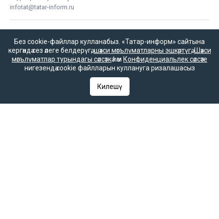
infotat@tatar-inform.ru
Без cookie-файллар кулланабыз. «Татар-информ» сайтына
кергәндә сез әлеге белдерүгә,
шәхси мәгълүматларны эшкәртүгә
,
Шәхси
мәгълүматлар турындагы сәясәткә
һәм
Конфиденциальлек сәясәте
нигезендә cookie файлларын куллануга ризалашасыз
«Татмедиа» республика матбугат һәм массакүләм
Килешү
коммуникацияләр агентлыгы ярдәме белән чыгарыла.
16+
Әлеге ресурста
16+ категорияләренә
керүче мәгълүмат
булырга мөмкин.