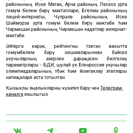
районының Иске Матак, Арча районың Лесхоз урта
гомум белем бирү мәктәпләре, Бөгелмә районының
лицей-интернаты, Чүпрәле районының Иске
Шәйморза урта гомум белем бирү мәктәбе һәм
Чирмешән районының Чирмешән кадетлар интернат-
мәктәбе.
Әйтергә кирәк, рейтингны төзегән вакытта
гомумбелем бирү оешмаларыннан бәйсез
укучыларның әзерлек дәрәҗәсен билгеләү
параметрлары - БДИ, шулай ук Бөтенроссия укучылар
олимпиадаларының төбәк һәм йомгаклау этаплары
нәтиҗәләре истә тотылган.
Кызыклы яңалыкларны күзәтеп бару өчен
Телеграм-
каналга
язылыгыз