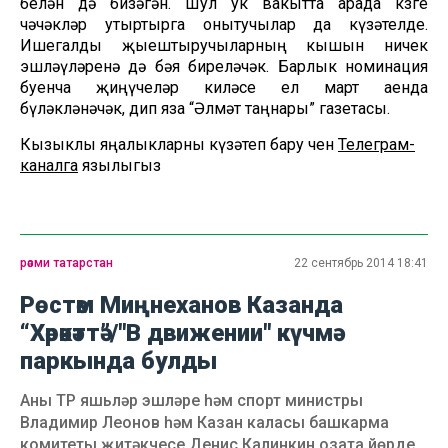
белән дә бизәгән. Шул ук вакытта арада көзге
чәчәкләр утыртырга онытучылар да күзәтелде.
Ишегалды җыештыручыларның кышын ничек
эшләүләренә дә бәя биреләчәк. Барлык номинация
буенча җиңүчеләр киләсе ел март аенда
бүләкләнәчәк, дип яза “Әлмәт таңнары” газетасы.
Кызыклы яңалыкларны күзәтеп бару өчен
Телеграм-
каналга
язылыгыз
рәсми татарстан
22 сентябрь 2014 18:41
Рөстәм Миңнеханов Казанда
“Хәрәкәттә”/"В движении" күчмә
паркында булды
Аны ТР яшьләр эшләре һәм спорт министры
Владимир Леонов һәм Казан каласы башкарма
комитеты җитәкчесе Денис Калинкин озата йөрде