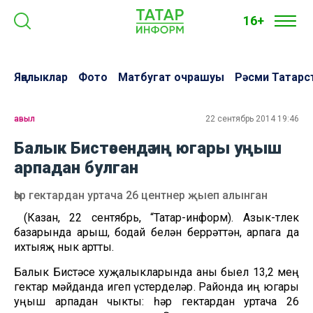
16+
Яңалыклар
Фото
Матбугат очрашуы
Рәсми Татарс
авыл
22 сентябрь 2014 19:46
Балык Бистәсендә иң югары уңыш
арпадан булган
Һәр гектардан уртача 26 центнер җыеп алынган
(Казан, 22 сентябрь, “Татар-информ). Азык-төлек
базарында арыш, бодай белән беррәттән, арпага да
ихтыяҗ нык артты.
Балык Бистәсе хуҗалыкларында аны быел 13,2 мең
гектар мәйданда игеп үстерделәр. Районда иң югары
уңыш арпадан чыкты: һәр гектардан уртача 26