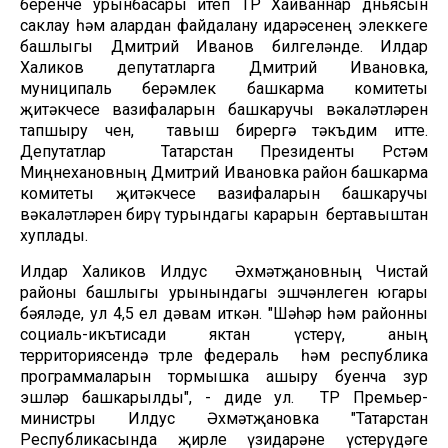
беренче урынбасары итеп ТР Хайваннар дөньясын
саклау һәм алардан файдалану идарәсенең элеккеге
башлыгы Дмитрий Иванов билгеләнде. Илдар
Халиков депутатларга Дмитрий Ивановка,
муниципаль берәмлек башкарма комитеты
җитәкчесе вазифаларын башкаручы вәкаләтләрен
тапшыру өчен, тавыш бирергә тәкъдим итте.
Депутатлар Татарстан Президенты Рөстәм
Миңнехановның Дмитрий Ивановка район башкарма
комитеты җитәкчесе вазифаларын башкаручы
вәкаләтләрен бирү турындагы карарын бертавыштан
хуплады.
Илдар Халиков Илдус Әхмәтҗановның Чистай
районы башлыгы урынындагы эшчәнлеген югары
бәяләде, ул 4,5 ел дәвам иткән. "Шәһәр һәм районны
социаль-икътисади яктан үстерү, аның
территориясендә төрле федераль һәм республика
программаларын тормышка ашыру буенча зур
эшләр башкарылды", - диде ул. ТР Премьер-
министры Илдус Әхмәтҗановка "Татарстан
Республикасында җирле үзидарәне үстерүдәге