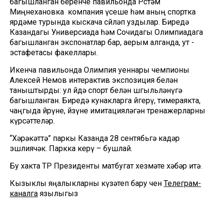
багышланган беренче павильонда Рөстәм
Миңнехановка компания үсеше һәм аның спортка
ярдәме турында кыскача сөйләп уздылар. Биредә
Казандагы Универсиада һәм Сочидагы Олимпиадага
багышланган экспонатлар бар, аерым алганда, ут -
эстафетасы факеллары.
Икенча павильонда Олимпия уеннары чемпионы
Алексей Немов интерактив экспозиция белән
таныштырды: ул өйдә спорт белән шөгыльләнүгә
багышланган. Биредә кунакларга йөгерү, тимераякта,
чаңгыда йөрүне, йөзүне имитацияләгән тренажерларны
күрсәттеләр.
“Хәрәкәттә” паркы Казанда 28 сентябьгә кадәр
эшлиячәк. Паркка керү – бушлай.
Бу хакта ТР Президенты матбугат хезмәте хәбәр итә.
Кызыклы яңалыкларны күзәтеп бару өчен
Телеграм-
каналга
язылыгыз