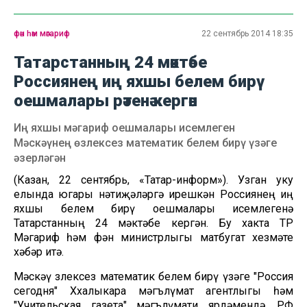
фән һәм мәгариф
22 сентябрь 2014 18:35
Татарстанның 24 мәктәбе
Россиянең иң яхшы белем бирү
оешмалары рәтенә кергән
Иң яхшы мәгариф оешмалары исемлеген
Мәскәүнең өзлексез математик белем бирү үзәге
әзерләгән
(Казан, 22 сентябрь, «Татар-информ»). Узган уку
елында югары нәтиҗәләргә ирешкән Россиянең иң
яхшы белем бирү оешмалары исемлегенә
Татарстанның 24 мәктәбе кергән. Бу хакта ТР
Мәгариф һәм фән министрлыгы матбугат хезмәте
хәбәр итә.
Мәскәү өзлексез математик белем бирү үзәге "Россия
сегодня" Ххалыкара мәгълүмат агентлыгы һәм
"Учительская газета" мәгълүмати ярдәмендә, РФ