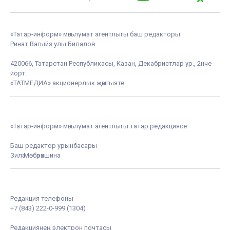
«Татар-информ» мәгълүмат агентлыгы баш редакторы
Ринат Вагыйз улы Билалов
420066, Татарстан Республикасы, Казан, Декабристлар ур., 2нче
йорт.
«ТАТМЕДИА» акционерлык җәмгыяте
«Татар-информ» мәгълүмат агентлыгы татар редакциясе
Баш редактор урынбасары
Зилә Мөбәрәкшина
Редакция телефоны
+7 (843) 222-0-999 (1304)
Редакциянең электрон почтасы