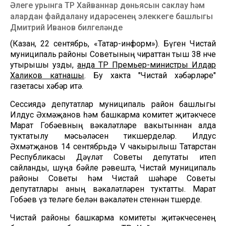
Әлеге урынга ТР Хайваннар дөньясын саклау һәм
алардан файдалану идарәсенең элеккеге башлыгы
Дмитрий Иванов билгеләнде
(Казан, 22 сентябрь, «Татар-информ»). Бүген Чистай
муниципаль районы Советының чираттан тыш 38 нче
утырышы узды,
анда ТР Премьер-министры Илдар
Халиков катнашы
. Бу хакта "Чистай хәбәрләре"
газетасы хәбәр итә.
Сессиядә депутатлар муниципаль район башлыгы
Илдус Әхмәҗанов һәм башкарма комитет җитәкчесе
Марат Гобәевның вәкаләтләре вакытыннан алда
туктатылу мәсьәләсен тикшерделәр. Илдус
Әхмәтҗанов 14 сентябрьдә V чакырылыш Татарстан
Республикасы Дәүләт Советы депутаты итеп
сайланды, шуңа бәйле рәвештә, Чистай муниципаль
районы Советы һәм Чистай шәһәре Советы
депутатлары аның вәкаләтләрен туктатты. Марат
Гобәев үз теләге белән вәкаләтен өстеннән төшерде.
Чистай районы башкарма комитеты җитәкчесенең