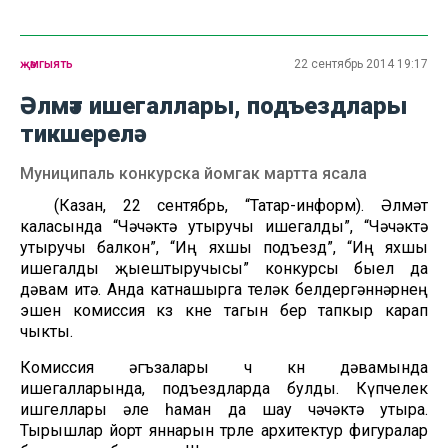
җәмгыять
22 сентябрь 2014 19:17
Әлмәт ишегаллары, подъездлары
тикшерелә
Муниципаль конкурска йомгак мартта ясала
(Казан, 22 сентябрь, “Татар-информ). Әлмәт
каласында “Чәчәктә утыручы ишегалды”, “Чәчәктә
утыручы балкон”, “Иң яхшы подъезд”, “Иң яхшы
ишегалды җыештыручысы” конкурсы быел да
дәвам итә. Анда катнашырга теләк белдергәннәрнең
эшен комиссия көз көне тагын бер тапкыр карап
чыкты.
Комиссия әгъзалары өч көн дәвамында
ишегалларында, подъездларда булды. Күпчелек
ишгеллары әле һаман да шау чәчәктә утыра.
Тырышлар йорт яннарын төрле архитектур фигуралар