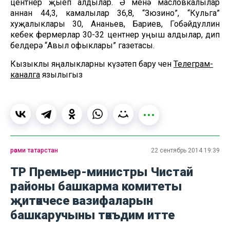
центнер җыеп алдылар. Ә менә масловкалылар
аннан 44,3, камалылар 36,8, “Зюзино”, “Кульга”
хуҗалыклары 30, Ананьев, Бариев, Гобәйдуллин
кебек фермерлар 30-32 центнер уңыш алдылар, дип
белдерә “Авыл офыклары” газетасы.
Кызыклы яңалыкларны күзәтеп бару өчен
Телеграм-
каналга
язылыгыз
рәсми татарстан
22 сентябрь 2014 19:39
ТР Премьер-министры Чистай
районы башкарма комитеты
җитәкчесе вазифаларын
башкаручыны тәкъдим итте