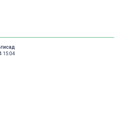
ътисад
4 15:04