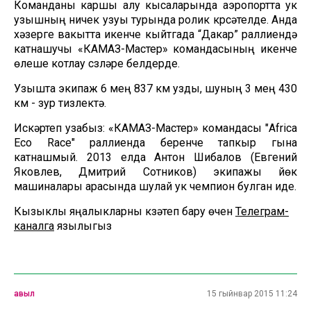
Команданы каршы алу кысаларында аэропортта ук
узышның ничек узуы турында ролик күрсәтелде. Анда
хәзерге вакытта икенче кыйтгада “Дакар” раллиендә
катнашучы «КАМАЗ-Мастер» командасының икенче
өлеше котлау сүзләре белдерде.
Узышта экипаж 6 мең 837 км узды, шуның 3 мең 430
км - зур тизлектә.
Искәртеп узабыз: «КАМАЗ-Мастер» командасы "Africa
Eco Race" раллиенда беренче тапкыр гына
катнашмый. 2013 елда Антон Шибалов (Евгений
Яковлев, Дмитрий Сотников) экипажы йөк
машиналары арасында шулай ук чемпион булган иде.
Кызыклы яңалыкларны күзәтеп бару өчен
Телеграм-
каналга
язылыгыз
авыл
15 гыйнвар 2015 11:24