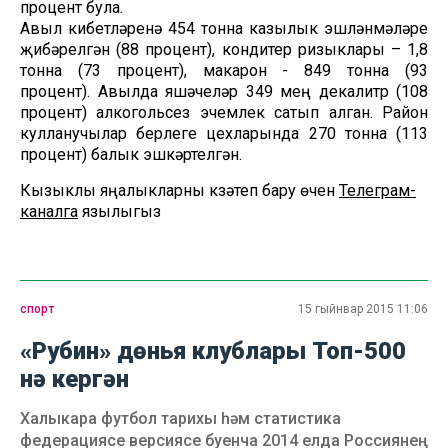
процент була.
Авыл кибетләренә 454 тонна казылык эшләнмәләре
җибәрелгән (88 процент), кондитер ризыклары – 1,8
тонна (73 процент), макарон - 849 тонна (93
процент). Авылда яшәүчеләр 349 мең декалитр (108
процент) алкогольсез эчемлек сатып алган. Район
кулланучылар берлеге цехларында 270 тонна (113
процент) балык эшкәртелгән.
Кызыклы яңалыкларны күзәтеп бару өчен
Телеграм-
каналга
язылыгыз
спорт
15 гыйнвар 2015 11:06
«Рубин» дөнья клублары Топ-500
нә кергән
Халыкара футбол тарихы һәм статистика
федерациясе версиясе буенча 2014 елда Россиянең