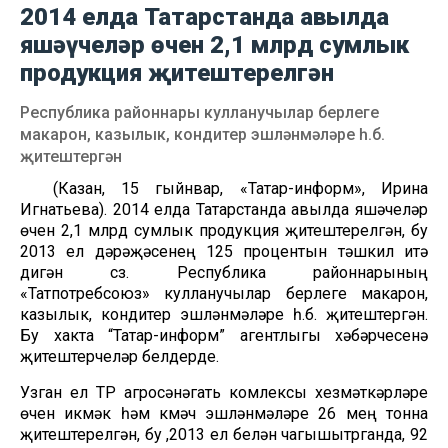
2014 елда Татарстанда авылда
яшәүчеләр өчен 2,1 млрд сумлык
продукция җитештерелгән
Республика районнары кулланучылар берлеге
макарон, казылык, кондитер эшләнмәләре һ.б.
җитештергән
(Казан, 15 гыйнвар, «Татар-информ», Ирина
Игнатьева). 2014 елда Татарстанда авылда яшәүчеләр
өчен 2,1 млрд сумлык продукция җитештерелгән, бу
2013 ел дәрәҗәсенең 125 процентын тәшкил итә
дигән сүз. Республика районнарының
«Татпотребсоюз» кулланучылар берлеге макарон,
казылык, кондитер эшләнмәләре һ.б. җитештергән.
Бу хакта “Татар-информ” агентлыгы хәбәрчесенә
җитештерүчеләр белдерде.
Узган ел ТР агросәнәгать комлексы хезмәткәрләре
өчен икмәк һәм күмәч эшләнмәләре 26 мең тонна
җитештерелгән, бу ,2013 ел белән чагышытрганда, 92