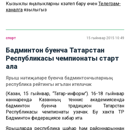
Кызыклы яңалыкларны күзәтеп бару өчен
Телеграм-
каналга
язылыгыз
спорт
15 гыйнвар 2015 10:49
Бадминтон буенча Татарстан
Республикасы чемпионаты старт
ала
Ярыш нәтиҗәләре буенча бадминтончыларның
республика рейтингы игълан ителәчәк
(Казан, 15 гыйнвар, “Татар-информ”). 16-18 гыйнвар
көннәрендә Казанның теннис академиясендә
бадминтон буенча традицион Татарстан
Республикасы чемпионаты узачак. Бу хакта ТР
Бадминтон федерациясе хәбәр итә.
Ярышларда республика шәһәр һәм районнарыннан