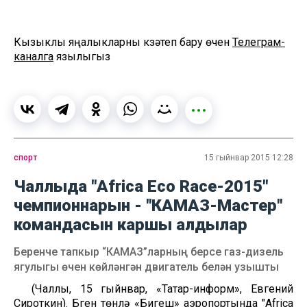
Кызыклы яңалыкларны күзәтеп бару өчен
Телеграм-
каналга
язылыгыз
спорт
15 гыйнвар 2015 12:28
Чаллыда "Africa Eco Race-2015"
чемпионнарын - "КАМАЗ-Мастер"
командасын каршы алдылар
Беренче тапкыр “КАМАЗ”ларның берсе газ-дизель
ягулыгы өчен көйләнгән двигатель белән узышты
(Чаллы, 15 гыйнвар, «Татар-информ», Евгений
Сироткин). Бүген төнлә «Бигеш» аэропортында "Africa