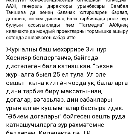
ААҖ генераль директоры урынбасары Сөмбел
Таишева да үзенең балачак хәтирәләрен барлап,
доганың, ислам диненең бала тәрбияләүдә роле зур
булуын ассызыклады һәм “Татмедиа” ААҖнең
киләчәктә дә мондый проектларны тормышка ашыру
өстендә эшләячәген хәбәр итте.
Журналның баш мөхәррире Зиннур
Хөснияр белдергәнчә, бәйгедә
дистәләгән бала катнашкан. “Безнең
журналга быел 25 ел тула. Ул әле
оешып кына килгән чорда ук, балаларга
дини тәрбия бирү максатыннан,
догалар, вәгазьләр, дин сабаклары
урын алган кушымталар бастыра идек.
“Әбием догалары” бәйгесен оештыруда
катнашучыларга зур рәхмәтемне
белдерәм. Киләчәктә дә, ТР