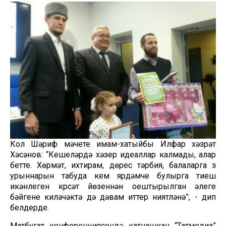
Кол Шәриф мәчете имам-хатыйбы Илфар хәзрәт
Хәсәнов: “Кешеләрдә хәзер идеаллар калмады, алар
бетте. Хөрмәт, ихтирам, дөрес тәрбия, балаларга үз
урыннарын табуда кем ярдәмче булырга тиеш
икәнлеген күрсәтү йөзеннән оештырылган әлеге
бәйгене киләчәктә дә дәвам иттерү ниятләнә”, - дип
белдерде.
Матбугат конференциясендә катнашкан “Татмедиа”