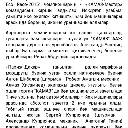
Eco Race-2015" чемпионнарын - «КАМАЗ-Мастер»
командасын каршы алдылар. Искәртеп узабыз:
узышта ике экипаж катнашты һәм йөк машиналары
арасында беренче, икенче урыннарны алдылар.
Аэропортта чемпионнарны күп санлы җанатарлар,
туганнары һәм якыннары, шулай ук “КАМАЗ” ААҖ
генераль директоры урынбасары Александр Ушенин,
шәһәр Башкарма комитеты җитәкчесенең беренче
урынбасары Ринат Абдуллин каршылады.
«Париж-Дакар» танылган ралли-марафоны
маршруты буенча узган ралли нәтиҗәләре буенча
Антон Шибалов (штурман - Роберт Аматыч, механик -
Алмаз Хисамиев) экипажы дизель ягулыгы белән
эшли торган “КАМАЗ” да йөк машианлары зачетында
1 нче урынны һәм автомобильләр – йөк машиналары
арасында абсолют зачетта 2 нче урынны алды.
Табигый газда эшләүче спорт йөк машинасында
чыгыш ясаган Сергей Куприянов (штурман -
Александр Куприянов, механик - Анатолий Танин)
идарәсендәге команданың икенче экипажы йөк