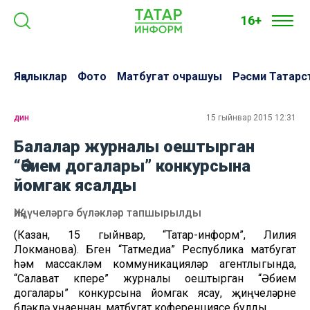
16+
Яңалыклар
Фото
Матбугат очрашуы
Рәсми Татарс
дин
15 гыйнвар 2015 12:31
Балалар журналы оештырган
“Әбием догалары” конкурсына
йомгак ясалды
Җиңүчеләргә бүләкләр тапшырылды
(Казан, 15 гыйнвар, “Татар-информ”, Лилия
Локманова). Бүген “Татмедиа” Республика матбугат
һәм массакүләм коммуникацияләр агентлыгында,
“Салават күпере” журналы оештырган “Әбием
догалары” конкурсына йомгак ясау, җиңүчеләрне
бүләкләү уңаеннан, матбугат коференциясе булды.