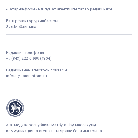
«Татар-информ» мәгълүмат агентлыгы татар редакциясе
Баш редактор урынбасары
Зилә Мөбәрәкшина
Редакция телефоны
+7 (843) 222-0-999 (1304)
Редакциянең электрон почтасы
infotat@tatar-inform.ru
«Татмедиа» республика матбугат һәм массакүләм
коммуникацияләр агентлыгы ярдәме белән чыгарыла.