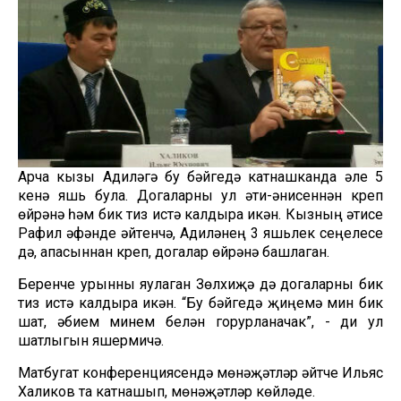
Арча кызы Адиләгә бу бәйгедә катнашканда әле 5
кенә яшь була. Догаларны ул әти-әнисеннән күреп
өйрәнә һәм бик тиз истә калдыра икән. Кызның әтисе
Рафил әфәнде әйтүенчә, Адиләнең 3 яшьлек сеңелесе
дә, апасыннан күреп, догалар өйрәнә башлаган.
Беренче урынны яулаган Зөлхиҗә дә догаларны бик
тиз истә калдыра икән. “Бу бәйгедә җиңүемә мин бик
шат, әбием минем белән горурланачак”, - ди ул
шатлыгын яшермичә.
Матбугат конференциясендә мөнәҗәтләр әйтүче Ильяс
Халиков та катнашып, мөнәҗәтләр көйләде.