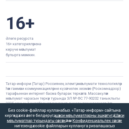
16+
Әлеге ресурста
16+ категорияләренә
керүче мәгълүмат
булырга мөмкин.
Татар-информ (Татар) Россиянең элемтә, мәгълүмати технологияләр
һәм гаммәви коммуникацияләрне күзәтчелек хезмәте (Роскомнадзор)
тарафыннан интернет басма буларак теркәлгән. Массакүләм
мәгълүмат чарасын теркәү турында ЭЛ № ФС 77-90202 таныклыгы
2025 елның 7 октябрендә элемтә, мәгълүмати технологияләр һәм
массакүләм коммуникацияләр өлкәсендә күзәтчелек итүче Федераль
Без cookie-файллар кулланабыз. «Татар-информ» сайтына
хезмәт тарафыннан бирелгән.
кергәндә сез әлеге белдерүгә,
шәхси мәгълүматларны эшкәртүгә
,
Шәхси
«Татар-информ» Россиянең элемтә, мәгълүмати технологияләр һәм
мәгълүматлар турындагы сәясәткә
һәм
Конфиденциальлек сәясәте
гаммәви коммуникацияләрне күзәтчелек хезмәте (Роскомнадзор)
нигезендә cookie файлларын куллануга ризалашасыз
тарафыннан мәгълүмат агентлыгы буларак 15.09.2016 елда