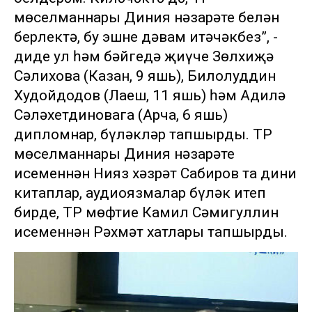
мөселманнары Диния нәзарәте белән
берлектә, бу эшне дәвам итәчәкбез”, -
диде ул һәм бәйгедә җиңүче Зөлхиҗә
Сәлихова (Казан, 9 яшь), Билолуддин
Худойдодов (Лаеш, 11 яшь) һәм Адилә
Сәләхетдиновага (Арча, 6 яшь)
дипломнар, бүләкләр тапшырды. ТР
мөселманнары Диния нәзарәте
исеменнән Нияз хәзрәт Сабиров та дини
китаплар, аудиоязмалар бүләк итеп
бирде, ТР мөфтие Камил Сәмигуллин
исеменнән Рәхмәт хатлары тапшырды.