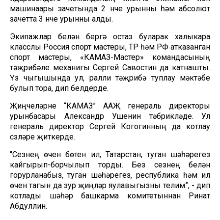
машинаары зачетында 2 нче урынны һәм абсолют
зачетта 3 нче урынны алды.
Экипажлар белән бергә остаз буларак халыкара
класслы Россия спорт мастеры, ТР һәм РФ атказанган
спорт мастеры, «КАМАЗ-Мастер» командасының
тәҗрибәле механигы Сергей Савостин да катнашты.
Үз чыгышында ул, ралли тәҗрибә туплау мәктәбе
булып тора, дип белдерде.
Җиңүчеләрне “КАМАЗ” ААҖ генераль директоры
урынбасары Александр Ушенин тәбрикләде. Ул
генераль директор Сергей Когогинның да котлау
сүзләре җиткерде.
“Сезнең өчен бөтен ил, Татарстан, туган шәһәрегез
кайгырып-борчылып торды. Без сезнең белән
горурланабыз, туган шәһәрегез, республика һәм ил
өчен тагын да зур җиңүләр яулавыгызны телим”, - дип
котлады шәһәр башкарма комитетыннан Ринат
Абдуллин.