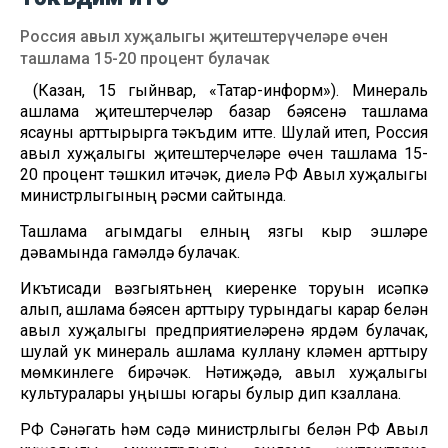
Россия авыл хуҗалыгы җитештерүчеләре өчен
ташлама 15-20 процент булачак
(Казан, 15 гыйнвар, «Татар-информ»). Минераль
ашлама җитештерүчеләр базар бәясенә ташлама
ясауны арттырырга тәкъдим итте. Шулай итеп, Россия
авыл хуҗалыгы җитештерүчеләре өчен ташлама 15-
20 процент тәшкил итәчәк, диелә РФ Авыл хуҗалыгы
министрлыгының рәсми сайтында.
Ташлама агымдагы елның язгы кыр эшләре
дәвамында гамәлдә булачак.
Икътисади вәзгыятьнең киеренке торуын исәпкә
алып, ашлама бәясен арттыру турындагы карар белән
авыл хуҗалыгы предприятиеләренә ярдәм булачак,
шулай ук минераль ашлама куллану күләмен арттыру
мөмкинлеге бирәчәк. Нәтиҗәдә, авыл хуҗалыгы
культуралары уңышы югары булыр дип күзаллана.
РФ Сәнәгать һәм сәүдә министрлыгы белән РФ Авыл