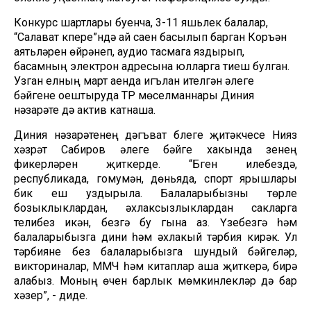
Конкурс шартлары буенча, 3-11 яшьлек балалар,
“Салават күпере”ндә ай саен басылып барган Коръән
аятьләрен өйрәнеп, аудио тасмага яздырып,
басамның электрон адресына юлларга тиеш булган.
Узган елның март аенда игълан ителгән әлеге
бәйгене оештыруда ТР мөселманнары Диния
нәзарәте дә актив катнаша.
Диния нәзарәтенең дәгъват бүлеге җитәкчесе Нияз
хәзрәт Сабиров әлеге бәйге хакында үзенең
фикерләрен җиткерде. “Бүген илебездә,
республикада, гомумән, дөньяда, спорт ярышлары
бик еш уздырыла. Балаларыбызны төрле
бозыклыклардан, әхлаксызлыклардан сакларга
телибез икән, безгә бу гына аз. Үзебезгә һәм
балаларыбызга дини һәм әхлакый тәрбия кирәк. Ул
тәрбияне без балаларыбызга шундый бәйгеләр,
викториналар, ММЧ һәм китаплар аша җиткерә, бирә
алабыз. Моның өчен барлык мөмкинлекләр дә бар
хәзер”, - диде.