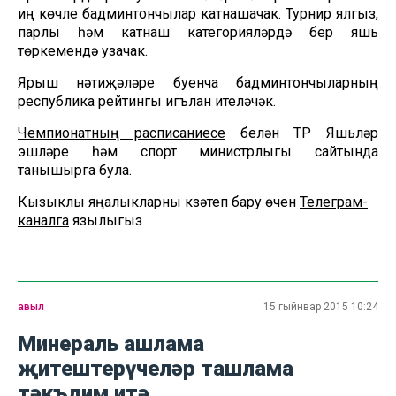
иң көчле бадминтончылар катнашачак. Турнир ялгыз,
парлы һәм катнаш категорияләрдә бер яшь
төркемендә узачак.
Ярыш нәтиҗәләре буенча бадминтончыларның
республика рейтингы игълан ителәчәк.
Чемпионатның расписаниесе
белән ТР Яшьләр
эшләре һәм спорт министрлыгы сайтында
танышырга була.
Кызыклы яңалыкларны күзәтеп бару өчен
Телеграм-
каналга
язылыгыз
авыл
15 гыйнвар 2015 10:24
Минераль ашлама
җитештерүчеләр ташлама
тәкъдим итә