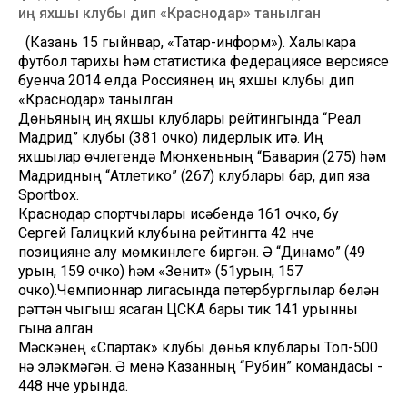
иң яхшы клубы дип «Краснодар» танылган
(Казань 15 гыйнвар, «Татар-информ»). Халыкара
футбол тарихы һәм статистика федерациясе версиясе
буенча 2014 елда Россиянең иң яхшы клубы дип
«Краснодар» танылган.
Дөньяның иң яхшы клублары рейтингында “Реал
Мадрид” клубы (381 очко) лидерлык итә. Иң
яхшылар өчлегендә Мюнхеньның “Бавария (275) һәм
Мадридның “Атлетико” (267) клублары бар, дип яза
Sportbox.
Краснодар спортчылары исәбендә 161 очко, бу
Сергей Галицкий клубына рейтингта 42 нче
позицияне алу мөмкинлеге биргән. Ә “Динамо” (49
урын, 159 очко) һәм «Зенит» (51урын, 157
очко).Чемпионнар лигасында петербурглылар белән
рәттән чыгыш ясаган ЦСКА бары тик 141 урынны
гына алган.
Мәскәүнең «Спартак» клубы дөнья клублары Топ-500
нә эләкмәгән. Ә менә Казанның “Рубин” командасы -
448 нче урында.