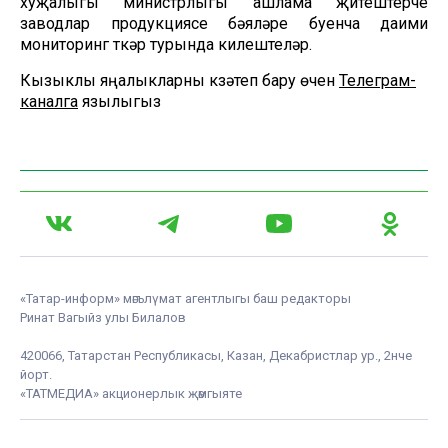
хуҗалыгы министрлыгы ашлама җитештерүче
заводлар продукциясе бәяләре буенча даими
мониторинг үткәрү турында килештеләр.
Кызыклы яңалыкларны күзәтеп бару өчен
Телеграм-
каналга
язылыгыз
«Татар-информ» мәгълүмат агентлыгы баш редакторы
Ринат Вагыйз улы Билалов
420066, Татарстан Республикасы, Казан, Декабристлар ур., 2нче
йорт.
«ТАТМЕДИА» акционерлык җәмгыяте