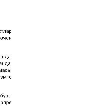
стлар
 өчен
ында,
енда,
амасы
змәте
бург,
рләре