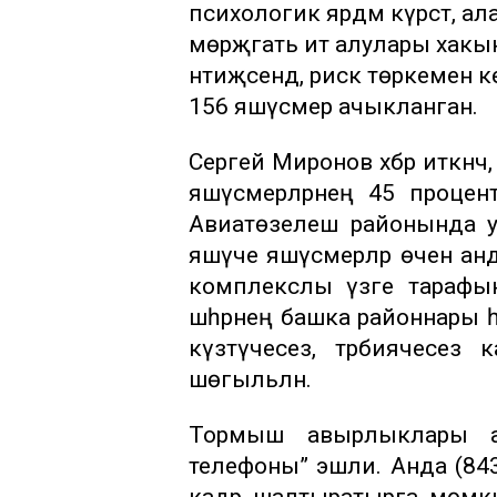
психологик ярдәм күрсәтә, а
мөрәҗәгать итә алулары хак
нәтиҗәсендә, риск төркеменә к
156 яшүсмер ачыкланган.
Сергей Миронов хәбәр иткәнч
яшүсмерләрнең 45 проце
Авиатөзелеш районында 
яшәүче яшүсмерләр өчен ан
комплекслы үзәге тараф
шәһәрнең башка районнары һәм
күзәтүчесез, тәрбиячесез 
шөгыльләнә.
Тормыш авырлыклары а
телефоны” эшли. Анда (843
кадәр шалтыратырга мөмки