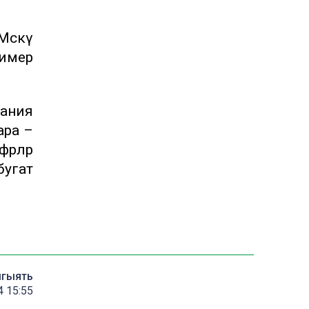
әскәү
тимер
пания
ара –
әрләр
бугат
мгыять
4 15:55