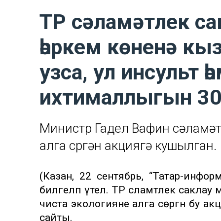
ТР сәламәтлек са
һәркем көненә кы
узса, ул инсульт һ
ихтималлыгын 30
Министр Гадел Вафин сәламәт
алга сөргән акциягә кушылган.
(Казан, 22 сентябрь, “Татар-инфо
билгеләп үтелә. ТР сәламәтлек сакла
чиста экологияне алга сөргән бу ак
сайты.