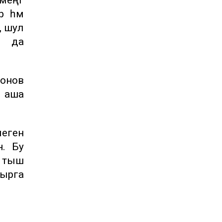
р һәм
, шул
н да
ронов
н аша
леген
. Бу
н тыш
лырга