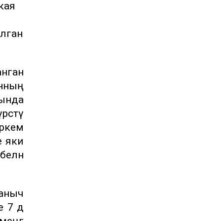
 кая
улган
анган
нның
ында
рсәтү
ркем
е яки
белән
аныч
 7 дә
меңгә