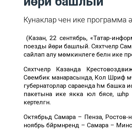
йөри башлый
Кунаклар өчен ике программа 
(Казан, 22 сентябрь, «Татар-инфор
поезды йөри башлый. Сәяхәтчеләр Сам
сайлап алу мөмкинлеге белән ике про
Сәяхәтчеләр Казанда Крестовоздв
Сөембикә манарасында, Кол Шәриф мә
губернаторлар сараенда һәм башка 
пакетына ике якка юл бәясе, шәһәр
кертелгән.
Октябрьдә Самара – Пенза, Ростов-н
ноябрь бәйрәмнәрендә – Самара – Мин