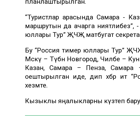
планлаштырылган.
“Туристлар арасында Самара - Каза
маршрутын да ачарга ниятлибез”, 
юллары Тур” ҖЧҖ матбугат секрета
Бу “Россия тимер юллары Тур” ҖЧҖ 
Мәскәү – Түбән Новгород, Чиләбе – К
Казан, Самара – Пенза, Самара –
оештырылган иде, дип хәбәр итә 
хезмәте.
Кызыклы яңалыкларны күзәтеп бар