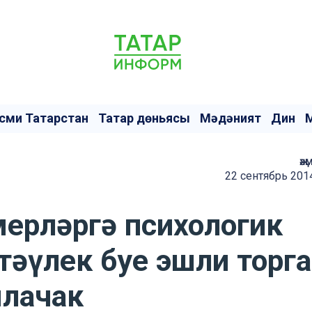
сми Татарстан
Татар дөньясы
Мәдәният
Дин
җә
22 сентябрь 201
мерләргә психологик
тәүлек буе эшли торг
лачак