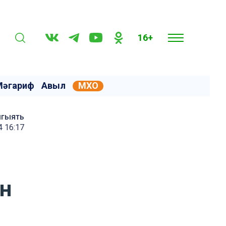
16+
Мәгариф
Авыл
МХО
мгыять
4 16:17
ан