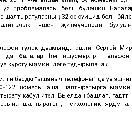
үз проблемалары белән бүлешкән. Балала
се шалтыратуларның 32 се суицид белән бәйле
балигълык яшенә җитмәүчеләрдән булуы
телефон тәүлек дәвамында эшли. Сергей Ми
занда да балалар һәм яшүсмерләргә телефо
буе күрсәтү мөмкинлеге тудырылачак.
илгән бердәм “ышаныч телефоны” да үз эшчән
000-122 номеры аша шалтыратырга мөмкин
тырату кабул ителә. Быелдан башлап, гадәттә
мерына шалтыратып, психологик ярдәм а