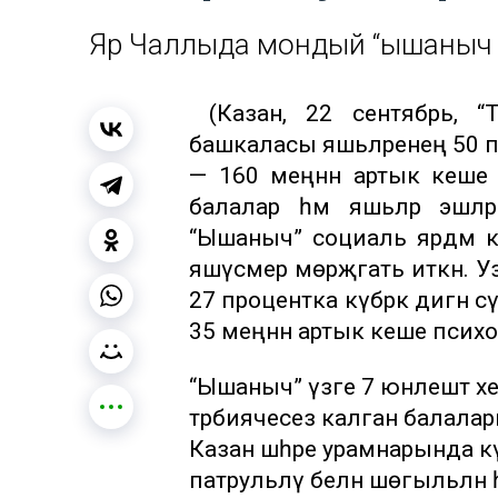
Яр Чаллыда мондый “ышаныч 
(Казан, 22 сентябрь, “Т
башкаласы яшьләренең 50 п
— 160 меңнән артык кеше 
балалар һәм яшьләр эшләр
“Ышаныч” социаль ярдәм кү
яшүсмер мөрәҗәгать иткән.
27 процентка күбрәк дигән с
35 меңнән артык кеше психол
“Ышаныч” үзәге 7 юнәлештә хе
тәрбиячесез калган балалар
Казан шәһәре урамнарында к
патрульләү белән шөгыльләнә