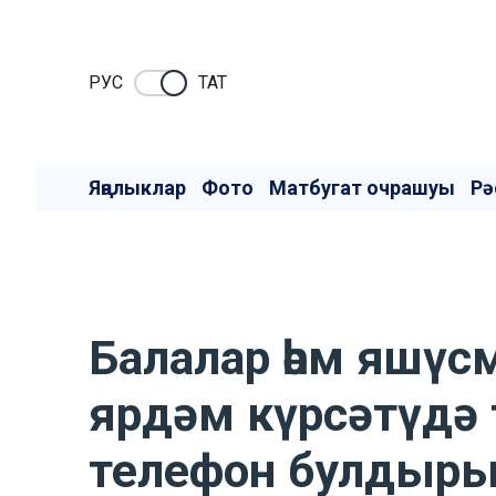
РУC
ТАТ
Яңалыклар
Фото
Матбугат очрашуы
Рә
Балалар һәм яшүс
ярдәм күрсәтүдә 
телефон булдыры