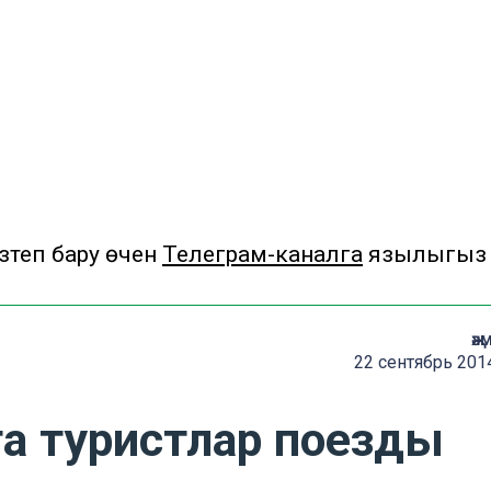
теп бару өчен
Телеграм-каналга
язылыгыз
җә
22 сентябрь 201
а туристлар поезды