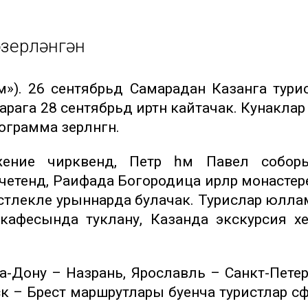
әзерләнгән
м»). 26 сентябрьдә Самарадан Казанга тури
арага 28 сентябрьдә иртән кайтачак. Кунаклар
грамма әзерләнгән.
ижение чиркәвендә, Петр һәм Павел собор
четендә, Раифада Богородица ирләр монастер
истәлекле урыннарда булачак. Турислар юлл
 кафесында туклану, Казанда экскурсия хе
а-Дону – Назрань, Ярославль – Санкт-Петер
ск – Брест маршрутлары буенча туристлар сәфә