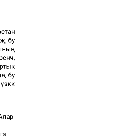
рстан
җ, бу
тының
енчә,
артык
а, бу
зәккә
 Алар
рга