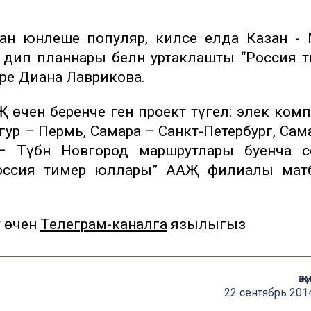
н юнәлеше популяр, киләсе елда Казан - М
- дип планнары белән уртаклашты “Россия 
ре Диана Лаврикова.
өчен беренче генә проект түгел: элек ком
унгур – Пермь, Самара – Санкт-Петербург, Сам
 Түбән Новгород маршрутлары буенча сәф
“Россия тимер юллары” ААҖ филиалы мат
у өчен
Телеграм-каналга
язылыгыз
җә
22 сентябрь 201