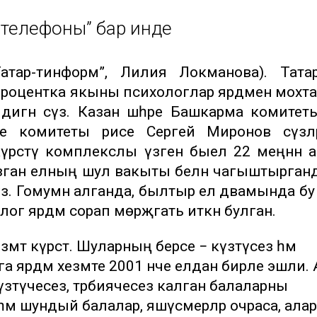
телефоны” бар инде
атар-тинформ”, Лилия Локманова). Тата
роцентка якыны психологлар ярдәменә мохта
дигән сүз. Казан шәһәре Башкарма комите
е комитеты рәисе Сергей Миронов сүзләр
рсәтү комплекслы үзәгенә быел 22 меңнән 
 Узган елның шул вакыты белән чагыштырганд
үз. Гомумән алганда, былтыр ел дәвамында бу ү
ог ярдәм сорап мөрәҗәгать иткән булган.
змәт күрсәтә. Шуларның берсе − күзәтүсез һәм
га ярдәм хезмәте 2001 нче елдан бирле эшли.
үзәтүчесез, тәрбиячесез калган балаларны
 һәм шундый балалар, яшүсмерләр очраса, ала