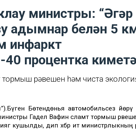
клау министры: “Әгәр
зу адымнар белән 5 к
әм инфаркт
-40 процентка киметә
 тормыш рәвешен һәм чиста экологи
рм”).Бүген Бөтендөнья автомобильсез йөрү
у министры Гадел Вафин сәламәт тормыш рәвеше
циягә кушылды, дип хәбәр итә министрлыкның 