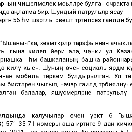
ларның чишелмәслек мәсьәләләре булган очракта
ында аңлатма бирә. Шундый патрульләр ясау
ергән 56 һәм шартлы рәвештә тәртипсез гаиләдән б
ә, “Ышаныч”ка, хезмәткәрләр тарафыннан ачыкл
нты гына килеп йөри ала, чөнки ул Каза
урнашкан һәм башкаланың башка районнар
да килү кыен. Шуның өчен социаль ярдәм кү
ыннан мобиль төркем булдырылган. Ул тө
 бистәләренә чыгып, начар гаиләдә тәрбияләнүч
калган балалар, яшүсмерләрне патрульләү 
лдында калучылар өчен үзәктә 6 “ыш
) 571-35-71 номеры аша иртәнге 9 дан кичке
н. 2011 нче елдан алып, бу номерны 5,7 