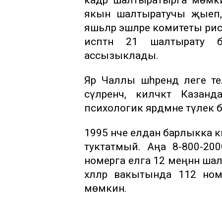
якын шалтыратучы җыеп, 
яшьләр эшләре комитеты рәи
исәптән 21 шалтырату 
ассызыклады.
Яр Чаллы шәһәрендә әлеге 
сүәләренчә, киләчәктә Ка
психологик ярдәмне тәүлек 
1995 нче елдан барлыкка к
туктатмый. Аңа 8-800-2
номерга елга 12 меңнән шал
хәлләр вакытында 112 но
мөмкин.