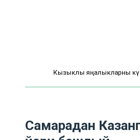
Кызыклы яңалыкларны күзә
Самарадан Казанг