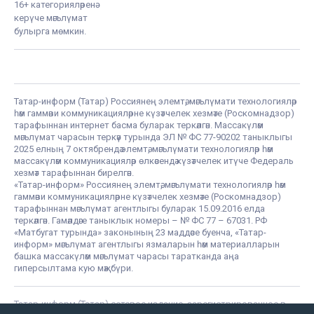
16+ категорияләренә
керүче мәгълүмат
булырга мөмкин.
Татар-информ (Татар) Россиянең элемтә, мәгълүмати технологияләр
һәм гаммәви коммуникацияләрне күзәтчелек хезмәте (Роскомнадзор)
тарафыннан интернет басма буларак теркәлгән. Массакүләм
мәгълүмат чарасын теркәү турында ЭЛ № ФС 77-90202 таныклыгы
2025 елның 7 октябрендә элемтә, мәгълүмати технологияләр һәм
массакүләм коммуникацияләр өлкәсендә күзәтчелек итүче Федераль
хезмәт тарафыннан бирелгән.
«Татар-информ» Россиянең элемтә, мәгълүмати технологияләр һәм
гаммәви коммуникацияләрне күзәтчелек хезмәте (Роскомнадзор)
тарафыннан мәгълүмат агентлыгы буларак 15.09.2016 елда
теркәлгән. Гамәлдәге таныклык номеры – № ФС 77 – 67031. РФ
«Матбугат турында» законының 23 маддәсе буенча, «Татар-
информ» мәгълүмат агентлыгы язмаларын һәм материалларын
башка массакүләм мәгълүмат чарасы таратканда аңа
гиперсылтама кую мәҗбүри.
Татар-информ (Татар) сетевое издание, зарегистрированное в