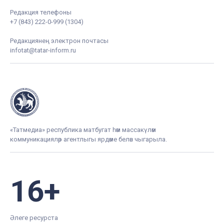
Редакция телефоны
+7 (843) 222-0-999 (1304)
Редакциянең электрон почтасы
infotat@tatar-inform.ru
«Татмедиа» республика матбугат һәм массакүләм
коммуникацияләр агентлыгы ярдәме белән чыгарыла.
16+
Әлеге ресурста