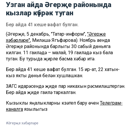
Узган айда Әгерҗе районында
кызлар күбрәк туган
Бер айда 41 кеше вафат булган.
(Әгерҗе, 5 декабрь, "Татар-информ",
"Әгерҗе
хәбәрләре"
, Миләүшә Ягъфәрова). Ноябрь аенда
Әгерҗе районында барлыгы 30 сабый дөньяга
килгән. 11 гаиләдә – малай, 19 гаиләдә кыз бала
туган. Бу турыда җирле басма хәбәр итә.
Бер айда 41 кеше вафат булган. 15 ир-ат, 22 хатын-
кыз якты дөнья белән хушлашкан.
ЗАГС идарәсендә җиде пар никахын рәсмиләштергән.
Бер айда җиде гаилә таркалган.
Кызыклы яңалыкларны күзәтеп бару өчен
Телеграм-
каналга
язылыгыз
#Әгерҗе хәбәрләре