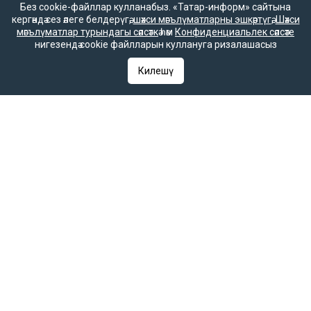
Федеральной службе по надзору в сфере связи,
Без cookie-файллар кулланабыз. «Татар-информ» сайтына
информационных технологий и массовых коммуникаций
кергәндә сез әлеге белдерүгә,
шәхси мәгълүматларны эшкәртүгә
,
Шәхси
(Роскомнадзор). Запись о регистрации СМИ ЭЛ № ФС 77 - 90202
мәгълүматлар турындагы сәясәткә
һәм
Конфиденциальлек сәясәте
07.10.2025 выдано Федеральной службой по надзору в сфере
нигезендә cookie файлларын куллануга ризалашасыз
связи, информационных технологий и массовых коммуникаций.
«Татар-информ» зарегистрировано как информационное
Килешү
агентство в Федеральной службе по надзору в сфере связи,
информационных технологий и массовых коммуникаций
(Роскомнадзор). Номер действующего свидетельства ИА № ФС
77 – 67031 от 15.09.2016 года. В соответствии со статьей 23
Закона РФ «О СМИ» при распространении сообщений и
материалов информационного агентства «Татар-информ» другим
средством массовой информации гиперссылка на него
обязательна.
© 2026 «ТАТМЕДИА» акционерлык җәмгыяте
«Татар-информ» МА
Политика о персональных данных
Антикоррупционная политика
АО «ТАТМЕДИА» использует «cookie»
для персонализации сервисов и удобства
пользователей сайтом. Использование «cookie»
можно отменить в настройках браузера.