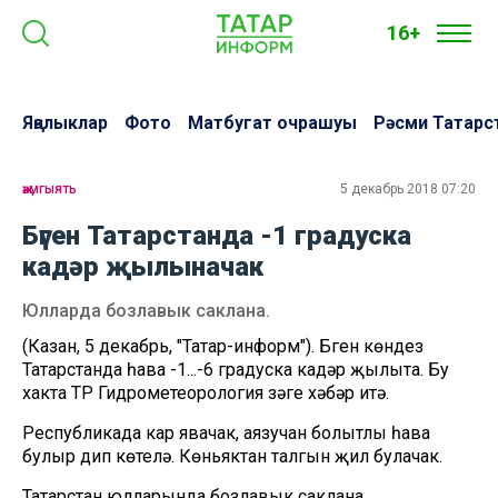
16+
Яңалыклар
Фото
Матбугат очрашуы
Рәсми Татарс
җәмгыять
5 декабрь 2018 07:20
Бүген Татарстанда -1 градуска
кадәр җылыначак
Юлларда бозлавык саклана.
(Казан, 5 декабрь, "Татар-информ"). Бүген көндез
Татарстанда һава -1...-6 градуска кадәр җылыта. Бу
хакта ТР Гидрометеорология үзәге хәбәр итә.
Республикада кар явачак, аязучан болытлы һава
булыр дип көтелә. Көньяктан талгын җил булачак.
Татарстан юлларында бозлавык саклана.