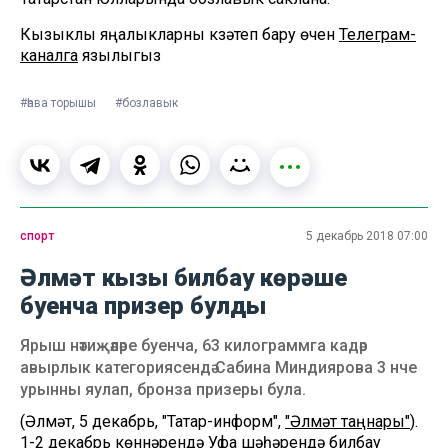
Кызыклы яңалыкларны күзәтеп бару өчен
Телеграм-
каналга
язылыгыз
#һава торышы
#бозлавык
спорт
5 декабрь 2018 07:00
Әлмәт кызы билбау көрәше
буенча призер булды
Ярыш нәтиҗәләре буенча, 63 килограммга кадәр
авырлык категориясендә Сабина Миндиярова 3 нче
урынны яулап, бронза призеры була.
(Әлмәт, 5 декабрь, "Татар-информ",
"Әлмәт таңнары"
).
1-2 декабрь көннәрендә Уфа шәһәрендә билбау