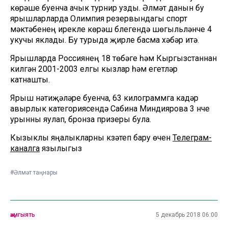
көрәше буенча ачык турнир узды. Әлмәт данын бу
ярышларларда Олимпия резервындагы спорт
мәктәбенең ирекле көрәш бүлегендә шөгыльләнүче 4
укучы яклады. Бу турыда җирле басма хәбәр итә.
Ярышларда Россиянең 18 төбәге һәм Кыргызстаннан
килгән 2001-2003 елгы кызлар һәм егетләр
катнашты.
Ярыш нәтиҗәләре буенча, 63 килограммга кадәр
авырлык категориясендә Сабина Миндиярова 3 нче
урынны яулап, бронза призеры була.
Кызыклы яңалыкларны күзәтеп бару өчен
Телеграм-
каналга
язылыгыз
#Әлмәт таңнары
җәмгыять
5 декабрь 2018 06:00