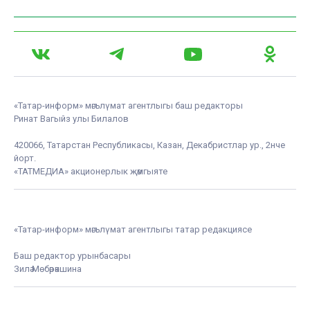
«Татар-информ» мәгълүмат агентлыгы баш редакторы
Ринат Вагыйз улы Билалов
420066, Татарстан Республикасы, Казан, Декабристлар ур., 2нче
йорт.
«ТАТМЕДИА» акционерлык җәмгыяте
«Татар-информ» мәгълүмат агентлыгы татар редакциясе
Баш редактор урынбасары
Зилә Мөбәрәкшина