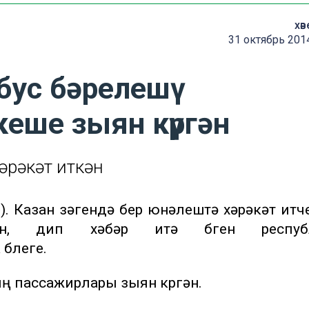
хәв
31 октябрь 201
бус бәрелешү
кеше зыян күргән
әрәкәт иткән
). Казан үзәгендә бер юнәлештә хәрәкәт итүч
ән, дип хәбәр итә бүген респуб
үлеге.
ң пассажирлары зыян күргән.