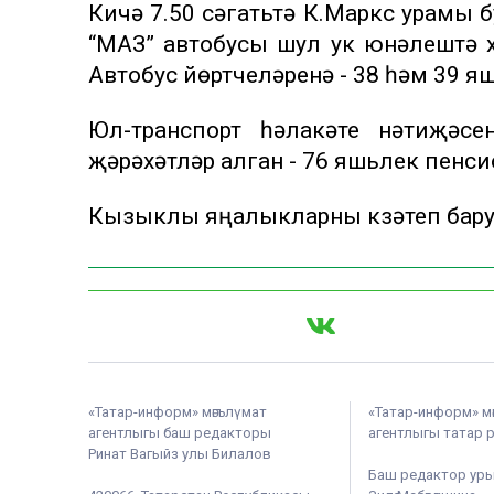
Кичә 7.50 сәгатьтә К.Маркс урамы 
“МАЗ” автобусы шул ук юнәлештә х
Автобус йөртүчеләренә - 38 һәм 39 яш
Юл-транспорт һәлакәте нәтиҗәсе
җәрәхәтләр алган - 76 яшьлек пенс
Кызыклы яңалыкларны күзәтеп бар
«Татар-информ» мәгълүмат
«Татар-информ» м
агентлыгы баш редакторы
агентлыгы татар 
Ринат Вагыйз улы Билалов
Баш редактор ур