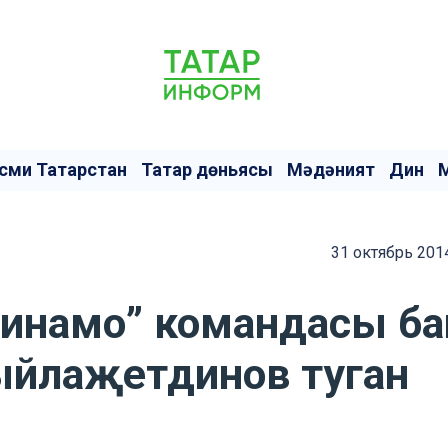
сми Татарстан
Татар дөньясы
Мәдәният
Дин
31 октябрь 201
Динамо” командасы б
ыйлаҗетдинов туган