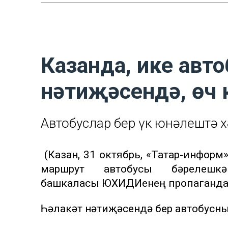
Казанда, ике авто
нәтиҗәсендә, өч 
Автобуслар бер үк юнәлештә х
(Казан, 31 октябрь, «Татар-информ»
маршрут автобусы бәрелешк
башкаласы ЮХИДИенең пропаганда б
Һәлакәт нәтиҗәсендә бер автобусны