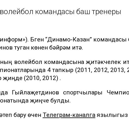
ң волейбол командасы баш тренеры
р-информ»). Бүген “Динамо-Казан” командасы
ов туган көнен бәйрәм итә.
нның волейбол командасына җитәкчелек ит
ионатларында 4 тапкыр (2011, 2012, 2013, 
җиңде (2010, 2012) .
нда Гыйлаҗетдинов спортчылары Чемпио
онатында җиңүче булды.
теп бару өчен
Телеграм-каналга
язылыгыз