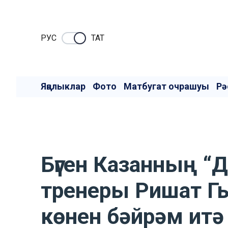
РУC
ТАТ
Яңалыклар
Фото
Матбугат очрашуы
Рә
Бүген Казанның “
тренеры Ришат Г
көнен бәйрәм итә