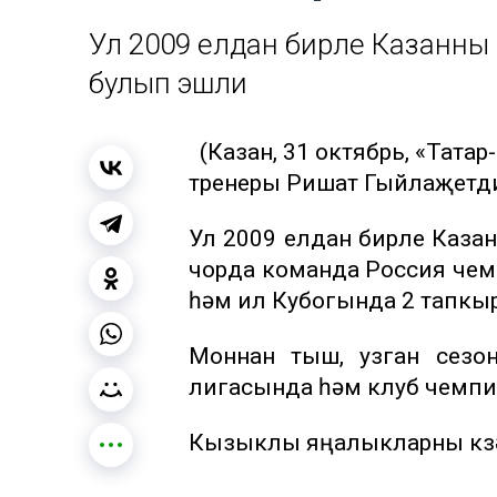
Ул 2009 елдан бирле Казанны
булып эшли
(Казан, 31 октябрь, «Тата
тренеры Ришат Гыйлаҗетдин
Ул 2009 елдан бирле Каза
чорда команда Россия чемп
һәм ил Кубогында 2 тапкыр 
Моннан тыш, узган сезо
лигасында һәм клуб чемпи
Кызыклы яңалыкларны күзә