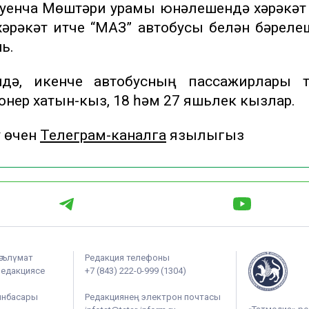
буенча Мөштәри урамы юнәлешендә хәрәкәт 
әрәкәт итүче “МАЗ” автобусы белән бәреле
ь.
ндә, икенче автобусның пассажирлары т
ионер хатын-кыз, 18 һәм 27 яшьлек кызлар.
у өчен
Телеграм-каналга
язылыгыз
әгълүмат
Редакция телефоны
редакциясе
+7 (843) 222-0-999 (1304)
ынбасары
Редакциянең электрон почтасы