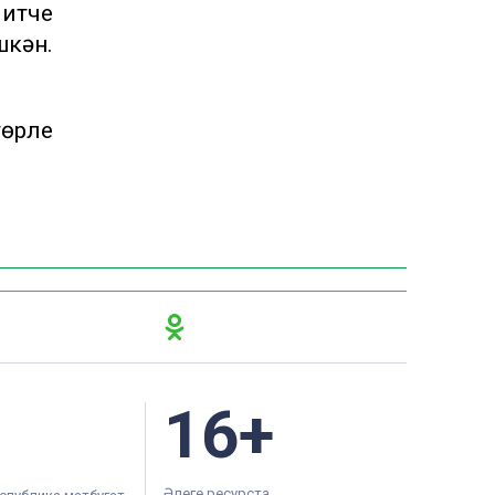
итүче
шкән.
өрле
16+
Әлеге ресурста