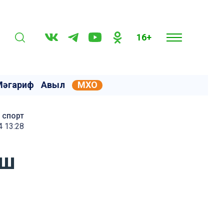
16+
Мәгариф
Авыл
МХО
спорт
4 13:28
аш