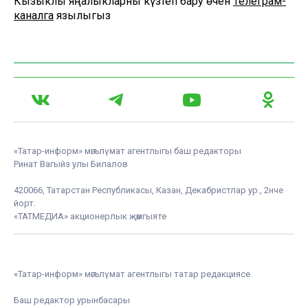
Кызыклы яңалыкларны күзәтеп бару өчен
Телеграм-
каналга
язылыгыз
«Татар-информ» мәгълүмат агентлыгы баш редакторы
Ринат Вагыйз улы Билалов
420066, Татарстан Республикасы, Казан, Декабристлар ур., 2нче
йорт.
«ТАТМЕДИА» акционерлык җәмгыяте
«Татар-информ» мәгълүмат агентлыгы татар редакциясе
Баш редактор урынбасары