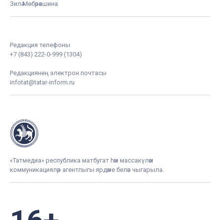
Зилә Мөбәрәкшина
Редакция телефоны
+7 (843) 222-0-999 (1304)
Редакциянең электрон почтасы
infotat@tatar-inform.ru
«Татмедиа» республика матбугат һәм массакүләм
коммуникацияләр агентлыгы ярдәме белән чыгарыла.