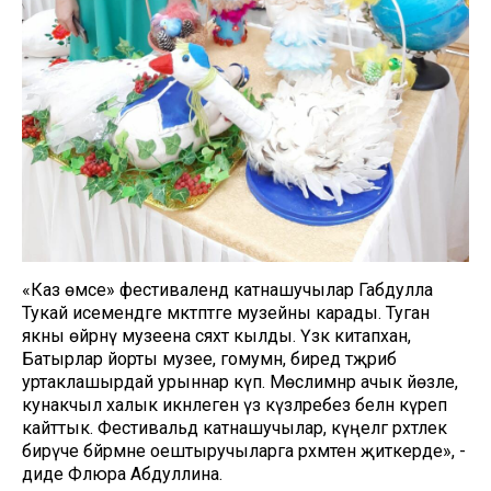
«Каз өмәсе» фестивалендә катнашучылар Габдулла
Тукай исемендәге мәктәптәге музейны карады. Туган
якны өйрәнү музеена сәяхәт кылды. Үзәк китапханә,
Батырлар йорты музее, гомумән, биредә тәҗрибә
уртаклашырдай урыннар күп. Мөслимнәр ачык йөзле,
кунакчыл халык икәнлеген үз күзләребез белән күреп
кайттык. Фестивальдә катнашучылар, күңелгә рәхәтлек
бирүче бәйрәмне оештыручыларга рәхмәтен җиткерде», -
диде Флюра Абдуллина.