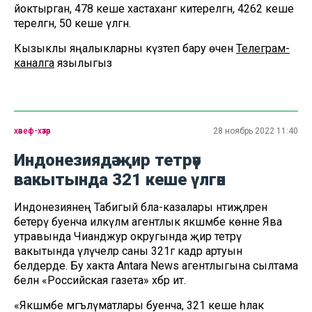
йоктырган, 478 кеше хастаханәгә китерелгән, 4262 кеше
терелгән, 50 кеше үлгән.
Кызыклы яңалыкларны күзәтеп бару өчен
Телеграм-
каналга
язылыгыз
хәвеф-хәтәр
28 ноябрь 2022 11:40
Индонезиядә җир тетрәү
вакытында 321 кеше үлгән
Индонезиянең Табигый бәла-казалары нәтиҗәләрен
бетерү буенча илкүләм агентлык якшәмбе көнне Ява
утравында Чианджур округында җир тетрәү
вакытында үлүчеләр саны 321гә кадәр артуын
белдерде. Бу хакта Antara News агентлыгына сылтама
белән «Российская газета» хәбәр итә.
«Якшәмбе мәгълүматлары буенча, 321 кеше һәлак