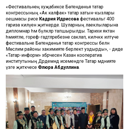
«Фестивальнең хуҗабикәсе Бөтендөнья татар
конгрессының «Ак калфак» татар хатын-кызлары
оешмасы рәисе
Кадрия Идрисова
фестивальгә 400
гариза килүен җиткерде. Шуларның лаеклыларына
дипломнар һәм бүләкләр тапшырылды. Тарихи яктан
әһәмиятле, гореф-гадәтләребезне саклап, киләчәккә илтүче
фестивальне Бөтендөнья татар конгрессы белән
Мөслим районы хакимияте берлектә уздырды», - диде
«Татар-информ» хәбәрчесенә Казан кооператив
институтының Дәрдемәнд исемендәге Татар мәдәнияте
үзәге җитәкчесе
Флюра Абдуллина
.