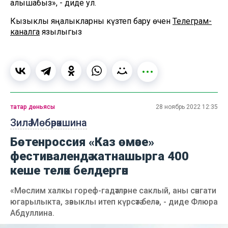
алышабыз», - диде ул.
Кызыклы яңалыкларны күзәтеп бару өчен
Телеграм-
каналга
язылыгыз
татар дөньясы
28 ноябрь 2022 12:35
Зилә Мөбәрәкшина
Бөтенроссия «Каз өмәсе»
фестивалендә катнашырга 400
кеше теләк белдергән
«Мөслим халкы гореф-гадәтләрне саклый, аны сәнгати
югарылыкта, зәвыклы итеп күрсәтә белә», - диде Флюра
Абдуллина.