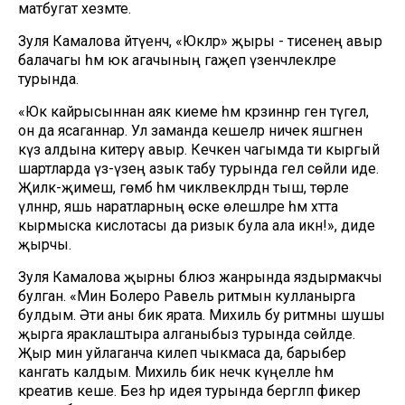
матбугат хезмәте.
Зуля Камалова әйтүенчә, «Юкәләр» җыры - әтисенең авыр
балачагы һәм юкә агачының гаҗәеп үзенчәлекләре
турында.
«Юкә кайрысыннан аяк киеме һәм кәрзиннәр генә түгел,
он да ясаганнар. Ул заманда кешеләр ничек яшәгәнен
күз алдына китерү авыр. Кечкенә чагымда әти кыргый
шартларда үз-үзеңә азык табу турында гел сөйли иде.
Җиләк-җимеш, гөмбә һәм чикләвекләрдән тыш, төрле
үләннәр, яшь наратларның өске өлешләре һәм хәтта
кырмыска кислотасы да ризык була ала икән!», диде
җырчы.
Зуля Камалова җырны блюз жанрында яздырмакчы
булган. «Мин Болеро Равель ритмын кулланырга
булдым. Әти аны бик ярата. Михиль бу ритмны шушы
җырга яраклаштыра алганыбыз турында сөйләде.
Җыр мин уйлаганча килеп чыкмаса да, барыбер
канәгать калдым. Михиль бик нечкә күңелле һәм
креатив кеше. Без һәр идея турында бергәләп фикер