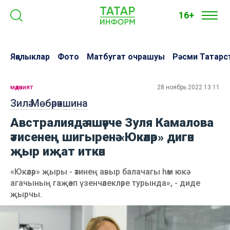
16+
Яңалыклар
Фото
Матбугат очрашуы
Рәсми Татарс
мәдәният
28 ноябрь 2022 13:11
Зилә Мөбәрәкшина
Австралиядә яшәүче Зуля Камалова
әтисенең шигыренә «Юкәләр» дигән
җыр иҗат иткән
«Юкәләр» җыры - әтинең авыр балачагы һәм юкә
агачының гаҗәеп үзенчәлекләре турында», - диде
җырчы.