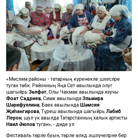
«Мөслим районы - татарның күренекле шәхесләре
туган төбәк. Районның Яңа Сәет авылында олуг
шагыйрь
Зөлфәт
, Олы Чакмак авылында язучы
Фоат Садриев
, Симәк авылында
Эльмира
Шәрифуллина
, Баек авылында
Шәмсия
Җиһангирова
, Түреш авылында шагыйрь
Ләбиб
Лерон
, шул ук авылда Татарстанның халык артисты
Наил Әюпов
туган», - диде ул.
Фестиваль төрле буын, төрле өлкәдә эшләүчеләрне бер