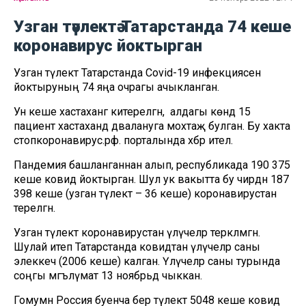
Узган тәүлектә Татарстанда 74 кеше
коронавирус йоктырган
Узган тәүлектә Татарстанда Covid-19 инфекциясен
йоктыруның 74 яңа очрагы ачыкланган.
Ун кеше хастаханәгә китерелгән, ә алдагы көндә 15
пациент хастаханәдә дәвалануга мохтаҗ булган. Бу хакта
стопкоронавирус.рф. порталында хәбәр ителә.
Пандемия башланганнан алып, республикада 190 375
кеше ковид йоктырган. Шул ук вакытта бу чирдән 187
398 кеше (узган тәүлектә – 36 кеше) коронавирустан
терелгән.
Узган тәүлектә коронавирустан үлүчеләр теркәлмәгән.
Шулай итеп Татарстанда ковидтан үлүчеләр саны
элеккечә (2006 кеше) калган. Үлүчеләр саны турында
соңгы мәгълүмат 13 ноябрьдә чыккан.
Гомумән Россия буенча бер тәүлектә 5048 кеше ковид