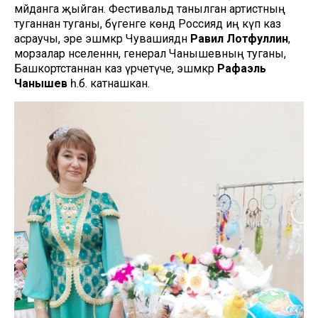
мәйданга җыйган. Фестивальдә танылган артистның
туганнан туганы, бүгенге көндә Россиядә иң күп каз
асраучы, эре эшмәкәр Чувашиядән
Равил Лотфуллин
,
морзалар нәселеннән, генерал Чанышевның туганы,
Башкортстаннан каз үрчетүче, эшмәкәр
Рафаэль
Чанышев
һ.б. катнашкан.