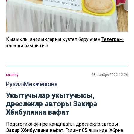
Кызыклы яңалыкларны күзәтеп бару өчен
Телеграм-
каналга
язылыгыз
югалту
28 ноябрь 2022 12:26
Рузилә Мөхәммәтова
Укытучылар укытучысы,
дәреслекләр авторы Закирә
Хәбибуллина вафат
Педагогика фәннәре кандидаты, дәреслекләр авторы
Закирә Хәбибуллина
вафат. Галимәгә 85 яшь иде. Хәбәрне