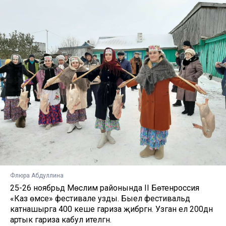
Флюра Абдуллина
25-26 ноябрьдә Мөслим районында II Бөтенроссия
«Каз өмәсе» фестивале узды. Быел фестивальдә
катнашырга 400 кеше гариза җибәргән. Узган ел 200дән
артык гариза кабул ителгән.