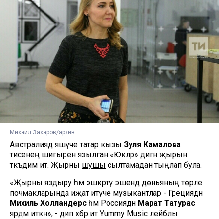
Михаил Захаров/архив
Австралиядә яшәүче татар кызы
Зуля Камалова
әтисенең шигыренә язылган «Юкәләр» дигән җырын
тәкъдим итә. Җырны
шушы
сылтамадан тыңлап була.
«Җырны яздыру һәм эшкәртү эшендә дөньяның төрле
почмакларында иҗат итүче музыкантлар - Грециядән
Михиль Холландерс
һәм Россиядән
Марат Татурас
ярдәм иткән», - дип хәбәр итә Yummy Music лейблы