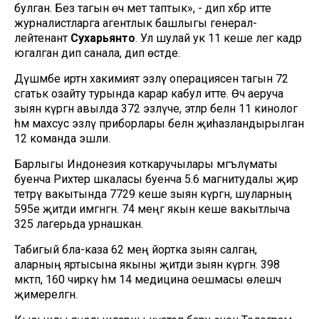
булган. Без тагын өч мәет таптык», - дип хәбәр итте
журналистларга агентлык башлыгы генерал-
лейтенант
Сухарьянто
. Ул шулай ук 11 кеше әлегә кадәр
югалган дип санала, дип өстәде.
Дүшәмбе иртән хакимият эзләү операциясен тагын 72
сәгатькә озайту турында карар кабул итте. Өч аеруча
зыян күргән авылда 372 эзләүче, этләр белән 11 кинолог
һәм махсус эзләү приборлары белән җиһазландырылган
12 команда эшли.
Барлыгы Индонезия коткаручылары мәгълүматы
буенча Рихтер шкаласы буенча 5.6 магнитудалы җир
тетрәү вакытында 7729 кеше зыян күргән, шуларның
595е җитди имгәнгән. 74 меңгә якын кеше вакытлыча
325 лагерьда урнашкан.
Табигый бәла-каза 62 мең йортка зыян салган,
аларның яртысына якыны җитди зыян күргән. 398
мәктәп, 160 чиркәү һәм 14 медицина оешмасы өлешчә
җимерелгән.