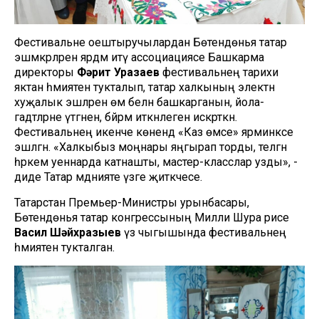
Фестивальне оештыручылардан Бөтендөнья татар
эшмәкәрләренә ярдәм итү ассоциациясе Башкарма
директоры
Фәрит Уразаев
фестивальнең тарихи
яктан әһәмиятенә тукталып, татар халкының электән
хуҗалык эшләрен өмә белән башкарганын, йола-
гадәтләрне үтәгәнен, бәйрәм иткәнлеген искәрткән.
Фестивальнең икенче көнендә «Каз өмәсе» ярминкәсе
эшләгән. «Халкыбыз моңнары яңгырап торды, теләгән
һәркем уеннарда катнашты, мастер-класслар узды», -
диде Татар мәдәнияте үзәге җитәкчесе.
Татарстан Премьер-Министры урынбасары,
Бөтендөнья татар конгрессының Милли Шура рәисе
Васил Шәйхразыев
үз чыгышында фестивальнең
әһәмиятенә тукталган.