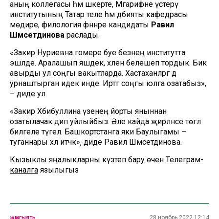
аның коллегасы һәм шәкерте, Мәгарифне үстерү
институтының Татар теле һәм әдәбияты кафедрасы
мөдире, филология фәннәре кандидаты
Равилә
Шәмсетдинова
раслады.
«Закирә Нуриевна гомере буе безнең институтта
эшләде. Аралашып яшәдек, хәлен белешеп тордык. Бик
авырды ул соңгы вакытларда. Хастаханәләргә дә
урнаштырган идек инде. Иртәгә соңгы юлга озатабыз»,
– диде ул.
«Закирә Хәбибуллина үзенең йорты яныннан
озатылачак дип уйлыйбыз. Әле кайда җирләнәсе төгәл
билгеле түгел. Башкортстанга яки Баулыгамы –
туганнары хәл итәчәк», диде Равилә Шәмсетдинова.
Кызыклы яңалыкларны күзәтеп бару өчен
Телеграм-
каналга
язылыгыз
җәмгыять
28 ноябрь 2022 12:14