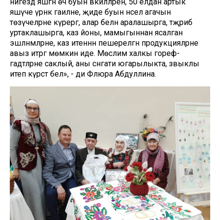
нигездә яшәгән өч буын вәкилләрен, 50 елдан артык
яшәүче үрнәк гаиләне, җиде буын нәсел агачын
төзүчеләрне күрергә, алар белән аралашырга, тәҗрибә
уртаклашырга, каз йоны, мамыгыннан ясалган
эшләнмәләрне, каз итеннән пешерелгән продукцияләрне
авыз итәргә мөмкин иде. Мөслим халкы гореф-
гадәтләрне саклый, аны сәнгати югарылыкта, зәвыклы
итеп күрсәтә белә», - ди Флюра Абдуллина.