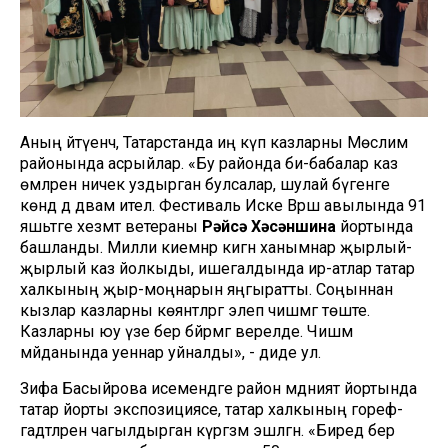
Аның әйтүенчә, Татарстанда иң күп казларны Мөслим
районында асрыйлар. «Бу районда әби-бабалар каз
өмәләрен ничек уздырган булсалар, шулай бүгенге
көндә дә дәвам ителә. Фестиваль Иске Вәрәш авылында 91
яшьтәге хезмәт ветераны
Рәйсә Хәсәншина
йортында
башланды. Милли киемнәр кигән ханымнар җырлый-
җырлый каз йолкыды, ишегалдында ир-атлар татар
халкының җыр-моңнарын яңгыратты. Соңыннан
кызлар казларны көянтәләргә элеп чишмәгә төште.
Казларны юу үзе бер бәйрәмгә әверелде. Чишмә
мәйданында уеннар уйналды», - диде ул.
Зифа Басыйрова исемендәге район мәдәният йортында
татар йорты экспозициясе, татар халкының гореф-
гадәтләрен чагылдырган күргәзмә эшләгән. «Биредә бер