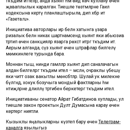
тәкъдим иттеләр, анда хыянәт һәм өйдә көч куллану өчен
җаваплылык каралган. Тиешле төзәтмәләрне Гаилә
кодексына кертү планлаштырыла, дип хәбәр итә
«Газета.ru».
Инициатива авторлары ир белән хатынга үзара
ризалык белән никах шартнамәсендә хыянәт яки абьюзив
тәртип өчен санкцияләр язарга рөхсәт итәргә тәкъдим итә.
Аерым алганда, сүз хыянәт өчен штрафлар билгеләү
мөмкинлеге турында бара.
Моннан тыш, нинди гамәлләр хыянәт дип саналачагын
алдан билгеләргә тәкъдим ителә – мәсәлән, очраклы үбешү
яки читтә озак вакытлы мөнәсәбәтләр. Шулай ук милекне
бүлгәндә, хокук бозучыга мондый фактларны һәм
нәтиҗәләрне дәлилләү тәртибен беркетергә тәкъдим ителә.
Инициативаны сенатор Айрат Гибатдинов хуплады, ул
тиешле закон проектын Дәүләт Думасына карау өчен
кертергә ниятли.
Кызыклы яңалыкларны күзәтеп бару өчен
Телеграм-
каналга
язылыгыз