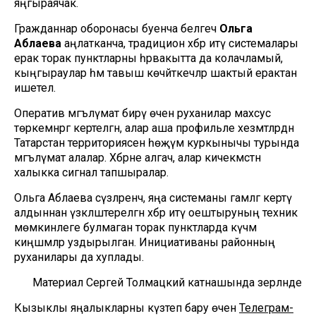
яңгыраячак.
Гражданнар оборонасы буенча белгеч
Ольга
Аблаева
аңлатканча, традицион хәбәр итү системалары
ерак торак пунктларны һәрвакытта да колачламый, ә
кыңгыраулар һәм тавыш көчәйткечләр шактый ерактан
ишетелә.
Оператив мәгълүмат бирү өчен руханилар махсус
төркемнәргә кертелгән, алар аша профильле хезмәтләрдән
Татарстан территориясенә һөҗүм куркынычы турында
мәгълүмат алалар. Хәбәрне алгач, алар кичекмәстән
халыкка сигнал тапшыралар.
Ольга Аблаева сүзләренчә, яңа системаны гамәлгә кертү
алдыннан үзәкләштерелгән хәбәр итү оештыруның техник
мөмкинлеге булмаган торак пунктларда күчмә
киңәшмәләр уздырылган. Инициативаны районның
руханилары да хуплады.
Материал Сергей Толмацкий катнашында әзерләнде
Кызыклы яңалыкларны күзәтеп бару өчен
Телеграм-