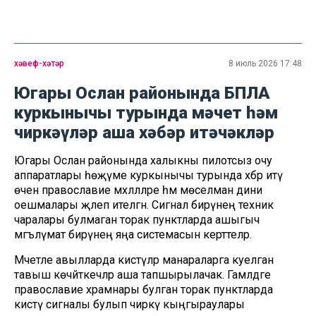
хәвеф-хәтәр
8 июль 2026 17:48
Югары Ослан районында БПЛА
куркынычы турында мәчет һәм
чиркәүләр аша хәбәр итәчәкләр
Югары Ослан районында халыкны пилотсыз очу
аппаратлары һөҗүме куркынычы турында хәбәр итү
өчен православие мәхәлләләре һәм мөселман дини
оешмалары җәлеп ителгән. Сигнал бирүнең техник
чаралары булмаган торак пунктларда ашыгыч
мәгълүмат бирүнең яңа системасын керттеләр.
Мәчетле авылларда кисәтүләр манараларга куелган
тавыш көчәйткечләр аша тапшырылачак. Гамәлдәге
православие храмнары булган торак пунктларда
кисәтү сигналы булып чиркәү кыңгыраулары