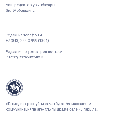
Баш редактор урынбасары
Зилә Мөбәрәкшина
Редакция телефоны
+7 (843) 222-0-999 (1304)
Редакциянең электрон почтасы
infotat@tatar-inform.ru
«Татмедиа» республика матбугат һәм массакүләм
коммуникацияләр агентлыгы ярдәме белән чыгарыла.