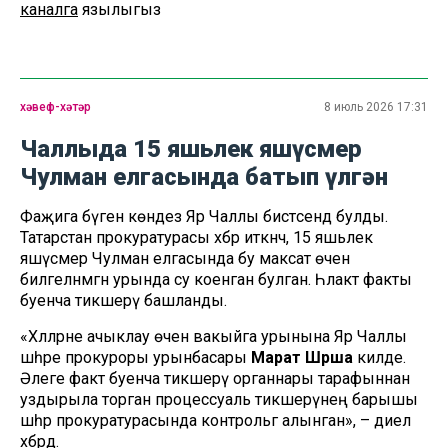
каналга
язылыгыз
хәвеф-хәтәр
8 июль 2026 17:31
Чаллыда 15 яшьлек яшүсмер
Чулман елгасында батып үлгән
Фаҗига бүген көндез Яр Чаллы бистәсендә булды.
Татарстан прокуратурасы хәбәр иткәнчә, 15 яшьлек
яшүсмер Чулман елгасында бу максат өчен
билгеләнмәгән урында су коенган булган. Һәлакәт факты
буенча тикшерү башланды.
«Хәлләрне ачыклау өчен вакыйга урынына Яр Чаллы
шәһәре прокуроры урынбасары
Марат Шрша
килде.
Әлеге факт буенча тикшерү органнары тарафыннан
уздырыла торган процессуаль тикшерүнең барышы
шәһәр прокуратурасында контрольгә алынган», – диелә
хәбәрдә.