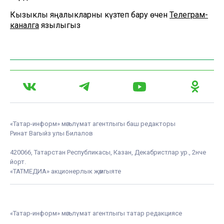
Кызыклы яңалыкларны күзәтеп бару өчен
Телеграм-
каналга
язылыгыз
«Татар-информ» мәгълүмат агентлыгы баш редакторы
Ринат Вагыйз улы Билалов
420066, Татарстан Республикасы, Казан, Декабристлар ур., 2нче
йорт.
«ТАТМЕДИА» акционерлык җәмгыяте
«Татар-информ» мәгълүмат агентлыгы татар редакциясе