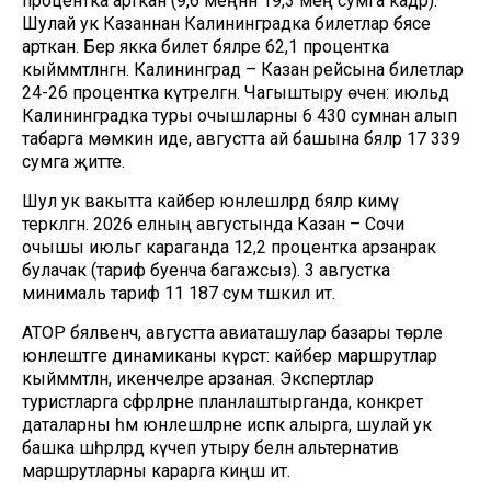
процентка арткан (9,6 меңнән 19,3 мең сумга кадәр).
Шулай ук Казаннан Калининградка билетлар бәясе
арткан. Бер якка билет бәяләре 62,1 процентка
кыйммәтләнгән. Калининград – Казан рейсына билетлар
24-26 процентка күтәрелгән. Чагыштыру өчен: июльдә
Калининградка туры очышларны 6 430 сумнан алып
табарга мөмкин иде, августта ай башына бәяләр 17 339
сумга җитте.
Шул ук вакытта кайбер юнәлешләрдә бәяләр кимү
теркәлгән. 2026 елның августында Казан – Сочи
очышы июльгә караганда 12,2 процентка арзанрак
булачак (тариф буенча багажсыз). 3 августка
минималь тариф 11 187 сум тәшкил итә.
АТОР бәяләвенчә, августта авиаташулар базары төрле
юнәлештәге динамиканы күрсәтә: кайбер маршрутлар
кыйммәтләнә, икенчеләре арзаная. Экспертлар
туристларга сәфәрләрне планлаштырганда, конкрет
даталарны һәм юнәлешләрне исәпкә алырга, шулай ук
башка шәһәрләрдә күчеп утыру белән альтернатив
маршрутларны карарга киңәш итә.