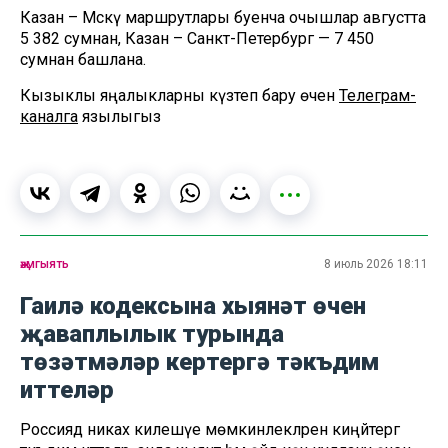
Казан – Мәскәү маршрутлары буенча очышлар августта
5 382 сумнан, Казан – Санкт-Петербург — 7 450
сумнан башлана.
Кызыклы яңалыкларны күзәтеп бару өчен
Телеграм-
каналга
язылыгыз
җәмгыять
8 июль 2026 18:11
Гаилә кодексына хыянәт өчен
җаваплылык турында
төзәтмәләр кертергә тәкъдим
иттеләр
Россиядә никах килешүе мөмкинлекләрен киңәйтергә