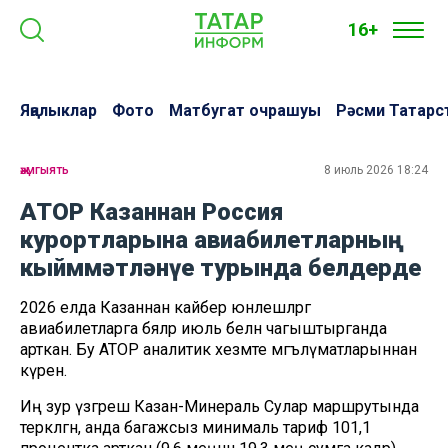
16+
Яңалыклар
Фото
Матбугат очрашуы
Рәсми Татарс
җәмгыять
8 июль 2026 18:24
АТОР Казаннан Россия
курортларына авиабилетларның
кыйммәтләнүе турында белдерде
2026 елда Казаннан кайбер юнәлешләргә
авиабилетларга бәяләр июль белән чагыштырганда
арткан. Бу АТОР аналитик хезмәте мәгълүматларыннан
күренә.
Иң зур үзгәреш Казан-Минераль Сулар маршрутында
теркәлгән, анда багажсыз минималь тариф 101,1