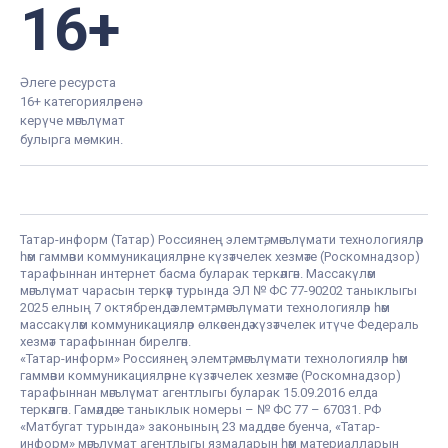
16+
Әлеге ресурста
16+ категорияләренә
керүче мәгълүмат
булырга мөмкин.
Татар-информ (Татар) Россиянең элемтә, мәгълүмати технологияләр
һәм гаммәви коммуникацияләрне күзәтчелек хезмәте (Роскомнадзор)
тарафыннан интернет басма буларак теркәлгән. Массакүләм
мәгълүмат чарасын теркәү турында ЭЛ № ФС 77-90202 таныклыгы
2025 елның 7 октябрендә элемтә, мәгълүмати технологияләр һәм
массакүләм коммуникацияләр өлкәсендә күзәтчелек итүче Федераль
хезмәт тарафыннан бирелгән.
«Татар-информ» Россиянең элемтә, мәгълүмати технологияләр һәм
гаммәви коммуникацияләрне күзәтчелек хезмәте (Роскомнадзор)
тарафыннан мәгълүмат агентлыгы буларак 15.09.2016 елда
теркәлгән. Гамәлдәге таныклык номеры – № ФС 77 – 67031. РФ
«Матбугат турында» законының 23 маддәсе буенча, «Татар-
информ» мәгълүмат агентлыгы язмаларын һәм материалларын