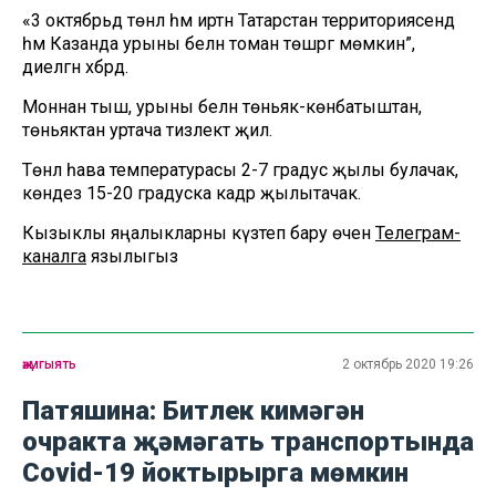
«3 октябрьдә төнлә һәм иртән Татарстан территориясендә
һәм Казанда урыны белән томан төшәргә мөмкин”,
диелгән хәбәрдә.
Моннан тыш, урыны белән төньяк-көнбатыштан,
төньяктан уртача тизлектә җил.
Төнлә һава температурасы 2-7 градус җылы булачак, ә
көндез 15-20 градуска кадәр җылытачак.
Кызыклы яңалыкларны күзәтеп бару өчен
Телеграм-
каналга
язылыгыз
җәмгыять
2 октябрь 2020 19:26
Патяшина: Битлек кимәгән
очракта җәмәгать транспортында
Covid-19 йоктырырга мөмкин