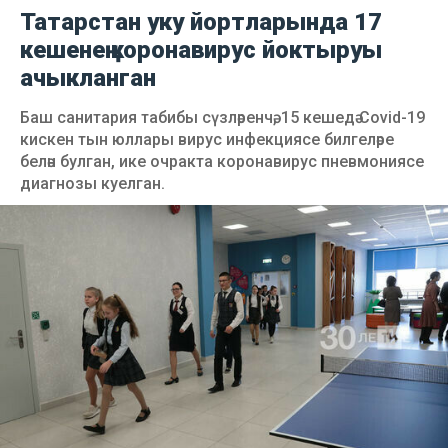
Татарстан уку йортларында 17
кешенең коронавирус йоктыруы
ачыкланган
Баш санитария табибы сүзләренчә, 15 кешедә Covid-19
кискен тын юллары вирус инфекциясе билгеләре
белән булган, ике очракта коронавирус пневмониясе
диагнозы куелган.