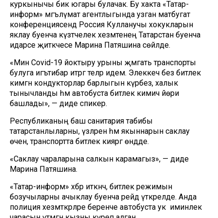
куркынычы бик югары булачак. Бу хакта «Татар-
информ» мәгълүмат агентлыгында узган матбугат
конференциясендә Россия Кулланучы хокукларын
яклау буенча күзәтчелек хезмәтенең Татарстан буенча
идарәсе җитәкчесе Марина Патяшина сөйләде.
«Мин Covid-19 йоктыру урыны җәмәгать транспорты
булуга игътибар итәргә теләр идем. Элеккечә без битлек
кимәгән кондукторлар барлыгын күрәбез, халык
тынычланды һәм автобуста битлек кимичә йөри
башлады», — диде спикер.
Республиканың баш санитария табибы
татарстанлыларны, үзләрен һәм якыннарын саклау
өчен, транспортта битлек кияргә өндәде.
«Саклау чараларына салкын карамагыз», — диде
Марина Патяшина.
«Татар-информ» хәбәр иткәнчә, битлек режимын
бозучыларны ачыклау буенча рейд үткәрелде. Анда
полиция хезмәткәрләре беренче автобуста ук иминлек
чарасын үтәмәгән кызны күреп алган.