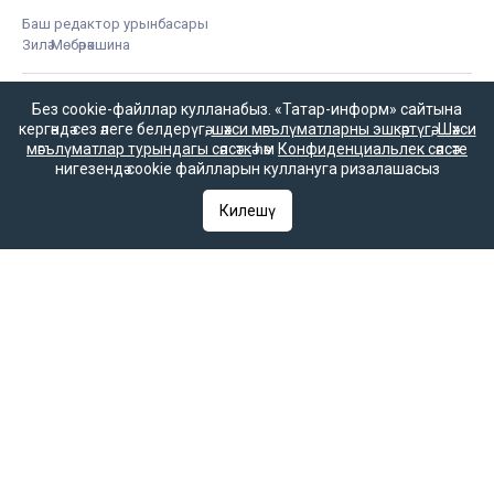
Баш редактор урынбасары
Зилә Мөбәрәкшина
Без cookie-файллар кулланабыз. «Татар-информ» сайтына
кергәндә сез әлеге белдерүгә,
шәхси мәгълүматларны эшкәртүгә
,
Шәхси
Редакция телефоны
мәгълүматлар турындагы сәясәткә
һәм
Конфиденциальлек сәясәте
+7 (843) 222-0-999 (1304)
нигезендә cookie файлларын куллануга ризалашасыз
Редакциянең электрон почтасы
Килешү
infotat@tatar-inform.ru
«Татмедиа» республика матбугат һәм массакүләм
коммуникацияләр агентлыгы ярдәме белән чыгарыла.