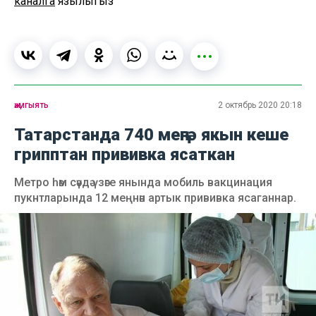
каналга
язылыгыз
җәмгыять
2 октябрь 2020 20:18
Татарстанда 740 меңгә якын кеше
грипптан прививка ясаткан
Метро һәм сәүдә үзәге янында мобиль вакцинация
пукнтларында 12 меңнән артык прививка ясаганнар.