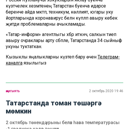
күзәтчелек хезмәтенең Татарстан буенча идарәсе
беренче айда мәктәп, техникум, көллият, югары уку
йортларында коронавирус белән күпләп авыру кебек
җитди проблемаларны ачыкламады.
«Татар-информ» агентлыгы хәбәр иткәнчә, салкын тиеп
авыру очраклары арту сәбәпле, Татарстанда 34 сыйныф
укуны туктаткан.
Кызыклы яңалыкларны күзәтеп бару өчен
Телеграм-
каналга
язылыгыз
җәмгыять
2 октябрь 2020 19:46
Татарстанда томан төшәргә
мөмкин
2 октябрь төнендә урыны белән һава температурасы
-1 градуска кадәр төшәчәк.