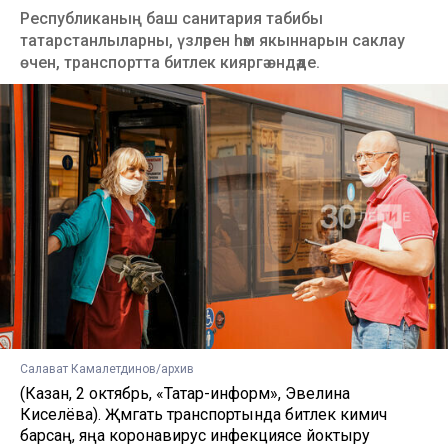
Республиканың баш санитария табибы
татарстанлыларны, үзләрен һәм якыннарын саклау
өчен, транспортта битлек кияргә өндәде.
Салават Камалетдинов/архив
(Казан, 2 октябрь, «Татар-информ», Эвелина
Киселёва). Җәмәгать транспортында битлек кимичә
барсаң, яңа коронавирус инфекциясе йоктыру