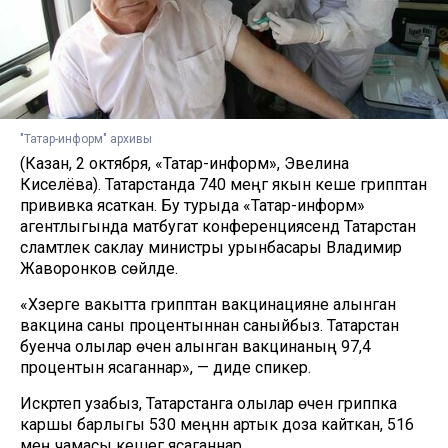
"Татар-информ" архивы
(Казан, 2 октября, «Татар-информ», Эвелина
Киселёва). Татарстанда 740 меңгә якын кеше грипптан
прививка ясаткан. Бу турыда «Татар-информ»
агентлыгында матбугат конференциясендә Татарстан
сәламәтлек саклау министры урынбасары Владимир
Жаворонков сөйләде.
«Хәзерге вакытта грипптан вакцинацияне алынган
вакцина саны процентыннан саныйбыз. Татарстан
буенча олылар өчен алынган вакцинаның 97,4
процентын ясаганнар», — диде спикер.
Искәртеп узабыз, Татарстанга олылар өчен гриппка
каршы барлыгы 530 меңнән артык доза кайткан, 516
мең чамасы кешегә ясаганнар.