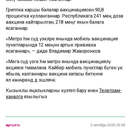
Гриппка каршы балалар вакцинациясен 90,8
процентка кулланганнар. Республикага 241 мең доза
вакцина кайтарылган, 218 меңгә якын балага
ясаганнар.
«Метро һәм сәүдә үзәкләре янында мобиль вакцинация
пунктларында 12 меңнән артык прививка
ясаганнар», — диде Владимир Жаворонков
«Мега сәүдә үзәге һәм метро янында вакцинацияләү
акциясе тәмамлана. Кайбер мобиль пунктлар бүген үк
ябыла, калганнары вакцина запасы беткәнче
ял көннәрендә дә эшләячәк.
Кызыклы яңалыкларны күзәтеп бару өчен
Телеграм-
каналга
язылыгыз
җәмгыять
2 октябрь 2020 20:08