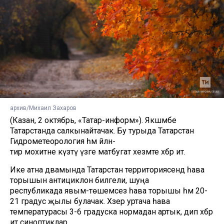
архив/Михаил Захаров
(Казан, 2 октябрь, «Татар-информ»). Якшәмбе
Татарстанда салкынайтачак. Бу турыда Татарстан
Гидрометеорология һәм әйләнә-
тирә мохитне күзәтү үзәге матбугат хезмәте хәбәр итә.
Ике атна дәвамында Татарстан территориясендә һава
торышын антициклон билгели, шуңа
республикада явым-төшемсез һава торышы һәм 20-
21 градус җылы булачак. Хәзер уртача һава
температурасы 3-6 градуска нормадан артык, дип хәбәр
итә синоптиклар.