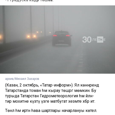
архив/Михаил Захаров
(Казан, 2 октябрь, «Татар-информ»). Ял көннәрендә
Татарстанда томан һәм кырау төшәргә мөмкин. Бу
турыда Татарстан Гидрометеорология һәм әйләнә-
тирә мохитне күзәтү үзәге матбугат хезмәте хәбәр итә.
Төнлә һәм иртән һава шартлары начарлануы көтелә.