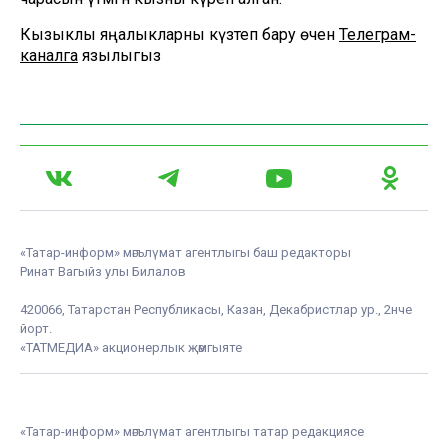
Кызыклы яңалыкларны күзәтеп бару өчен
Телеграм-
каналга
язылыгыз
«Татар-информ» мәгълүмат агентлыгы баш редакторы
Ринат Вагыйз улы Билалов
420066, Татарстан Республикасы, Казан, Декабристлар ур., 2нче
йорт.
«ТАТМЕДИА» акционерлык җәмгыяте
«Татар-информ» мәгълүмат агентлыгы татар редакциясе