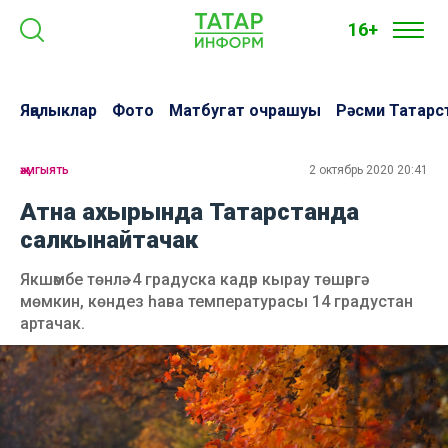
16+
Яңалыклар
Фото
Матбугат очрашуы
Рәсми Татарс
җәмгыять
2 октябрь 2020 20:41
Атна ахырында Татарстанда
салкынайтачак
Якшәмбе төнлә -4 градуска кадәр кырау төшәргә
мөмкин, көндез һава температурасы 14 градустан
артачак.