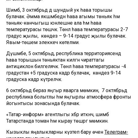
Шимбә, 3 октябрьдә дә шундый ук һава торышы
булачак. Әмма якшәмбедән һава агымы төньяк һәм
төньяк-көнчыгыш юнәлешне ала һәм һава
температурасы төшәчәк. Төнлә һава температурасы 2-7
градус җылы, ә көндез – 9-14 градус җылы булачак.
Явым-төшем элеккечә көтелми.
Дүшәмбе, 5 октябрьдә, республика территориясендә
һава торышын төньяктан килгән чираттагы
антициклон билгеләячәк. Төнлә һава температурасы -4
градустан +5 градуска кадәр булачак, ә көндез 9-14
градуска кадәр күтәреләчәк.
6 октябрьдә бераз яңгыр яварга мөмкин, ә 7 октябрьдә
республика болытлы һәм яңгырлы атмосфера фронты
йогынтысы зонасында булачак.
«Татар-информ» агентлыгы хәбәр иткәнчә, шимбә
Татарстанда томан һәм кырау төшәргә мөмкин.
Кызыклы яңалыкларны күзәтеп бару өчен
Телеграм-