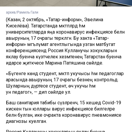
архив/Рамиль Гали
(Казан, 2 октябрь, «Татар-информ», Эвелина
Киселёва). Татарстанда мәктәпләрдә һәм
университетларда яңа коронавирус инфекциясе белән
авыруның 17 очрагы теркәлгән. Бу хакта «Татар-
информ» мәгълүмат агентлыгында узган матбугат
конференциясендә Россия Кулланучы хокукларын
яклау буенча күзәтчелек хезмәтенең Татарстан буенча
идарәсе җитәкчесе Марина Патяшина сөйләде.
«Бүгенге көндә студент, мәктәп укучысы һәм педагоглар
арасында авыруның 17 очрагы безнең контрольдә.
Шуларның дүртесе студент, өч укучы һәм
ун педагог», — дип сөйләде ул.
Баш санитария табибы сүзләренчә, 15 кешедә Covid-19
кискен тын юллары вирус инфекциясе билгеләре
белән булган, ике очракта коронавирус пневмониясе
диагнозы куелган.
Россия Кулланучы хокукларын яклау буенча