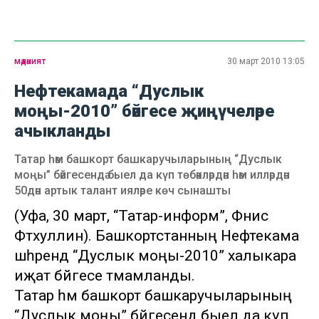
мәдәният
30 март 2010 13:05
Нефтекамада “Дуслык
моңы-2010” бәйгесе җиңүчеләре
ачыкланды
Татар һәм башкорт башкаручыларының “Дуслык
моңы” бәйгесендә быел да күп төбәкләрдән һәм илләрдән
50дән артык талант ияләре көч сынашты
(Уфа, 30 март, “Татар-информ”, Фәнис
Фәтхуллин). Башкортстанның Нефтекама
шәһәрендә “Дуслык моңы-2010” халыкара
иҗат бәйгесе тәмамланды.
Татар һәм башкорт башкаручыларының
“Дуслык моңы” бәйгесендә быел да күп