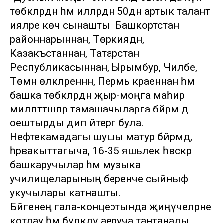
төбәкләрдән һәм илләрдән 50дән артык талант
ияләре көч сынашты. Башкортстан
районнарыннан, Төркиядән,
Казакъстаннан, Татарстан
Республикасыннан, Ырымбур, Чиләбе,
Төмән өлкәләреннән, Пермь краеннан һәм
башка төбәкләрдән җыр-моңга маһир
милләттәшләр тамашачыларга бәйрәм дә
оештырды дип әйтергә була.
Нефтекамадагы шушы матур бәйрәмдә,
һәрвакыттагыча, 16-35 яшьлек һәвәскәр
башкаручылар һәм музыка
училищеларының беренче сыйныф
укучылары катнашты.
Бәйгенең гала-концертында җиңүчеләрне
котлау һәм бүләкләү аеруча тантаналы