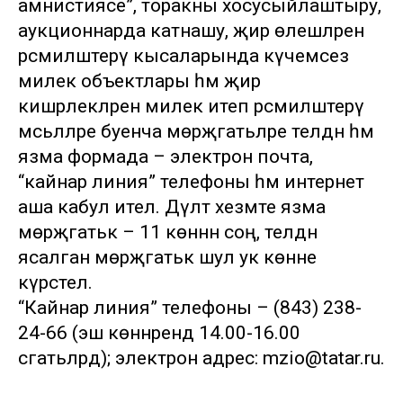
амнистиясе”, торакны хосусыйлаштыру,
аукционнарда катнашу, җир өлешләрен
рәсмиләштерү кысаларында күчемсез
милек объектлары һәм җир
кишәрлекләрен милек итеп рәсмиләштерү
мәсьәләләре буенча мөрәҗәгатьләре телдән һәм
язма формада – электрон почта,
“кайнар линия” телефоны һәм интернет
аша кабул ителә. Дәүләт хезмәте язма
мөрәҗәгатькә – 11 көннән соң, телдән
ясалган мөрәҗәгатькә шул ук көнне
күрсәтелә.
“Кайнар линия” телефоны – (843) 238-
24-66 (эш көннәрендә 14.00-16.00
сәгатьләрдә); электрон адрес: mzio@tatar.ru.