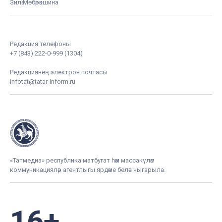
Зилә Мөбәрәкшина
Редакция телефоны
+7 (843) 222-0-999 (1304)
Редакциянең электрон почтасы
infotat@tatar-inform.ru
«Татмедиа» республика матбугат һәм массакүләм
коммуникацияләр агентлыгы ярдәме белән чыгарыла.
16+