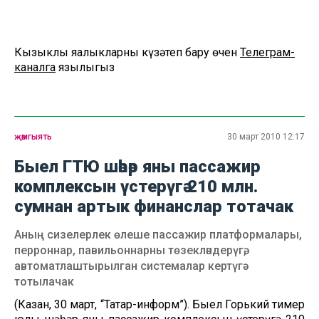
Кызыклы яңалыкларны күзәтеп бару өчен
Телеграм-
каналга
язылыгыз
җәмгыять
30 март 2010 12:17
Быел ГТЮ шәһәр яны пассажир
комплексын үстерүгә 210 млн.
сумнан артык финанслар тотачак
Аның сизелерлек өлеше пассажир платформалары,
перроннар, павильоннарны төзекләндерүгә,
автоматлаштырылган системалар кертүгә
тотылачак
(Казан, 30 март, “Татар-информ”). Быел Горький тимер