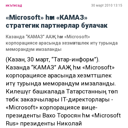
икътисад
30 март 2010 13:15
«Microsoft» һәм «КАМАЗ»
стратегик партнерлар булачак
Казанда “КАМАЗ” ААҖ һәм «Microsoft»
корпорациясе арасында хезмәттәшлек итү турында
меморандум имзаланды
(Казан, 30 март, “Татар-информ”).
Казанда “КАМАЗ” ААҖ һәм «Microsoft»
корпорациясе арасында хезмәттәшлек
итү турында меморандум имзаланды.
Килешүгә башкалада Татарстанның төп
төбәк заказчылары IT-директорлары -
«Microsoft» корпорациясе вице-
президенты Вахо Торосян һәм «Microsoft
Rus» президенты Николай