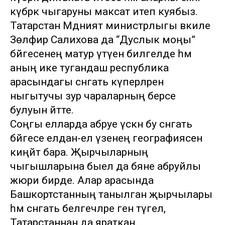
күбрәк чыгаруны максат итеп куябыз.
Татарстан Мәдәният министрлыгы вәкиле
Зөлфирә Салихова да “Дуслык моңы”
бәйгесенең матур үтүен билгеләде һәм
аның ике тугандаш республика
арасындагы сәнгать күперләрен
ныгытучы зур чараларның берсе
булуын әйтте.
Соңгы елларда абруе үскән бу сәнгать
бәйгесе елдан-ел үзенең географиясен
киңәйтә бара. Җырчыларның
чыгышларына быел да бәяне абруйлы
жюри бирде. Алар арасында
Башкортстанның танылган җырчылары
һәм сәнгать белгечләре генә түгел, ә
Татарстаннан да яраткан