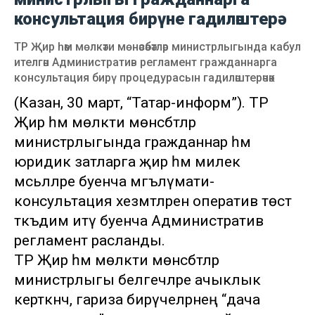
консультация бирүне гадиләштерә
ТР Җир һәм мөлкәти мөнәсәбәтләр министрлыгында кабул
ителгән Административ регламент гражданнарга
консультация бирү процедурасын гадиләштерәчәк
(Казан, 30 март, “Татар-информ”). ТР
Җир һәм мөлкәти мөнәсәбәтләр
министрлыгында гражданнар һәм
юридик затларга җир һәм милек
мәсьәләләре буенча мәгълүмати-
консультация хезмәтләрен оператив төстә
тәкъдим итү буенча Административ
регламент расланды.
ТР Җир һәм мөлкәти мөнәсәбәтләр
министрлыгы белгечләре ачыклык
керткәнчә, гариза бирүчеләрнең “дача