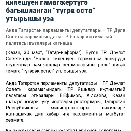
килешүен гамәлгә кертүгә
багышланган “түгәрәк өстәл”
утырышы уза
Анда Татарстан парламенты депутатлары – ТР Дәүләт
Советы карамагындагы ТР Яшьләр иҗтимагый
палатасы әгъзалары катнаша
(Казан, 30 март, “Татар-информ”). Бүген ТР Дәүләт
Советында “Болон килешүен тормышка ашыруда
студентлар һәм яшьләр оешмаларының роле” дигән
темага “түгәрәк өстәл” утырышы уза.
Анда Татарстан парламенты депутатлары – ТР Дәүләт
Советы карамагындагы ТР Яшьләр иҗтимагый
палатасы әгъзалары Е.Ефимов, А.Исаева, Казан
шәһәре югары уку йортлары ректорлары, Татарстан
Республикасы министрлыклары вәкилләре
катнашачак дип хәбәр итә парламентның матбугат
хезмәте.
Кызыклы яңалыкларны күзәтеп бару өчен
Телеграм-