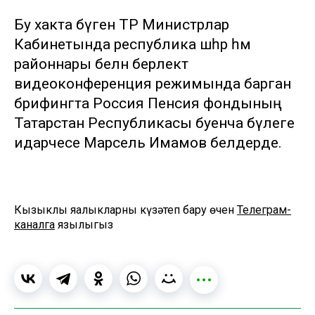
Бу хакта бүген ТР Министрлар
Кабинетында республика шәһәр һәм
районнары белән берлектә
видеоконференция режимында барган
брифингта Россия Пенсия фондының
Татарстан Республикасы буенча бүлеге
идарәчесе Марсель Имамов белдерде.
Кызыклы яңалыкларны күзәтеп бару өчен
Телеграм-
каналга
язылыгыз