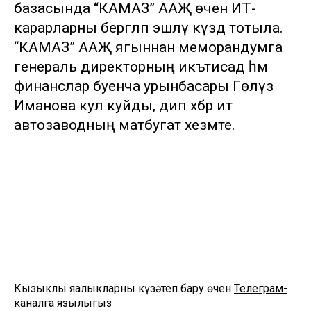
базасында “КАМАЗ” ААҖ өчен ИТ-
карарларны бергәләп эшләү күздә тотыла.
“КАМАЗ” ААҖ ягыннан меморандумга
генераль директорның икътисад һәм
финанслар буенча урынбасары Гөлүзә
Иманова кул куйды, дип хәбәр итә
автозаводның матбугат хезмәте.
Кызыклы яңалыкларны күзәтеп бару өчен
Телеграм-
каналга
язылыгыз