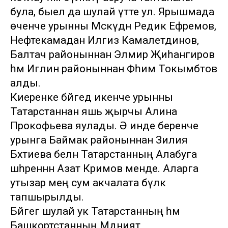
була, быел да шулай үтте ул. Ярышмада
өченче урынны Мәскәүдән Редик Ефремов,
Нефтекамадан Илгиз Камалетдинов,
Балтач районыннан Элмир Җиһангиров
һәм Иглин районыннан Фәһим Токымбәтов
алды.
Киеренке бәйгедә икенче урынны
Татарстаннан яшь җырчы Алина
Прокофьева яулады. Ә инде беренче
урынга Баймак районыннан Зилия
Бәхтиева белән Татарстанның Алабуга
шәһәреннән Азат Кәримов менде. Аларга
утызар мең сум акчалата бүләк
тапшырылды.
Бәйгегә шулай ук Татарстанның һәм
Башкортстанның Мәдәният