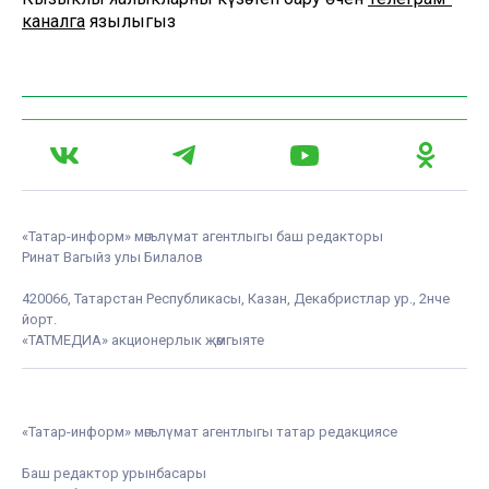
каналга
язылыгыз
«Татар-информ» мәгълүмат агентлыгы баш редакторы
Ринат Вагыйз улы Билалов
420066, Татарстан Республикасы, Казан, Декабристлар ур., 2нче
йорт.
«ТАТМЕДИА» акционерлык җәмгыяте
«Татар-информ» мәгълүмат агентлыгы татар редакциясе
Баш редактор урынбасары