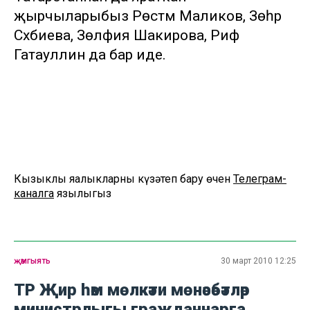
җырчыларыбыз Рөстәм Маликов, Зөһрә
Сәхәбиева, Зөлфия Шакирова, Риф
Гатауллин да бар иде.
Кызыклы яңалыкларны күзәтеп бару өчен
Телеграм-
каналга
язылыгыз
җәмгыять
30 март 2010 12:25
ТР Җир һәм мөлкәти мөнәсәбәтләр
министрлыгы гражданнарга