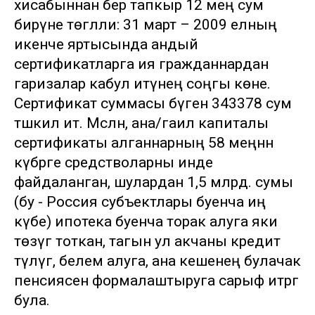
хисабыннан бер тапкыр 12 мең сум
бирүне төгәлли: 31 март – 2009 елның
икенче яртысында андый
сертификатларга ия гражданнардан
гаризалар кабул итүнең соңгы көне.
Сертификат суммасы бүген 343378 сум
тәшкил итә. Мәсәлән, ана/гаилә капиталы
сертификаты алганнарның 58 меңнән
күбрәге средстволарны инде
файдаланган, шулардан 1,5 млрд. сумы
(бу - Россия субъектлары буенча иң
күбе) ипотека буенча торак алуга яки
төзүгә тоткан, тагын ул акчаны кредит
түләүгә, белем алуга, ана кешенең булачак
пенсиясен формалаштыруга сарыф итәргә
була.