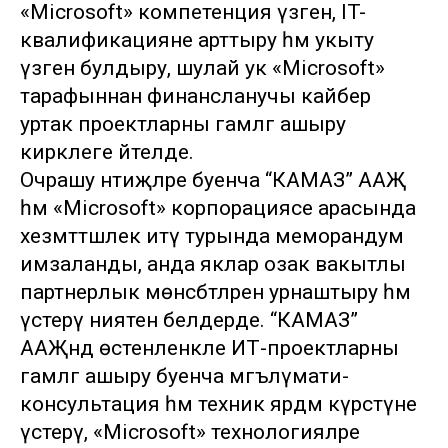
«Microsoft» компетенция үзәген, IT-
квалификацияне арттыру һәм укыту
үзәген булдыру, шулай ук «Microsoft»
тарафыннан финансланучы кайбер
уртак проектларны гамәлгә ашыру
кирәклеге әйтелде.
Очрашу нәтиҗәләре буенча “КАМАЗ” ААҖ
һәм «Microsoft» корпорациясе арасында
хезмәттәшлек итү турында меморандум
имзаланды, анда яклар озак вакытлы
партнерлык мөнәсәбәтләрен урнаштыру һәм
үстерү ниятен белдерде. “КАМАЗ”
ААҖндә өстенленкле ИТ-проектларны
гамәлгә ашыру буенча мәгълүмати-
консультация һәм техник ярдәм күрсәтүне
үстерү, «Microsoft» технологияләре