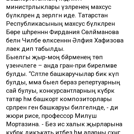
министрлыклары үзләренең махсус
бүләкләрен дә әзерләгән иде. Татарстан
Республикасының махсус бүләкләренә
Бөре шәһәреннән Фирдания Сөләйманова
белән Чиләбе өлкәсеннән Әлфия Хафизова
лаек дип табылды.
Быелгы җыр-моң бәйрәменең төп
үзенчәлеге – анда гран-при бирелмәве
булды. “Сәләтле башкаручылар бик күп
булды, әмма быел бераз репертуарның
сай булуы, конкурсантларның күбрәк
татар һәм башкорт композиторлары
әсәрләрен генә башкаруы билгеләнде, - ди
жюри рәисе, профессор Миләүшә
Мортазина. - Без исә халык җырларына
күбрәк дикъкать итәбез һәм аларны сәхнәгә