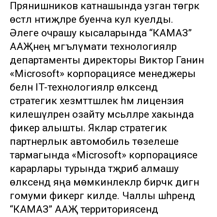
Прянишников катнашында узган төгәрәк
өстәл нәтиҗәләре буенча кул куелды.
Әлеге очрашу кысаларында “КАМАЗ”
ААҖнең мәгълүмати технологияләр
департаменты директоры Виктор Ганин
«Microsoft» корпорациясе менеджеры
белән IT-технологияләр өлкәсендә
стратегик хезмәттәшлек һәм лицензия
килешүләрен озайту мәсьәләләре хакында
фикер алышты. Яклар стратегик
партнерлык автомобиль төзелеше
тармагында «Microsoft» корпорациясе
карарлары турында тәҗрибә алмашу
өлкәсендә яңа мөмкинлекләр бирәчәк дигән
гомуми фикергә килде. Чаллы шәһәрендә
“КАМАЗ” ААҖ территориясендә