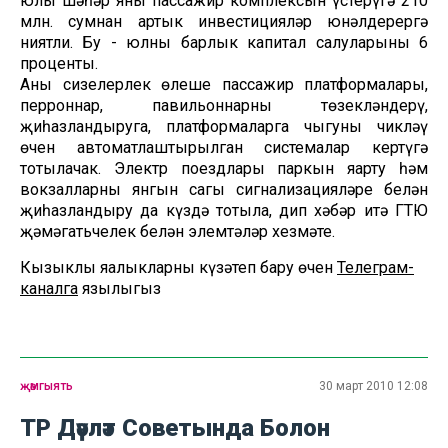
юлы шәһәр яны пассажир комплексын үстерүгә 210
млн. сумнан артык инвестицияләр юнәлдерергә
ниятли. Бу - юлның барлык капитал салуларының 6
проценты.
Аның сизелерлек өлеше пассажир платформалары,
перроннар, павильоннарны төзекләндерү,
җиһазландыруга, платформаларга чыгуны чикләү
өчен автоматлаштырылган системалар кертүгә
тотылачак. Электр поездлары паркын яңарту һәм
вокзалларны янгын сагы сигнализацияләре белән
җиһазландыру да күздә тотыла, дип хәбәр итә ГТЮ
җәмәгатьчелек белән элемтәләр хезмәте.
Кызыклы яңалыкларны күзәтеп бару өчен
Телеграм-
каналга
язылыгыз
җәмгыять
30 март 2010 12:08
ТР Дәүләт Советында Болон