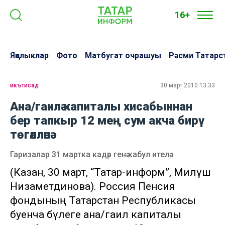
16+
Яңалыклар
Фото
Матбугат очрашуы
Рәсми Татарс
икътисад
30 март 2010 13:33
Ана/гаилә капиталы хисабыннан
бер тапкыр 12 мең сум акча бирү
төгәлләнә
Гаризалар 31 мартка кадәр генә кабул ителә
(Казан, 30 март, “Татар-информ”, Миләүшә
Низаметдинова). Россия Пенсия
фондының Татарстан Республикасы
буенча бүлеге ана/гаилә капиталы