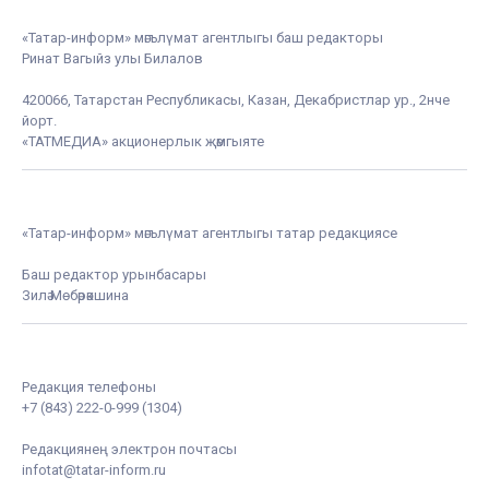
«Татар-информ» мәгълүмат агентлыгы баш редакторы
Ринат Вагыйз улы Билалов
420066, Татарстан Республикасы, Казан, Декабристлар ур., 2нче
йорт.
«ТАТМЕДИА» акционерлык җәмгыяте
«Татар-информ» мәгълүмат агентлыгы татар редакциясе
Баш редактор урынбасары
Зилә Мөбәрәкшина
Редакция телефоны
+7 (843) 222-0-999 (1304)
Редакциянең электрон почтасы
infotat@tatar-inform.ru