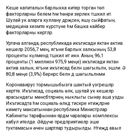
Кеше капиталын барлыкка китерә торган төп
факторларны белем һәм һөнәри әзерлек тәшкил итә.
Шулай ук аларга куллану дәрәҗәсен, яшәү сыйфатын,
медицина хезмәте күрсәтүне һәм башка кайбер
факторларны кертәләр.
Уртача алганда, республикада икътисади яктан актив
кешеләр 2056,7 мең, ягъни барлык халкының 53,8
проценты күләмендә тәшкил итә икән. Аның 96,1
проценты (1 миллион 975,9 меңе) икътисади яктан
актив халык, ягъни икътисад белән шөгыльләнә, эшли. Ә
80,8 меңе (3,9%) бернәрсә белән дә шөгыльләнми.
Коронавирус тормышыбызга шактый үзгәрешләр
кертте. Икътисад, социаль өлкә, шулай ук кешеләр
арасындагы мөнәсәбәтләрнең ныклыгы сынау аша узды.
Икътисадта һәм социаль өлкәдә тискәре нәтиҗәләрне
киметү максатыннан республика Министрлар
Кабинеты тарафыннан ярдәм чаралары комплексы
кабул ителде. Әйдәүче предприятиеләр эше
туктамасын өчен шартлар тудырылды. Нәтиҗәдә авыл