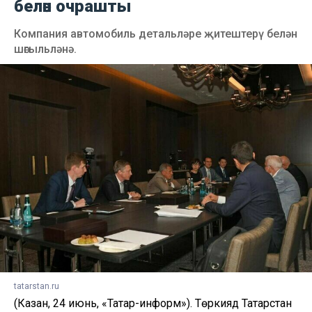
белән очрашты
Компания автомобиль детальләре җитештерү белән
шөгыльләнә.
tatarstan.ru
(Казан, 24 июнь, «Татар-информ»). Төркиядә Татарстан