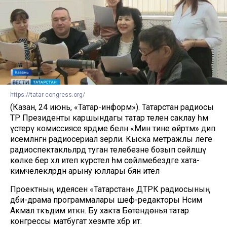
https://tatar-congress.org/
(Казан, 24 июнь, «Татар-информ»). Татарстан радиосы
ТР Президенты каршындагы татар телен саклау һәм
үстерү комиссиясе ярдәме белән «Мин әтине өйрәтәм» дип
исемләнгән радиосериал әзерли. Кыска метражлы әлеге
радиоспектакльләрдә туган телебезне бозып сөйләшү
көлке бер хәл итеп күрсәтелә һәм сөйләмебездәге хата-
кимчелекләрдән арыну юллары бәян ителә
Проектның идеясен «Татарстан» ДТРК радиосының
әдәби-драма программалары шеф-редакторы Нәсим
Акмал тәкъдим иткән. Бу хакта Бөтендөнья татар
конгрессы матбугат хезмәте хәбәр итә.