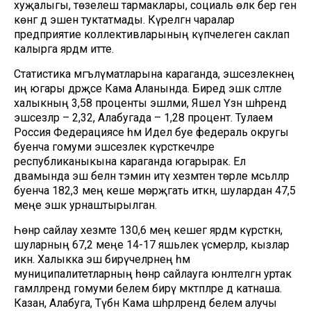
хуҗалыгы, төзелеш тармаклары, социаль өлкә бер генә
көнгә дә эшен туктатмады. Күрелгән чаралар
предприятие коллективларының күпчелеген саклап
калырга ярдәм итте.
Статистика мәгълүматларына караганда, эшсезлекнең
иң югары дәрәҗәсе Кама Аланында. Биредә эшкә сәләтле
халыкның 3,58 проценты эшләми, Яшел Үзән шәһәрендә
эшсезләр – 2,32, Алабугада – 1,28 процент. Тулаем
Россия Федерациясе һәм Идел буе федераль округы
буенча гомуми эшсезлек күрсәткечләре
республиканыкына караганда югарырак. Ел
дәвамында эш белән тәэмин итү хезмәтенә төрле мәсьәләләр
буенча 182,3 мең кеше мөрәҗәгать иткән, шулардан 47,5
меңе эшкә урнаштырылган.
Һөнәр сайлау хезмәте 130,6 мең кешегә ярдәм күрсәткән,
шуларның 67,2 меңе 14-17 яшьлек үсмерләр, кызлар
икән. Халыкка эш бирүчеләрнең һәм
муниципалитетларның һөнәр сайлауга юнәлтелгән уртак
гамәлләрендә гомуми белем бирү мәктәпләре дә катнаша.
Казан, Алабуга, Түбән Кама шәһәрләрендә белем алучы