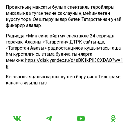
Проектның максаты булып спектакль геройлары
мисалында туган телне саклауның мөһимлеген
күрсәтү тора. Оештыручылар бөтен Татарстаннан уңай
фикерләр алалар.
Радиода «Мин сине өйрәтәм» спектакле 24 сериядән
торачак. Аларны «Татарстан» ДТРК сайтында,
«Татарстан Авазы» радиостанциясе кушымтасы аша
һәм күрсәтелгән сылтама буенча тыңларга
мөмкин:
https://disk.yandex.ru/d/sBK1kPll3CXDAQ?w=1
к
Кызыклы яңалыкларны күзәтеп бару өчен
Телеграм-
каналга
язылыгыз