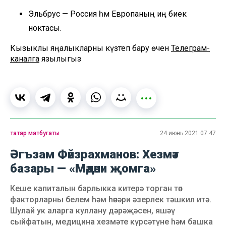
Эльбрус — Россия һәм Европаның иң биек
ноктасы.
Кызыклы яңалыкларны күзәтеп бару өчен
Телеграм-
каналга
язылыгыз
татар матбугаты
24 июнь 2021 07:47
Әгъзам Фәйзрахманов: Хезмәт
базары — «Мәдәни җомга»
Кеше капиталын барлыкка китерә торган төп
факторларны белем һәм һөнәри әзерлек тәшкил итә.
Шулай ук аларга куллану дәрәҗәсен, яшәү
сыйфатын, медицина хезмәте күрсәтүне һәм башка