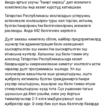
йөздән артык укучы “һөнәргә кереш” дип исемләнгән
комплекслы яңа хезмәт күрсәтүдә катнашкан.
Татарстан Республикасы икътисадын үстерүнең
өстенлекле юнәлешләренә туры килә торган, ихтыяҗ
булган һөнәрләрнең һәм белгечлекләрнең исемлеге
расланды. Анда 442 белгечлек кертелгән.
Дәүләт заказы киметелү сәбәп­ле, кайбер предприятиеләрдә
эшчеләр һәм администрация белән килешенеп
кыскартылган эш көненә һәм кыскартылган эш
атнасына күчтеләр. Халыкны эш белән тәэмин итү
өлкәсендә Татарстан Республикасында хезмәт
базарындагы киеренкелекне киметүгә юнәлтелгән өстәмә
чаралар дәүләт программасы эшләнде. Ул эш
эзләүчеләрне вакытлыча эшкә урнаштыруны, эштән
җибәрелү ихтималы булган гражданнарга һөнәри
укулар оештыруны, яшьләрне эш белән тәэмин итүне
стимуллаштыруны күздә тота. Сүз уңаеннан тагын
шунысын да әйтеп узыйм, элек уку йортын
тәмамлаучылар 2-3 елга мәҗбүри рәвештә эшкә
җибәреләләр иде. Ә хәзер бик күп яшь белгечләр базарда