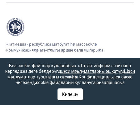
«Татмедиа» республика матбугат һәм массакүләм
коммуникацияләр агентлыгы ярдәме белән чыгарыла.
Без cookie-файллар кулланабыз. «Татар-информ» сайтына
кергәндә сез әлеге белдерүгә,
шәхси мәгълүматларны эшкәртүгә
,
Шәхси
16+
мәгълүматлар турындагы сәясәткә
һәм
Конфиденциальлек сәясәте
нигезендә cookie файлларын куллануга ризалашасыз
Килешү
Әлеге ресурста
16+ категорияләренә
керүче мәгълүмат
булырга мөмкин.