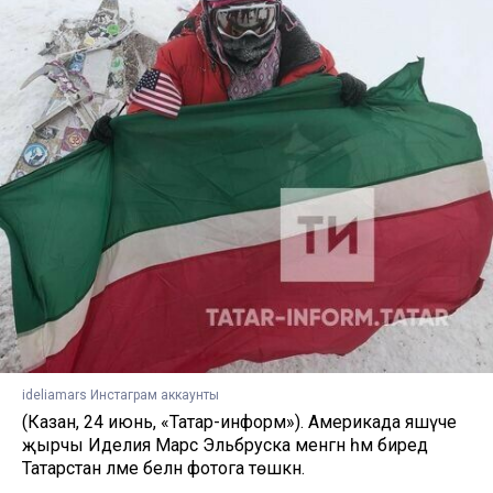
ideliamars Инстаграм аккаунты
(Казан, 24 июнь, «Татар-информ»). Америкада яшәүче
җырчы Иделия Марс Эльбруска менгән һәм биредә
Татарстан әләме белән фотога төшкән.