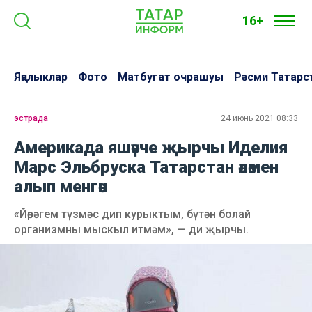
16+
Яңалыклар
Фото
Матбугат очрашуы
Рәсми Татарс
эстрада
24 июнь 2021 08:33
Америкада яшәүче җырчы Иделия
Марс Эльбруска Татарстан әләмен
алып менгән
«Йөрәгем түзмәс дип курыктым, бүтән болай
организмны мыскыл итмәм», — ди җырчы.