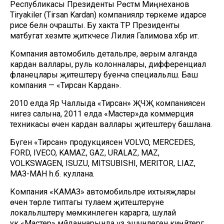
Республикасы Президенты Рөстәм Миңнеханов
Tiryakiler (Tirsan Kardan) компанияләр төркеме идарәсе
рәисе белән очрашты. Бу хакта ТР Президенты
матбугат хезмәте җитәкчесе Лилия Галимова хәбәр итә.
Компания автомобиль детальләре, аерым алганда
кардан валлары, руль колонналары, дифференциал
фланецлары җитештерү буенча специальләшә. Баш
компания — «Тирсан Кардан».
2010 елда Яр Чаллыда «Тирсан» ҖЧҖ компаниясенә
нигез салына, 2011 елда «Мастер»да коммерция
техникасы өчен кардан валлары җитештерү башлана.
Бүген «Тирсан» продукциясен VOLVO, MERCEDES,
FORD, IVECO, KAMAZ, GAZ, URALAZ, MAZ,
VOLKSWAGEN, ISUZU, MITSUBISHI, MERITOR, LIAZ,
МАЗ-МАН һ.б. куллана.
Компания «КАМАЗ» автомобильләре ихтыяҗлары
өчен төрле типтагы тулаем җитештерүне
локальләштерү мөмкинлеген карарга, шулай
ук «Мастер» мәйданнарында үз эшчәнлеген киңәйтергә