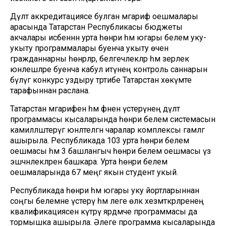
Дәүләт аккредитациясе булган мәгариф оешмалары
арасында Татарстан Республикасы бюджеты
акчалары исәбеннән урта һөнәри һәм югары белем уку-
укыту программалары буенча укыту өчен
гражданнарны һөнәрләр, белгечлекләр һәм әзерлек
юнәлешләре буенча кабул итүнең контроль саннарын
бүлүгә конкурс уздыру тәртибе Татарстан хөкүмәте
тарафыннан раслана.
Татарстан мәгарифен һәм фәнен үстерүнең дәүләт
программасы кысаларында һөнәри белем системасын
камилләштерүгә юнәлтелгән чаралар комплексы гамәлгә
ашырыла. Республикада 103 урта һөнәри белем
оешмасы һәм 3 башлангыч һөнәри белем оешмасы үз
эшчәнлекләрен башкара. Урта һөнәри белем
оешмаларында 67 меңгә якын студент укый.
Республикада һөнәри һәм югары уку йортларыннан
соңгы белемне үстерү һәм әлеге өлкә хезмәткәрләренең
квалификациясен күтәрү ярдәмче программасы да
тормышка ашырыла. Әлеге программа кысаларында