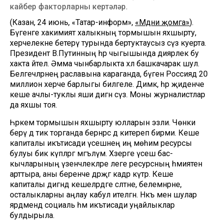
кайбер факторларны кертәләр.
(Казан, 24 июнь, «Татар-информ»,
«Мәдәни җомга»
).
Бүгенге хакимият халыкның тормышын яхшырту,
хәерчелекне бетерү турында бертуктаусыз сүз куерта.
Президент В.Путинның һәр чыгышында диярлек бу
хакта әйтелә. Әмма чынбарлыкта хәл башкачарак шул.
Белгечләрнең раславына караганда, бүген Россиядә 20
миллион хәерче барлыгы билгеле. Димәк, һәр җиденче
кеше ачлы-туклы яши дигән сүз. Моны журналистлар
да яхшы тоя.
Һәркем тормышын яхшырту юлларын эзли. Чөнки
берәү дә тик торганда бернәрсә дә китереп бирми. Кеше
капиталы икътисади үсешнең иң мөһим ресурсы
булуы бик күпләргә мәгълүм. Хәзерге үсеш бас­
кычларының үзенчәлекләре әлеге ресурсның әһәмиятен
арттыра, аны беренче дәрәҗәгә кадәр күтәрә. Кеше
капиталы дигәндә кешеләрдәге сәләтне, белемнәрне,
осталык­ларны аңлау кабул ителгән. Нәкъ менә шулар
ярдәмендә социаль һәм икътисади уңайлыклар
булдырыла.