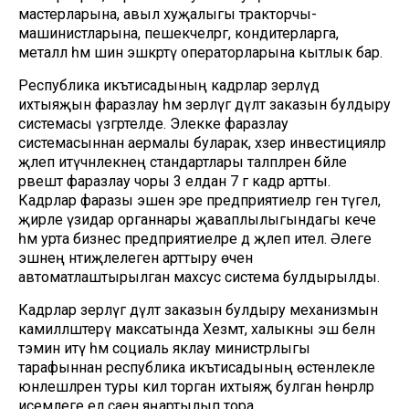
мастерларына, авыл хуҗалыгы тракторчы-
машинистларына, пешекчеләргә, кондитерларга,
металл һәм шин эшкәртү операторларына кытлык бар.
Республика икътисадының кадр­лар әзерләүдә
ихтыяҗын фаразлау һәм әзерләүгә дәүләт заказын булдыру
системасы үзгәртелде. Элекке фаразлау
системасыннан аермалы буларак, хәзер инвестицияләр
җәлеп итүчәнлекнең стандартлары таләпләренә бәйле
рәвештә фаразлау чоры 3 елдан 7 гә кадәр артты.
Кадрлар фаразы эшенә эре предприятие­ләр генә түгел, ә
җирле үзидарә органнары җаваплылыгындагы кече
һәм урта бизнес предприя­тиеләре дә җәлеп ителә. Әлеге
эшнең нәтиҗәлелеген арттыру өчен
автоматлаштырылган махсус система булдырылды.
Кадрлар әзерләүгә дәүләт заказын булдыру механизмын
камилләштерү максатында Хезмәт, халыкны эш белән
тәэмин итү һәм социаль яклау министрлыгы
тарафыннан республика икътисадының өстенлекле
юнәлешләренә туры килә торган ихтыяҗ булган һөнәрләр
исемлеге ел саен яңартылып тора.