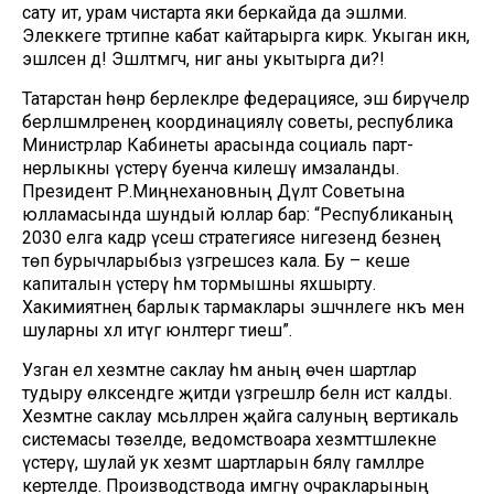
сату итә, урам чистарта яки беркайда да эшләми.
Элеккеге тәртипне кабат кайтарырга кирәк. Укыган икән,
эшләсен дә! Эшләтмәгәч, нигә аны укытырга ди?!
Татарстан һөнәр берлекләре федерациясе, эш бирүчеләр
берләшмәләренең координацияләү советы, республика
Министрлар Кабинеты арасында социаль парт­
нерлыкны үстерү буенча килешү имзаланды.
Президент Р.Миңнехановның Дәүләт Советына
юлламасында шундый юллар бар: “Республиканың
2030 елга кадәр үсеш стратегиясе нигезендә безнең
төп бурычларыбыз үзгәрешсез кала. Бу – кеше
капиталын үстерү һәм тормышны яхшырту.
Хакимиятнең барлык тармаклары эшчәнлеге нәкъ менә
шуларны хәл итүгә юнәлтергә тиеш”.
Узган ел хезмәтне саклау һәм аның өчен шартлар
тудыру өлкәсендәге җитди үзгәрешләр белән истә калды.
Хезмәтне сак­лау мәсьәләләрен җайга салуның вертикаль
системасы төзелде, ведомствоара хезмәттәшлекне
үстерү, шулай ук хезмәт шартларын бәяләү гамәлләре
кертелде. Производствода имгәнү очрак­ларының