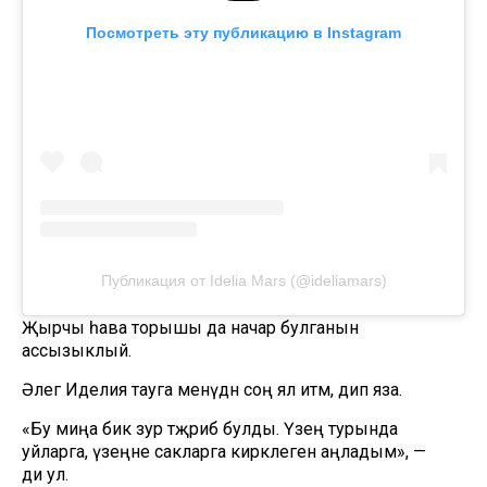
Посмотреть эту публикацию в Instagram
Публикация от Idelia Mars (@ideliamars)
Җырчы һава торышы да начар булганын
ассызыклый.
Әлегә Иделия тауга менүдән соң ял итәм, дип яза.
«Бу миңа бик зур тәҗрибә булды. Үзең турында
уйларга, үзеңне сакларга кирәклеген аңладым», —
ди ул.