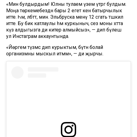
«Мин булдырдым! Юлны тулаем үзем үтәргә булдым.
Моңа төркемебездән бары 2 егет кенә батырчылык
итте. Һәм, әлбәттә, мин. Эльбруска менү 12 сәгать тәшкил
итте. Бу бик катлаулы һәм куркыныч, сез моны хәтта
күз алдыгызга ди китерә алмыйсыз», — дип бүлешә
ул Инстаграм аккаунтында.
«Йөрәгем түзмәс дип курыктым, бүтән болай
организмны мыскыл итмәм», — ди җырчы.