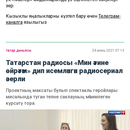
әзер.
Кызыклы яңалыкларны күзәтеп бару өчен
Телеграм-
каналга
язылыгыз
татар дөньясы
24 июнь 2021 07:13
Татарстан радиосы «Мин әтине
өйрәтәм» дип исемләнгән радиосериал
әзерли
Проектның максаты булып спектакль геройлары
мисалында туган телне саклауның мөһимлеген
күрсәтү тора.