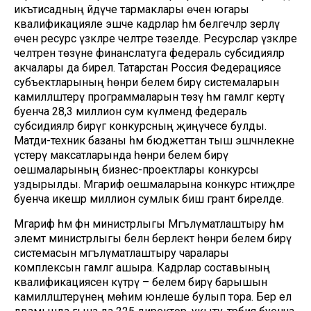
икътисадның әйдәүче тармаклары өчен югары
квалификацияле эшче кадрлар һәм белгечләр әзерләү
өчен ресурс үзәкләре челтәре төзелде. Ресурслар үзәкләре
челтәрен төзүне финанслатуга федераль субсидияләр
акчалары да бирелә. Татарстан Россия Федерациясе
субъектларының һөнәри белем бирү системаларын
камилләштерү программаларын төзү һәм гамәлгә кертү
буенча 28,3 миллион сум күләмендә федераль
субсидияләр бирүгә конкурсның җиңүчесе булды.
Матди-техник базаны һәм бюджеттан тыш эшчәнлекне
үстерү максатларында һөнәри белем бирү
оешмаларының бизнес-проектлары конкурсы
уздырылды. Мәгариф оешмаларына конкурс нәтиҗәләре
буенча икешәр миллион сумлык биш грант бирелде.
Мәгариф һәм фән министрлыгы Мәгълүматлаштыру һәм
элемтә министрлыгы белән берлектә һөнәри белем бирү
системасын мәгълүматлаштыру чаралары
комплексын гамәлгә ашыра. Кадрлар составының
квалификациясен күтәрү – белем бирү барышын
камилләштерүнең мөһим юнәлеше булып тора. Бер ел