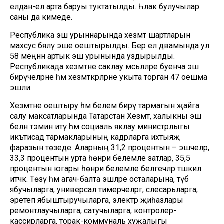
елдан-ел арта баруы туктатылды. Һәлак булучылар
саны да кимеде.
Республика эш урыннарында хезмәт шартларын
махсус бәяләү эше оештырылды. Бер ел дәвамында ул
58 меңнән артык эш урынында уздырылды.
Республикада хезмәтне саклау мәсьәләләре буенча эш
бирүчеләрне һәм хезмәткәрләрне укыта торган 47 оешма
эшли.
Хезмәтне оештыру һәм белем бирү тармагын җайга
салу максатларында Татарстан Хезмәт, халыкны эш
белән тәэмин итү һәм социаль яклау министрлыгы
икътисад тармакларының кадрларга ихтыяҗ
фаразын төзеде. Аларның 31,2 процентын – эшчеләр,
33,3 процентын урта һөнәри белемле затлар, 35,5
процентын югары һөнәри белемле белгечләр тәшкил
итәчәк. Төзү һәм агач-балта эшләре осталарына, түбә
ябучыларга, универсал тимерчеләргә, слесарьларга,
эретеп ябыштыручыларга, электр җиһазлары
ремонтлаучыларга, сатучыларга, контролер-
кассирларга, торак-коммуналь хуҗалыгы