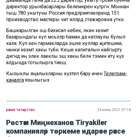
дәвамында гына да 225 директор, укыту-тәрбия буенча
директор урынбасарлары белемнәрен күтәргән. Моннан
тыш 780 укытучы Россия предприятиеләрендә 151
производство мастеры чит илләрдә стажировка үткән.
Башкарылган эш бихисап кебек, ләкин хезмәт
базарындагы күп мәсьәләләр һаман да катлаулы булып
кала. Күп кенә тармакларда эшче куллар җитешми,
чөнки хезмәт хакы түбән. Кеше капиталын кайгырту
дигәндә иң элек лаеклы эш хакы белән тәэмин итү күз
алдында тотылырга тиеш.
Кызыклы яңалыкларны күзәтеп бару өчен
Телеграм-
каналга
язылыгыз
рәсми татарстан
24 июнь 2021 07:18
Рөстәм Миңнеханов Tiryakiler
компанияләр төркеме идарәсе рәисе