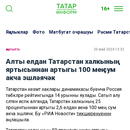
16+
Яңалыклар
Фото
Матбугат очрашуы
Рәсми Татарс
җәмгыять
20 май 2024 13:32
Алты елдан Татарстан халкының
яртысыннан артыгы 100 мең сум
акча эшләячәк
Татарстан хезмәт хаклары динамикасы буенча Россия
төбәкләре рейтингында 14 урынны яулады. Сатып алу
сәләтен исәпкә алганда, Татарстан халкының 25
процентыннан артыгы 2,6 елдан аена 100 мең сум
акча эшләячәк. Бу «РИА Новости»
тикшеренүеннән
аңлашыла.