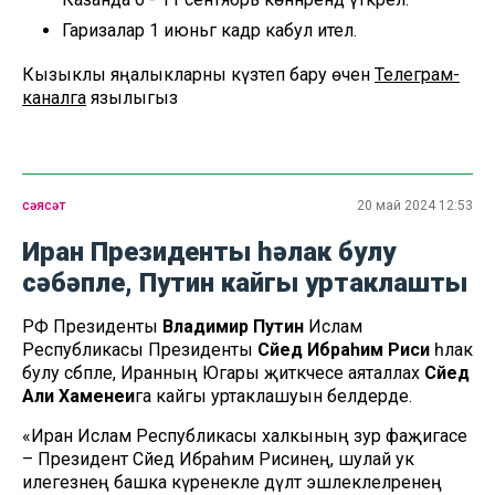
Гаризалар 1 июньгә кадәр кабул ителә.
Кызыклы яңалыкларны күзәтеп бару өчен
Телеграм-
каналга
язылыгыз
сәясәт
20 май 2024 12:53
Иран Президенты һәлак булу
сәбәпле, Путин кайгы уртаклашты
РФ Президенты
Владимир Путин
Ислам
Республикасы Президенты
Сәйед Ибраһим Рәиси
һәлак
булу сәбәпле, Иранның Югары җитәкчесе аяталлах
Сәйед
Али Хаменеи
га кайгы уртаклашуын белдерде.
«Иран Ислам Республикасы халкының зур фаҗигасе
– Президент Сәйед Ибраһим Рәисинең, шулай ук
илегезнең башка күренекле дәүләт эшлеклеләренең