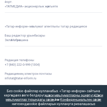
йорт.
«ТАТМЕДИА» акционерлык җәмгыяте
«Татар-информ» мәгълүмат агентлыгы татар редакциясе
Баш редактор урынбасары
Зилә Мөбәрәкшина
Редакция телефоны
+7 (843) 222-0-999 (1304)
Редакциянең электрон почтасы
infotat@tatar-inform.ru
Без cookie-файллар кулланабыз. «Татар-информ» сайтына
кергәндә сез әлеге белдерүгә,
шәхси мәгълүматларны эшкәртүгә
,
Шәхси
мәгълүматлар турындагы сәясәткә
һәм
Конфиденциальлек сәясәте
нигезендә cookie файлларын куллануга ризалашасыз