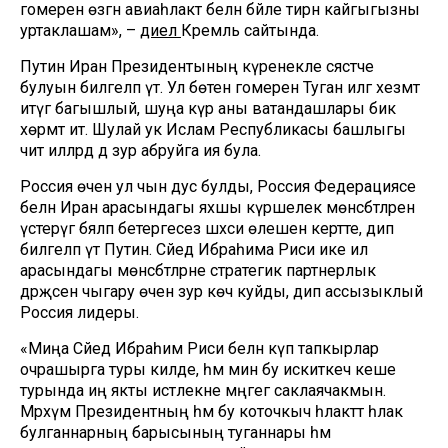
гомерен өзгән авиаһәлакәт белән бәйле тирән кайгыгызны
уртаклашам», –
диелә
Кремль сайтында.
Путин Иран Президентының күренекле сәясәтче
булуын билгеләп үтә. Ул бөтен гомерен Туган илгә хезмәт
итүгә багышлый, шуңа күрә аны ватандашлары бик
хөрмәт итә. Шулай ук Ислам Республикасы башлыгы
чит илләрдә дә зур абруйга ия була.
Россия өчен ул чын дус булды, Россия Федерациясе
белән Иран арасындагы яхшы күршелек мөнәсәбәтләрен
үстерүгә бәяләп бетергесез шәхси өлешен кертте, дип
билгеләп үтә Путин. Сәйед Ибраһима Рәиси ике ил
арасындагы мөнәсәбәтләрне стратегик партнерлык
дәрәҗәсенә чыгару өчен зур көч куйды, дип ассызыклый
Россия лидеры.
«Миңа Сәйед Ибраһим Рәиси белән күп тапкырлар
очрашырга туры килде, һәм мин бу искиткеч кеше
турында иң якты истәлекне мәңгегә саклаячакмын.
Мәрхүм Президентның һәм бу коточкыч һәлакәттә һәлак
булганнарның барысының туганнары һәм