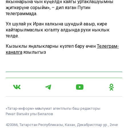
якыннарына чын күңелдән кайгы уртаклашуымны
җиткерүне сорыйм», – дип язган Путин
телеграммада.
Ул шулай ук Иран халкына шундый авыр, кире
кайтарылмаслык югалту алдында рухи ныклык
теләде.
Кызыклы яңалыкларны күзәтеп бару өчен
Телеграм-
каналга
язылыгыз
«Татар-информ» мәгълүмат агентлыгы баш редакторы
Ринат Вагыйз улы Билалов
420066, Татарстан Республикасы, Казан, Декабристлар ур., 2нче