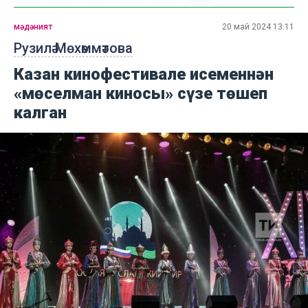
мәдәният
20 май 2024 13:11
Рузилә Мөхәммәтова
Казан кинофестивале исеменнән
«мөселман киносы» сүзе төшеп
калган