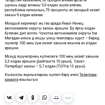
Татарстан халкының 50 процентыннан артыгы
шуның кадәр акчаны 5,9 елдан эшли алачак, ә
республика халкының 75 проценты исә мондый хезмәт
хакын 9 елдан алачак.
Мондый керемнәргә иң тиз арада Ямал-Ненец
автономияле округы халкы ирешәчәк. Бу ярты елдан
булачак дип исәпләнә. Чукотка автономияле округы һәм
Магадан өлкәсе дә яхшы үсеш темплары күрсәтә – биредә
эшчеләр 100 мең сум хезмәт хакына якынча өч елдан
ирешәчәк.
Мәскәүдә яшәүчеләрнең күпчелеге 100 мең хезмәт хакына
5,3 елдан ирешәчәк (рейтингта 10 урын), ә Санкт-
Петербург халкы – 5,7 елдан (ТОПта 13 урын).
Кызыклы яңалыкларны күзәтеп бару өчен
Телеграм-
каналга
язылыгыз