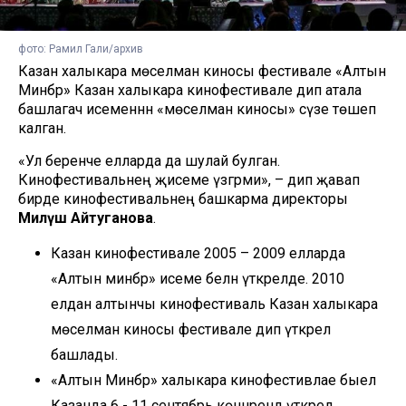
фото: Рамил Гали/архив
Казан халыкара мөселман киносы фестивале «Алтын
Минбәр» Казан халыкара кинофестивале дип атала
башлагач исеменнән «мөселман киносы» сүзе төшеп
калган.
«Ул беренче елларда да шулай булган.
Кинофестивальнең җисеме үзгәрми», – дип җавап
бирде кинофестивальнең башкарма директоры
Миләүшә Айтуганова
.
Казан кинофестивале 2005 – 2009 елларда
«Алтын минбәр» исеме белән үткәрелде. 2010
елдан алтынчы кинофестиваль Казан халыкара
мөселман киносы фестивале дип үткәрелә
башлады.
«Алтын Минбәр» халыкара кинофестивлае быел
Казанда 6 - 11 сентябрь көннәрендә үткәрелә.